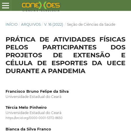
INÍCIO
/
ARQUIVOS
/
V. 16 (2022)
/
Seção de Ciências da Saúde
PRÁTICA DE ATIVIDADES FÍSICAS
PELOS PARTICIPANTES DOS
PROJETOS DE EXTENSÃO E
CÉLULA DE ESPORTES DA UECE
DURANTE A PANDEMIA
Francisco Bruno Felipe da Silva
Universidade Estadual do Ceará
Tércia Melo Pinheiro
Universidade Estadual do Ceará
https://orcid.org/0000-0001-5372-8650
Bianca da Silva Franco