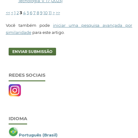
Tecnologia: v. 17 (2023)
<<
<
1
2
3
4
5
6
7
8
9
10
11
>
>>
Você também pode
iniciar uma pesquisa avançada por
similaridade
para este artigo.
ENVIAR SUBMISSÃO
REDES SOCIAIS
IDIOMA
Português (Brasil)