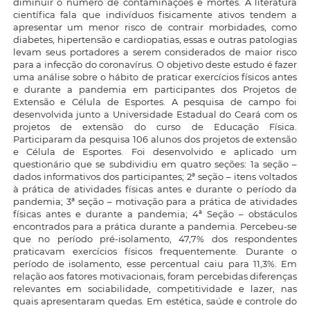
diminuir o número de contaminações e mortes. A literatura
científica fala que indivíduos fisicamente ativos tendem a
apresentar um menor risco de contrair morbidades, como
diabetes, hipertensão e cardiopatias, essas e outras patologias
levam seus portadores a serem considerados de maior risco
para a infecção do coronavírus. O objetivo deste estudo é fazer
uma análise sobre o hábito de praticar exercícios físicos antes
e durante a pandemia em participantes dos Projetos de
Extensão e Célula de Esportes. A pesquisa de campo foi
desenvolvida junto a Universidade Estadual do Ceará com os
projetos de extensão do curso de Educação Física.
Participaram da pesquisa 106 alunos dos projetos de extensão
e Célula de Esportes. Foi desenvolvido e aplicado um
questionário que se subdividiu em quatro seções: 1a seção –
dados informativos dos participantes; 2ª seção – itens voltados
à prática de atividades físicas antes e durante o período da
pandemia; 3ª seção – motivação para a prática de atividades
físicas antes e durante a pandemia; 4ª Seção – obstáculos
encontrados para a prática durante a pandemia. Percebeu-se
que no período pré-isolamento, 47,7% dos respondentes
praticavam exercícios físicos frequentemente. Durante o
período de isolamento, esse percentual caiu para 11,3%. Em
relação aos fatores motivacionais, foram percebidas diferenças
relevantes em sociabilidade, competitividade e lazer, nas
quais apresentaram quedas. Em estética, saúde e controle do