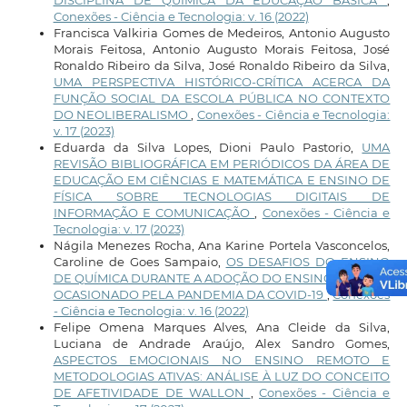
DISCIPLINA DE QUÍMICA DA EDUCAÇÃO BÁSICA
,
Conexões - Ciência e Tecnologia: v. 16 (2022)
Francisca Valkiria Gomes de Medeiros, Antonio Augusto
Morais Feitosa, Antonio Augusto Morais Feitosa, José
Ronaldo Ribeiro da Silva, José Ronaldo Ribeiro da Silva,
UMA PERSPECTIVA HISTÓRICO-CRÍTICA ACERCA DA
FUNÇÃO SOCIAL DA ESCOLA PÚBLICA NO CONTEXTO
DO NEOLIBERALISMO
,
Conexões - Ciência e Tecnologia:
v. 17 (2023)
Eduarda da Silva Lopes, Dioni Paulo Pastorio,
UMA
REVISÃO BIBLIOGRÁFICA EM PERIÓDICOS DA ÁREA DE
EDUCAÇÃO EM CIÊNCIAS E MATEMÁTICA E ENSINO DE
FÍSICA SOBRE TECNOLOGIAS DIGITAIS DE
INFORMAÇÃO E COMUNICAÇÃO
,
Conexões - Ciência e
Tecnologia: v. 17 (2023)
Nágila Menezes Rocha, Ana Karine Portela Vasconcelos,
Caroline de Goes Sampaio,
OS DESAFIOS DO ENSINO
DE QUÍMICA DURANTE A ADOÇÃO DO ENSINO REMOTO
OCASIONADO PELA PANDEMIA DA COVID-19
,
Conexões
- Ciência e Tecnologia: v. 16 (2022)
Felipe Omena Marques Alves, Ana Cleide da Silva,
Luciana de Andrade Araújo, Alex Sandro Gomes,
ASPECTOS EMOCIONAIS NO ENSINO REMOTO E
METODOLOGIAS ATIVAS: ANÁLISE À LUZ DO CONCEITO
DE AFETIVIDADE DE WALLON
,
Conexões - Ciência e