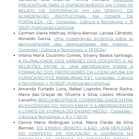
PREVENTIVAS PARA O ENFRENTAMENTO DA COVID-19:
RELATO DE EXPERIÊNCIA EM UM SERVIÇO DE
ALIMENTAÇÃO INSTITUCIONAL NA CIDADE DE
FORTALEZA - CE
,
Conexões - Ciência e Tecnologia: v. 15
(2021): Publicação Contínua
Carmen Vieira Mathias, Hilário Alencar, Larissa Cândido,
Ronaldo Garcia,
Uma investigação dinâmica sobre as
demonstrações das desigualdades das médias
,
Conexões - Ciência e Tecnologia: v. 18 (2024)
Vitória Maria Coutinho Gomes, Silvany Bastos Santiago,
A PLURALIDADE DOS SABERES DOS DOCENTES E AS
RELAÇÕES ENTRE SI: UMA ABORDAGEM SOBRE A
FORMAÇÃO DOS PROFESSORES DA LICENCIATURA EM
QUÍMICA NO IFCE MARACANAÚ (CE)
,
Conexões - Ciência
e Tecnologia: v. 15 (2021): Publicação Contínua
Amanda Furtado Luna, Rafael Lisandro Pereira Rocha,
Maria das Graças de Oliveira e Silva, Lázaro Miranda
Carvalho,
BIOCOMBUSTÍVEIS: COMPATIBILIDADE ENTRE
AS EXIGÊNCIAS DO “NOVO ENEM” E A ABORDAGEM DE
4 LIVROS DE QUÍMICA DO ENSINO MÉDIO
,
Conexões -
Ciência e Tecnologia: v. 9 n. 1 (2015)
Carina Maria Rodrigues Lima, Maria Cleide da Silva
Barroso,
DO ENSINO REMOTO A EAD: UMA REFLEXÃO
DO CONTEXTO DE EDUCAÇÃO A DISTÂNCIA NA