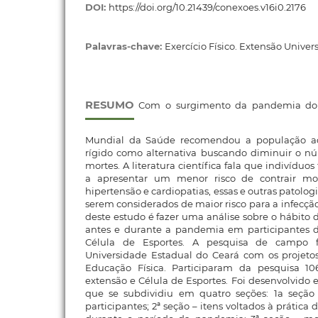
DOI:
https://doi.org/10.21439/conexoes.v16i0.2176
Palavras-chave:
Exercício Físico. Extensão Univer
RESUMO
Com o surgimento da pandemia do 
Mundial da Saúde recomendou a população ade
rígido como alternativa buscando diminuir o 
mortes. A literatura científica fala que indivíduo
a apresentar um menor risco de contrair mo
hipertensão e cardiopatias, essas e outras patolog
serem considerados de maior risco para a infecção
deste estudo é fazer uma análise sobre o hábito de
antes e durante a pandemia em participantes d
Célula de Esportes. A pesquisa de campo f
Universidade Estadual do Ceará com os projeto
Educação Física. Participaram da pesquisa 10
extensão e Célula de Esportes. Foi desenvolvido 
que se subdividiu em quatro seções: 1a seção
participantes; 2ª seção – itens voltados à prática d