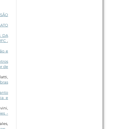
ISÃO
LATO
S DA
UFC
,
ão e
ntros
or de
atti,
ibras
anto
ia e
vini,
es -
les,
tron
,