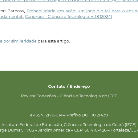
tori Barbosa,
Probabilidade em ação: um jogo digital para o ensin
fundamental
,
Conexões - Ciência e Tecnologia: v. 18 (2024)
a por similaridade
para este artigo.
Contato / Endereço
Revista Conexões – Ciência e Tecnologia do IFCE
________________________________________________________________
e-ISSN: 2176-0144 Prefixo DOI: 10.21439
Instituto Federal de Educação, Ciência e Tecnologia do Ceará (IFCE)
rge Dumar, 1.703 – Jardim América – CEP: 60.410-426 – Fortaleza/CE –