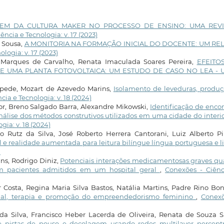
EM DA CULTURA MAKER NO PROCESSO DE ENSINO: UMA REV
ência e Tecnologia: v. 17 (2023)
e Sousa,
A MONITORIA NA FORMAÇÃO INICIAL DO DOCENTE: UM RE
logia: v. 17 (2023)
r Marques de Carvalho, Renata Imaculada Soares Pereira,
EFEITO
 UMA PLANTA FOTOVOLTAICA: UM ESTUDO DE CASO NO LEA - 
oppede, Mozart de Azevedo Marins,
Isolamento de leveduras, produç
cia e Tecnologia: v. 18 (2024)
or, Breno Salgado Barra, Alexandre Mikowski,
Identificação de enco
álise dos métodos construtivos utilizados em uma cidade do interi
gia: v. 18 (2024)
o Rutz da Silva, José Roberto Herrera Cantorani, Luiz Alberto Pil
cial e realidade aumentada para leitura bilíngue língua portuguesa e l
)
ns, Rodrigo Diniz,
Potenciais interações medicamentosas graves qu
 em pacientes admitidos em um hospital geral
,
Conexões - Ciênc
r Costa, Regina Maria Silva Bastos, Natália Martins, Padre Rino Bon
sional, terapia e promoção do empreendedorismo feminino
,
Conexõ
a Silva, Francisco Heber Lacerda de Oliveira, Renata de Souza Sa
de pistas de pouso e decolagem usando redes multilayer percep