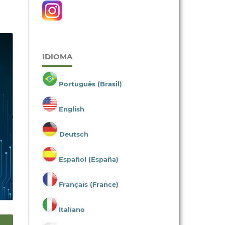
IDIOMA
Português (Brasil)
English
Deutsch
Español (España)
Français (France)
Italiano