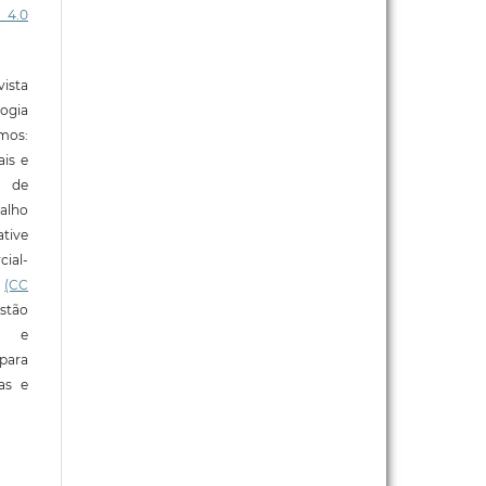
 4.0
ista
ogia
mos:
ais e
o de
alho
tive
ial-
l
(CC
stão
e e
para
ras e