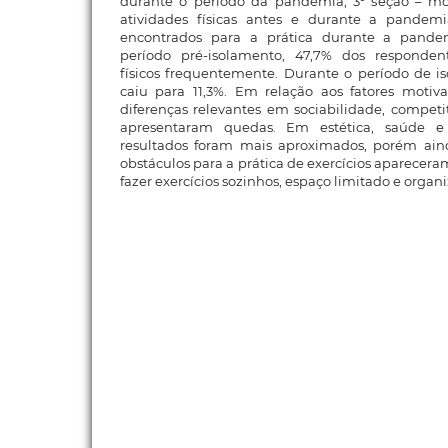
durante o período da pandemia; 3ª seção – mo
atividades físicas antes e durante a pandemi
encontrados para a prática durante a pande
período pré-isolamento, 47,7% dos respondent
físicos frequentemente. Durante o período de i
caiu para 11,3%. Em relação aos fatores motiva
diferenças relevantes em sociabilidade, competit
apresentaram quedas. Em estética, saúde e 
resultados foram mais aproximados, porém ain
obstáculos para a prática de exercícios apareceram
fazer exercícios sozinhos, espaço limitado e orga