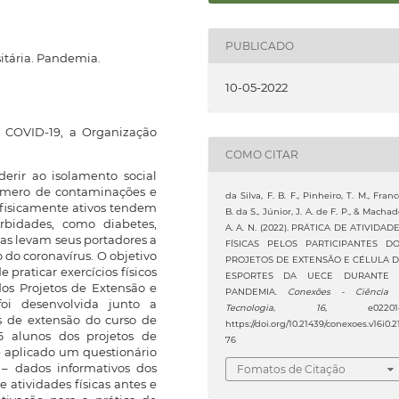
PUBLICADO
sitária. Pandemia.
10-05-2022
COVID-19, a Organização
COMO CITAR
rir ao isolamento social
número de contaminações e
da Silva, F. B. F., Pinheiro, T. M., Franc
s fisicamente ativos tendem
B. da S., Júnior, J. A. de F. P., & Machad
rbidades, como diabetes,
A. A. N. (2022). PRÁTICA DE ATIVIDAD
ias levam seus portadores a
FÍSICAS PELOS PARTICIPANTES D
 do coronavírus. O objetivo
PROJETOS DE EXTENSÃO E CÉLULA 
 praticar exercícios físicos
ESPORTES DA UECE DURANTE 
os Projetos de Extensão e
PANDEMIA.
Conexões - Ciência
oi desenvolvida junto a
Tecnologia
,
16
, e022014
s de extensão do curso de
https://doi.org/10.21439/conexoes.v16i0.2
6 alunos dos projetos de
76
e aplicado um questionário
 – dados informativos dos
Fomatos de Citação
e atividades físicas antes e