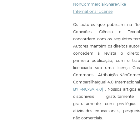
NonCommercial-ShareAlike
International License
.
Os autores que publicam na Rev
Conexões: Ciência e Tecnol
concordam com os seguintes ter
Autores mantêm os direitos autor
concedem à revista o direit
primeira publicação, com o trab
licenciado sob uma licença Crea
Commons Atribuição-NãoComerc
CompartilhaIgual 4.0 Internaciona
BY -NC-SA 4.0)
. Nossos artigos e
disponíveis gratuitament
gratuitamente, com privilégios 
atividades educacionais, pesquei
não comerciais.