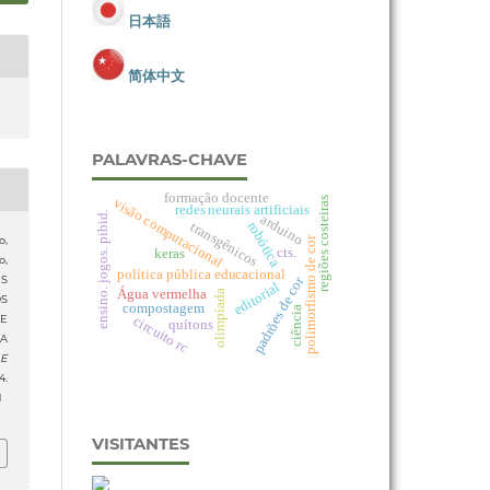
日本語
简体中文
PALAVRAS-CHAVE
formação docente
visão computacional
regiões costeiras
redes neurais artificiais
ensino. jogos. pibid.
arduino
transgênicos
robótica
polimorfismo de cor
o,
cts.
keras
o,
política pública educacional
padrões de cor
ES
editorial
Água vermelha
olimpíada
OS
compostagem
ciência
circuito rc
DE
quítons
A
 E
.
1
VISITANTES