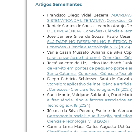
Artigos Semelhantes
Francisco Diego Vidal Bezerra,
ABORDAG
SISTEMÁTICA DA LITERATURA
,
Conexões - Ci
Janiele Santos de Sousa, Leandro Araujo D
DE EXPERIÊNCIA
,
Conexões - Ciência e Tecno
José Janiere Silva de Souza, Paulo Cesa
SUJIDADE NO DESEMPENHO ELÉTRICO DE
Conexões - Ciência e Tecnologia: v. 17 (2023)
Vânia Casari Mussato, Juliana da Silva C
caracterização de hidromel
,
Conexões - Ciên
Jessé Valente de Liz, Heins Hackbarth Juni
de varvito em pontes de pequeno porte e an
Santa Catarina
,
Conexões - Ciência e Tecnolo
Diego Fabricio Schlosser, Sani de Carvalh
Storysign: aplicativo de inteligência artifi
,
Conexões - Ciência e Tecnologia: v. 18 (2024
Sueli Monte, Valdjane Saldanha, Rand Marti
à frequência, tipo e fatores associados
Tecnologia: v. 18 (2024)
Jéssica da Silva Pereira, Eveline de Alenca
Gastronomia social: qualificação profis
Ciência e Tecnologia: v. 18 (2024)
Camila Lima Maia, Carlos Augusto Uchôa d
Classificação da segurança operacional 