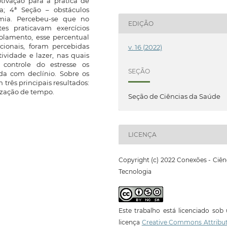
tivação para a prática de
a; 4ª Seção – obstáculos
mia. Percebeu-se que no
EDIÇÃO
es praticavam exercícios
solamento, esse percentual
cionais, foram percebidas
v. 16 (2022)
ividade e lazer, nas quais
controle do estresse os
SEÇÃO
da com declínio. Sobre os
 três principais resultados:
nização de tempo.
Seção de Ciências da Saúde
LICENÇA
Copyright (c) 2022 Conexões - Ciên
Tecnologia
Este trabalho está licenciado so
licença
Creative Commons Attribut