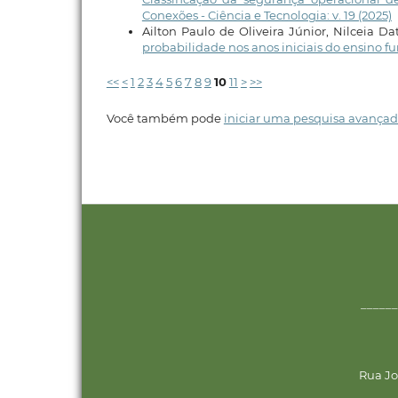
Conexões - Ciência e Tecnologia: v. 19 (2025)
Ailton Paulo de Oliveira Júnior, Nilceia Da
probabilidade nos anos iniciais do ensino 
<<
<
1
2
3
4
5
6
7
8
9
10
11
>
>>
Você também pode
iniciar uma pesquisa avançad
______
Rua Jo