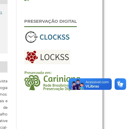
es
PRESERVAÇÃO DIGITAL
ista
ogia
mos:
ais e
o de
alho
tive
ial-