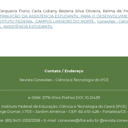
erqueira Fiorio, Carla Lidiany Bezerra Silva Oliveira, Kelma de Fr
TRIBUIÇÃO DA ASSISTÊNCIA ESTUDANTIL PARA O DESENVOLVIM
STITUTO FEDERAL, CAMPUS LIMOEIRO DO NORTE
,
Conexões - Ciên
CIAL: ASSISTÊNCIA ESTUDANTIL
Contato / Endereço
Revista Conexões – Ciência e Tecnologia do IFCE
________________________________________________________________
e-ISSN: 2176-0144 Prefixo DOI: 10.21439
Instituto Federal de Educação, Ciência e Tecnologia do Ceará (IFCE)
rge Dumar, 1.703 – Jardim América – CEP: 60.410-426 – Fortaleza/CE –
ne: (85) 3401-2332/2328 – E-mail: conexoes@ifce.edu.br @revista.conex