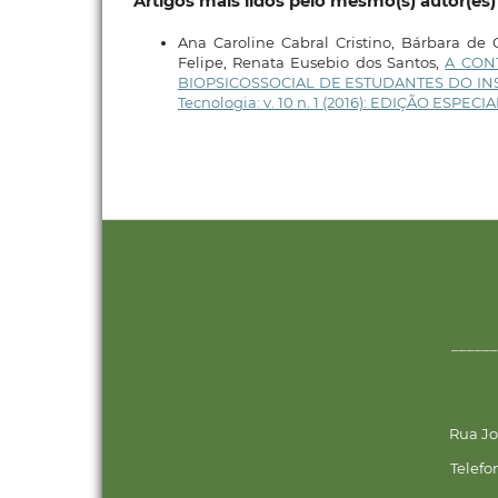
Artigos mais lidos pelo mesmo(s) autor(es)
Ana Caroline Cabral Cristino, Bárbara de C
Felipe, Renata Eusebio dos Santos,
A CON
BIOPSICOSSOCIAL DE ESTUDANTES DO IN
Tecnologia: v. 10 n. 1 (2016): EDIÇÃO ESPE
______
Rua Jo
Telefo