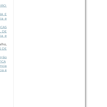
IRO:
RA E
ia e
ICAS
L DE
ia e
alho,
S DE
rção
TICA
ência
cia e