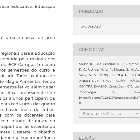
ática Educativa, Educação
PUBLICADO
16-03-2020
) é uma proposta de uma
COMO CITAR
 regionais para a Educação
e adotada pela maioria dos
s do IFCE Campus Limoeiro
Sousa, K. F. de, Cristino, A. C. C., Matos, 
iros semestres do curso e
R. C., Uchoa, M. L. P., Moura, S. M. A.,
ndizado. Todos os alunos de
Silva, M. S. (2020). ESCOLA DE MAG
de Magia Alimentar, tendo
ALIMENTAR: UMA AÇÃO MÁGIC
mestre letivo, além de ser
CONTRA EVASÃO.
Conexões - Ciência
 ética, profissional e de
Tecnologia
,
14
(1), 57–63
s os alunos participam da
https://doi.org/10.21439/conexoes.v14i1.1
s para cada uma das quatro
8
o haver troca de tribos.
Fomatos de Citação
os com os docentes para
 com intuito de inovar no
rapartida, acrescentando
ntes. Destarte, o objetivo
undamentar sua importância
EDIÇÃO