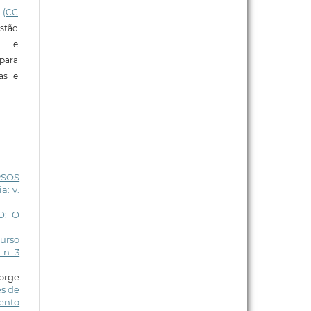
l
(CC
stão
e e
para
ras e
RSOS
a: v.
O: O
Curso
 n. 3
Jorge
s de
ento