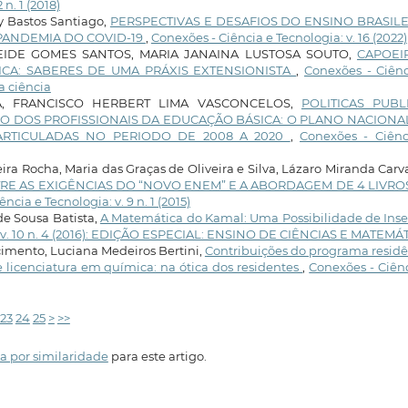
n. 1 (2018)
Bastos Santiago,
PERSPECTIVAS E DESAFIOS DO ENSINO BRASILE
PANDEMIA DO COVID-19
,
Conexões - Ciência e Tecnologia: v. 16 (2022)
IDE GOMES SANTOS, MARIA JANAINA LUSTOSA SOUTO,
CAPOEI
CA: SABERES DE UMA PRÁXIS EXTENSIONISTA
,
Conexões - Ciênc
na ciência
A, FRANCISCO HERBERT LIMA VASCONCELOS,
POLITICAS PUBL
O DOS PROFISSIONAIS DA EDUCAÇÃO BÁSICA: O PLANO NACIONA
ARTICULADAS NO PERIODO DE 2008 A 2020
,
Conexões - Ciênc
ra Rocha, Maria das Graças de Oliveira e Silva, Lázaro Miranda Carv
RE AS EXIGÊNCIAS DO “NOVO ENEM” E A ABORDAGEM DE 4 LIVRO
ncia e Tecnologia: v. 9 n. 1 (2015)
de Sousa Batista,
A Matemática do Kamal: Uma Possibilidade de Inse
: v. 10 n. 4 (2016): EDIÇÃO ESPECIAL: ENSINO DE CIÊNCIAS E MATEMÁ
cimento, Luciana Medeiros Bertini,
Contribuições do programa resid
 licenciatura em química: na ótica dos residentes
,
Conexões - Ciên
23
24
25
>
>>
a por similaridade
para este artigo.