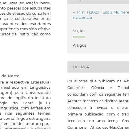
m que uma educação bem-
to pessoal dos estudantes
v. 14 n. 1 (2020): Esp.2 Mulher
ces de evasão do curso têm
na ciência
ica e colaborativa entre
onstantes dos estudantes
periência tem sido efetiva
SEÇÃO
ursos da instituição como
Artigos
LICENÇA
 do Norte
Os autores que publicam na Rev
a e respectiva Literatura)
 mestrado em Linguística
Conexões: Ciência e Tecnol
agem) pela Universidade
concordam com os seguintes ter
ora de inglês do Instituto
Autores mantêm os direitos autor
ogia do Ceará (IFCE).
concedem à revista o direit
inguística, com ênfase em
te nos seguintes temas:
primeira publicação, com o trab
a como língua estrangeira
licenciado sob uma licença Crea
, ensino de literatura para
Commons Atribuição-NãoComerc
 interpessoais e discurso