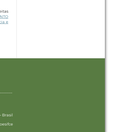
eitas
ENTO
cia e
______
 Brasil
oesifce