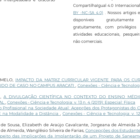
CompartilhaIgual 4.0 Internaciona
BY -NC-SA 4.0)
. Nossos artigos e
disponíveis gratuitament
gratuitamente, com privilégios 
atividades educacionais, pesquei
não comerciais.
A MELO,
IMPACTO DA MATRIZ CURRICULAR VIGENTE PARA OS CU
TUDO DE CASO NO CAMPUS ARACATI
,
Conexões - Ciência e Tecnologi
a,
A DIVULGAÇÃO CIENTÍFICA NO CONTEXTO DO ENSINO MÉDI
RAL
,
Conexões - Ciência e Tecnologia: v. 13 n. 4 (2019): Especial: Física
 Profissional na Sociedade Atual: Acepções dos Protagonistas do 
E na Modalidade a Distância
,
Conexões - Ciência e Tecnologia: v. 12
 de Sousa, Elizabeth de Araújo Cavalcante, Jorgeana de Almeida 
de Almeida, Wanglêsio Silveira de Farias,
Concepções dos Estudante
espeito das Implicações da Implantação de um Projeto de Saneam