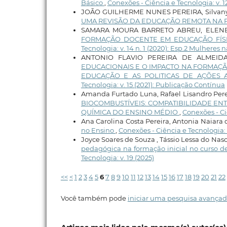
Básico
,
Conexões - Ciência e Tecnologia: v. 12 
JOÃO GUILHERME NUNES PEREIRA, Silvany 
UMA REVISÃO DA EDUCAÇÃO REMOTA NA 
SAMARA MOURA BARRETO ABREU, ELENE
FORMAÇÃO DOCENTE EM EDUCAÇÃO FÍSI
Tecnologia: v. 14 n. 1 (2020): Esp.2 Mulheres 
ANTONIO FLAVIO PEREIRA DE ALMEID
EDUCACIONAIS E O IMPACTO NA FORMAÇÃ
EDUCAÇÃO E AS POLITICAS DE AÇÕES 
Tecnologia: v. 15 (2021): Publicação Contínua
Amanda Furtado Luna, Rafael Lisandro Perei
BIOCOMBUSTÍVEIS: COMPATIBILIDADE ENT
QUÍMICA DO ENSINO MÉDIO
,
Conexões - Ciê
Ana Carolina Costa Pereira, Antonia Naiara 
no Ensino
,
Conexões - Ciência e Tecnologia
Joyce Soares de Souza , Tássio Lessa do Nas
pedagógica na formação inicial no curso de
Tecnologia: v. 19 (2025)
<<
<
1
2
3
4
5
6
7
8
9
10
11
12
13
14
15
16
17
18
19
20
21
22
Você também pode
iniciar uma pesquisa avançad