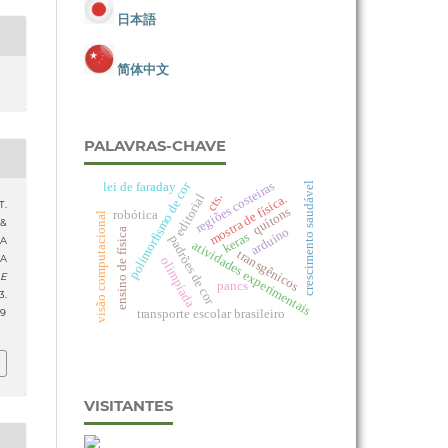
日本語
简体中文
PALAVRAS-CHAVE
regiões costeiras
polimorfismo de cor
lei de faraday
crescimento saudável
cts.
editorial
mostra de física.
T.
quítons
robótica
visão computacional
 &
arduino
ensino de física
keras
padrões de cor
IA
atividades experimentais
transgênicos
A
olimpíada
 E
pancs
.
transporte escolar brasileiro
79
VISITANTES