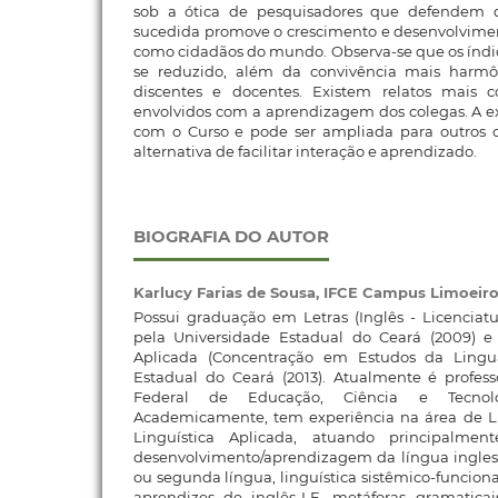
sob a ótica de pesquisadores que defende
sucedida promove o crescimento e desenvolvimen
como cidadãos do mundo. Observa-se que os índi
se reduzido, além da convivência mais harmôn
discentes e docentes. Existem relatos mais c
envolvidos com a aprendizagem dos colegas. A ex
com o Curso e pode ser ampliada para outros c
alternativa de facilitar interação e aprendizado.
BIOGRAFIA DO AUTOR
Karlucy Farias de Sousa,
IFCE Campus Limoeiro
Possui graduação em Letras (Inglês - Licenciatur
pela Universidade Estadual do Ceará (2009) e
Aplicada (Concentração em Estudos da Lingu
Estadual do Ceará (2013). Atualmente é profess
Federal de Educação, Ciência e Tecnol
Academicamente, tem experiência na área de L
Linguística Aplicada, atuando principalmen
desenvolvimento/aprendizagem da língua ingles
ou segunda língua, linguística sistêmico-funcional
aprendizes de inglês-LE, metáforas gramaticais