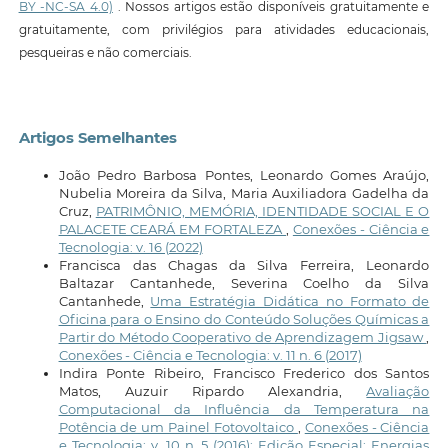
BY -NC-SA 4.0)
. Nossos artigos estão disponíveis gratuitamente e
gratuitamente, com privilégios para atividades educacionais,
pesqueiras e não comerciais.
Artigos Semelhantes
João Pedro Barbosa Pontes, Leonardo Gomes Araújo,
Nubelia Moreira da Silva, Maria Auxiliadora Gadelha da
Cruz,
PATRIMÔNIO, MEMÓRIA, IDENTIDADE SOCIAL E O
PALACETE CEARÁ EM FORTALEZA
,
Conexões - Ciência e
Tecnologia: v. 16 (2022)
Francisca das Chagas da Silva Ferreira, Leonardo
Baltazar Cantanhede, Severina Coelho da Silva
Cantanhede,
Uma Estratégia Didática no Formato de
Oficina para o Ensino do Conteúdo Soluções Químicas a
Partir do Método Cooperativo de Aprendizagem Jigsaw
,
Conexões - Ciência e Tecnologia: v. 11 n. 6 (2017)
Indira Ponte Ribeiro, Francisco Frederico dos Santos
Matos, Auzuir Ripardo Alexandria,
Avaliação
Computacional da Influência da Temperatura na
Potência de um Painel Fotovoltaico
,
Conexões - Ciência
e Tecnologia: v. 10 n. 5 (2016): Edição Especial: Energias