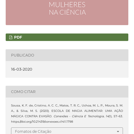
PDF
PUBLICADO
16-03-2020
COMO CITAR
Sousa, K. F. de, Cristino, A. C. C., Matos, T. R. C., Uchoa, M. L. P., Moura, S. M.
A., & Silva, M. S. (2020). ESCOLA DE MAGIA ALIMENTAR: UMA AÇÃO
MÁGICA CONTRA EVASÃO.
Conexões - Ciência E Tecnologia
,
14
(1), 57–63.
https://doi.org/10.21439/conexoes.v14i1.1798
Fomatos de Citação