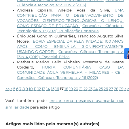
- Ciência e Tecnologia: v. 10 n. 2 (2016)
Andreza Cipriani, Arleide Rosa da Silva,
UMA
CONTRIBUIÇÃO PARA O DESENVOLVIMENTO DE
VOCAÇÕES CIENTÍFICO-TECNOLÓGICAS: O LENQUI
COMO ESPAÇO DE EDUCAÇÃO
,
Conexões - Ciência e
Tecnologia: v. 15 (2021): Publicação Contínua
Ênio José Gondim Guimarães, Francisco Augusto Silva
Nobre,
TEORIA ESPECIAL DA RELATIVIDADE: 100 ANOS
APÓS, COMO ENSINÁ-LA SIGNIFICATIVAMENTE
USANDO O CORDEL
,
Conexões - Ciência e Tecnologia: v.
13 n. 4 (2019): Especial: Física
Matheus Marlon Felix Pinheiro, Rosemary de Matos
Cordeiro,
HORTA COMUNITÁRIA: CASO DA
COMUNIDADE ÁGUA VERMELHA – MILAGRES - CE
,
Conexões - Ciência e Tecnologia: v. 16 (2022)
<<
<
5
6
7
8
9
10
11
12
13
14
15
16
17
18
19
20
21
22
23
24
25
26
27
28
29
>
Você também pode
iniciar uma pesquisa avançada por
similaridade
para este artigo.
Artigos mais lidos pelo mesmo(s) autor(es)