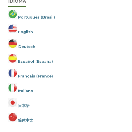
IDIOMA
Português (Brasil)
English
Deutsch
Español (España)
Français (France)
Italiano
日本語
简体中文