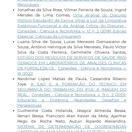
Renováveis
Jonathas da Silva Rosa, Vilmar Ferreira de Souza, Ingrid
Mendes de Lima Gomes,
Uma Análise do Discurso
Político Estudantil de Carina Vitral à Luz da Linguística
Sistêmico-Funcional e da Análise Crítica do Discurso
,
Conexões - Ciência e Tecnologia: v. 12 n. 2 (2018): Edição
Especial: Ciências da Linguagem
Luana Silva de Sousa, Lucas Menezes Damasceno de
Sousa, Antônio Henrique da Silva Meneses, Paulo Victor
Silva da Costa Ferreira, Gemmelle Oliveira Santos,
ESTUDO DOS RESÍDUOS DE SERVIÇOS DE SAÚDE (RSS)
GERADOS EM LABORATÓRIOS DE ANÁLISES CLÍNICAS
DE FORTALEZA-CE
,
Conexões - Ciência e Tecnologia: v.
16 (2022)
Neidimar Lopes Matias de Paula, Cassandra Ribeiro
Joye,
A EAD E A FORMAÇÃO DO TÉCNICO EM
SEGURANÇA DO TRABALHO DO IFCE: A IMAGEM DO
REAL
,
Conexões - Ciência e Tecnologia: v. 9 n. 2 (2015):
Educação a Distância: Realidades, Desafios e
Perspectivas
Guilherme Costa Holanda, Jéssyca Almeida Bessa,
Renan Bessa, Francisco Alan Xavier da Mota, Ajalmar
Rego da Rocha Neto, Auzuir Ripardo Alexandria,
SISTEMA DE DETERMINAÇÃO DE COORDENADAS
CARTESIANAS BASEADO EM VISÃO ESTÉREO
,
Conexões