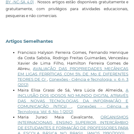
BY -NC-SA 4.0)
. Nossos artigos estão disponíveis gratuitamente e
gratuitamente, com privilégios para atividades educacionais,
pesqueiras e não comerciais.
Artigos Semelhantes
Francisco Halyson Ferreira Gomes, Fernando Henrique
da Costa Sabóia, Rodrigo Freitas Guimarães, Venceslau
Xavier de Lima Filho, Hamilton Ferreira Gomes de
Abreu,
AVALIAÇÃO DAS PROPRIEDADES MECÂNICAS
EM LIGAS FERRÍTICAS COM 5% DE Mo E DIFERENTES
TEORES DE Cr
,
Conexões - Ciência e Tecnologia: v. 6 n. 3
(2012)
Maira Elisa Grassi de Sá, Vera Lúcia de Almeida,
A
INCLUSÃO DOS IDOSOS NO MUNDO DIGITAL ATRAVÉS
DAS NOVAS TECNOLOGIAS DA INFORMAÇÃO E
COMUNICAÇÃO (NTICs)
,
Conexões - Ciência e
Tecnologia: Vol. 6, No. 1 (2012)
Maria Juraci Maia Cavalcante,
ORGANISMOS
INTERNACIONAIS, ENSINO SUPERIOR, INTERCÂMBIO
DE ESTUDANTES E FORMAÇÃO DE PROFESSORES PARA
A ESCOLA BÁSICA NO BRASIL (ANOS 1990/2000)
,