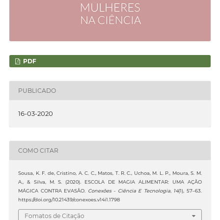
PDF
PUBLICADO
16-03-2020
COMO CITAR
Sousa, K. F. de, Cristino, A. C. C., Matos, T. R. C., Uchoa, M. L. P., Moura, S. M.
A., & Silva, M. S. (2020). ESCOLA DE MAGIA ALIMENTAR: UMA AÇÃO
MÁGICA CONTRA EVASÃO.
Conexões - Ciência E Tecnologia
,
14
(1), 57–63.
https://doi.org/10.21439/conexoes.v14i1.1798
Fomatos de Citação