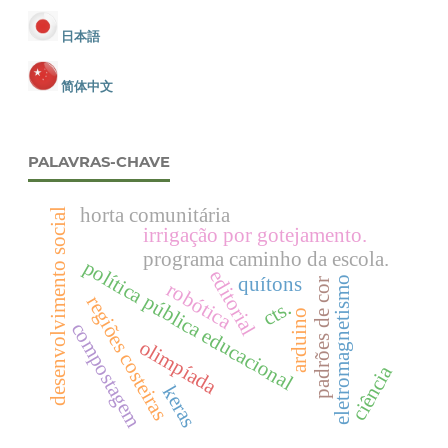
日本語
简体中文
PALAVRAS-CHAVE
horta comunitária
desenvolvimento social
irrigação por gotejamento.
programa caminho da escola.
política pública educacional
editorial
quítons
eletromagnetismo
padrões de cor
robótica
regiões costeiras
cts.
arduino
compostagem
olimpíada
ciência
keras