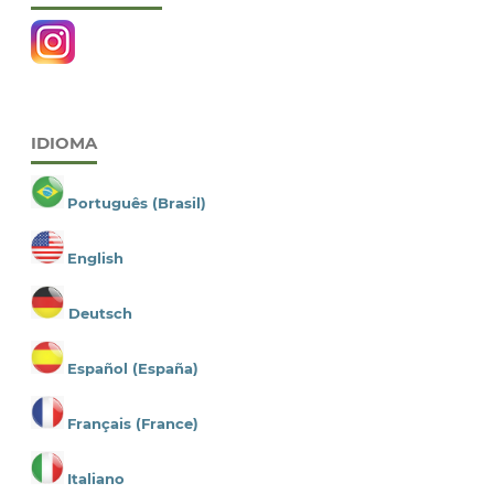
IDIOMA
Português (Brasil)
English
Deutsch
Español (España)
Français (France)
Italiano