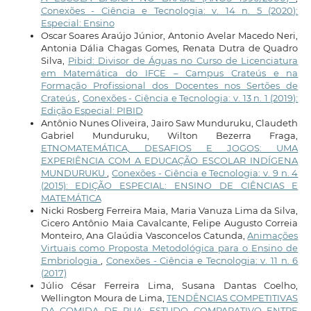
Conexões - Ciência e Tecnologia: v. 14 n. 5 (2020):
Especial: Ensino
Oscar Soares Araújo Júnior, Antonio Avelar Macedo Neri,
Antonia Dália Chagas Gomes, Renata Dutra de Quadro
Silva,
Pibid: Divisor de Águas no Curso de Licenciatura
em Matemática do IFCE – Campus Crateús e na
Formação Profissional dos Docentes nos Sertões de
Crateús
,
Conexões - Ciência e Tecnologia: v. 13 n. 1 (2019):
Edição Especial: PIBID
Antônio Nunes Oliveira, Jairo Saw Munduruku, Claudeth
Gabriel Munduruku, Wilton Bezerra Fraga,
ETNOMATEMÁTICA, DESAFIOS E JOGOS: UMA
EXPERIÊNCIA COM A EDUCAÇÃO ESCOLAR INDÍGENA
MUNDURUKU
,
Conexões - Ciência e Tecnologia: v. 9 n. 4
(2015): EDIÇÃO ESPECIAL: ENSINO DE CIÊNCIAS E
MATEMÁTICA
Nicki Rosberg Ferreira Maia, Maria Vanuza Lima da Silva,
Cicero Antônio Maia Cavalcante, Felipe Augusto Correia
Monteiro, Ana Glaúdia Vasconcelos Catunda,
Animações
Virtuais como Proposta Metodológica para o Ensino de
Embriologia
,
Conexões - Ciência e Tecnologia: v. 11 n. 6
(2017)
Júlio César Ferreira Lima, Susana Dantas Coelho,
Wellington Moura de Lima,
TENDÊNCIAS COMPETITIVAS
DA COMIDA DE RUA: ESTUDO COMPARATIVO ENTRE