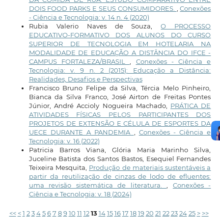
DOIS FOOD PARKS E SEUS CONSUMIDORES.
,
Conexões
- Ciência e Tecnologia: v. 14 n. 4 (2020)
Rubia Valerio Naves de Souza,
O PROCESSO
EDUCATIVO-FORMATIVO DOS ALUNOS DO CURSO
SUPERIOR DE TECNOLOGIA EM HOTELARIA NA
MODALIDADE DE EDUCAÇÃO A DISTÂNCIA DO IFCE -
CAMPUS FORTALEZA/BRASIL
,
Conexões - Ciência e
Tecnologia: v. 9 n. 2 (2015): Educação a Distância:
Realidades, Desafios e Perspectivas
Francisco Bruno Felipe da Silva, Tércia Melo Pinheiro,
Bianca da Silva Franco, José Airton de Freitas Pontes
Júnior, André Accioly Nogueira Machado,
PRÁTICA DE
ATIVIDADES FÍSICAS PELOS PARTICIPANTES DOS
PROJETOS DE EXTENSÃO E CÉLULA DE ESPORTES DA
UECE DURANTE A PANDEMIA
,
Conexões - Ciência e
Tecnologia: v. 16 (2022)
Patricia Barros Viana, Glória Maria Marinho Silva,
Juceline Batista dos Santos Bastos, Esequiel Fernandes
Teixeira Mesquita,
Produção de materiais sustentáveis a
partir da reutilização de cinzas de lodo de efluentes:
uma revisão sistemática de literatura.
,
Conexões -
Ciência e Tecnologia: v. 18 (2024)
<<
<
1
2
3
4
5
6
7
8
9
10
11
12
13
14
15
16
17
18
19
20
21
22
23
24
25
>
>>