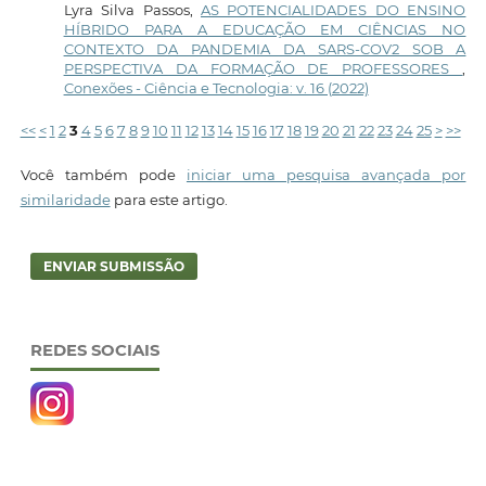
Lyra Silva Passos,
AS POTENCIALIDADES DO ENSINO
HÍBRIDO PARA A EDUCAÇÃO EM CIÊNCIAS NO
CONTEXTO DA PANDEMIA DA SARS-COV2 SOB A
PERSPECTIVA DA FORMAÇÃO DE PROFESSORES
,
Conexões - Ciência e Tecnologia: v. 16 (2022)
<<
<
1
2
3
4
5
6
7
8
9
10
11
12
13
14
15
16
17
18
19
20
21
22
23
24
25
>
>>
Você também pode
iniciar uma pesquisa avançada por
similaridade
para este artigo.
ENVIAR SUBMISSÃO
REDES SOCIAIS