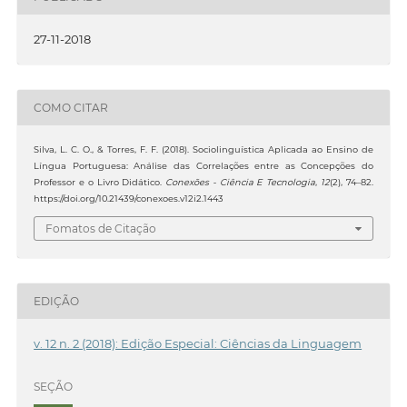
27-11-2018
COMO CITAR
Silva, L. C. O., & Torres, F. F. (2018). Sociolinguística Aplicada ao Ensino de
Língua Portuguesa: Análise das Correlações entre as Concepções do
Professor e o Livro Didático.
Conexões - Ciência E Tecnologia
,
12
(2), 74–82.
https://doi.org/10.21439/conexoes.v12i2.1443
Fomatos de Citação
EDIÇÃO
v. 12 n. 2 (2018): Edição Especial: Ciências da Linguagem
SEÇÃO