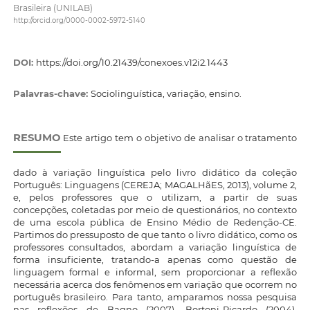
Brasileira (UNILAB)
http://orcid.org/0000-0002-5972-5140
DOI:
https://doi.org/10.21439/conexoes.v12i2.1443
Palavras-chave:
Sociolinguística, variação, ensino.
RESUMO
Este artigo tem o objetivo de analisar o tratamento
dado à variação linguística pelo livro didático da coleção
Português: Linguagens (CEREJA; MAGALHãES, 2013), volume 2,
e, pelos professores que o utilizam, a partir de suas
concepções, coletadas por meio de questionários, no contexto
de uma escola pública de Ensino Médio de Redenção-CE.
Partimos do pressuposto de que tanto o livro didático, como os
professores consultados, abordam a variação linguística de
forma insuficiente, tratando-a apenas como questão de
linguagem formal e informal, sem proporcionar a reflexão
necessária acerca dos fenômenos em variação que ocorrem no
português brasileiro. Para tanto, amparamos nossa pesquisa
nas reflexões de Bagno (2007), Bortoni-Ricardo (2004),