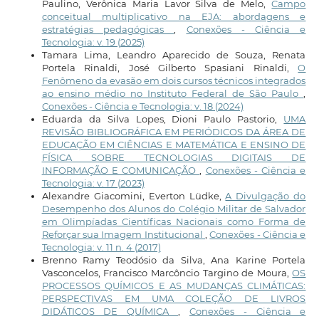
Paulino, Verônica Maria Lavor Silva de Melo,
Campo
conceitual multiplicativo na EJA: abordagens e
estratégias pedagógicas
,
Conexões - Ciência e
Tecnologia: v. 19 (2025)
Tamara Lima, Leandro Aparecido de Souza, Renata
Portela Rinaldi, José Gilberto Spasiani Rinaldi,
O
Fenômeno da evasão em dois cursos técnicos integrados
ao ensino médio no Instituto Federal de São Paulo
,
Conexões - Ciência e Tecnologia: v. 18 (2024)
Eduarda da Silva Lopes, Dioni Paulo Pastorio,
UMA
REVISÃO BIBLIOGRÁFICA EM PERIÓDICOS DA ÁREA DE
EDUCAÇÃO EM CIÊNCIAS E MATEMÁTICA E ENSINO DE
FÍSICA SOBRE TECNOLOGIAS DIGITAIS DE
INFORMAÇÃO E COMUNICAÇÃO
,
Conexões - Ciência e
Tecnologia: v. 17 (2023)
Alexandre Giacomini, Everton Lüdke,
A Divulgação do
Desempenho dos Alunos do Colégio Militar de Salvador
em Olimpíadas Científicas Nacionais como Forma de
Reforçar sua Imagem Institucional
,
Conexões - Ciência e
Tecnologia: v. 11 n. 4 (2017)
Brenno Ramy Teodósio da Silva, Ana Karine Portela
Vasconcelos, Francisco Marcôncio Targino de Moura,
OS
PROCESSOS QUÍMICOS E AS MUDANÇAS CLIMÁTICAS:
PERSPECTIVAS EM UMA COLEÇÃO DE LIVROS
DIDÁTICOS DE QUÍMICA
,
Conexões - Ciência e