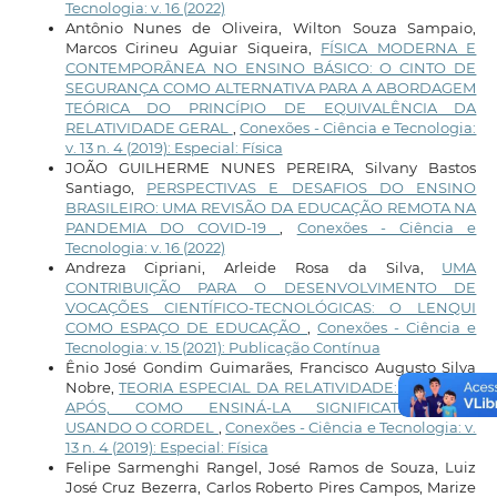
Tecnologia: v. 16 (2022)
Antônio Nunes de Oliveira, Wilton Souza Sampaio,
Marcos Cirineu Aguiar Siqueira,
FÍSICA MODERNA E
CONTEMPORÂNEA NO ENSINO BÁSICO: O CINTO DE
SEGURANÇA COMO ALTERNATIVA PARA A ABORDAGEM
TEÓRICA DO PRINCÍPIO DE EQUIVALÊNCIA DA
RELATIVIDADE GERAL
,
Conexões - Ciência e Tecnologia:
v. 13 n. 4 (2019): Especial: Física
JOÃO GUILHERME NUNES PEREIRA, Silvany Bastos
Santiago,
PERSPECTIVAS E DESAFIOS DO ENSINO
BRASILEIRO: UMA REVISÃO DA EDUCAÇÃO REMOTA NA
PANDEMIA DO COVID-19
,
Conexões - Ciência e
Tecnologia: v. 16 (2022)
Andreza Cipriani, Arleide Rosa da Silva,
UMA
CONTRIBUIÇÃO PARA O DESENVOLVIMENTO DE
VOCAÇÕES CIENTÍFICO-TECNOLÓGICAS: O LENQUI
COMO ESPAÇO DE EDUCAÇÃO
,
Conexões - Ciência e
Tecnologia: v. 15 (2021): Publicação Contínua
Ênio José Gondim Guimarães, Francisco Augusto Silva
Nobre,
TEORIA ESPECIAL DA RELATIVIDADE: 100 ANOS
APÓS, COMO ENSINÁ-LA SIGNIFICATIVAMENTE
USANDO O CORDEL
,
Conexões - Ciência e Tecnologia: v.
13 n. 4 (2019): Especial: Física
Felipe Sarmenghi Rangel, José Ramos de Souza, Luiz
José Cruz Bezerra, Carlos Roberto Pires Campos, Marize