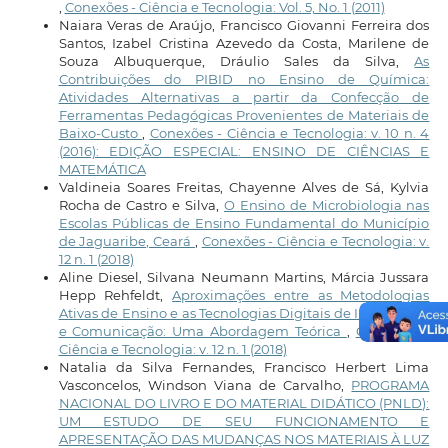
,
Conexões - Ciência e Tecnologia: Vol. 5, No. 1 (2011)
Naiara Veras de Araújo, Francisco Giovanni Ferreira dos
Santos, Izabel Cristina Azevedo da Costa, Marilene de
Souza Albuquerque, Dráulio Sales da Silva,
As
Contribuições do PIBID no Ensino de Química:
Atividades Alternativas a partir da Confecção de
Ferramentas Pedagógicas Provenientes de Materiais de
Baixo-Custo
,
Conexões - Ciência e Tecnologia: v. 10 n. 4
(2016): EDIÇÃO ESPECIAL: ENSINO DE CIÊNCIAS E
MATEMÁTICA
Valdineia Soares Freitas, Chayenne Alves de Sá, Kylvia
Rocha de Castro e Silva,
O Ensino de Microbiologia nas
Escolas Públicas de Ensino Fundamental do Município
de Jaguaribe, Ceará
,
Conexões - Ciência e Tecnologia: v.
12 n. 1 (2018)
Aline Diesel, Silvana Neumann Martins, Márcia Jussara
Hepp Rehfeldt,
Aproximações entre as Metodologias
Ativas de Ensino e as Tecnologias Digitais de Informação
e Comunicação: Uma Abordagem Teórica
,
Conexões -
Ciência e Tecnologia: v. 12 n. 1 (2018)
Natalia da Silva Fernandes, Francisco Herbert Lima
Vasconcelos, Windson Viana de Carvalho,
PROGRAMA
NACIONAL DO LIVRO E DO MATERIAL DIDÁTICO (PNLD):
UM ESTUDO DE SEU FUNCIONAMENTO E
APRESENTAÇÃO DAS MUDANÇAS NOS MATERIAIS À LUZ