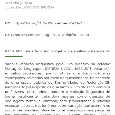
Brasileira (UNILAB)
http://orcid.org/0000-0002-5972-5140
DOI:
https://doi.org/10.21439/conexoes.v12i2.1443
Palavras-chave:
Sociolinguística, variação, ensino.
RESUMO
Este artigo tem o objetivo de analisar o tratamento
dado à variação linguística pelo livro didático da coleção
Português: Linguagens (CEREJA; MAGALHãES, 2013), volume 2,
e, pelos professores que o utilizam, a partir de suas
concepções, coletadas por meio de questionários, no contexto
de uma escola pública de Ensino Médio de Redenção-CE.
Partimos do pressuposto de que tanto o livro didático, como os
professores consultados, abordam a variação linguística de
forma insuficiente, tratando-a apenas como questão de
linguagem formal e informal, sem proporcionar a reflexão
necessária acerca dos fenômenos em variação que ocorrem no
português brasileiro. Para tanto, amparamos nossa pesquisa
nas reflexões de Bagno (2007), Bortoni-Ricardo (2004),