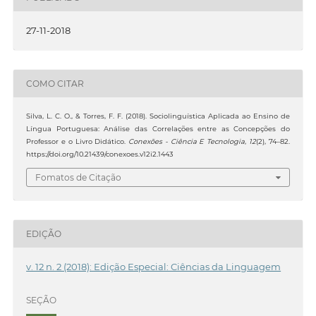
27-11-2018
COMO CITAR
Silva, L. C. O., & Torres, F. F. (2018). Sociolinguística Aplicada ao Ensino de
Língua Portuguesa: Análise das Correlações entre as Concepções do
Professor e o Livro Didático.
Conexões - Ciência E Tecnologia
,
12
(2), 74–82.
https://doi.org/10.21439/conexoes.v12i2.1443
Fomatos de Citação
EDIÇÃO
v. 12 n. 2 (2018): Edição Especial: Ciências da Linguagem
SEÇÃO