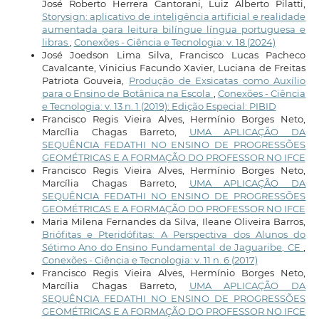
José Roberto Herrera Cantorani, Luiz Alberto Pilatti,
Storysign: aplicativo de inteligência artificial e realidade
aumentada para leitura bilíngue língua portuguesa e
libras
,
Conexões - Ciência e Tecnologia: v. 18 (2024)
José Joedson Lima Silva, Francisco Lucas Pacheco
Cavalcante, Vinicius Facundo Xavier, Luciana de Freitas
Patriota Gouveia,
Produção de Exsicatas como Auxílio
para o Ensino de Botânica na Escola
,
Conexões - Ciência
e Tecnologia: v. 13 n. 1 (2019): Edição Especial: PIBID
Francisco Regis Vieira Alves, Hermínio Borges Neto,
Marcília Chagas Barreto,
UMA APLICAÇÃO DA
SEQUÊNCIA FEDATHI NO ENSINO DE PROGRESSÕES
GEOMÉTRICAS E A FORMAÇÃO DO PROFESSOR NO IFCE
Francisco Regis Vieira Alves, Hermínio Borges Neto,
Marcília Chagas Barreto,
UMA APLICAÇÃO DA
SEQUÊNCIA FEDATHI NO ENSINO DE PROGRESSÕES
GEOMÉTRICAS E A FORMAÇÃO DO PROFESSOR NO IFCE
Maria Milena Fernandes da Silva, Ileane Oliveira Barros,
Briófitas e Pteridófitas: A Perspectiva dos Alunos do
Sétimo Ano do Ensino Fundamental de Jaguaribe, CE
,
Conexões - Ciência e Tecnologia: v. 11 n. 6 (2017)
Francisco Regis Vieira Alves, Hermínio Borges Neto,
Marcília Chagas Barreto,
UMA APLICAÇÃO DA
SEQUÊNCIA FEDATHI NO ENSINO DE PROGRESSÕES
GEOMÉTRICAS E A FORMAÇÃO DO PROFESSOR NO IFCE