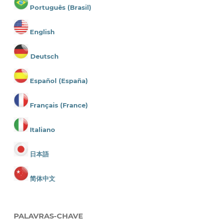
Português (Brasil)
English
Deutsch
Español (España)
Français (France)
Italiano
日本語
简体中文
PALAVRAS-CHAVE