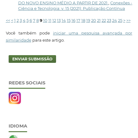
DO NOVO ENSINO MÉDIO A PARTIR DE 2021
,
Conexões -
Ciência e Tecnologia: v. 15 (2021): Publicação Contínua
<<
<
1
2
3
4
5
6
7
8
9
10
11
12
13
14
15
16
17
18
19
20
21
22
23
24
25
>
>>
Você também pode
iniciar uma pesquisa avançada por
similaridade
para este artigo.
ENVIAR SUBMISSÃO
REDES SOCIAIS
IDIOMA