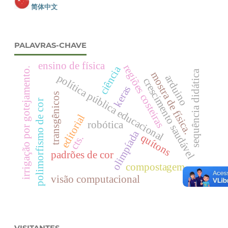
简体中文
PALAVRAS-CHAVE
ensino de física
regiões costeiras
ciência
irrigação por gotejamento.
sequência didática
mostra de física.
política pública educacional
arduino
crescimento saudável
keras
transgênicos
polimorfismo de cor
editorial
robótica
olimpíada
quítons
cts.
padrões de cor
compostagem
visão computacional