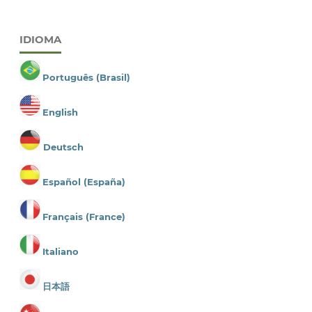
IDIOMA
Português (Brasil)
English
Deutsch
Español (España)
Français (France)
Italiano
日本語