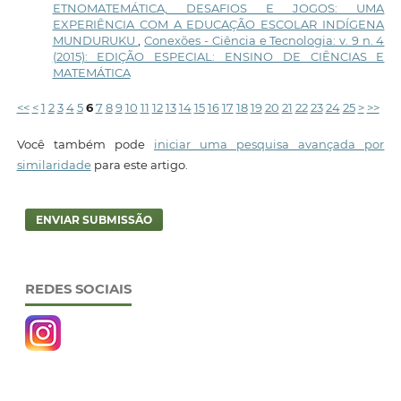
ETNOMATEMÁTICA, DESAFIOS E JOGOS: UMA
EXPERIÊNCIA COM A EDUCAÇÃO ESCOLAR INDÍGENA
MUNDURUKU
,
Conexões - Ciência e Tecnologia: v. 9 n. 4
(2015): EDIÇÃO ESPECIAL: ENSINO DE CIÊNCIAS E
MATEMÁTICA
<<
<
1
2
3
4
5
6
7
8
9
10
11
12
13
14
15
16
17
18
19
20
21
22
23
24
25
>
>>
Você também pode
iniciar uma pesquisa avançada por
similaridade
para este artigo.
ENVIAR SUBMISSÃO
REDES SOCIAIS