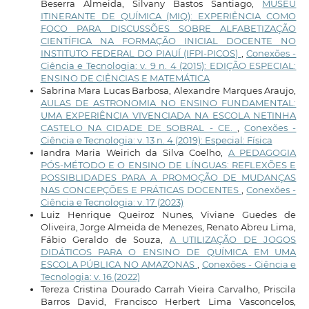
Beserra Almeida, Silvany Bastos Santiago,
MUSEU
ITINERANTE DE QUÍMICA (MIQ): EXPERIÊNCIA COMO
FOCO PARA DISCUSSÕES SOBRE ALFABETIZAÇÃO
CIENTÍFICA NA FORMAÇÃO INICIAL DOCENTE NO
INSTITUTO FEDERAL DO PIAUÍ (IFPI-PICOS)
,
Conexões -
Ciência e Tecnologia: v. 9 n. 4 (2015): EDIÇÃO ESPECIAL:
ENSINO DE CIÊNCIAS E MATEMÁTICA
Sabrina Mara Lucas Barbosa, Alexandre Marques Araujo,
AULAS DE ASTRONOMIA NO ENSINO FUNDAMENTAL:
UMA EXPERIÊNCIA VIVENCIADA NA ESCOLA NETINHA
CASTELO NA CIDADE DE SOBRAL - CE.
,
Conexões -
Ciência e Tecnologia: v. 13 n. 4 (2019): Especial: Física
Iandra Maria Weirich da Silva Coelho,
A PEDAGOGIA
PÓS-MÉTODO E O ENSINO DE LÍNGUAS: REFLEXÕES E
POSSIBLIDADES PARA A PROMOÇÃO DE MUDANÇAS
NAS CONCEPÇÕES E PRÁTICAS DOCENTES
,
Conexões -
Ciência e Tecnologia: v. 17 (2023)
Luiz Henrique Queiroz Nunes, Viviane Guedes de
Oliveira, Jorge Almeida de Menezes, Renato Abreu Lima,
Fábio Geraldo de Souza,
A UTILIZAÇÃO DE JOGOS
DIDÁTICOS PARA O ENSINO DE QUÍMICA EM UMA
ESCOLA PÚBLICA NO AMAZONAS
,
Conexões - Ciência e
Tecnologia: v. 16 (2022)
Tereza Cristina Dourado Carrah Vieira Carvalho, Priscila
Barros David, Francisco Herbert Lima Vasconcelos,