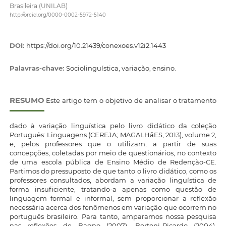
Brasileira (UNILAB)
http://orcid.org/0000-0002-5972-5140
DOI:
https://doi.org/10.21439/conexoes.v12i2.1443
Palavras-chave:
Sociolinguística, variação, ensino.
RESUMO
Este artigo tem o objetivo de analisar o tratamento
dado à variação linguística pelo livro didático da coleção
Português: Linguagens (CEREJA; MAGALHãES, 2013), volume 2,
e, pelos professores que o utilizam, a partir de suas
concepções, coletadas por meio de questionários, no contexto
de uma escola pública de Ensino Médio de Redenção-CE.
Partimos do pressuposto de que tanto o livro didático, como os
professores consultados, abordam a variação linguística de
forma insuficiente, tratando-a apenas como questão de
linguagem formal e informal, sem proporcionar a reflexão
necessária acerca dos fenômenos em variação que ocorrem no
português brasileiro. Para tanto, amparamos nossa pesquisa
nas reflexões de Bagno (2007), Bortoni-Ricardo (2004),