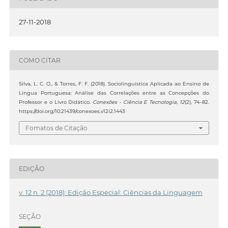
27-11-2018
COMO CITAR
Silva, L. C. O., & Torres, F. F. (2018). Sociolinguística Aplicada ao Ensino de
Língua Portuguesa: Análise das Correlações entre as Concepções do
Professor e o Livro Didático.
Conexões - Ciência E Tecnologia
,
12
(2), 74–82.
https://doi.org/10.21439/conexoes.v12i2.1443
Fomatos de Citação
EDIÇÃO
v. 12 n. 2 (2018): Edição Especial: Ciências da Linguagem
SEÇÃO