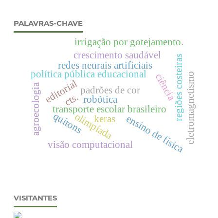
PALAVRAS-CHAVE
irrigação por gotejamento.
crescimento saudável
regiões costeiras
redes neurais artificiais
política pública educacional
eletromagnetismo
ciência
editorial
agroecologia
padrões de cor
cts.
robótica
transporte escolar brasileiro
quítons
olimpíada
keras
ensino de física
visão computacional
VISITANTES