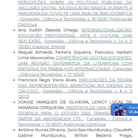
PERCEPÇÕES SOBRE AS POLÍTICAS PÚBLICAS DE
INCLUSÃO DIGITAL NA EDUCAÇÃO BÁSICA DURANTE A
PANDEMIA DA COVID-19: UMA ANÁLISE BIBLIOGRÁFICA
,
Conexões - Ciência e Tecnologia: v. 15 (2021): Publicação
Contínua
Ana Judith Zepeda Ortega,
INTERNACIONALIZAÇÃO,
EDUCAÇÃO PROFISSIONAL, ARTE E CULTURA: UMA
REFLEXÃO
,
Conexões - Ciência e Tecnologia: v. 14 n. 5
(2020): Especial: Ensino
Raquel Almeida Ferreira Siqueira, Francisco Herbert
Lima Vasconcelos,
COMPETÊNCIAS DIGITAIS DOCENTES:
UMA REVISÃO SISTEMÁTICA DA LITERATURA COM
ENFOQUE EM TRABALHOS INTERNACIONAIS
,
Conexões
- Ciência e Tecnologia: v. 17 (2023)
Francisco Regis Vieira Alves,
IMPLICAÇÕES DA TEORIA
DAS REPRESENTAÇÕES SEMIÓTICAS NO ENSINO DO
CÁLCULO
,
Conexões - Ciência e Tecnologia: v. 6 n. 3
(2012)
JONISE MARQUES DE OLIVEIRA, LENICY LUCAS DE
MIRANDA CERQUEIRA,
PROPOSTA DE UMA SEQUÊNCIA
DIDÁTICA PARA O ESTUDO DOS TRANSGÊNICOS A
PARTIR DA ABORDAGEM CTS
,
Conexões - Ciência e
Tecnologia: v. 15 (2021): Publicação Contínua
Antônio Nunes Oliveira, Jairo Saw Munduruku, Claudeth
Gabriel Munduruku, Wilton Bezerra Fraga,