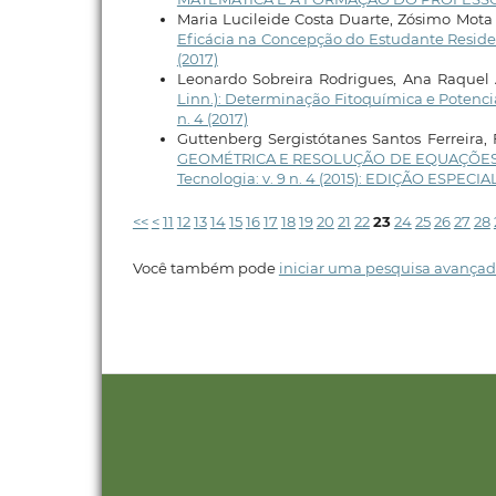
Maria Lucileide Costa Duarte, Zósimo Mota
Eficácia na Concepção do Estudante Resid
(2017)
Leonardo Sobreira Rodrigues, Ana Raquel 
Linn.): Determinação Fitoquímica e Potenc
n. 4 (2017)
Guttenberg Sergistótanes Santos Ferreira, 
GEOMÉTRICA E RESOLUÇÃO DE EQUAÇÕES D
Tecnologia: v. 9 n. 4 (2015): EDIÇÃO ESPE
<<
<
11
12
13
14
15
16
17
18
19
20
21
22
23
24
25
26
27
28
Você também pode
iniciar uma pesquisa avançad