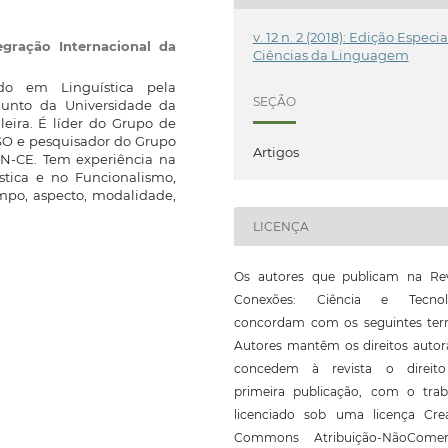
v. 12 n. 2 (2018): Edição Especia
egração Internacional da
Ciências da Linguagem
do em Linguística pela
SEÇÃO
djunto da Universidade da
leira. É líder do Grupo de
USO e pesquisador do Grupo
Artigos
IN-CE. Tem experiência na
stica e no Funcionalismo,
mpo, aspecto, modalidade,
LICENÇA
Os autores que publicam na Rev
Conexões: Ciência e Tecnol
concordam com os seguintes ter
Autores mantêm os direitos autor
concedem à revista o direit
primeira publicação, com o trab
licenciado sob uma licença Crea
Commons Atribuição-NãoComerc