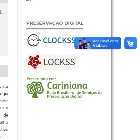
l:
PRESERVAÇÃO DIGITAL
ista
ogia
mos:
ais e
o de
alho
tive
ial-