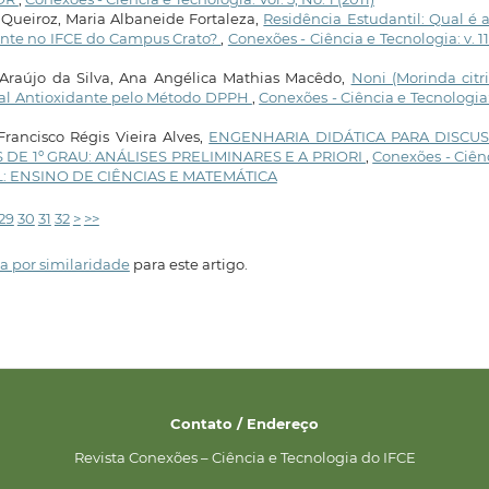
 Queiroz, Maria Albaneide Fortaleza,
Residência Estudantil: Qual é 
ente no IFCE do Campus Crato?
,
Conexões - Ciência e Tecnologia: v. 11
Araújo da Silva, Ana Angélica Mathias Macêdo,
Noni (Morinda citri
ial Antioxidante pelo Método DPPH
,
Conexões - Ciência e Tecnologia: 
Francisco Régis Vieira Alves,
ENGENHARIA DIDÁTICA PARA DISCU
E 1º GRAU: ANÁLISES PRELIMINARES E A PRIORI
,
Conexões - Ciên
CIAL: ENSINO DE CIÊNCIAS E MATEMÁTICA
29
30
31
32
>
>>
a por similaridade
para este artigo.
Contato / Endereço
Revista Conexões – Ciência e Tecnologia do IFCE