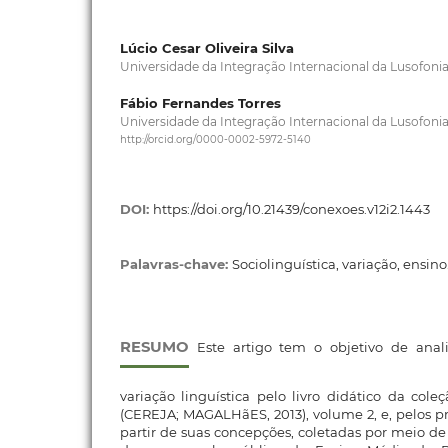
Lúcio Cesar Oliveira Silva
Universidade da Integração Internacional da Lusofonia
Fábio Fernandes Torres
Universidade da Integração Internacional da Lusofonia
http://orcid.org/0000-0002-5972-5140
DOI:
https://doi.org/10.21439/conexoes.v12i2.1443
Palavras-chave:
Sociolinguística, variação, ensino
RESUMO
Este artigo tem o objetivo de anal
variação linguística pelo livro didático da col
(CEREJA; MAGALHãES, 2013), volume 2, e, pelos pr
partir de suas concepções, coletadas por meio de