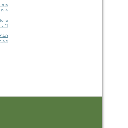
a sua
 n. 4
folia
v. 11
SSÃO
cia e