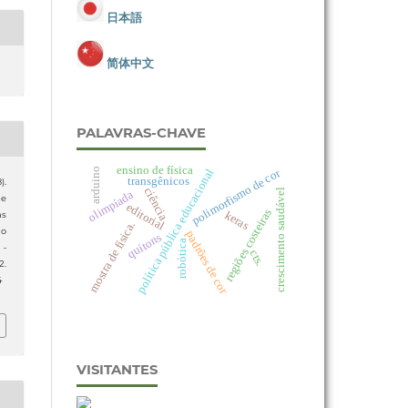
日本語
简体中文
PALAVRAS-CHAVE
ensino de física
arduino
polimorfismo de cor
política pública educacional
transgênicos
).
ciência
crescimento saudável
olimpíada
de
editorial
regiões costeiras
keras
as
mostra de física.
do
padrões de cor
quítons
robótica
 -
cts.
2.
4
VISITANTES