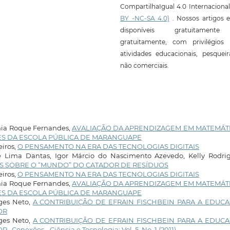
CompartilhaIgual 4.0 Internaciona
BY -NC-SA 4.0)
. Nossos artigos e
disponíveis gratuitament
gratuitamente, com privilégios 
atividades educacionais, pesquei
não comerciais.
nia Roque Fernandes,
AVALIAÇÃO DA APRENDIZAGEM EM MATEMÁTI
ES DA ESCOLA PÚBLICA DE MARANGUAPE
iros,
O PENSAMENTO NA ERA DAS TECNOLOGIAS DIGITAIS
e Lima Dantas, Igor Márcio do Nascimento Azevedo, Kelly Rodrig
 SOBRE O “MUNDO” DO CATADOR DE RESÍDUOS
iros,
O PENSAMENTO NA ERA DAS TECNOLOGIAS DIGITAIS
nia Roque Fernandes,
AVALIAÇÃO DA APRENDIZAGEM EM MATEMÁTI
ES DA ESCOLA PÚBLICA DE MARANGUAPE
rges Neto,
A CONTRIBUIÇÃO DE EFRAIN FISCHBEIN PARA A EDUC
OR
rges Neto,
A CONTRIBUIÇÃO DE EFRAIN FISCHBEIN PARA A EDUC
OR
,
Conexões - Ciência e Tecnologia: Vol. 5, No. 1 (2011)