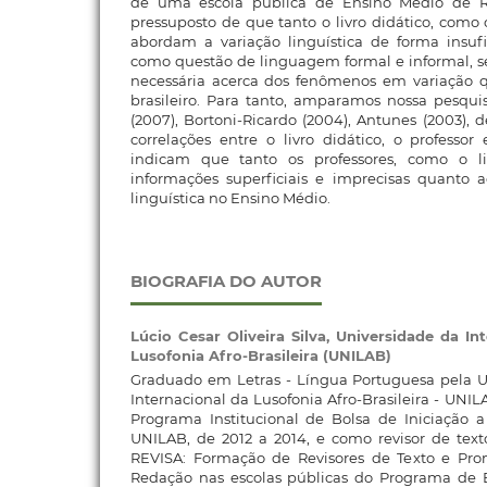
de uma escola pública de Ensino Médio de R
pressuposto de que tanto o livro didático, como 
abordam a variação linguística de forma insufi
como questão de linguagem formal e informal, s
necessária acerca dos fenômenos em variação 
brasileiro. Para tanto, amparamos nossa pesqui
(2007), Bortoni-Ricardo (2004), Antunes (2003), d
correlações entre o livro didático, o professor
indicam que tanto os professores, como o li
informações superficiais e imprecisas quanto 
linguística no Ensino Médio.
BIOGRAFIA DO AUTOR
Lúcio Cesar Oliveira Silva,
Universidade da In
Lusofonia Afro-Brasileira (UNILAB)
Graduado em Letras - Língua Portuguesa pela U
Internacional da Lusofonia Afro-Brasileira - UNI
Programa Institucional de Bolsa de Iniciação 
UNILAB, de 2012 a 2014, e como revisor de text
REVISA: Formação de Revisores de Texto e Pro
Redação nas escolas públicas do Programa de B