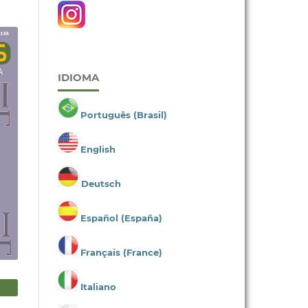
IDIOMA
Português (Brasil)
English
Deutsch
Español (España)
Français (France)
Italiano