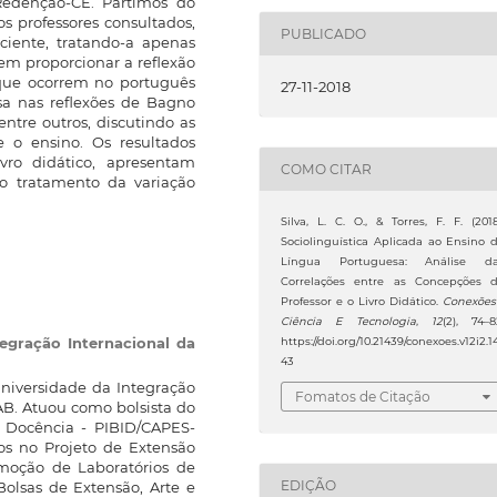
edenção-CE. Partimos do
os professores consultados,
PUBLICADO
ciente, tratando-a apenas
em proporcionar a reflexão
que ocorrem no português
27-11-2018
sa nas reflexões de Bagno
entre outros, discutindo as
 e o ensino. Os resultados
vro didático, apresentam
COMO CITAR
ao tratamento da variação
Silva, L. C. O., & Torres, F. F. (2018
Sociolinguística Aplicada ao Ensino 
Língua Portuguesa: Análise d
Correlações entre as Concepções 
Professor e o Livro Didático.
Conexões
Ciência E Tecnologia
,
12
(2), 74–8
tegração Internacional da
https://doi.org/10.21439/conexoes.v12i2.1
43
niversidade da Integração
Fomatos de Citação
LAB. Atuou como bolsista do
a Docência - PIBID/CAPES-
os no Projeto de Extensão
moção de Laboratórios de
EDIÇÃO
olsas de Extensão, Arte e