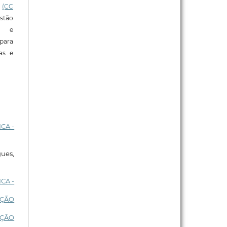
l
(CC
stão
e e
para
ras e
CA -
ues,
CA -
AÇÃO
AÇÃO