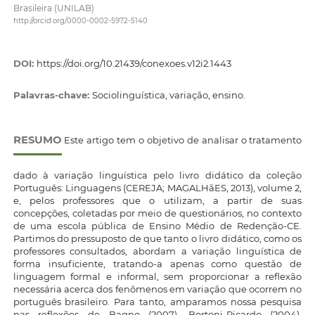
Brasileira (UNILAB)
http://orcid.org/0000-0002-5972-5140
DOI:
https://doi.org/10.21439/conexoes.v12i2.1443
Palavras-chave:
Sociolinguística, variação, ensino.
RESUMO
Este artigo tem o objetivo de analisar o tratamento
dado à variação linguística pelo livro didático da coleção
Português: Linguagens (CEREJA; MAGALHãES, 2013), volume 2,
e, pelos professores que o utilizam, a partir de suas
concepções, coletadas por meio de questionários, no contexto
de uma escola pública de Ensino Médio de Redenção-CE.
Partimos do pressuposto de que tanto o livro didático, como os
professores consultados, abordam a variação linguística de
forma insuficiente, tratando-a apenas como questão de
linguagem formal e informal, sem proporcionar a reflexão
necessária acerca dos fenômenos em variação que ocorrem no
português brasileiro. Para tanto, amparamos nossa pesquisa
nas reflexões de Bagno (2007), Bortoni-Ricardo (2004),