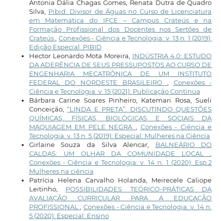
Antonia Dália Chagas Gomes, Renata Dutra de Quadro
Silva,
Pibid: Divisor de Águas no Curso de Licenciatura
em Matemática do IFCE – Campus Crateús e na
Formação Profissional dos Docentes nos Sertões de
Crateús
,
Conexões - Ciência e Tecnologia: v. 13 n. 1 (2019):
Edição Especial: PIBID
Hector Leonardo Mota Moreira,
INDÚSTRIA 4.0: ESTUDO
DA ADERÊNCIA DE SEUS PRESSUPOSTOS AO CURSO DE
ENGENHARIA MECATRÔNICA DE UM INSTITUTO
FEDERAL DO NORDESTE BRASILEIRO
,
Conexões -
Ciência e Tecnologia: v. 15 (2021): Publicação Contínua
Bárbara Carine Soares Pinheiro, Katemari Rosa, Sueli
Conceição,
“LINDA E PRETA”: DISCUTINDO QUESTÕES
QUÍMICAS, FÍSICAS, BIOLÓGICAS E SOCIAIS DA
MAQUIAGEM EM PELE NEGRA
,
Conexões - Ciência e
Tecnologia: v. 13 n. 5 (2019): Especial: Mulheres na Ciência
Girlaine Souza da Silva Alencar,
BALNEÁRIO DO
CALDAS: UM OLHAR DA COMUNIDADE LOCAL
,
Conexões - Ciência e Tecnologia: v. 14 n. 1 (2020): Esp.2
Mulheres na ciência
Patrícia Helena Carvalho Holanda, Meirecele Caliope
Leitinho,
POSSIBILIDADES TEÓRICO-PRÁTICAS DA
AVALIAÇÃO CURRICULAR PARA A EDUCAÇÃO
PROFISSIONAL
,
Conexões - Ciência e Tecnologia: v. 14 n.
5 (2020): Especial: Ensino