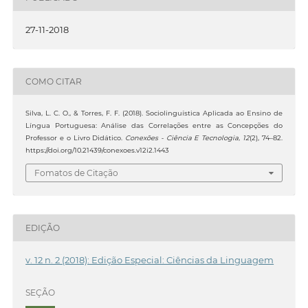
27-11-2018
COMO CITAR
Silva, L. C. O., & Torres, F. F. (2018). Sociolinguística Aplicada ao Ensino de
Língua Portuguesa: Análise das Correlações entre as Concepções do
Professor e o Livro Didático.
Conexões - Ciência E Tecnologia
,
12
(2), 74–82.
https://doi.org/10.21439/conexoes.v12i2.1443
Fomatos de Citação
EDIÇÃO
v. 12 n. 2 (2018): Edição Especial: Ciências da Linguagem
SEÇÃO