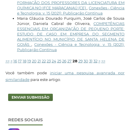
FORMAÇÃO DOS PROFESSORES DA LICENCIATURA EM
QUÍMICA NO IFCE MARACANAÚ (CE)
,
Conexões - Ciência
e Tecnologia: v. 15 (2021): Publicação Contínua
Maria Gláucia Dourado Furquim, José Carlos de Sousa
Júnior, Daniela Cabral de Oliveira,
COMPETÊNCIAS
ESSENCIAIS EM ORGANIZAÇÃO DE PEQUENO PORTE:
ESTUDO DE CASO EM EMPRESA DO SEGMENTO
ALIMENTÍCIO NO MUNICÍPIO DE SANTA HELENA DE
GOIÁS
,
Conexões - Ciência e Tecnologia: v. 15 (2021):
Publicação Contínua
<<
<
16
17
18
19
20
21
22
23
24
25
26
27
28
29
30
31
32
>
>>
Você também pode
iniciar uma pesquisa avançada por
similaridade
para este artigo.
ENVIAR SUBMISSÃO
REDES SOCIAIS