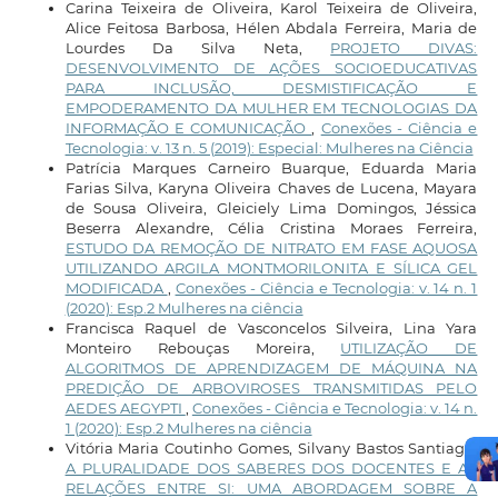
Carina Teixeira de Oliveira, Karol Teixeira de Oliveira,
Alice Feitosa Barbosa, Hélen Abdala Ferreira, Maria de
Lourdes Da Silva Neta,
PROJETO DIVAS:
DESENVOLVIMENTO DE AÇÕES SOCIOEDUCATIVAS
PARA INCLUSÃO, DESMISTIFICAÇÃO E
EMPODERAMENTO DA MULHER EM TECNOLOGIAS DA
INFORMAÇÃO E COMUNICAÇÃO
,
Conexões - Ciência e
Tecnologia: v. 13 n. 5 (2019): Especial: Mulheres na Ciência
Patrícia Marques Carneiro Buarque, Eduarda Maria
Farias Silva, Karyna Oliveira Chaves de Lucena, Mayara
de Sousa Oliveira, Gleiciely Lima Domingos, Jéssica
Beserra Alexandre, Célia Cristina Moraes Ferreira,
ESTUDO DA REMOÇÃO DE NITRATO EM FASE AQUOSA
UTILIZANDO ARGILA MONTMORILONITA E SÍLICA GEL
MODIFICADA
,
Conexões - Ciência e Tecnologia: v. 14 n. 1
(2020): Esp.2 Mulheres na ciência
Francisca Raquel de Vasconcelos Silveira, Lina Yara
Monteiro Rebouças Moreira,
UTILIZAÇÃO DE
ALGORITMOS DE APRENDIZAGEM DE MÁQUINA NA
PREDIÇÃO DE ARBOVIROSES TRANSMITIDAS PELO
AEDES AEGYPTI
,
Conexões - Ciência e Tecnologia: v. 14 n.
1 (2020): Esp.2 Mulheres na ciência
Vitória Maria Coutinho Gomes, Silvany Bastos Santiago,
A PLURALIDADE DOS SABERES DOS DOCENTES E AS
RELAÇÕES ENTRE SI: UMA ABORDAGEM SOBRE A