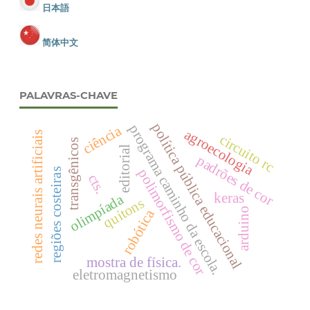
日本語
简体中文
PALAVRAS-CHAVE
política pública educacional
programa caminho da escola.
ciência
agroecologia
redes neurais artificiais
circuito rc
transgênicos
editorial
padrões de cor
polimorfismo de cor
regiões costeiras
cts.
keras
olimpíada
quítons
arduino
robótica
mostra de física.
eletromagnetismo