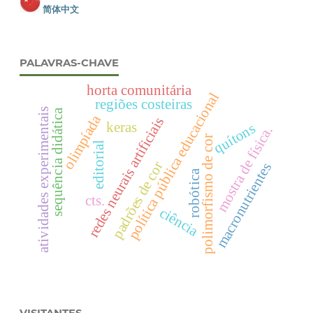
简体中文
PALAVRAS-CHAVE
horta comunitária
política pública educacional
regiões costeiras
atividades experimentais
sequência didática
olimpíada
redes neurais artificiais
keras
quítons
mostra de física.
polimorfismo de cor
editorial
padrões de cor
macronutrientes
robótica
cts.
ciência