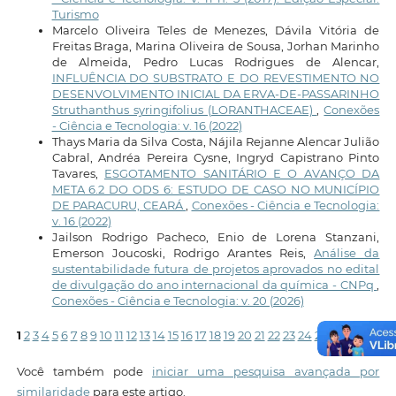
Turismo
Marcelo Oliveira Teles de Menezes, Dávila Vitória de
Freitas Braga, Marina Oliveira de Sousa, Jorhan Marinho
de Almeida, Pedro Lucas Rodrigues de Alencar,
INFLUÊNCIA DO SUBSTRATO E DO REVESTIMENTO NO
DESENVOLVIMENTO INICIAL DA ERVA-DE-PASSARINHO
Struthanthus syringifolius (LORANTHACEAE)
,
Conexões
- Ciência e Tecnologia: v. 16 (2022)
Thays Maria da Silva Costa, Nájila Rejanne Alencar Julião
Cabral, Andréa Pereira Cysne, Ingryd Capistrano Pinto
Tavares,
ESGOTAMENTO SANITÁRIO E O AVANÇO DA
META 6.2 DO ODS 6: ESTUDO DE CASO NO MUNICÍPIO
DE PARACURU, CEARÁ
,
Conexões - Ciência e Tecnologia:
v. 16 (2022)
Jailson Rodrigo Pacheco, Enio de Lorena Stanzani,
Emerson Joucoski, Rodrigo Arantes Reis,
Análise da
sustentabilidade futura de projetos aprovados no edital
de divulgação do ano internacional da química - CNPq
,
Conexões - Ciência e Tecnologia: v. 20 (2026)
1
2
3
4
5
6
7
8
9
10
11
12
13
14
15
16
17
18
19
20
21
22
23
24
25
>
>>
Você também pode
iniciar uma pesquisa avançada por
similaridade
para este artigo.