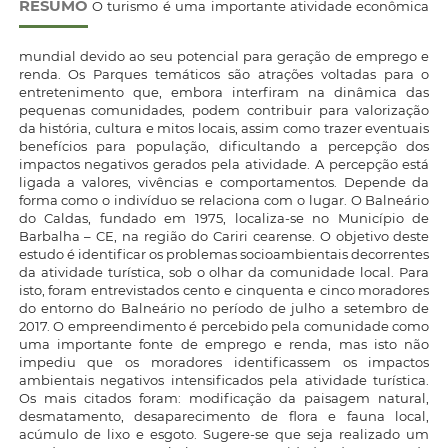
RESUMO
O turismo é uma importante atividade econômica
mundial devido ao seu potencial para geração de emprego e
renda. Os Parques temáticos são atrações voltadas para o
entretenimento que, embora interfiram na dinâmica das
pequenas comunidades, podem contribuir para valorização
da história, cultura e mitos locais, assim como trazer eventuais
benefícios para população, dificultando a percepção dos
impactos negativos gerados pela atividade. A percepção está
ligada a valores, vivências e comportamentos. Depende da
forma como o indivíduo se relaciona com o lugar. O Balneário
do Caldas, fundado em 1975, localiza-se no Município de
Barbalha – CE, na região do Cariri cearense. O objetivo deste
estudo é identificar os problemas socioambientais decorrentes
da atividade turística, sob o olhar da comunidade local. Para
isto, foram entrevistados cento e cinquenta e cinco moradores
do entorno do Balneário no período de julho a setembro de
2017. O empreendimento é percebido pela comunidade como
uma importante fonte de emprego e renda, mas isto não
impediu que os moradores identificassem os impactos
ambientais negativos intensificados pela atividade turística.
Os mais citados foram: modificação da paisagem natural,
desmatamento, desaparecimento de flora e fauna local,
acúmulo de lixo e esgoto. Sugere-se que seja realizado um