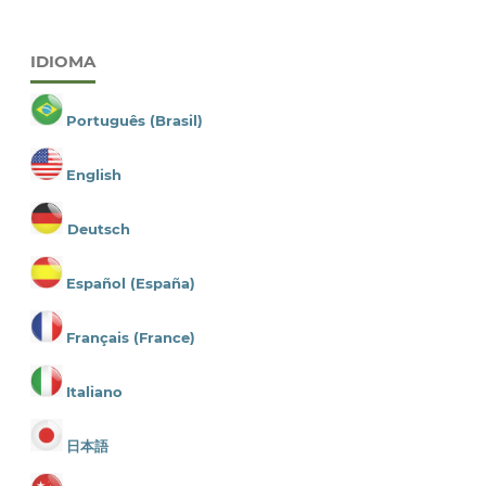
IDIOMA
Português (Brasil)
English
Deutsch
Español (España)
Français (France)
Italiano
日本語