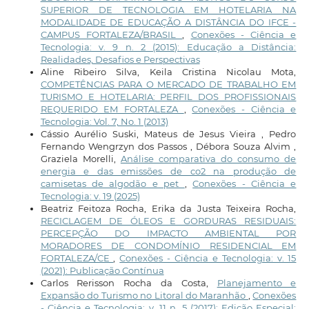
SUPERIOR DE TECNOLOGIA EM HOTELARIA NA
MODALIDADE DE EDUCAÇÃO A DISTÂNCIA DO IFCE -
CAMPUS FORTALEZA/BRASIL
,
Conexões - Ciência e
Tecnologia: v. 9 n. 2 (2015): Educação a Distância:
Realidades, Desafios e Perspectivas
Aline Ribeiro Silva, Keila Cristina Nicolau Mota,
COMPETÊNCIAS PARA O MERCADO DE TRABALHO EM
TURISMO E HOTELARIA: PERFIL DOS PROFISSIONAIS
REQUERIDO EM FORTALEZA
,
Conexões - Ciência e
Tecnologia: Vol. 7, No. 1 (2013)
Cássio Aurélio Suski, Mateus de Jesus Vieira , Pedro
Fernando Wengrzyn dos Passos , Débora Souza Alvim ,
Graziela Morelli,
Análise comparativa do consumo de
energia e das emissões de co2 na produção de
camisetas de algodão e pet
,
Conexões - Ciência e
Tecnologia: v. 19 (2025)
Beatriz Feitoza Rocha, Erika da Justa Teixeira Rocha,
RECICLAGEM DE ÓLEOS E GORDURAS RESIDUAIS:
PERCEPÇÃO DO IMPACTO AMBIENTAL POR
MORADORES DE CONDOMÍNIO RESIDENCIAL EM
FORTALEZA/CE
,
Conexões - Ciência e Tecnologia: v. 15
(2021): Publicação Contínua
Carlos Rerisson Rocha da Costa,
Planejamento e
Expansão do Turismo no Litoral do Maranhão
,
Conexões
- Ciência e Tecnologia: v. 11 n. 5 (2017): Edição Especial: