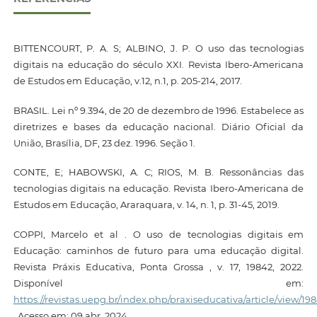
BITTENCOURT, P. A. S; ALBINO, J. P. O uso das tecnologias
digitais na educação do século XXI. Revista Ibero-Americana
de Estudos em Educação, v.12, n.1, p. 205-214, 2017.
BRASIL. Lei nº 9.394, de 20 de dezembro de 1996. Estabelece as
diretrizes e bases da educação nacional. Diário Oficial da
União, Brasília, DF, 23 dez. 1996. Seção 1.
CONTE, E; HABOWSKI, A. C; RIOS, M. B. Ressonâncias das
tecnologias digitais na educação. Revista Ibero-Americana de
Estudos em Educação, Araraquara, v. 14, n. 1, p. 31-45, 2019.
COPPI, Marcelo et al . O uso de tecnologias digitais em
Educação: caminhos de futuro para uma educação digital.
Revista Práxis Educativa, Ponta Grossa , v. 17, 19842, 2022.
Disponível em:
https://revistas.uepg.br/index.php/praxiseducativa/article/view/19
. Acesso em: 09 abr. 2024.