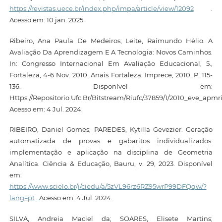
https://revistas.uece.br/index.php/impa/article/view/12092
.
Acesso em: 10 jan. 2025.
Ribeiro, Ana Paula De Medeiros; Leite, Raimundo Hélio. A
Avaliação Da Aprendizagem E A Tecnologia: Novos Caminhos.
In: Congresso Internacional Em Avaliação Educacional, 5.,
Fortaleza, 4-6 Nov. 2010. Anais Fortaleza: Imprece, 2010. P. 115-
136. Disponível em:
Https://Repositorio.Ufc.Br/Bitstream/Riufc/37859/1/2010_eve_apmri
Acesso em: 4 Jul. 2024.
RIBEIRO, Daniel Gomes; PAREDES, Kytilla Gevezier. Geração
automatizada de provas e gabaritos individualizados:
implementação e aplicação na disciplina de Geometria
Analítica. Ciência & Educação, Bauru, v. 29, 2023. Disponível
em:
https://www.scielo.br/j/ciedu/a/5zVL96rz6RZ95wrP99DFQqw/?
lang=pt
. Acesso em: 4 Jul. 2024.
SILVA, Andreia Maciel da; SOARES, Elisete Martins;