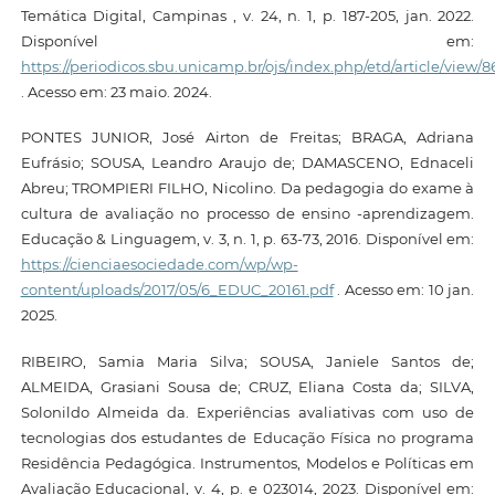
Temática Digital, Campinas , v. 24, n. 1, p. 187-205, jan. 2022.
Disponível em:
https://periodicos.sbu.unicamp.br/ojs/index.php/etd/article/view/
. Acesso em: 23 maio. 2024.
PONTES JUNIOR, José Airton de Freitas; BRAGA, Adriana
Eufrásio; SOUSA, Leandro Araujo de; DAMASCENO, Ednaceli
Abreu; TROMPIERI FILHO, Nicolino. Da pedagogia do exame à
cultura de avaliação no processo de ensino -aprendizagem.
Educação & Linguagem, v. 3, n. 1, p. 63-73, 2016. Disponível em:
https://cienciaesociedade.com/wp/wp-
content/uploads/2017/05/6_EDUC_20161.pdf
. Acesso em: 10 jan.
2025.
RIBEIRO, Samia Maria Silva; SOUSA, Janiele Santos de;
ALMEIDA, Grasiani Sousa de; CRUZ, Eliana Costa da; SILVA,
Solonildo Almeida da. Experiências avaliativas com uso de
tecnologias dos estudantes de Educação Física no programa
Residência Pedagógica. Instrumentos, Modelos e Políticas em
Avaliação Educacional, v. 4, p. e 023014, 2023. Disponível em: