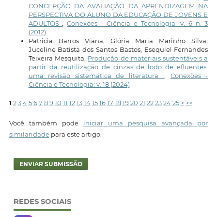
CONCEPÇÃO DA AVALIAÇÃO DA APRENDIZAGEM NA
PERSPECTIVA DO ALUNO DA EDUCAÇÃO DE JOVENS E
ADULTOS
,
Conexões - Ciência e Tecnologia: v. 6 n. 3
(2012)
Patricia Barros Viana, Glória Maria Marinho Silva,
Juceline Batista dos Santos Bastos, Esequiel Fernandes
Teixeira Mesquita,
Produção de materiais sustentáveis a
partir da reutilização de cinzas de lodo de efluentes:
uma revisão sistemática de literatura.
,
Conexões -
Ciência e Tecnologia: v. 18 (2024)
1
2
3
4
5
6
7
8
9
10
11
12
13
14
15
16
17
18
19
20
21
22
23
24
25
>
>>
Você também pode
iniciar uma pesquisa avançada por
similaridade
para este artigo.
ENVIAR SUBMISSÃO
REDES SOCIAIS