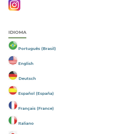
IDIOMA
Português (Brasil)
English
Deutsch
Español (España)
Français (France)
Italiano