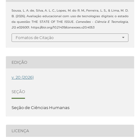
Sousa, L. A. de, Silva, A. L. C., Lopes, M. do R. M., Ferreira, L. S., & Lima, M. D.
B. (2026). Avaliação educacional com uso de tecnologias digitais: o estado
da questão: THE STATE OF THE ISSUE.
Conexões - Ciência E Tecnologia
,
20
, e026001. https://doi.org/10.21439/conexoes.v20.4053
Fomatos de Citação
EDIÇÃO
v. 20 (2026)
SEÇÃO
Seção de Ciências Humanas
LICENÇA