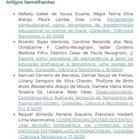
Artigos Semelhantes
Rafaely Izabel de Souza Duarte, Régia Talina Silva
Araújo, Paula Larissa Dias Lima,
Pensamento
computacional como ferramenta de transformação
educacional no interior do Ceará
,
Conexões - Ciência e
Tecnologia: v. 20 (2026)
Ricardo Rojas Martines, Caroline Rezende dos Reis,
Christianne F. Coelho-Ravagnani, Valter Cordeiro
Barbosa Filho, Fabricio Cesar de Paula Ravagnani,
O
Esporte como estratégia de permanência e êxito na
educação profissional e tecnológica: uma revisão de
escopo
,
Conexões - Ciência e Tecnologia: v. 18 (2024)
Samuel Carneiro de Barcelos, Denise Souza de Freitas,
Liviany Sampaio da Silva Chacon, Thallyne de Brito
Alves, Alexsandra Araújo de Moura, Daniele Maria Alves
Teixeira Sá, Leiliane Teles César,
Desenvolvimento,
Caracterização e Avaliação Sensorial de Salgadinho de
Frango sem Glúten
,
Conexões - Ciência e Tecnologia: v.
11 n. 6 (2017)
Raquel Almeida Ferreira Siqueira, Francisco Herbert
Lima Vasconcelos,
COMPETÊNCIAS DIGITAIS DOCENTES:
UMA REVISÃO SISTEMÁTICA DA LITERATURA COM
ENFOQUE EM TRABALHOS INTERNACIONAIS
,
Conexões
- Ciência e Tecnologia: v. 17 (2023)