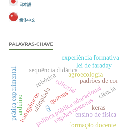
日本語
简体中文
PALAVRAS-CHAVE
experiência formativa
lei de faraday
prática experimental.
sequência didática
agroecologia
robótica
padrões de cor
editorial
política pública educacional
ciência
olimpíada
quítons
transgênicos
arduino
regiões costeiras
cts.
keras
ensino de física
formação docente