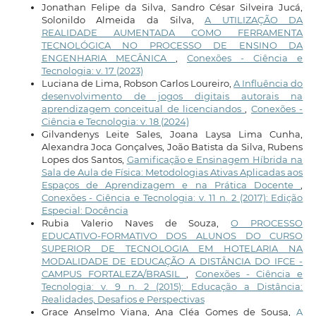
Jonathan Felipe da Silva, Sandro César Silveira Jucá,
Solonildo Almeida da Silva,
A UTILIZAÇÃO DA
REALIDADE AUMENTADA COMO FERRAMENTA
TECNOLÓGICA NO PROCESSO DE ENSINO DA
ENGENHARIA MECÂNICA
,
Conexões - Ciência e
Tecnologia: v. 17 (2023)
Luciana de Lima, Robson Carlos Loureiro,
A Influência do
desenvolvimento de jogos digitais autorais na
aprendizagem conceitual de licenciandos
,
Conexões -
Ciência e Tecnologia: v. 18 (2024)
Gilvandenys Leite Sales, Joana Laysa Lima Cunha,
Alexandra Joca Gonçalves, João Batista da Silva, Rubens
Lopes dos Santos,
Gamificação e Ensinagem Híbrida na
Sala de Aula de Física: Metodologias Ativas Aplicadas aos
Espaços de Aprendizagem e na Prática Docente
,
Conexões - Ciência e Tecnologia: v. 11 n. 2 (2017): Edição
Especial: Docência
Rubia Valerio Naves de Souza,
O PROCESSO
EDUCATIVO-FORMATIVO DOS ALUNOS DO CURSO
SUPERIOR DE TECNOLOGIA EM HOTELARIA NA
MODALIDADE DE EDUCAÇÃO A DISTÂNCIA DO IFCE -
CAMPUS FORTALEZA/BRASIL
,
Conexões - Ciência e
Tecnologia: v. 9 n. 2 (2015): Educação a Distância:
Realidades, Desafios e Perspectivas
Grace Anselmo Viana, Ana Cléa Gomes de Sousa,
A