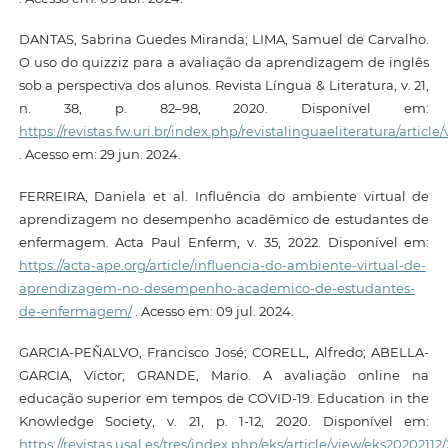
DANTAS, Sabrina Guedes Miranda; LIMA, Samuel de Carvalho.
O uso do quizziz para a avaliação da aprendizagem de inglês
sob a perspectiva dos alunos. Revista Língua & Literatura, v. 21,
n. 38, p. 82–98, 2020. Disponível em:
https://revistas.fw.uri.br/index.php/revistalinguaeliteratura/article
. Acesso em: 29 jun. 2024.
FERREIRA, Daniela et al. Influência do ambiente virtual de
aprendizagem no desempenho acadêmico de estudantes de
enfermagem. Acta Paul Enferm, v. 35, 2022. Disponível em:
https://acta-ape.org/article/influencia-do-ambiente-virtual-de-
aprendizagem-no-desempenho-academico-de-estudantes-
de-enfermagem/
. Acesso em: 09 jul. 2024.
GARCIA-PEÑALVO, Francisco José; CORELL, Alfredo; ABELLA-
GARCIA, Víctor; GRANDE, Mario. A avaliação online na
educação superior em tempos de COVID-19. Education in the
Knowledge Society, v. 21, p. 1-12, 2020. Disponível em:
https://revistas.usal.es/tres/index.php/eks/article/view/eks20202112