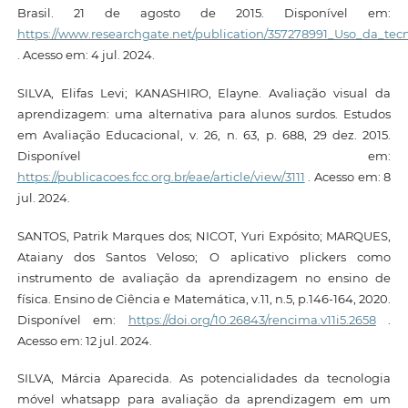
Brasil. 21 de agosto de 2015. Disponível em:
https://www.researchgate.net/publication/357278991_Uso_da_tec
. Acesso em: 4 jul. 2024.
SILVA, Elifas Levi; KANASHIRO, Elayne. Avaliação visual da
aprendizagem: uma alternativa para alunos surdos. Estudos
em Avaliação Educacional, v. 26, n. 63, p. 688, 29 dez. 2015.
Disponível em:
https://publicacoes.fcc.org.br/eae/article/view/3111
. Acesso em: 8
jul. 2024.
SANTOS, Patrik Marques dos; NICOT, Yuri Expósito; MARQUES,
Ataiany dos Santos Veloso; O aplicativo plickers como
instrumento de avaliação da aprendizagem no ensino de
física. Ensino de Ciência e Matemática, v.11, n.5, p.146-164, 2020.
Disponível em:
https://doi.org/10.26843/rencima.v11i5.2658
.
Acesso em: 12 jul. 2024.
SILVA, Márcia Aparecida. As potencialidades da tecnologia
móvel whatsapp para avaliação da aprendizagem em um