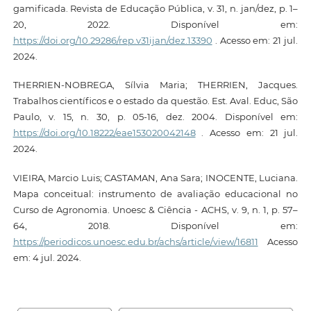
gamificada. Revista de Educação Pública, v. 31, n. jan/dez, p. 1–
20, 2022. Disponível em:
https://doi.org/10.29286/rep.v31ijan/dez.13390
. Acesso em: 21 jul.
2024.
THERRIEN-NOBREGA, Sílvia Maria; THERRIEN, Jacques.
Trabalhos científicos e o estado da questão. Est. Aval. Educ, São
Paulo, v. 15, n. 30, p. 05-16, dez. 2004. Disponível em:
https://doi.org/10.18222/eae153020042148
. Acesso em: 21 jul.
2024.
VIEIRA, Marcio Luis; CASTAMAN, Ana Sara; INOCENTE, Luciana.
Mapa conceitual: instrumento de avaliação educacional no
Curso de Agronomia. Unoesc & Ciência - ACHS, v. 9, n. 1, p. 57–
64, 2018. Disponível em:
https://periodicos.unoesc.edu.br/achs/article/view/16811
Acesso
em: 4 jul. 2024.