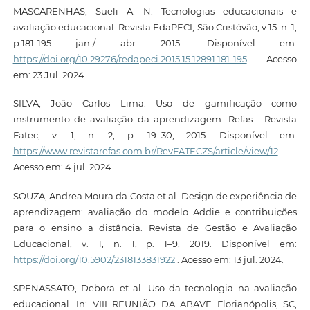
MASCARENHAS, Sueli A. N. Tecnologias educacionais e
avaliação educacional. Revista EdaPECI, São Cristóvão, v.15. n. 1,
p.181-195 jan./ abr 2015. Disponível em:
https://doi.org/10.29276/redapeci.2015.15.12891.181-195
. Acesso
em: 23 Jul. 2024.
SILVA, João Carlos Lima. Uso de gamificação como
instrumento de avaliação da aprendizagem. Refas - Revista
Fatec, v. 1, n. 2, p. 19–30, 2015. Disponível em:
https://www.revistarefas.com.br/RevFATECZS/article/view/12
.
Acesso em: 4 jul. 2024.
SOUZA, Andrea Moura da Costa et al. Design de experiência de
aprendizagem: avaliação do modelo Addie e contribuições
para o ensino a distância. Revista de Gestão e Avaliação
Educacional, v. 1, n. 1, p. 1–9, 2019. Disponível em:
https://doi.org/10.5902/2318133831922
. Acesso em: 13 jul. 2024.
SPENASSATO, Debora et al. Uso da tecnologia na avaliação
educacional. In: VIII REUNIÃO DA ABAVE Florianópolis, SC,