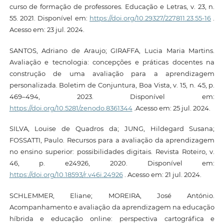
curso de formação de professores. Educação e Letras, v. 23, n.
55. 2021. Disponível em:
https://doi.org/10.29327/227811.23.55-16
.
Acesso em: 23 jul. 2024.
SANTOS, Adriano de Araujo; GIRAFFA, Lucia Maria Martins.
Avaliação e tecnologia: concepções e práticas docentes na
construção de uma avaliação para a aprendizagem
personalizada. Boletim de Conjuntura, Boa Vista, v. 15, n. 45, p.
469–494, 2023. Disponível em:
https://doi.org/10.5281/zenodo.8361344
.Acesso em: 25 jul. 2024.
SILVA, Louise de Quadros da; JUNG, Hildegard Susana;
FOSSATTI, Paulo. Recursos para a avaliação da aprendizagem
no ensino superior: possibilidades digitais. Revista Roteiro, v.
46, p. e24926, 2020. Disponível em:
https://doi.org/10.18593/r.v46i.24926
. Acesso em: 21 jul. 2024.
SCHLEMMER, Eliane; MOREIRA, José António.
Acompanhamento e avaliação da aprendizagem na educação
híbrida e educação online: perspectiva cartográfica e