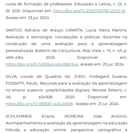
curso de formação de professores. Educação e Letras, v. 23, n.
55. 2021. Disponível em:
https://doi.org/10.29327/227811.23.55-16
.
Acesso em: 23 jul. 2024.
SANTOS, Adriano de Araujo; GIRAFFA, Lucia Maria Martins.
Avaliação e tecnologia: concepções e práticas docentes na
construção de uma avaliação para a aprendizagem
personalizada. Boletim de Conjuntura, Boa Vista, v. 15, n. 45, p.
469–494, 2023. Disponível em:
https://doi.org/10.5281/zenodo.8361344
.Acesso em: 25 jul. 2024.
SILVA, Louise de Quadros da; JUNG, Hildegard Susana;
FOSSATTI, Paulo. Recursos para a avaliação da aprendizagem
no ensino superior: possibilidades digitais. Revista Roteiro, v.
46, p. e24926, 2020. Disponível em:
https://doi.org/10.18593/r.v46i.24926
. Acesso em: 21 jul. 2024.
SCHLEMMER, Eliane; MOREIRA, José António.
Acompanhamento e avaliação da aprendizagem na educação
híbrida e educação online: perspectiva cartográfica e