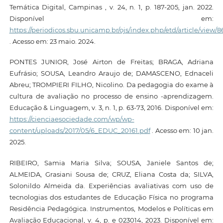
Temática Digital, Campinas , v. 24, n. 1, p. 187-205, jan. 2022.
Disponível em:
https://periodicos.sbu.unicamp.br/ojs/index.php/etd/article/view/
. Acesso em: 23 maio. 2024.
PONTES JUNIOR, José Airton de Freitas; BRAGA, Adriana
Eufrásio; SOUSA, Leandro Araujo de; DAMASCENO, Ednaceli
Abreu; TROMPIERI FILHO, Nicolino. Da pedagogia do exame à
cultura de avaliação no processo de ensino -aprendizagem.
Educação & Linguagem, v. 3, n. 1, p. 63-73, 2016. Disponível em:
https://cienciaesociedade.com/wp/wp-
content/uploads/2017/05/6_EDUC_20161.pdf
. Acesso em: 10 jan.
2025.
RIBEIRO, Samia Maria Silva; SOUSA, Janiele Santos de;
ALMEIDA, Grasiani Sousa de; CRUZ, Eliana Costa da; SILVA,
Solonildo Almeida da. Experiências avaliativas com uso de
tecnologias dos estudantes de Educação Física no programa
Residência Pedagógica. Instrumentos, Modelos e Políticas em
Avaliação Educacional, v. 4, p. e 023014, 2023. Disponível em: