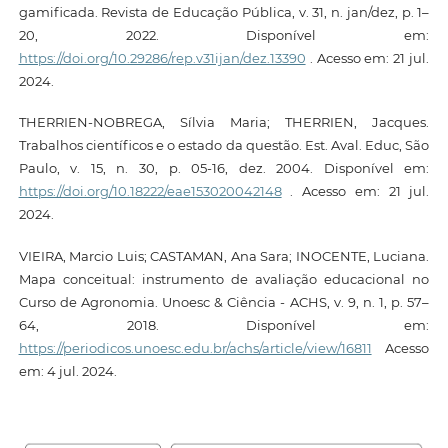
gamificada. Revista de Educação Pública, v. 31, n. jan/dez, p. 1–
20, 2022. Disponível em:
https://doi.org/10.29286/rep.v31ijan/dez.13390
. Acesso em: 21 jul.
2024.
THERRIEN-NOBREGA, Sílvia Maria; THERRIEN, Jacques.
Trabalhos científicos e o estado da questão. Est. Aval. Educ, São
Paulo, v. 15, n. 30, p. 05-16, dez. 2004. Disponível em:
https://doi.org/10.18222/eae153020042148
. Acesso em: 21 jul.
2024.
VIEIRA, Marcio Luis; CASTAMAN, Ana Sara; INOCENTE, Luciana.
Mapa conceitual: instrumento de avaliação educacional no
Curso de Agronomia. Unoesc & Ciência - ACHS, v. 9, n. 1, p. 57–
64, 2018. Disponível em:
https://periodicos.unoesc.edu.br/achs/article/view/16811
Acesso
em: 4 jul. 2024.