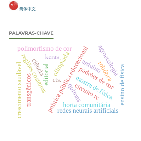
简体中文
PALAVRAS-CHAVE
agroecologia
polimorfismo de cor
política pública educacional
olimpíada
regiões costeiras
keras
ciência
arduino
robótica
crescimento saudável
editorial
ensino de física
padrões de cor
transgênicos
mostra de física.
cts.
circuito rc
quítons
horta comunitária
redes neurais artificiais