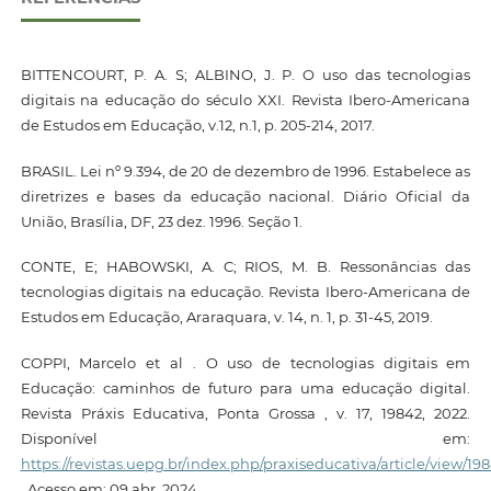
BITTENCOURT, P. A. S; ALBINO, J. P. O uso das tecnologias
digitais na educação do século XXI. Revista Ibero-Americana
de Estudos em Educação, v.12, n.1, p. 205-214, 2017.
BRASIL. Lei nº 9.394, de 20 de dezembro de 1996. Estabelece as
diretrizes e bases da educação nacional. Diário Oficial da
União, Brasília, DF, 23 dez. 1996. Seção 1.
CONTE, E; HABOWSKI, A. C; RIOS, M. B. Ressonâncias das
tecnologias digitais na educação. Revista Ibero-Americana de
Estudos em Educação, Araraquara, v. 14, n. 1, p. 31-45, 2019.
COPPI, Marcelo et al . O uso de tecnologias digitais em
Educação: caminhos de futuro para uma educação digital.
Revista Práxis Educativa, Ponta Grossa , v. 17, 19842, 2022.
Disponível em:
https://revistas.uepg.br/index.php/praxiseducativa/article/view/19
. Acesso em: 09 abr. 2024.