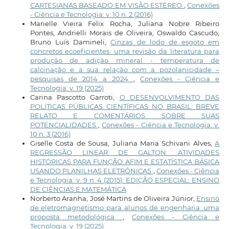
CARTESIANAS BASEADO EM VISÃO ESTÉREO
,
Conexões
- Ciência e Tecnologia: v. 10 n. 2 (2016)
Marielle Vieira Felix Rocha, Juliana Nobre Ribeiro
Pontes, Andrielli Morais de Oliveira, Oswaldo Cascudo,
Bruno Luís Damineli,
Cinzas de lodo de esgoto em
concretos ecoeficientes: uma revisão da literatura para
produção de adição mineral - temperatura de
calcinação e a sua relação com a pozolanicidade –
pesquisas de 2014 a 2024
,
Conexões - Ciência e
Tecnologia: v. 19 (2025)
Carina Pascotto Garroti,
O DESENVOLVIMENTO DAS
POLÍTICAS PÚBLICAS CIENTÍFICAS NO BRASIL: BREVE
RELATO E COMENTÁRIOS SOBRE SUAS
POTENCIALIDADES
,
Conexões - Ciência e Tecnologia: v.
10 n. 3 (2016)
Giselle Costa de Sousa, Juliana Maria Schivani Alves,
A
REGRESSÃO LINEAR DE GALTON: ATIVIDADES
HISTÓRICAS PARA FUNÇÃO AFIM E ESTATÍSTICA BÁSICA
USANDO PLANILHAS ELETRÔNICAS
,
Conexões - Ciência
e Tecnologia: v. 9 n. 4 (2015): EDIÇÃO ESPECIAL: ENSINO
DE CIÊNCIAS E MATEMÁTICA
Norberto Aranha, José Martins de Oliveira Júnior,
Ensino
de eletromagnetismo para alunos de engenharia: uma
proposta metodológica
,
Conexões - Ciência e
Tecnologia: v. 19 (2025)