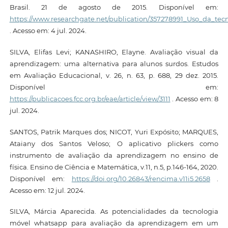
Brasil. 21 de agosto de 2015. Disponível em:
https://www.researchgate.net/publication/357278991_Uso_da_tec
. Acesso em: 4 jul. 2024.
SILVA, Elifas Levi; KANASHIRO, Elayne. Avaliação visual da
aprendizagem: uma alternativa para alunos surdos. Estudos
em Avaliação Educacional, v. 26, n. 63, p. 688, 29 dez. 2015.
Disponível em:
https://publicacoes.fcc.org.br/eae/article/view/3111
. Acesso em: 8
jul. 2024.
SANTOS, Patrik Marques dos; NICOT, Yuri Expósito; MARQUES,
Ataiany dos Santos Veloso; O aplicativo plickers como
instrumento de avaliação da aprendizagem no ensino de
física. Ensino de Ciência e Matemática, v.11, n.5, p.146-164, 2020.
Disponível em:
https://doi.org/10.26843/rencima.v11i5.2658
.
Acesso em: 12 jul. 2024.
SILVA, Márcia Aparecida. As potencialidades da tecnologia
móvel whatsapp para avaliação da aprendizagem em um