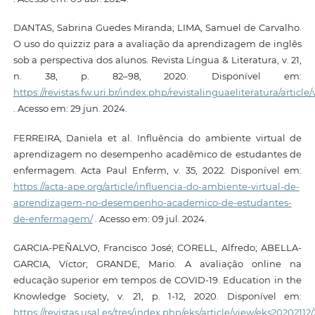
DANTAS, Sabrina Guedes Miranda; LIMA, Samuel de Carvalho.
O uso do quizziz para a avaliação da aprendizagem de inglês
sob a perspectiva dos alunos. Revista Língua & Literatura, v. 21,
n. 38, p. 82–98, 2020. Disponível em:
https://revistas.fw.uri.br/index.php/revistalinguaeliteratura/article
. Acesso em: 29 jun. 2024.
FERREIRA, Daniela et al. Influência do ambiente virtual de
aprendizagem no desempenho acadêmico de estudantes de
enfermagem. Acta Paul Enferm, v. 35, 2022. Disponível em:
https://acta-ape.org/article/influencia-do-ambiente-virtual-de-
aprendizagem-no-desempenho-academico-de-estudantes-
de-enfermagem/
. Acesso em: 09 jul. 2024.
GARCIA-PEÑALVO, Francisco José; CORELL, Alfredo; ABELLA-
GARCIA, Víctor; GRANDE, Mario. A avaliação online na
educação superior em tempos de COVID-19. Education in the
Knowledge Society, v. 21, p. 1-12, 2020. Disponível em:
https://revistas.usal.es/tres/index.php/eks/article/view/eks20202112