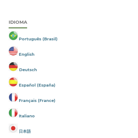
IDIOMA
Português (Brasil)
English
Deutsch
Español (España)
Français (France)
Italiano
日本語