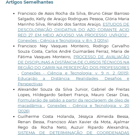
Artigos Semelhantes
Francisco de Assis Rocha da Silva, Bruno César Barroso
Salgado, Kelly de Araújo Rodrigues Pessoa, Glória Maria
Marinho Silva, Rinaldo dos Santos Araújo,
ESTUDOS DE
DESCOLORAÇÃO OXIDATIVA DO AZO CORANTE ACID
RED 27 EM MEIO AQUOSO VIA PROCESSO UV/H2O2
,
Conexões - Ciência e Tecnologia: v. 8 n. 3 (2014)
Francisco Ney Vasques Monteiro, Rodrigo Carvalho
Souza Costa, Carlos André Guimarães Ferraz, Maria de
Fátima Vasques Monteiro,
PROCESSO DE AVALIAÇÃO
DE DISCIPLINAS A DISTÂNCIA DE CURSOS TÉCNICOS NA
REGIÃO DO CARIRI NA PERCEPÇÃO DOS PROFESSORES
,
Conexões - Ciência e Tecnologia: v. 9 n. 2 (2015):
Educação a Distância: Realidades, Desafios e
Perspectivas
Alexander Souza da Silva Junior, Gabriel de Freitas
Lopes, Hildegardo Seibert França, Mauro Cesar Dias,
Formulação de sabão a partir da reciclagem de óleo de
macadâmia
,
Conexões - Ciência e Tecnologia: v. 20
(2026)
Guilherme Costa Holanda, Jéssyca Almeida Bessa,
Renan Bessa, Francisco Alan Xavier da Mota, Ajalmar
Rego da Rocha Neto, Auzuir Ripardo Alexandria,
SISTEMA DE DETERMINAÇÃO DE COORDENADAS