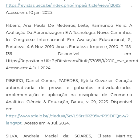
https://revistas.uece.br/index.php/impa/article/view/12092
.
Acesso em: 10 jan. 2025.
Ribeiro, Ana Paula De Medeiros; Leite, Raimundo Hélio. A
Avaliação Da Aprendizagem E A Tecnologia: Novos Caminhos.
In: Congresso Internacional Em Avaliação Educacional, 5.,
Fortaleza, 4-6 Nov. 2010. Anais Fortaleza: Imprece, 2010. P. 115-
136. Disponível em:
Https://Repositorio.Ufc.Br/Bitstream/Riufc/37859/1/2010_eve_apmri
Acesso em: 4 Jul. 2024.
RIBEIRO, Daniel Gomes; PAREDES, Kytilla Gevezier. Geração
automatizada de provas e gabaritos individualizados:
implementação e aplicação na disciplina de Geometria
Analítica. Ciência & Educação, Bauru, v. 29, 2023. Disponível
em:
https://www.scielo.br/j/ciedu/a/5zVL96rz6RZ95wrP99DFQqw/?
lang=pt
. Acesso em: 4 Jul. 2024.
SILVA, Andreia Maciel da; SOARES, Elisete Martins;