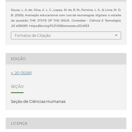
Sousa, L. A. de, Silva, A. L. C., Lopes, M. do R. M., Ferreira, L. S., & Lima, M. D.
B. (2026). Avaliação educacional com uso de tecnologias digitais: o estado
da questão: THE STATE OF THE ISSUE.
Conexões - Ciência E Tecnologia
,
20
, e026001. https://doi.org/10.21439/conexoes.v20.4053
Fomatos de Citação
EDIÇÃO
v. 20 (2026)
SEÇÃO
Seção de Ciências Humanas
LICENÇA