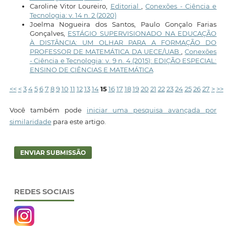
Caroline Vitor Loureiro,
Editorial
,
Conexões - Ciência e
Tecnologia: v. 14 n. 2 (2020)
Joelma Nogueira dos Santos, Paulo Gonçalo Farias
Gonçalves,
ESTÁGIO SUPERVISIONADO NA EDUCAÇÃO
À DISTÂNCIA: UM OLHAR PARA A FORMAÇÃO DO
PROFESSOR DE MATEMÁTICA DA UECE/UAB
,
Conexões
- Ciência e Tecnologia: v. 9 n. 4 (2015): EDIÇÃO ESPECIAL:
ENSINO DE CIÊNCIAS E MATEMÁTICA
<<
<
3
4
5
6
7
8
9
10
11
12
13
14
15
16
17
18
19
20
21
22
23
24
25
26
27
>
>>
Você também pode
iniciar uma pesquisa avançada por
similaridade
para este artigo.
ENVIAR SUBMISSÃO
REDES SOCIAIS