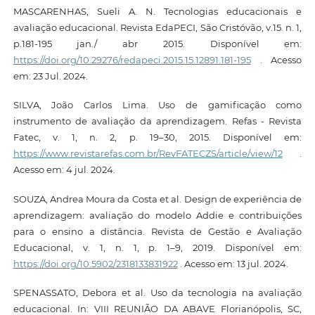
MASCARENHAS, Sueli A. N. Tecnologias educacionais e
avaliação educacional. Revista EdaPECI, São Cristóvão, v.15. n. 1,
p.181-195 jan./ abr 2015. Disponível em:
https://doi.org/10.29276/redapeci.2015.15.12891.181-195
. Acesso
em: 23 Jul. 2024.
SILVA, João Carlos Lima. Uso de gamificação como
instrumento de avaliação da aprendizagem. Refas - Revista
Fatec, v. 1, n. 2, p. 19–30, 2015. Disponível em:
https://www.revistarefas.com.br/RevFATECZS/article/view/12
.
Acesso em: 4 jul. 2024.
SOUZA, Andrea Moura da Costa et al. Design de experiência de
aprendizagem: avaliação do modelo Addie e contribuições
para o ensino a distância. Revista de Gestão e Avaliação
Educacional, v. 1, n. 1, p. 1–9, 2019. Disponível em:
https://doi.org/10.5902/2318133831922
. Acesso em: 13 jul. 2024.
SPENASSATO, Debora et al. Uso da tecnologia na avaliação
educacional. In: VIII REUNIÃO DA ABAVE Florianópolis, SC,