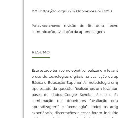
DOI:
https://doi.org/10.21439/conexoes.v20.4053
Palavras-chave:
revisão de literatura, tec
comunicação, avaliação da aprendizagem
RESUMO
Este estudo tem como objetivo realizar um levant
o uso de tecnologias digitais na avaliação da
Básica e Educação Superior. A metodologia empr
tipo estado da questão. Realizamos um levanta
bases de dados Google Scholar, Scielo e E
combinação dos descritores “avaliação educ
aprendizagem” e “tecnologia”. Todos os artig
experiência, dissertações e teses foram incluí