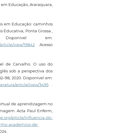
s em Educação, Araraquara,
tais em Educação: caminhos
s Educativa, Ponta Grossa ,
sponível em:
/article/view/19842
. Acesso
el de Carvalho. O uso do
glês sob a perspectiva dos
. 82–98, 2020. Disponível em:
iteratura/article/view/3495
.
virtual de aprendizagem no
magem. Acta Paul Enferm,
pe.org/article/influencia-do-
nho-academico-de-
024.