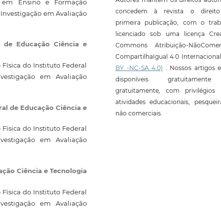
o em Ensino e Formação
concedem à revista o direit
 Investigação em Avaliação
primeira publicação, com o trab
licenciado sob uma licença Crea
al de Educação Ciência e
Commons Atribuição-NãoComerc
CompartilhaIgual 4.0 Internaciona
ísica do Instituto Federal
BY -NC-SA 4.0)
. Nossos artigos e
nvestigação em Avaliação
disponíveis gratuitament
gratuitamente, com privilégios 
atividades educacionais, pesquei
ral de Educação Ciência e
não comerciais.
ísica do Instituto Federal
nvestigação em Avaliação
ação Ciência e Tecnologia
ísica do Instituto Federal
nvestigação em Avaliação