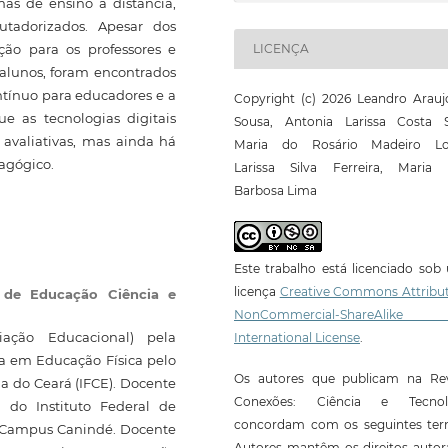
rmas de ensino a distância,
utadorizados. Apesar dos
ação para os professores e
LICENÇA
 alunos, foram encontrados
ntínuo para educadores e a
Copyright (c) 2026 Leandro Arauj
que as tecnologias digitais
Sousa, Antonia Larissa Costa Si
avaliativas, mas ainda há
Maria do Rosário Madeiro Lo
dagógico.
Larissa Silva Ferreira, Maria 
Barbosa Lima
Este trabalho está licenciado so
licença
Creative Commons Attribut
l de Educação Ciência e
NonCommercial-ShareAlike
ação Educacional) pela
International License
.
ra em Educação Física pelo
Os autores que publicam na Rev
ia do Ceará (IFCE). Docente
Conexões: Ciência e Tecnol
 do Instituto Federal de
concordam com os seguintes ter
 - Campus Canindé. Docente
Autores mantêm os direitos autor