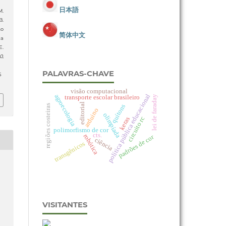
日本語
M.
B.
so
简体中文
da
E.
0
,
PALAVRAS-CHAVE
5
visão computacional
política pública educacional
agroecologia
transporte escolar brasileiro
lei de faraday
editorial
quítons
regiões costeiras
arduino
olimpíada
circuito rc
keras
polimorfismo de cor
cts.
robótica
padrões de cor
ciência
transgênicos
VISITANTES