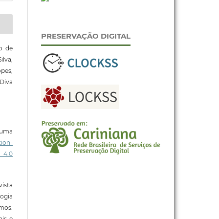
PRESERVAÇÃO DIGITAL
o de
lva,
pes,
Diva
b uma
ion-
 4.0
ista
ogia
mos:
ais e