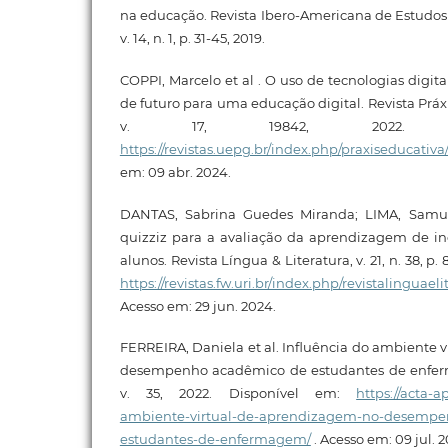
na educação. Revista Ibero-Americana de Estudo
v. 14, n. 1, p. 31-45, 2019.
COPPI, Marcelo et al . O uso de tecnologias digi
de futuro para uma educação digital. Revista Práxi
v. 17, 19842, 2022. Di
https://revistas.uepg.br/index.php/praxiseducativa
em: 09 abr. 2024.
DANTAS, Sabrina Guedes Miranda; LIMA, Samu
quizziz para a avaliação da aprendizagem de in
alunos. Revista Língua & Literatura, v. 21, n. 38, p
https://revistas.fw.uri.br/index.php/revistalinguael
Acesso em: 29 jun. 2024.
FERREIRA, Daniela et al. Influência do ambiente 
desempenho acadêmico de estudantes de enfer
v. 35, 2022. Disponível em:
https://acta-a
ambiente-virtual-de-aprendizagem-no-desempe
estudantes-de-enfermagem/
. Acesso em: 09 jul. 2