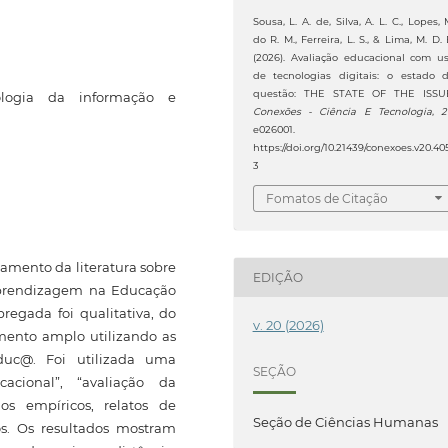
Sousa, L. A. de, Silva, A. L. C., Lopes, 
do R. M., Ferreira, L. S., & Lima, M. D. 
(2026). Avaliação educacional com u
de tecnologias digitais: o estado 
questão: THE STATE OF THE ISSU
nologia da informação e
Conexões - Ciência E Tecnologia
,
2
e026001.
https://doi.org/10.21439/conexoes.v20.40
3
Fomatos de Citação
amento da literatura sobre
EDIÇÃO
 aprendizagem na Educação
egada foi qualitativa, do
v. 20 (2026)
mento amplo utilizando as
duc@. Foi utilizada uma
SEÇÃO
acional”, “avaliação da
os empíricos, relatos de
Seção de Ciências Humanas
dos. Os resultados mostram