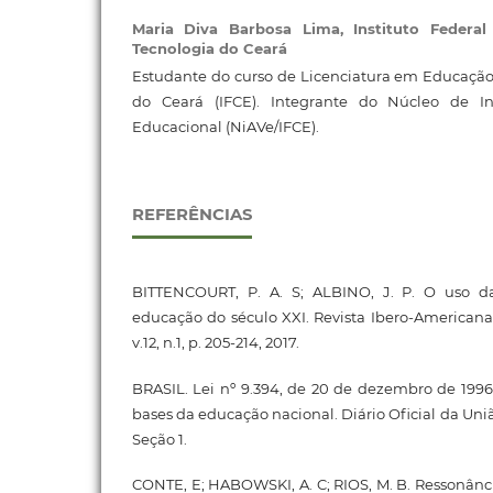
Maria Diva Barbosa Lima,
Instituto Federa
Tecnologia do Ceará
Estudante do curso de Licenciatura em Educação F
do Ceará (IFCE). Integrante do Núcleo de I
Educacional (NiAVe/IFCE).
REFERÊNCIAS
BITTENCOURT, P. A. S; ALBINO, J. P. O uso da
educação do século XXI. Revista Ibero-American
v.12, n.1, p. 205-214, 2017.
BRASIL. Lei nº 9.394, de 20 de dezembro de 1996.
bases da educação nacional. Diário Oficial da União,
Seção 1.
CONTE, E; HABOWSKI, A. C; RIOS, M. B. Ressonânci