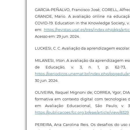
GARCIA-PEÑALVO, Francisco José; CORELL, Alfred
GRANDE, Mario. A avaliação online na educaç
COVID-19. Education in the Knowledge Society, v. 2
em:
https://revistas.usal.es/tres/index.php/eks/art
Acesso em: 29 jun. 2024.
LUCKESI, C. C. Avaliação da aprendizagem escolar. 
MILANESI, Irton. A avaliação da aprendizagem esc
de Educação, v. 3, n. 1, p. 62-73, 
https://periodicos.unemat.br/index.php/ppgedu/ar
30 jun. 2024.
OLIVEIRA, Raquel Mignoni de; CORREA, Ygor; DIAS
formativa em contexto digital com tecnologias di
em Avaliação Educacional, São Paulo, v. 3
https://publicacoes.fcc.org.br/eae/article/view/8329
PEREIRA, Ana Carolina Reis. Os desafios do uso d