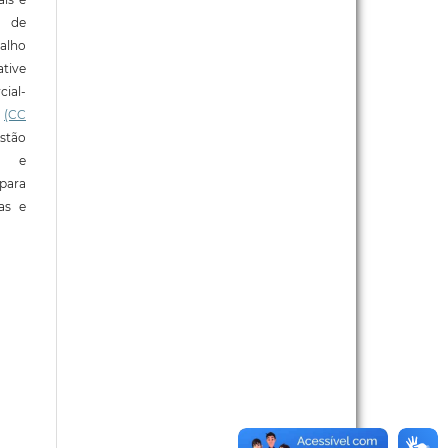
o de
alho
tive
ial-
l
(CC
stão
e e
para
ras e