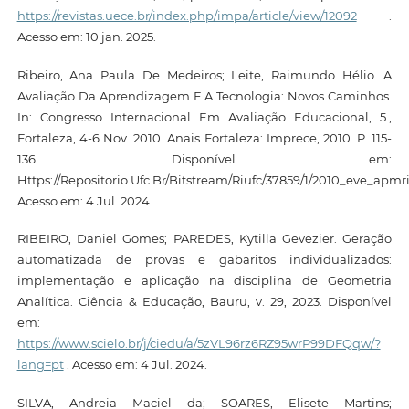
https://revistas.uece.br/index.php/impa/article/view/12092
.
Acesso em: 10 jan. 2025.
Ribeiro, Ana Paula De Medeiros; Leite, Raimundo Hélio. A
Avaliação Da Aprendizagem E A Tecnologia: Novos Caminhos.
In: Congresso Internacional Em Avaliação Educacional, 5.,
Fortaleza, 4-6 Nov. 2010. Anais Fortaleza: Imprece, 2010. P. 115-
136. Disponível em:
Https://Repositorio.Ufc.Br/Bitstream/Riufc/37859/1/2010_eve_apmri
Acesso em: 4 Jul. 2024.
RIBEIRO, Daniel Gomes; PAREDES, Kytilla Gevezier. Geração
automatizada de provas e gabaritos individualizados:
implementação e aplicação na disciplina de Geometria
Analítica. Ciência & Educação, Bauru, v. 29, 2023. Disponível
em:
https://www.scielo.br/j/ciedu/a/5zVL96rz6RZ95wrP99DFQqw/?
lang=pt
. Acesso em: 4 Jul. 2024.
SILVA, Andreia Maciel da; SOARES, Elisete Martins;