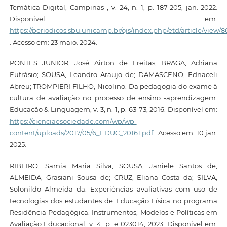
Temática Digital, Campinas , v. 24, n. 1, p. 187-205, jan. 2022.
Disponível em:
https://periodicos.sbu.unicamp.br/ojs/index.php/etd/article/view/
. Acesso em: 23 maio. 2024.
PONTES JUNIOR, José Airton de Freitas; BRAGA, Adriana
Eufrásio; SOUSA, Leandro Araujo de; DAMASCENO, Ednaceli
Abreu; TROMPIERI FILHO, Nicolino. Da pedagogia do exame à
cultura de avaliação no processo de ensino -aprendizagem.
Educação & Linguagem, v. 3, n. 1, p. 63-73, 2016. Disponível em:
https://cienciaesociedade.com/wp/wp-
content/uploads/2017/05/6_EDUC_20161.pdf
. Acesso em: 10 jan.
2025.
RIBEIRO, Samia Maria Silva; SOUSA, Janiele Santos de;
ALMEIDA, Grasiani Sousa de; CRUZ, Eliana Costa da; SILVA,
Solonildo Almeida da. Experiências avaliativas com uso de
tecnologias dos estudantes de Educação Física no programa
Residência Pedagógica. Instrumentos, Modelos e Políticas em
Avaliação Educacional, v. 4, p. e 023014, 2023. Disponível em: