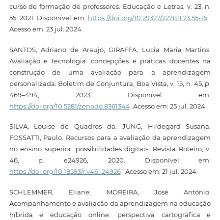
curso de formação de professores. Educação e Letras, v. 23, n.
55. 2021. Disponível em:
https://doi.org/10.29327/227811.23.55-16
.
Acesso em: 23 jul. 2024.
SANTOS, Adriano de Araujo; GIRAFFA, Lucia Maria Martins.
Avaliação e tecnologia: concepções e práticas docentes na
construção de uma avaliação para a aprendizagem
personalizada. Boletim de Conjuntura, Boa Vista, v. 15, n. 45, p.
469–494, 2023. Disponível em:
https://doi.org/10.5281/zenodo.8361344
.Acesso em: 25 jul. 2024.
SILVA, Louise de Quadros da; JUNG, Hildegard Susana;
FOSSATTI, Paulo. Recursos para a avaliação da aprendizagem
no ensino superior: possibilidades digitais. Revista Roteiro, v.
46, p. e24926, 2020. Disponível em:
https://doi.org/10.18593/r.v46i.24926
. Acesso em: 21 jul. 2024.
SCHLEMMER, Eliane; MOREIRA, José António.
Acompanhamento e avaliação da aprendizagem na educação
híbrida e educação online: perspectiva cartográfica e