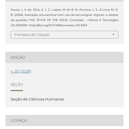
Sousa, L. A. de, Silva, A. L. C., Lopes, M. do R. M., Ferreira, L. S., & Lima, M. D.
B. (2026). Avaliação educacional com uso de tecnologias digitais: o estado
da questão: THE STATE OF THE ISSUE.
Conexões - Ciência E Tecnologia
,
20
, e026001. https://doi.org/10.21439/conexoes.v20.4053
Fomatos de Citação
EDIÇÃO
v. 20 (2026)
SEÇÃO
Seção de Ciências Humanas
LICENÇA