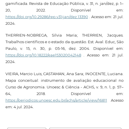
gamificada. Revista de Educação Pública, v. 31, n. jan/dez, p. 1–
20, 2022. Disponível em:
https://doi.org/10.29286/rep.v31ijan/dez.13390
. Acesso em: 21 jul.
2024.
THERRIEN-NOBREGA, Sílvia Maria; THERRIEN, Jacques.
Trabalhos científicos e o estado da questão. Est. Aval. Educ, São
Paulo, v. 15, n. 30, p. 05-16, dez. 2004. Disponível em:
https://doi.org/10.18222/eae153020042148
. Acesso em: 21 jul.
2024.
VIEIRA, Marcio Luis; CASTAMAN, Ana Sara; INOCENTE, Luciana.
Mapa conceitual: instrumento de avaliação educacional no
Curso de Agronomia. Unoesc & Ciência - ACHS, v. 9, n. 1, p. 57–
64, 2018. Disponível em:
https://periodicos.unoesc.edu.br/achs/article/view/16811
Acesso
em: 4 jul. 2024.