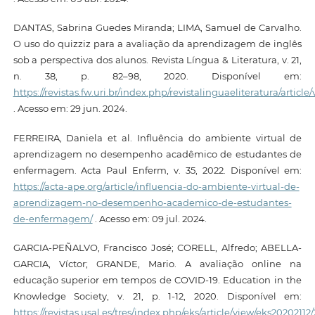
DANTAS, Sabrina Guedes Miranda; LIMA, Samuel de Carvalho.
O uso do quizziz para a avaliação da aprendizagem de inglês
sob a perspectiva dos alunos. Revista Língua & Literatura, v. 21,
n. 38, p. 82–98, 2020. Disponível em:
https://revistas.fw.uri.br/index.php/revistalinguaeliteratura/article
. Acesso em: 29 jun. 2024.
FERREIRA, Daniela et al. Influência do ambiente virtual de
aprendizagem no desempenho acadêmico de estudantes de
enfermagem. Acta Paul Enferm, v. 35, 2022. Disponível em:
https://acta-ape.org/article/influencia-do-ambiente-virtual-de-
aprendizagem-no-desempenho-academico-de-estudantes-
de-enfermagem/
. Acesso em: 09 jul. 2024.
GARCIA-PEÑALVO, Francisco José; CORELL, Alfredo; ABELLA-
GARCIA, Víctor; GRANDE, Mario. A avaliação online na
educação superior em tempos de COVID-19. Education in the
Knowledge Society, v. 21, p. 1-12, 2020. Disponível em:
https://revistas.usal.es/tres/index.php/eks/article/view/eks20202112