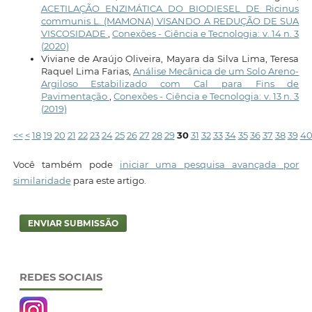
ACETILAÇÃO ENZIMÁTICA DO BIODIESEL DE Ricinus
communis L. (MAMONA) VISANDO A REDUÇÃO DE SUA
VISCOSIDADE
,
Conexões - Ciência e Tecnologia: v. 14 n. 3
(2020)
Viviane de Araújo Oliveira, Mayara da Silva Lima, Teresa
Raquel Lima Farias,
Análise Mecânica de um Solo Areno-
Argiloso Estabilizado com Cal para Fins de
Pavimentação
,
Conexões - Ciência e Tecnologia: v. 13 n. 3
(2019)
<<
<
18
19
20
21
22
23
24
25
26
27
28
29
30
31
32
33
34
35
36
37
38
39
4
Você também pode
iniciar uma pesquisa avançada por
similaridade
para este artigo.
ENVIAR SUBMISSÃO
REDES SOCIAIS