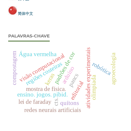
简体中文
PALAVRAS-CHAVE
atividades experimentais
padrões de cor
Água vermelha
compostagem
visão computacional
agroecologia
regiões costeiras
robótica
arduino
keras
pancs
olimpíada
editorial
mostra de física.
ensino. jogos. pibid.
cts.
lei de faraday
quítons
redes neurais artificiais