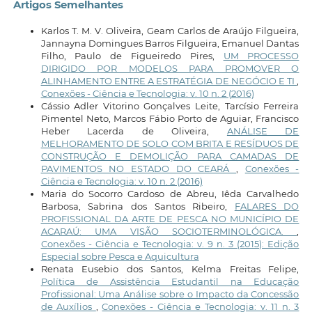
Artigos Semelhantes
Karlos T. M. V. Oliveira, Geam Carlos de Araújo Filgueira,
Jannayna Domingues Barros Filgueira, Emanuel Dantas
Filho, Paulo de Figueiredo Pires,
UM PROCESSO
DIRIGIDO POR MODELOS PARA PROMOVER O
ALINHAMENTO ENTRE A ESTRATÉGIA DE NEGÓCIO E TI
,
Conexões - Ciência e Tecnologia: v. 10 n. 2 (2016)
Cássio Adler Vitorino Gonçalves Leite, Tarcísio Ferreira
Pimentel Neto, Marcos Fábio Porto de Aguiar, Francisco
Heber Lacerda de Oliveira,
ANÁLISE DE
MELHORAMENTO DE SOLO COM BRITA E RESÍDUOS DE
CONSTRUÇÃO E DEMOLIÇÃO PARA CAMADAS DE
PAVIMENTOS NO ESTADO DO CEARÁ
,
Conexões -
Ciência e Tecnologia: v. 10 n. 2 (2016)
Maria do Socorro Cardoso de Abreu, Iêda Carvalhedo
Barbosa, Sabrina dos Santos Ribeiro,
FALARES DO
PROFISSIONAL DA ARTE DE PESCA NO MUNICÍPIO DE
ACARAÚ: UMA VISÃO SOCIOTERMINOLÓGICA.
,
Conexões - Ciência e Tecnologia: v. 9 n. 3 (2015): Edição
Especial sobre Pesca e Aquicultura
Renata Eusebio dos Santos, Kelma Freitas Felipe,
Política de Assistência Estudantil na Educação
Profissional: Uma Análise sobre o Impacto da Concessão
de Auxílios
,
Conexões - Ciência e Tecnologia: v. 11 n. 3