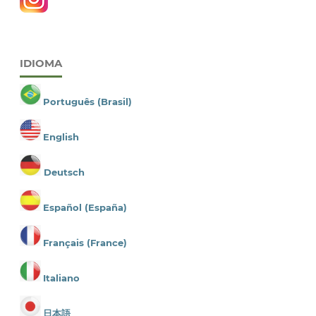
IDIOMA
Português (Brasil)
English
Deutsch
Español (España)
Français (France)
Italiano
日本語