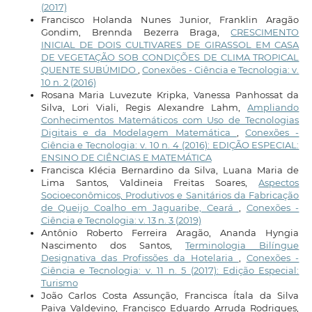
(2017)
Francisco Holanda Nunes Junior, Franklin Aragão
Gondim, Brennda Bezerra Braga,
CRESCIMENTO
INICIAL DE DOIS CULTIVARES DE GIRASSOL EM CASA
DE VEGETAÇÃO SOB CONDIÇÕES DE CLIMA TROPICAL
QUENTE SUBÚMIDO
,
Conexões - Ciência e Tecnologia: v.
10 n. 2 (2016)
Rosana Maria Luvezute Kripka, Vanessa Panhossat da
Silva, Lori Viali, Regis Alexandre Lahm,
Ampliando
Conhecimentos Matemáticos com Uso de Tecnologias
Digitais e da Modelagem Matemática
,
Conexões -
Ciência e Tecnologia: v. 10 n. 4 (2016): EDIÇÃO ESPECIAL:
ENSINO DE CIÊNCIAS E MATEMÁTICA
Francisca Klécia Bernardino da Silva, Luana Maria de
Lima Santos, Valdineia Freitas Soares,
Aspectos
Socioeconômicos, Produtivos e Sanitários da Fabricação
de Queijo Coalho em Jaguaribe, Ceará
,
Conexões -
Ciência e Tecnologia: v. 13 n. 3 (2019)
Antônio Roberto Ferreira Aragão, Ananda Hyngia
Nascimento dos Santos,
Terminologia Bilíngue
Designativa das Profissões da Hotelaria
,
Conexões -
Ciência e Tecnologia: v. 11 n. 5 (2017): Edição Especial:
Turismo
João Carlos Costa Assunção, Francisca Ítala da Silva
Paiva Valdevino, Francisco Eduardo Arruda Rodrigues,