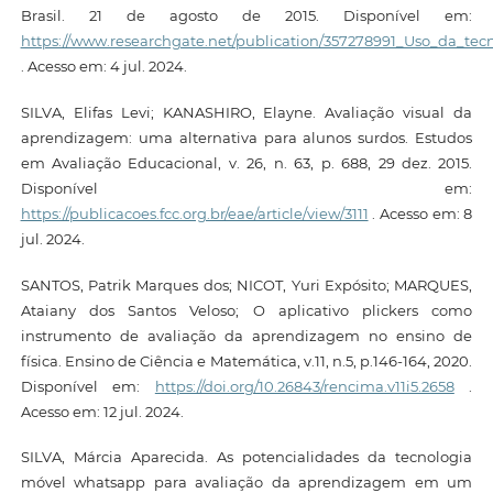
Brasil. 21 de agosto de 2015. Disponível em:
https://www.researchgate.net/publication/357278991_Uso_da_tec
. Acesso em: 4 jul. 2024.
SILVA, Elifas Levi; KANASHIRO, Elayne. Avaliação visual da
aprendizagem: uma alternativa para alunos surdos. Estudos
em Avaliação Educacional, v. 26, n. 63, p. 688, 29 dez. 2015.
Disponível em:
https://publicacoes.fcc.org.br/eae/article/view/3111
. Acesso em: 8
jul. 2024.
SANTOS, Patrik Marques dos; NICOT, Yuri Expósito; MARQUES,
Ataiany dos Santos Veloso; O aplicativo plickers como
instrumento de avaliação da aprendizagem no ensino de
física. Ensino de Ciência e Matemática, v.11, n.5, p.146-164, 2020.
Disponível em:
https://doi.org/10.26843/rencima.v11i5.2658
.
Acesso em: 12 jul. 2024.
SILVA, Márcia Aparecida. As potencialidades da tecnologia
móvel whatsapp para avaliação da aprendizagem em um