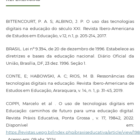
BITTENCOURT, P. A. S; ALBINO, J. P. O uso das tecnologias
digitais na educação do século XXI. Revista Ibero-Americana
de Estudos em Educação, v.12, n.1, p. 205-214, 2017.
BRASIL. Lei nº 9.394, de 20 de dezembro de 1996. Estabelece as
diretrizes e bases da educação nacional. Diário Oficial da
União, Brasília, DF, 23 dez. 1996. Seção 1.
CONTE, E; HABOWSKI, A. C; RIOS, M. B. Ressonâncias das
tecnologias digitais na educação. Revista Ibero-Americana de
Estudos em Educação, Araraquara, v. 14, n. 1, p. 31-45, 2019.
COPPI, Marcelo et al . O uso de tecnologias digitais em
Educação: caminhos de futuro para uma educação digital.
Revista Práxis Educativa, Ponta Grossa , v. 17, 19842, 2022.
Disponível em:
https://revistas.uepg.br/index.php/praxiseducativa/article/view/19
. Acesso em: 09 abr. 2024.