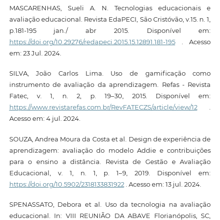
MASCARENHAS, Sueli A. N. Tecnologias educacionais e
avaliação educacional. Revista EdaPECI, São Cristóvão, v.15. n. 1,
p.181-195 jan./ abr 2015. Disponível em:
https://doi.org/10.29276/redapeci.2015.15.12891.181-195
. Acesso
em: 23 Jul. 2024.
SILVA, João Carlos Lima. Uso de gamificação como
instrumento de avaliação da aprendizagem. Refas - Revista
Fatec, v. 1, n. 2, p. 19–30, 2015. Disponível em:
https://www.revistarefas.com.br/RevFATECZS/article/view/12
.
Acesso em: 4 jul. 2024.
SOUZA, Andrea Moura da Costa et al. Design de experiência de
aprendizagem: avaliação do modelo Addie e contribuições
para o ensino a distância. Revista de Gestão e Avaliação
Educacional, v. 1, n. 1, p. 1–9, 2019. Disponível em:
https://doi.org/10.5902/2318133831922
. Acesso em: 13 jul. 2024.
SPENASSATO, Debora et al. Uso da tecnologia na avaliação
educacional. In: VIII REUNIÃO DA ABAVE Florianópolis, SC,