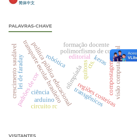
简体中文
PALAVRAS-CHAVE
transporte escolar brasileiro
política pública educacional
formação docente
crescimento saudável
visão computacional
polimorfismo de cor
robótica
editorial
keras
lei de faraday
cts.
compostagem
quítons
olimpíada
padrões de cor
regiões costeiras
transgênicos
ciência
arduino
circuito rc
VISITANTES