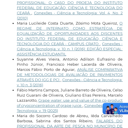
PROFISSIONAL: O CASO DO PROEJA DO INSTITUTO
FEDERAL DE EDUCAÇÃO, CIÊNCIA E TECNOLOGIA DO
CEARÁ
,
Conexões - Ciência e Tecnologia: Vol. 4, No. 2
(2010)
Maria Lucileide Costa Duarte, Zósimo Mota Queiroz,
O
REGIME DE INTERNATO COMO ESTRATÉGIA DE
EQUALIZAÇÃO DE OPORTUNIDADES AOS DISCENTES
DO INSTITUTO FEDERAL DE EDUCAÇÃO, CIÊNCIA E
TECNOLOGIA DO CEARÁ - CAMPUS CRATO
,
Conexões -
Ciência e Tecnologia: v. 10 n. 1 (2016): EDIÇÃO ESPECIAL:
ASSISTÊNCIA ESTUDANTIL
Suyanne Alves Vieira, Antonio Adilson Eufrasino de
Pinho Júnior, Francisco Heber Lacerda de Oliveira,
Marcos Fábio Porto de Aguiar,
ANÁLISE COMPARATIVA
DE METODOLOGIAS DE AVALIAÇÃO DE PAVIMENTOS
ATRAVÉS DO IGG E PCI
,
Conexões - Ciência e Tecnologia:
v. 10 n. 3 (2016)
Fábio Martins Campos, Juliane Barreto de Oliveira, Celso
Ruiz Guarani de Oliveira, Giuliano Elias Pereira, Marcelo
Lazzarotto,
Grape water: use and value of the co-product
of cryoconcentration of grape juice
,
Conexões - Ciência e
Tecnologia: v. 19 (2025)
Maria do Socorro Cardoso de Abreu, Iêda Carvalhedo
Barbosa, Sabrina dos Santos Ribeiro,
FALARES DO
PROFISSIONAL DA ARTE DE PESCA NO MUNICÍPIO DE