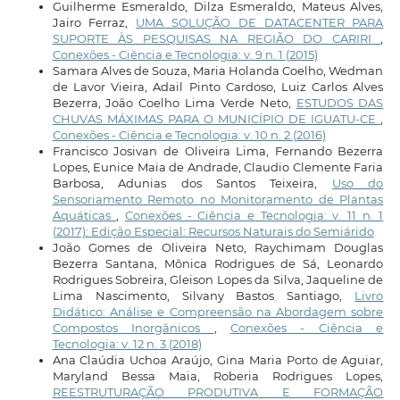
Guilherme Esmeraldo, Dilza Esmeraldo, Mateus Alves,
Jairo Ferraz,
UMA SOLUÇÃO DE DATACENTER PARA
SUPORTE ÀS PESQUISAS NA REGIÃO DO CARIRI
,
Conexões - Ciência e Tecnologia: v. 9 n. 1 (2015)
Samara Alves de Souza, Maria Holanda Coelho, Wedman
de Lavor Vieira, Adail Pinto Cardoso, Luiz Carlos Alves
Bezerra, João Coelho Lima Verde Neto,
ESTUDOS DAS
CHUVAS MÁXIMAS PARA O MUNICÍPIO DE IGUATU-CE
,
Conexões - Ciência e Tecnologia: v. 10 n. 2 (2016)
Francisco Josivan de Oliveira Lima, Fernando Bezerra
Lopes, Eunice Maia de Andrade, Claudio Clemente Faria
Barbosa, Adunias dos Santos Teixeira,
Uso do
Sensoriamento Remoto no Monitoramento de Plantas
Aquáticas
,
Conexões - Ciência e Tecnologia: v. 11 n. 1
(2017): Edição Especial: Recursos Naturais do Semiárido
João Gomes de Oliveira Neto, Raychimam Douglas
Bezerra Santana, Mônica Rodrigues de Sá, Leonardo
Rodrigues Sobreira, Gleison Lopes da Silva, Jaqueline de
Lima Nascimento, Silvany Bastos Santiago,
Livro
Didático: Análise e Compreensão na Abordagem sobre
Compostos Inorgânicos
,
Conexões - Ciência e
Tecnologia: v. 12 n. 3 (2018)
Ana Claúdia Uchoa Araújo, Gina Maria Porto de Aguiar,
Maryland Bessa Maia, Roberia Rodrigues Lopes,
REESTRUTURAÇÃO PRODUTIVA E FORMAÇÃO