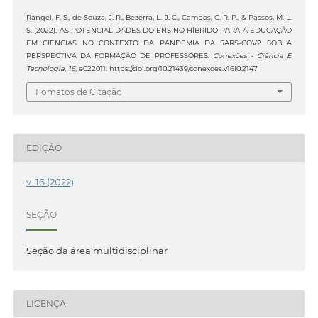
Rangel, F. S., de Souza, J. R., Bezerra, L. J. C., Campos, C. R. P., & Passos, M. L.
S. (2022). AS POTENCIALIDADES DO ENSINO HÍBRIDO PARA A EDUCAÇÃO
EM CIÊNCIAS NO CONTEXTO DA PANDEMIA DA SARS-COV2 SOB A
PERSPECTIVA DA FORMAÇÃO DE PROFESSORES.
Conexões - Ciência E
Tecnologia
,
16
, e022011. https://doi.org/10.21439/conexoes.v16i0.2147
Fomatos de Citação
EDIÇÃO
v. 16 (2022)
SEÇÃO
Seção da área multidisciplinar
LICENÇA