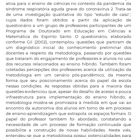
ativa para o ensino de ciências no contexto da pandemia da
síndrome respiratória aguda grave do coronavírus 2. Trata-se
de uma investigação qualitativa do tipo "estudo de caso'',
cujos dados foram obtidos a partir da aplicação de
questionário a um grupo de professores participantes de um
Programa de Doutorado em Educação em Ciências e
Matemática do Espírito Santo. O questionário, elaborado
conforme Gil (2002), contemplou questões que partiram de
um diagnóstico inicial do conhecimento preliminar dos
docentes a respeito da metodologia, passando por questões
que trataram do engajamento de professores e alunos no uso
dos recursos relacionados ao ensino híbrido. Também foram
coletadas percepções dos professores acerca da utilização da
metodologia em um cenário pós-pandêmico, da mesma
forma que seu posicionamento acerca do papel da escola
nessas condições. As respostas obtidas para a maioria das
questões evidenciou que, apesar do desafio de acesso e pouca
infraestrutura para implementação do ensino híbrido, a
metodologia mostra-se promissora à medida em que vai ao
encontro da autonomia dos alunos em torno de em processo
de ensino-aprendizagem que extrapola os espaços formais. O
papel do professor também foi abordado, constatando a
necessidade de um processo de formação continuada que
possibilite a construção de novas habilidades. Neste viés,
entendeu-se que a metodologia possui potencialidades para