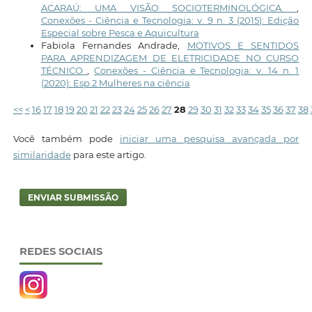
ACARAÚ: UMA VISÃO SOCIOTERMINOLÓGICA.
,
Conexões - Ciência e Tecnologia: v. 9 n. 3 (2015): Edição
Especial sobre Pesca e Aquicultura
Fabiola Fernandes Andrade,
MOTIVOS E SENTIDOS
PARA APRENDIZAGEM DE ELETRICIDADE NO CURSO
TÉCNICO
,
Conexões - Ciência e Tecnologia: v. 14 n. 1
(2020): Esp.2 Mulheres na ciência
<<
<
16
17
18
19
20
21
22
23
24
25
26
27
28
29
30
31
32
33
34
35
36
37
38
Você também pode
iniciar uma pesquisa avançada por
similaridade
para este artigo.
ENVIAR SUBMISSÃO
REDES SOCIAIS