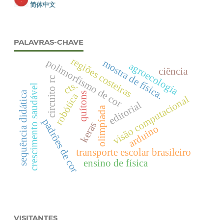
简体中文
PALAVRAS-CHAVE
regiões costeiras
polimorfismo de cor
mostra de física.
agroecologia
ciência
circuito rc
cts.
crescimento saudável
sequência didática
quítons
robótica
visão computacional
editorial
olimpíada
padrões de cor
keras
arduino
transporte escolar brasileiro
ensino de física
VISITANTES