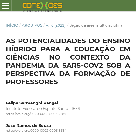
INÍCIO
/
ARQUIVOS
/
V. 16 (2022)
/
Seção da área multidisciplinar
AS POTENCIALIDADES DO ENSINO
HÍBRIDO PARA A EDUCAÇÃO EM
CIÊNCIAS NO CONTEXTO DA
PANDEMIA DA SARS-COV2 SOB A
PERSPECTIVA DA FORMAÇÃO DE
PROFESSORES
Felipe Sarmenghi Rangel
Instituto Federal do Espírito Santo - IFES
https://orcid.org/0000-0002-5004-2837
José Ramos de Souza
https://orcid.org/0000-0002-0006-3664