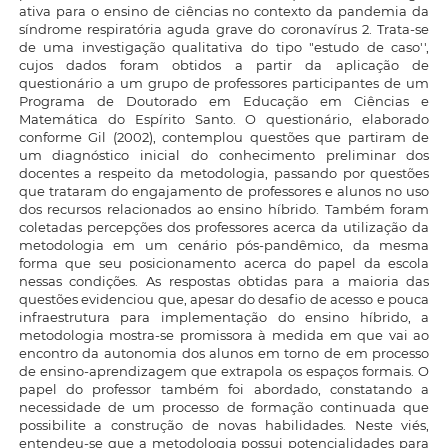
ativa para o ensino de ciências no contexto da pandemia da
síndrome respiratória aguda grave do coronavírus 2. Trata-se
de uma investigação qualitativa do tipo "estudo de caso'',
cujos dados foram obtidos a partir da aplicação de
questionário a um grupo de professores participantes de um
Programa de Doutorado em Educação em Ciências e
Matemática do Espírito Santo. O questionário, elaborado
conforme Gil (2002), contemplou questões que partiram de
um diagnóstico inicial do conhecimento preliminar dos
docentes a respeito da metodologia, passando por questões
que trataram do engajamento de professores e alunos no uso
dos recursos relacionados ao ensino híbrido. Também foram
coletadas percepções dos professores acerca da utilização da
metodologia em um cenário pós-pandêmico, da mesma
forma que seu posicionamento acerca do papel da escola
nessas condições. As respostas obtidas para a maioria das
questões evidenciou que, apesar do desafio de acesso e pouca
infraestrutura para implementação do ensino híbrido, a
metodologia mostra-se promissora à medida em que vai ao
encontro da autonomia dos alunos em torno de em processo
de ensino-aprendizagem que extrapola os espaços formais. O
papel do professor também foi abordado, constatando a
necessidade de um processo de formação continuada que
possibilite a construção de novas habilidades. Neste viés,
entendeu-se que a metodologia possui potencialidades para