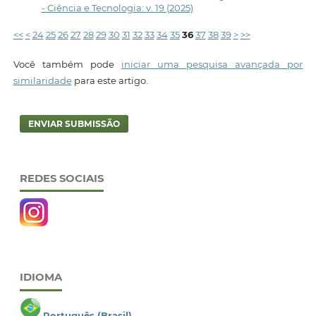
- Ciência e Tecnologia: v. 19 (2025)
<<
<
24
25
26
27
28
29
30
31
32
33
34
35
36
37
38
39
>
>>
Você também pode
iniciar uma pesquisa avançada por
similaridade
para este artigo.
ENVIAR SUBMISSÃO
REDES SOCIAIS
IDIOMA
Português (Brasil)