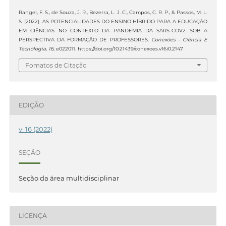
Rangel, F. S., de Souza, J. R., Bezerra, L. J. C., Campos, C. R. P., & Passos, M. L.
S. (2022). AS POTENCIALIDADES DO ENSINO HÍBRIDO PARA A EDUCAÇÃO
EM CIÊNCIAS NO CONTEXTO DA PANDEMIA DA SARS-COV2 SOB A
PERSPECTIVA DA FORMAÇÃO DE PROFESSORES.
Conexões - Ciência E
Tecnologia
,
16
, e022011. https://doi.org/10.21439/conexoes.v16i0.2147
Fomatos de Citação
EDIÇÃO
v. 16 (2022)
SEÇÃO
Seção da área multidisciplinar
LICENÇA