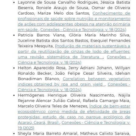
Layonne de Sousa Carvalho Rodrigues, Jéssica Batista
Beserra, Roniele Araujo de Sousa, Osmar de Oliveira
Cardoso, Marize Melo dos Santos,
Conhecimento de
profissionais de saúde sobre nutrição e monitoramento
de ações com adolescentes obesos na atenção primária
em saúde
,
Conexões - Ciência e Tecnologia: v. 18 (2024)
Patricia Barros Viana, Glória Maria Marinho Silva,
Juceline Batista dos Santos Bastos, Esequiel Fernandes
Teixeira Mesquita,
Produção de materiais sustentáveis a
partir da reutilização de cinzas de lodo de efluentes:
uma revisão sistemática de literatura.
,
Conexões -
Ciência e Tecnologia: v. 18 (2024)
Helton Aparecido Rosa, Jerry Adriani Johann, Willyan
Ronaldo Becker, João Felipe Cesar Silveira, Idelvan
Bonadiman Blanco,
Correlation between vegetation
indices obtained by rpa and grain yield
,
Conexões -
Ciência e Tecnologia: v. 18 (2024)
Hermógenes Henrique Oliveira Nascimento, Nájila
Rejanne Alencar Julião Cabral, Rafaela Camargo Maia,
Marcelo Oliveira Teles de Menezes,
Índice de bem-estar
ecossistêmico como medida de efetividade de áreas
protegidas: estudo de caso no parque ecológico de
Acaraú, Ceará, Brasil
,
Conexões - Ciência e Tecnologia: v.
19 (2025)
Sheyla Maria Barreto Amaral, Matheus Calixto Saraiva,