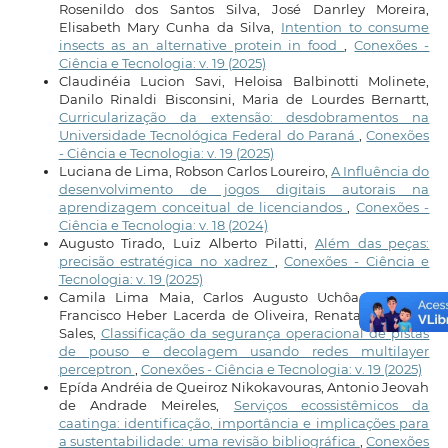
Rosenildo dos Santos Silva, José Danrley Moreira,
Elisabeth Mary Cunha da Silva,
Intention to consume
insects as an alternative protein in food
,
Conexões -
Ciência e Tecnologia: v. 19 (2025)
Claudinéia Lucion Savi, Heloisa Balbinotti Molinete,
Danilo Rinaldi Bisconsini, Maria de Lourdes Bernartt,
Curricularização da extensão: desdobramentos na
Universidade Tecnológica Federal do Paraná
,
Conexões
- Ciência e Tecnologia: v. 19 (2025)
Luciana de Lima, Robson Carlos Loureiro,
A Influência do
desenvolvimento de jogos digitais autorais na
aprendizagem conceitual de licenciandos
,
Conexões -
Ciência e Tecnologia: v. 18 (2024)
Augusto Tirado, Luiz Alberto Pilatti,
Além das peças:
precisão estratégica no xadrez
,
Conexões - Ciência e
Tecnologia: v. 19 (2025)
Camila Lima Maia, Carlos Augusto Uchôa da Silva,
Francisco Heber Lacerda de Oliveira, Renata de Souza
Sales,
Classificação da segurança operacional de pistas
de pouso e decolagem usando redes multilayer
perceptron
,
Conexões - Ciência e Tecnologia: v. 19 (2025)
Epída Andréia de Queiroz Nikokavouras, Antonio Jeovah
de Andrade Meireles,
Serviços ecossistêmicos da
caatinga: identificação, importância e implicações para
a sustentabilidade: uma revisão bibliográfica
,
Conexões