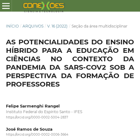
INÍCIO
/
ARQUIVOS
/
V. 16 (2022)
/
Seção da área multidisciplinar
AS POTENCIALIDADES DO ENSINO
HÍBRIDO PARA A EDUCAÇÃO EM
CIÊNCIAS NO CONTEXTO DA
PANDEMIA DA SARS-COV2 SOB A
PERSPECTIVA DA FORMAÇÃO DE
PROFESSORES
Felipe Sarmenghi Rangel
Instituto Federal do Espírito Santo - IFES
https://orcid.org/0000-0002-5004-2837
José Ramos de Souza
https://orcid.org/0000-0002-0006-3664