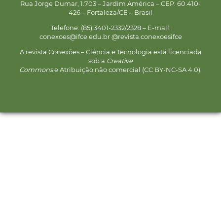
Rua Jorge Dumar, 1.703 – Jardim América – CEP: 60.410-
426 – Fortaleza/CE – Brasil
Telefone: (85) 3401-2332/2328 – E-mail:
conexoes@ifce.edu.br @revista.conexoesifce
A revista Conexões – Ciência e Tecnologia está licenciada
sob a
Creative
Commons
e Atribuição não comercial (CC BY-NC-SA 4.0).