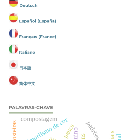
Deutsch
Español (España)
Français (France)
Italiano
日本語
简体中文
PALAVRAS-CHAVE
compostagem
polimorfismo de cor
padrões de cor
pancs
arduino