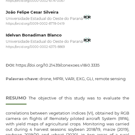
https://orcid.org/0000-0002-6174-0067
João Felipe Cesar Silveira
Universidade Estadual do Oeste do Paraná
https://orcid.org/0009-0002-8778-0419
Idelvan Bonadiman Blanco
Universidade Estadual do Oeste do Paraná
https://orcid.org/0000-0002-6375-8869
DOI:
https://doi.org/10.21439/conexoes.v18i0.3335
Palavras-chave:
drone, MPRI, VARI, EXG, GLI, remote sensing
RESUMO
The objective of this study was to evaluate the
correlations between vegetation indices (VI), obtained by RGB
camera on flights of Remotely piloted aircraft System (RPA),
with yield maps of agricultural crops. Monitoring was carried
out during 4 harvest seasons: soybean 2018/19, maize (2019),
soybean 2019/20 and wheat (2020), in two areas of a rural