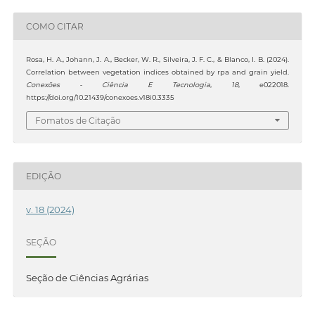
COMO CITAR
Rosa, H. A., Johann, J. A., Becker, W. R., Silveira, J. F. C., & Blanco, I. B. (2024).
Correlation between vegetation indices obtained by rpa and grain yield.
Conexões - Ciência E Tecnologia
,
18
, e022018.
https://doi.org/10.21439/conexoes.v18i0.3335
Fomatos de Citação
EDIÇÃO
v. 18 (2024)
SEÇÃO
Seção de Ciências Agrárias