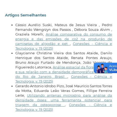
Artigos Semelhantes
Cássio Aurélio Suski, Mateus de Jesus Vieira , Pedro
Fernando Wengrzyn dos Passos , Débora Souza Alvim ,
Graziela Morelli,
Análise comparativa do consumo de
energia e das emissões de co2 na produção de
camisetas de algodão e pet
,
Conexões - Ciência e
Tecnologia: v. 19 (2025)
Glaycianne Christine Vieira dos Santos Ataide, Danilo
Henrique dos Santos Ataide, Renata Pontes Araujo,
Bruno Araujo Furtado de Mendonça, João Vicente de
Figueiredo Latorraca,
Análise espacial da floresta urbana
e sua relação com a densidade demográfica no estado
do Rio de Janeiro, Brasil
,
Conexões - Ciência e
Tecnologia: v. 19 (2025)
Gerardo Antonio Idrobo Pizo, José Maurício Santos Torres
da Motta, Eduarda Leão Veras Gomes, Fillipe Ferreira
Leite,
Utilizando antenas microstrip para análise da
densidade óssea: uma ferramenta potencial para
triagem da osteoporose
,
Conexões - Ciência e
Tecnologia: v. 19 (2025)