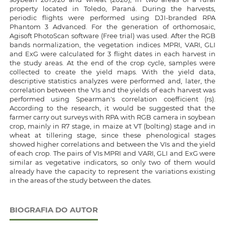
property located in Toledo, Paraná. During the harvests,
periodic flights were performed using DJI-branded RPA
Phantom 3 Advanced. For the generation of orthomosaic,
Agisoft PhotoScan software (Free trial) was used. After the RGB
bands normalization, the vegetation indices MPRI, VARI, GLI
and ExG were calculated for 3 flight dates in each harvest in
the study areas. At the end of the crop cycle, samples were
collected to create the yield maps. With the yield data,
descriptive statistics analyzes were performed and, later, the
correlation between the VIs and the yields of each harvest was
performed using Spearman's correlation coefficient (rs).
According to the research, it would be suggested that the
farmer carry out surveys with RPA with RGB camera in soybean
crop, mainly in R7 stage, in maize at VT (bolting) stage and in
wheat at tillering stage, since these phenological stages
showed higher correlations and between the VIs and the yield
of each crop. The pairs of VIs MPRI and VARI, GLI and ExG were
similar as vegetative indicators, so only two of them would
already have the capacity to represent the variations existing
in the areas of the study between the dates.
BIOGRAFIA DO AUTOR