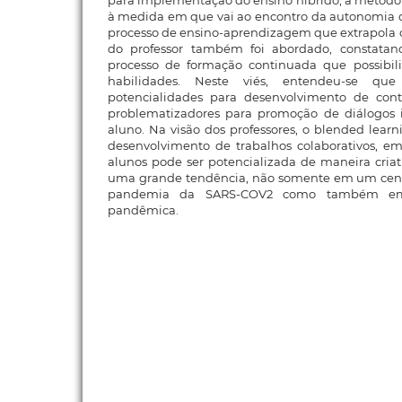
para implementação do ensino híbrido, a metodo
à medida em que vai ao encontro da autonomia 
processo de ensino-aprendizagem que extrapola o
do professor também foi abordado, constata
processo de formação continuada que possibil
habilidades. Neste viés, entendeu-se qu
potencialidades para desenvolvimento de cont
problematizadores para promoção de diálogos 
aluno. Na visão dos professores, o blended learn
desenvolvimento de trabalhos colaborativos, em
alunos pode ser potencializada de maneira cria
uma grande tendência, não somente em um cená
pandemia da SARS-COV2 como também em 
pandêmica.