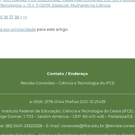
ecnologia: v. 13 n. 5 (2019): Especial: Mulheres na Ciência
35
36
37
38
>
>>
a por similaridade
para este artigo.
Contato / Endereço
Revista Conexões – Ciência e Tecnologia do IFCE
________________________________________________________________
e-ISSN: 2176-0144 Prefixo DOI: 10.21439
Instituto Federal de Educação, Ciência e Tecnologia do Ceará (IFCE)
rge Dumar, 1.703 – Jardim América – CEP: 60.410-426 – Fortaleza/CE –
ne: (85) 3401-2332/2328 – E-mail: conexoes@ifce.edu.br @revista.conex
 revista Conexões – Ciência e Tecnologia está licenciada sob a
Creati