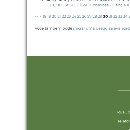
DE COLETA SELETIVA
,
Conexões - Ciência e T
<<
<
18
19
20
21
22
23
24
25
26
27
28
29
30
31
32
33
34
Você também pode
iniciar uma pesquisa avançad
______
Rua Jo
Telefo
A