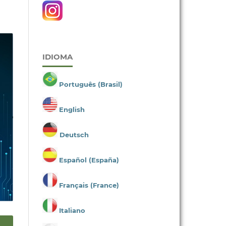
IDIOMA
Português (Brasil)
English
Deutsch
Español (España)
Français (France)
Italiano