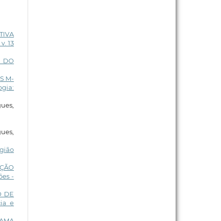
TIVA
v. 13
E DO
S M-
ogia:
ues,
ues,
gião
AÇÃO
es -
O DE
ia e
RAMA