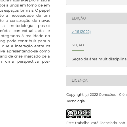
logia mostra-se promissora
dos alunos em torno de em
s espaços formais. O papel
ndo a necessidade de um
EDIÇÃO
ite a construção de novas
e a metodologia possui
eúdos contextualizados e
v. 16 (2022)
integrados à realidade do
ing pode contribuir para o
SEÇÃO
 que a interação entre os
tiva apresentando-se como
rio de crise marcado pela
Seção da área multidisciplina
uma perspectiva pós-
LICENÇA
Copyright (c) 2022 Conexões - Ciên
Tecnologia
Este trabalho está licenciado so