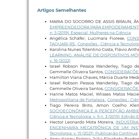
Artigos Semelhantes
MARIA DO SOCORRO DE ASSIS BRAUN, Â
EMPREENDEDORA PARA EMPODERAMENTO
n. 5 (2019): Especial: Mulheres na Ciência
Angélica Schäfer, Lucimara Fiorese,
CONS
TAQUARI-RS
,
Conexões - Ciência e Tecnologia
Karolina Nunes Tolentino Costa, Flávio Ant
LEARNING: ANÁLISE DE DISPOSITIVOS M
v. 16 (2022)
Israel Robson Pessoa Wanderley, Tiago d
Gemmelle Oliveira Santos,
CONSIDERAÇÕES
Hamilton Viana Chaves, Márcia Duarte Mede
Israel Robson Pessoa Wanderley, Tiago d
Gemmelle Oliveira Santos,
CONSIDERAÇÕES
Harine Matos Maciel, Wlisses Matos Macie
Metropolitana de Fortaleza
,
Conexões - Ciênc
Tiago Pereira Brito, Amon Coelho Klen
SOCIOECONÔMICA E A PERCEPÇÃO AMBIE
Ciência e Tecnologia: v. 9 n. 3 (2015): Edição
Hector Leonardo Mota Moreira,
INDÚSTRIA
ENGENHARIA MECATRÔNICA DE UM INS
Tecnologia: v. 15 (2021): Publicação Contínua
Anny Kariny Feitosa, Júlia Elisabete Barde