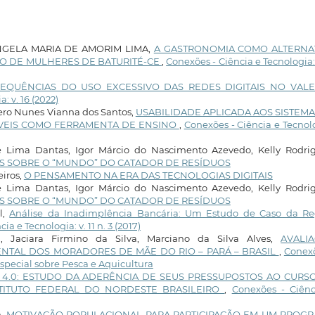
NGELA MARIA DE AMORIM LIMA,
A GASTRONOMIA COMO ALTERNA
 DE MULHERES DE BATURITÉ-CE
,
Conexões - Ciência e Tecnologia: 
EQUÊNCIAS DO USO EXCESSIVO DAS REDES DIGITAIS NO VAL
: v. 16 (2022)
hero Nunes Vianna dos Santos,
USABILIDADE APLICADA AOS SISTEMA
ÓVEIS COMO FERRAMENTA DE ENSINO
,
Conexões - Ciência e Tecnol
e Lima Dantas, Igor Márcio do Nascimento Azevedo, Kelly Rodrig
 SOBRE O “MUNDO” DO CATADOR DE RESÍDUOS
iros,
O PENSAMENTO NA ERA DAS TECNOLOGIAS DIGITAIS
e Lima Dantas, Igor Márcio do Nascimento Azevedo, Kelly Rodrig
 SOBRE O “MUNDO” DO CATADOR DE RESÍDUOS
l,
Análise da Inadimplência Bancária: Um Estudo de Caso da Re
ia e Tecnologia: v. 11 n. 3 (2017)
, Jaciara Firmino da Silva, Marciano da Silva Alves,
AVALI
NTAL DOS MORADORES DE MÃE DO RIO – PARÁ – BRASIL
,
Conexõ
 Especial sobre Pesca e Aquicultura
 4.0: ESTUDO DA ADERÊNCIA DE SEUS PRESSUPOSTOS AO CURS
TITUTO FEDERAL DO NORDESTE BRASILEIRO
,
Conexões - Ciênc
n,
MOTIVAÇÃO POPULACIONAL PARA PARTICIPAÇÃO EM UM PROG