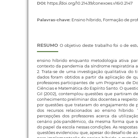
DOI:
https://doi.org/10.21439/conexoes.v16i0.2147
Palavras-chave:
Ensino híbrido, Formação de prof
RESUMO
O objetivo deste trabalho foi o de est
ensino híbrido enquanto metodologia ativa par
contexto da pandemia da síndrome respiratória 
2. Trata-se de uma investigação qualitativa do ti
dados foram obtidos a partir da aplicação de q
professores participantes de um Programa de 
Ciências e Matemática do Espírito Santo. O quest
Gil (2002), contemplou questões que partiram de
conhecimento preliminar dos docentes a respeit
por questões que trataram do engajamento de pr
dos recursos relacionados ao ensino híbrido
percepções dos professores acerca da utiliza
cenário pós-pandêmico, da mesma forma que s
do papel da escola nessas condições. As respostas
questões evidenciou que, apesar do desafio de ac