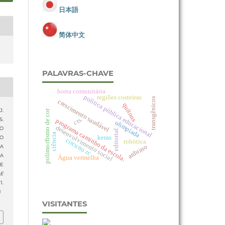
日本語
简体中文
PALAVRAS-CHAVE
horta comunitária
política pública educacional
regiões costeiras
transgênicos
crescimento saudável
quítons
J.
polimorfismo de cor
cts.
S.
programa caminho da escola.
olimpíada
desenvolvimento social
DO
editorial
ciência
keras
ÃO
circuito rc
robótica
arduino
A
A
Água vermelha
E
 E
.
1
VISITANTES