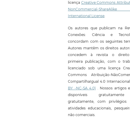
licença
Creative Commons Attribut
NonCommercial-ShareAlike
International License
.
Os autores que publicam na Rev
Conexões: Ciência e Tecnol
concordam com os seguintes ter
Autores mantêm os direitos autor
concedem à revista o direit
primeira publicação, com o trab
licenciado sob uma licença Crea
Commons Atribuição-NãoComerc
CompartilhaIgual 4.0 Internaciona
BY -NC-SA 4.0)
. Nossos artigos e
disponíveis gratuitament
gratuitamente, com privilégios 
atividades educacionais, pesquei
não comerciais.