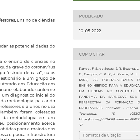
PUBLICADO
essores, Ensino de ciências
10-05-2022
udar as potencialidades do
COMO CITAR
a o ensino de ciências no
aguda grave do coronavírus
Rangel, F. S., de Souza, J. R., Bezerra, L. 
po "estudo de caso'', cujos
C., Campos, C. R. P., & Passos, M. L. 
uestionário a um grupo de
(2022). AS POTENCIALIDADES 
Doutorado em Educação em
ENSINO HÍBRIDO PARA A EDUCAÇ
ionário, elaborado conforme
EM CIÊNCIAS NO CONTEXTO D
 um diagnóstico inicial do
PANDEMIA DA SARS-COV2 SOB 
o da metodologia, passando
PERSPECTIVA DA FORMAÇÃO D
ofessores e alunos no uso
PROFESSORES.
Conexões - Ciência
. Também foram coletadas
Tecnologia
,
16
, e022011
ção da metodologia em um
https://doi.org/10.21439/conexoes.v16i0.2
eu posicionamento acerca
47
 obtidas para a maioria das
esso e pouca infraestrutura
Fomatos de Citação