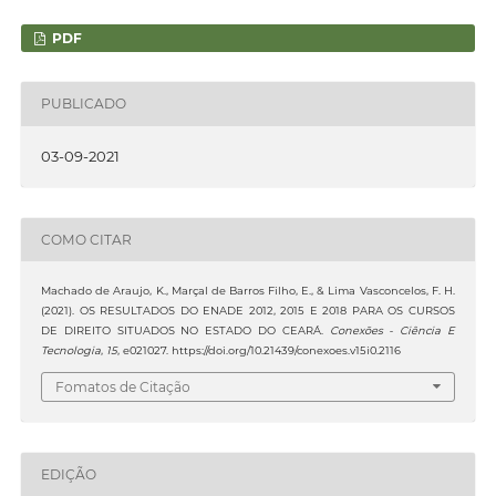
PDF
PUBLICADO
03-09-2021
COMO CITAR
Machado de Araujo, K., Marçal de Barros Filho, E., & Lima Vasconcelos, F. H.
(2021). OS RESULTADOS DO ENADE 2012, 2015 E 2018 PARA OS CURSOS
DE DIREITO SITUADOS NO ESTADO DO CEARÁ.
Conexões - Ciência E
Tecnologia
,
15
, e021027. https://doi.org/10.21439/conexoes.v15i0.2116
Fomatos de Citação
EDIÇÃO