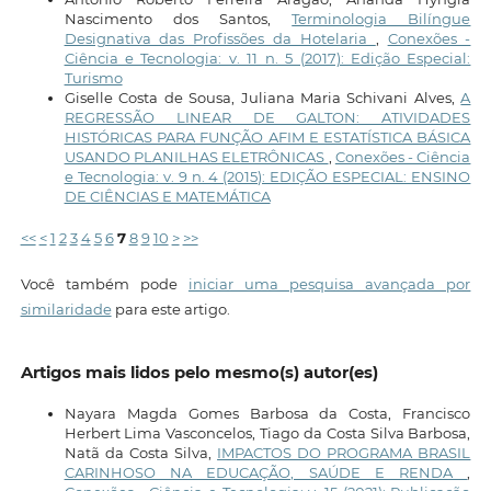
Nascimento dos Santos,
Terminologia Bilíngue
Designativa das Profissões da Hotelaria
,
Conexões -
Ciência e Tecnologia: v. 11 n. 5 (2017): Edição Especial:
Turismo
Giselle Costa de Sousa, Juliana Maria Schivani Alves,
A
REGRESSÃO LINEAR DE GALTON: ATIVIDADES
HISTÓRICAS PARA FUNÇÃO AFIM E ESTATÍSTICA BÁSICA
USANDO PLANILHAS ELETRÔNICAS
,
Conexões - Ciência
e Tecnologia: v. 9 n. 4 (2015): EDIÇÃO ESPECIAL: ENSINO
DE CIÊNCIAS E MATEMÁTICA
<<
<
1
2
3
4
5
6
7
8
9
10
>
>>
Você também pode
iniciar uma pesquisa avançada por
similaridade
para este artigo.
Artigos mais lidos pelo mesmo(s) autor(es)
Nayara Magda Gomes Barbosa da Costa, Francisco
Herbert Lima Vasconcelos, Tiago da Costa Silva Barbosa,
Natã da Costa Silva,
IMPACTOS DO PROGRAMA BRASIL
CARINHOSO NA EDUCAÇÃO, SAÚDE E RENDA
,