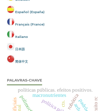
Español (España)
Français (France)
Italiano
日本語
简体中文
PALAVRAS-CHAVE
políticas públicas. efeitos positivos.
macronutrientes
robótica
circuito rc
cts.
arduino