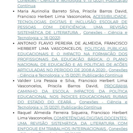
Conexões - Ciência e Tecnologia: v. 15 (2021): Publicação
Contínua
Maria Aurinolia Barreto Silva, Priscila Barros David,
Francisco Herbert Lima Vasconcelos,
ACESSIBILIDADE,
TECNOLOGIAS DIGITAIS E INCLUSÃO ESCOLAR DE
PESSOAS COM DEFICIÊNCIA: UMA REVISÃO
SISTEMÁTICA DE LITERATURA
,
Conexões - Ciência e
Tecnologia: v. 16 (2022)
ANTONIO FLAVIO PEREIRA DE ALMEIDA, FRANCISCO
HERBERT LIMA VASCONCELOS,
POLITICAS PUBLICAS
EDUCACIONAIS E O IMPACTO NA FORMAÇÃO DOS
PROFISSIONAIS DA EDUCAÇÃO BÁSICA: O PLANO
NACIONAL DE EDUCAÇÃO E AS POLITICAS DE AÇÕES
ARTICULADAS NO PERIODO DE 2008 A 2020
,
Conexões
- Ciência e Tecnologia: v. 15 (2021): Publicação Contínua
Valdeir Lira Pessoa e Silva, Francisco Herbert Lima
Vasconcelos, Priscila Barros David,
PROGRAMA
CAMINHO DA ESCOLA: IMPACTOS DA POLÍTICA
EDUCACIONAL NOS ÍNDICES EDUCACIONAIS RURAIS
DO ESTADO DO CEARÁ
,
Conexões - Ciência e
Tecnologia: v. 15 (2021): Publicação Contínua
Raquel Almeida Ferreira Siqueira, Francisco Herbert
Lima Vasconcelos,
COMPETÊNCIAS DIGITAIS DOCENTES:
UMA REVISÃO SISTEMÁTICA DA LITERATURA COM
ENFOQUE EM TRABALHOS INTERNACIONAIS
,
Conexões