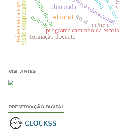
polimorfismo de cor
redes neurais artificiais
política pública educacional
padrões de cor
visão computacional
olimpíada
keras
quítons
editorial
ciência
programa caminho da escola.
formação docente
VISITANTES
PRESERVAÇÃO DIGITAL