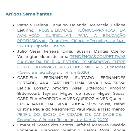
Artigos Semelhantes
Patrícia Helena Carvalho Holanda, Meirecele Caliope
Leitinho,
POSSIBILIDADES TEÓRICO-PRÁTICAS DA
AVALIAÇÃO CURRICULAR PARA A EDUCAÇÃO
PROFISSIONAL
,
Conexões - Ciência e Tecnologia: v. 14 n.
5 (2020): Especial: Ensino
Júlio César Ferreira Lima, Susana Dantas Coelho,
Wellington Moura de Lima,
TENDÊNCIAS COMPETITIVAS
DA COMIDA DE RUA: ESTUDO COMPARATIVO ENTRE
DOIS FOOD PARKS E SEUS CONSUMIDORES.
,
Conexões
- Ciência e Tecnologia: v. 14 n. 4 (2020)
GABRIELA FERNANDES FURTADO FERNANDES
FURTADO, ANA CAROLINE LIMA SILVA LIMA SILVA,
Letícia Lorrany Amorim Aires Bittencour Amorim
Bittencourt, Taynara Miguel de Sousa Miguel Sousa,
GABRIELA APARECIDA ALVES QUEIROZ ALVES Queiroz,
ERICA IANNE DA SILVA SOUSA Silva Sousa, Isabel
Cristina Paula do Nascimento Paul Pauula Nascimento,
PERFIL DO IDOSO DA CIDADE DE CARIDADE-CE.
,
Conexões - Ciência e Tecnologia: v. 14 n. 4 (2020)
Emanuel Soares dos Santos, Rafahel Marques Macêdo
Fontenele, Francisco Suetônio Bastos Mota, André