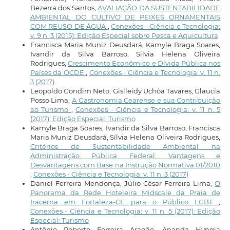
Bezerra dos Santos,
AVALIAÇÃO DA SUSTENTABILIDADE
AMBIENTAL DO CULTIVO DE PEIXES ORNAMENTAIS
COM REUSO DE ÁGUA
,
Conexões - Ciência e Tecnologia:
v. 9 n. 3 (2015): Edição Especial sobre Pesca e Aquicultura
Francisca Maria Muniz Deusdará, Kamyle Braga Soares,
Ivandir da Silva Barroso, Silvia Helena Oliveira
Rodrigues,
Crescimento Econômico e Dívida Pública nos
Países da OCDE
,
Conexões - Ciência e Tecnologia: v. 11 n.
3 (2017)
Leopoldo Gondim Neto, Gislleidy Uchôa Tavares, Glaucia
Posso Lima,
A Gastronomia Cearense e sua Contribuição
ao Turismo
,
Conexões - Ciência e Tecnologia: v. 11 n. 5
(2017): Edição Especial: Turismo
Kamyle Braga Soares, Ivandir da Silva Barroso, Francisca
Maria Muniz Deusdará, Sílvia Helena Oliveira Rodrigues,
Critérios de Sustentabilidade Ambiental na
Administração Pública Federal: Vantagens e
Desvantagens com Base na Instrução Normativa 01/2010
,
Conexões - Ciência e Tecnologia: v. 11 n. 3 (2017)
Daniel Ferreira Mendonça, Júlio César Ferreira Lima,
O
Panorama da Rede Hoteleira Midscale da Praia de
Iracema em Fortaleza-CE para o Público LGBT
,
Conexões - Ciência e Tecnologia: v. 11 n. 5 (2017): Edição
Especial: Turismo
Antônio Roberto Ferreira Aragão, Ananda Hyngia