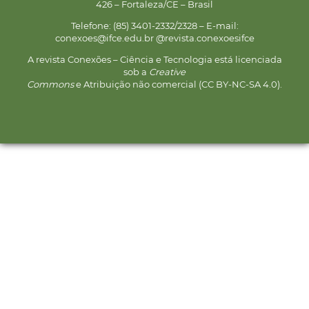
426 – Fortaleza/CE – Brasil
Telefone: (85) 3401-2332/2328 – E-mail:
conexoes@ifce.edu.br @revista.conexoesifce
A revista Conexões – Ciência e Tecnologia está licenciada
sob a
Creative
Commons
e Atribuição não comercial (CC BY-NC-SA 4.0).