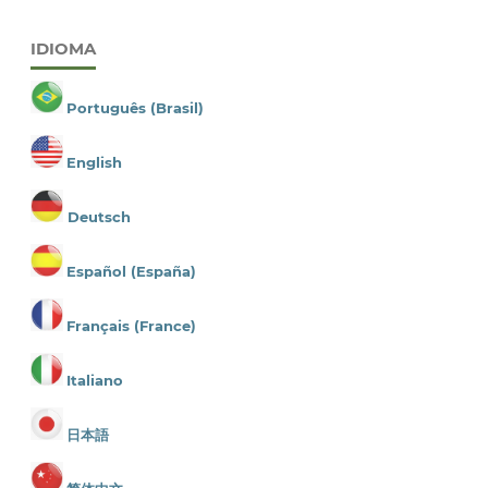
IDIOMA
Português (Brasil)
English
Deutsch
Español (España)
Français (France)
Italiano
日本語