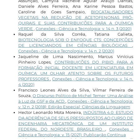
Assunção, Camylla Rachelle Aguiar Araújo Dantas,
Daniele Alves Ferreira, Ana Karine Pessoa Bastos,
Caroline de Goes Sampaio,
BIOCATALISADORES
VEGETAIS NA REDUÇÃO DE ACETOFENONAS PRÓ-
QUIRAIS E SUAS CONTRIBUIÇÕES PARA A QUÍMICA
VERDE
,
Conexões - Ciência e Tecnologia: v. 14 n. 3 (2020)
Raquel da Silva Corrêa, Tatiana Galieta,
BIOTECNOLOGIA SOB O ENFOQUE CTS: CONCEPÇÕES
DE LICENCIANDOS EM CIÊNCIAS BIOLÓGICAS
,
Conexões - Ciência e Tecnologia: v. 14 n. 2 (2020)
Jaqueline de Lima Nascimento, Marcus Vinícius
Pinheiro Lopes,
CONTRIBUIÇÕES DO PIBID PARA A
FORMAÇÃO INICIAL DOCENTE EM LICENCIATURA EM
QUÍMICA: UM OLHAR ATENTO SOBRE OS FUTUROS
PROFESSORES
,
Conexões - Ciência e Tecnologia: v. 14 n.
4 (2020)
Francisco Leones Alves da Silva, Vilmar Ferreira de
Souza,
O Discurso Político de Michel Temer: Uma Análise
à Luz da GSF e da ACD
,
Conexões - Ciência e Tecnologia:
v. 12 n. 2 (2018): Edição Especial: Ciências da Linguagem
Hector Leonardo Mota Moreira,
INDÚSTRIA 4.0: ESTUDO
DA ADERÊNCIA DE SEUS PRESSUPOSTOS AO CURSO DE
ENGENHARIA MECATRÔNICA DE UM INSTITUTO
FEDERAL DO NORDESTE BRASILEIRO
,
Conexões -
Ciência e Tecnologia: v. 15 (2021): Publicação Contínua