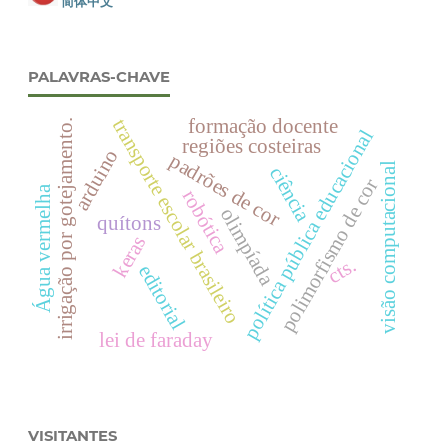
简体中文
PALAVRAS-CHAVE
transporte escolar brasileiro
formação docente
irrigação por gotejamento.
política pública educacional
regiões costeiras
arduino
padrões de cor
visão computacional
ciência
polimorfismo de cor
Água vermelha
robótica
olimpíada
quítons
keras
cts.
editorial
lei de faraday
VISITANTES