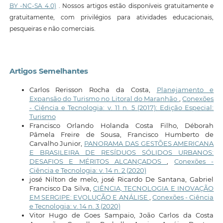
BY -NC-SA 4.0)
. Nossos artigos estão disponíveis gratuitamente e
gratuitamente, com privilégios para atividades educacionais,
pesqueiras e não comerciais.
Artigos Semelhantes
Carlos Rerisson Rocha da Costa,
Planejamento e
Expansão do Turismo no Litoral do Maranhão
,
Conexões
- Ciência e Tecnologia: v. 11 n. 5 (2017): Edição Especial:
Turismo
Francisco Orlando Holanda Costa Filho, Déborah
Pâmela Freire de Sousa, Francisco Humberto de
Carvalho Junior,
PANORAMA DAS GESTÕES AMERICANA
E BRASILEIRA DE RESÍDUOS SÓLIDOS URBANOS:
DESAFIOS E MÉRITOS ALCANÇADOS
,
Conexões -
Ciência e Tecnologia: v. 14 n. 2 (2020)
josé Nilton de melo, josé Ricardo De Santana, Gabriel
Francisco Da Silva,
CIÊNCIA, TECNOLOGIA E INOVAÇÃO
EM SERGIPE: EVOLUÇÃO E ANÁLISE
,
Conexões - Ciência
e Tecnologia: v. 14 n. 3 (2020)
Vitor Hugo de Goes Sampaio, João Carlos da Costa