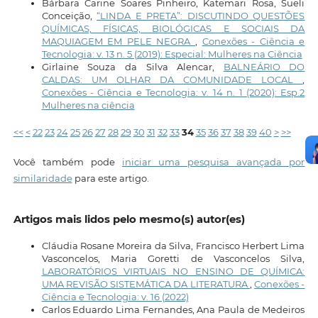
Bárbara Carine Soares Pinheiro, Katemari Rosa, Sueli
Conceição,
“LINDA E PRETA”: DISCUTINDO QUESTÕES
QUÍMICAS, FÍSICAS, BIOLÓGICAS E SOCIAIS DA
MAQUIAGEM EM PELE NEGRA
,
Conexões - Ciência e
Tecnologia: v. 13 n. 5 (2019): Especial: Mulheres na Ciência
Girlaine Souza da Silva Alencar,
BALNEÁRIO DO
CALDAS: UM OLHAR DA COMUNIDADE LOCAL
,
Conexões - Ciência e Tecnologia: v. 14 n. 1 (2020): Esp.2
Mulheres na ciência
<<
<
22
23
24
25
26
27
28
29
30
31
32
33
34
35
36
37
38
39
40
>
>>
Você também pode
iniciar uma pesquisa avançada por
similaridade
para este artigo.
Artigos mais lidos pelo mesmo(s) autor(es)
Cláudia Rosane Moreira da Silva, Francisco Herbert Lima
Vasconcelos, Maria Goretti de Vasconcelos Silva,
LABORATÓRIOS VIRTUAIS NO ENSINO DE QUÍMICA:
UMA REVISÃO SISTEMÁTICA DA LITERATURA
,
Conexões -
Ciência e Tecnologia: v. 16 (2022)
Carlos Eduardo Lima Fernandes, Ana Paula de Medeiros