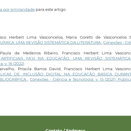
a por similaridade
para este artigo.
sco Herbert Lima Vasconcelos, Maria Goretti de Vasconcelos Si
UÍMICA: UMA REVISÃO SISTEMÁTICA DA LITERATURA
,
Conexões - Ci
aula de Medeiros Ribeiro, Francisco Herbert Lima Vasconce
RTIFICIAIS (IA’s) NA EDUCAÇÃO: UMA REVISÃO SISTEMÁTIC
: v. 16 (2022)
arvalho, Priscila Barros David, Francisco Herbert Lima Vasconce
BLICAS DE INCLUSÃO DIGITAL NA EDUCAÇÃO BÁSICA DURAN
IBLIOGRÁFICA
,
Conexões - Ciência e Tecnologia: v. 15 (2021): Publi
Contato / Endereço