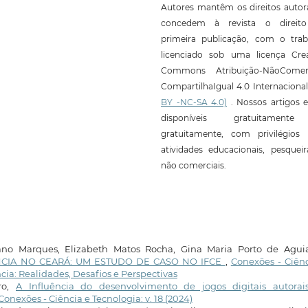
Autores mantêm os direitos autor
concedem à revista o direit
primeira publicação, com o trab
licenciado sob uma licença Crea
Commons Atribuição-NãoComerc
CompartilhaIgual 4.0 Internaciona
BY -NC-SA 4.0)
. Nossos artigos e
disponíveis gratuitament
gratuitamente, com privilégios 
atividades educacionais, pesquei
não comerciais.
ano Marques, Elizabeth Matos Rocha, Gina Maria Porto de Agui
NCIA NO CEARÁ: UM ESTUDO DE CASO NO IFCE
,
Conexões - Ciên
ância: Realidades, Desafios e Perspectivas
ro,
A Influência do desenvolvimento de jogos digitais autorai
Conexões - Ciência e Tecnologia: v. 18 (2024)