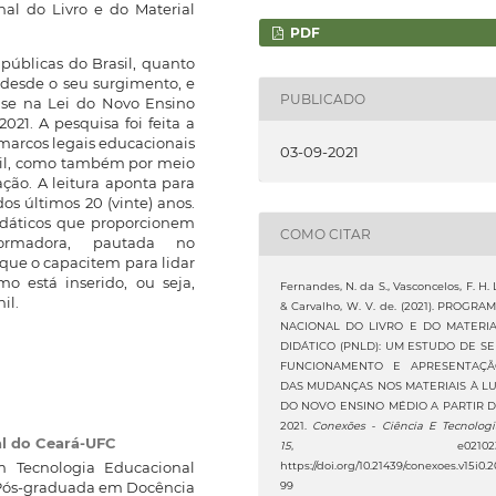
al do Livro e do Material
PDF
públicas do Brasil, quanto
desde o seu surgimento, e
PUBLICADO
ase na Lei do Novo Ensino
2021. A pesquisa foi feita a
 marcos legais educacionais
03-09-2021
sil, como também por meio
ão. A leitura aponta para
 últimos 20 (vinte) anos.
idáticos que proporcionem
COMO CITAR
formadora, pautada no
que o capacitem para lidar
 está inserido, ou seja,
Fernandes, N. da S., Vasconcelos, F. H. L
il.
& Carvalho, W. V. de. (2021). PROGRA
NACIONAL DO LIVRO E DO MATERI
DIDÁTICO (PNLD): UM ESTUDO DE S
FUNCIONAMENTO E APRESENTAÇ
DAS MUDANÇAS NOS MATERIAIS À L
DO NOVO ENSINO MÉDIO A PARTIR 
2021.
Conexões - Ciência E Tecnologi
al do Ceará-UFC
15
, e021023
 Tecnologia Educacional
https://doi.org/10.21439/conexoes.v15i0.2
. Pós-graduada em Docência
99