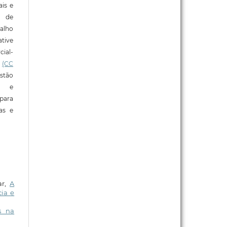
ais e
o de
alho
tive
ial-
l
(CC
stão
e e
para
ras e
ar,
A
cia e
s na