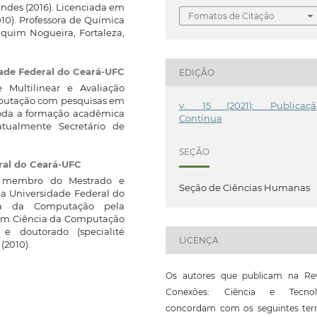
ndes (2016). Licenciada em
Fomatos de Citação
10). Professora de Química
aquim Nogueira, Fortaleza,
ade Federal do Ceará-UFC
EDIÇÃO
Multilinear e Avaliação
mputação com pesquisas em
v. 15 (2021): Publicaçã
Toda a formação acadêmica
Contínua
tualmente Secretário de
SEÇÃO
ral do Ceará-UFC
 e membro do Mestrado e
Seção de Ciências Humanas
 Universidade Federal do
ia da Computação pela
 em Ciência da Computação
e doutorado (specialité
LICENÇA
(2010).
Os autores que publicam na Rev
Conexões: Ciência e Tecnol
concordam com os seguintes ter