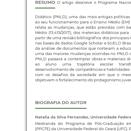
RESUMO
O artigo descreve o Programa Nacion
Didático (PNLD), uma das mais antigas políticas 
ao seu funcionamento para o Ensino Médio (EM) 
relata as mudanças, que estão previstas com b
Médio (13.415/2017), dos materiais didáticos para 
partir de uma revisão bibliográfica dos principais
nas bases de dados Google Scholar e SciELO Bra
da análise de documentos que norteiam a educaç
uma das maiores mudanças ocorridas no PNLD dos
PNLD passará a contemplar obras e materiais d
ao aluno uma trajetória escolar trans
desenvolvimento de competências e habilidades 
com os desafios da sociedade em que o mesmo
objetivam o fortalecimento do protagonismo juven
BIOGRAFIA DO AUTOR
Natalia da Silva Fernandes,
Universidade Feder
Mestranda do Programa de Pós-Graduação em
(PPGTE) da Universidade Federal do Ceará (UFC)