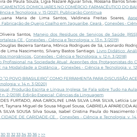
ra de Paula Souza, Lígia Nazaré Aguiar Silva, Rossana Barros Silvei
DICAMENTOS DOMICILIARES NO COMÉRCIO FARMACÊUTICO DO BA
ência e Tecnologia: v. 15 (2021): Publicação Contínua
 Luana Maria de Lima Santos, Valdineia Freitas Soares,
Aspe
a Fabricação de Queijo Coalho em Jaguaribe, Ceará
,
Conexões - Ciên
Oliveira Santos,
Manejo dos Resíduos de Serviços de Saúde (RSS
Fortaleza-CE
,
Conexões - Ciência e Tecnologia: v. 13 n. 3 (2019)
Douglas Bezerra Santana, Mônica Rodrigues de Sá, Leonardo Rodri
e de Lima Nascimento, Silvany Bastos Santiago,
Livro Didático: Anál
os Inorgânicos
,
Conexões - Ciência e Tecnologia: v. 12 n. 3 (2018)
 Profissional na Sociedade Atual: Acepções dos Protagonistas do 
E na Modalidade a Distância
,
Conexões - Ciência e Tecnologia: v. 12
 “O POVO BRASILEIRO” COMO FERRAMENTA PARA DISCUSSÃO AC
ologia: v. 14 n. 3 (2020)
sual, Produção Escrita e Língua Inglesa: Se Fala sobre Tudo na Aula
12 n. 2 (2018): Edição Especial: Ciências da Linguagem
 FURTADO, ANA CAROLINE LIMA SILVA LIMA SILVA, Letícia Lor
urt, Taynara Miguel de Sousa Miguel Sousa, GABRIELA APARECIDA A
SILVA SOUSA Silva Sousa, Isabel Cristina Paula do Nascimento 
 CIDADE DE CARIDADE-CE.
,
Conexões - Ciência e Tecnologia: v. 14
30
31
32
33
34
35
36
>
>>