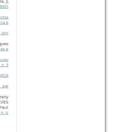
ra,
A
IRRO
ctos
cia e
) em
gues
ise e
Curso
 n. 3
ERCA
, até
rany
LVES
Paul
 n. 4