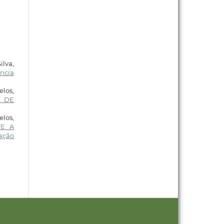
lva,
ência
los,
A DE
los,
TE A
cação