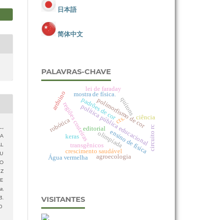
日本語
简体中文
PALAVRAS-CHAVE
lei de faraday
arduino
mostra de física.
padrões de cor
quítons
polimorfismo de cor
regiões costeiras
política pública educacional
ciência
cts.
robótica
.,
circuito rc
editorial
ensino de física
olimpíada
keras
MA
transgênicos
AL
crescimento saudável
EU
agroecologia
Água vermelha
ÃO
UZ
DE
a
,
.
VISITANTES
0