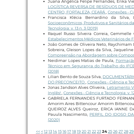
Juana Angélica Felipe Fernandes, Érika Viei
LOGÍSTICA REVERSA DE RESÍDUOS DE ME
CENTRO, FORTALEZA, CEARÁ
,
Conexões - Ci
Francisca Klécia Bernardino da Silva,
Socioeconômicos, Produtivos e Sanitários d
Tecnologia: v. 13 n. 3 (2019)
Raquel Russo Silveira Correia, Gemmelle 
Estabelecimentos Médicos Veterinários de 
João Gomes de Oliveira Neto, Raychimam 
Sobreira, Gleison Lopes da Silva, Jaquelin
Compreensão na Abordagem sobre Compost
Neidimar Lopes Matias de Paula,
Formação
Técnico em Segurança do Trabalho do IFC
(2018)
Lilian Bento de Souza Silva,
DOCUMENTÁRIO
DO PRECONCEITO
,
Conexões - Ciência e Tecn
Jonas Jandson Alves Oliveira,
Letramento Vi
Inglês!
,
Conexões - Ciência e Tecnologia: v. 
GABRIELA FERNANDES FURTADO FERNANDES
Amorim Aires Bittencour Amorim Bittenco
QUEIROZ ALVES Queiroz, ERICA IANNE DA 
Pauula Nascimento,
PERFIL DO IDOSO DA
(2020)
<<
<
12
13
14
15
16
17
18
19
20
21
22
23
24
25
26
27
28
29