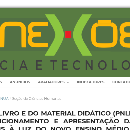
S
ANÚNCIOS
AVALIADORES
INDEXADORES
CONTAT
TÍNUA
/
Seção de Ciências Humanas
VRO E DO MATERIAL DIDÁTICO (PNLD
NCIONAMENTO E APRESENTAÇÃO D
IS À LUZ DO NOVO ENSINO MÉDIO