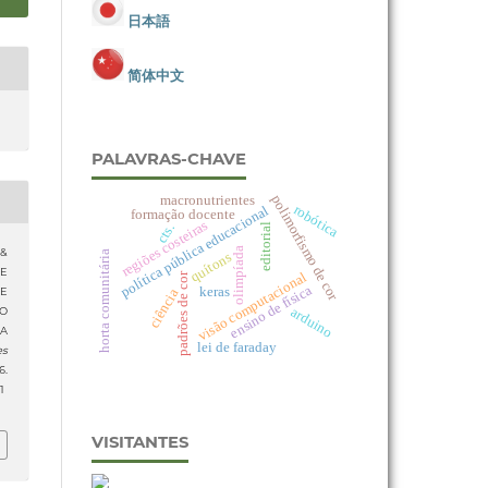
日本語
简体中文
PALAVRAS-CHAVE
macronutrientes
polimorfismo de cor
robótica
política pública educacional
formação docente
regiões costeiras
cts.
editorial
olimpíada
 &
horta comunitária
quítons
DE
visão computacional
padrões de cor
ensino de física
keras
ciência
E
arduino
O
A
lei de faraday
es
6.
1
VISITANTES