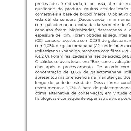
processados é reduzida, e por isso, afim de ma
qualidade do produto, muitos estudos estão
comestíveis à base de biopolímeros. O objetivo d
vida útil da cenoura (Dacus carota) minimamen
com galactomanana extraída da semente de Cae
cenouras foram higienizadas, descascadas e
espessura de 1cm. Foram obtidas as seguintes a
(CC), cenoura revestida com 0,53% de galactomana
com 1,03% de galactomanana (C2), onde foram a
Poliestireno Expandido, recoberta com filme PVC 
(6± 2°C). Foram realizadas análises de acidez, pH,
C, sólidos solúveis totais em °Brix, cor e avaliação
dias após o processamento. De acordo com o
concentração de 1,03% de galactomanana util
apresentou maior eficiência na manutenção dos 
longo do período estudado. Dessa forma concl
revestimento a 1,03% à base de galactomana
ótima alternativa de conservação, em virtude 
fisiológicas e consequente expansão da vida pós-c