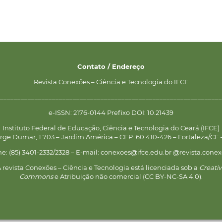
Contato / Endereço
Revista Conexões – Ciência e Tecnologia do IFCE
________________________________________________________________
e-ISSN: 2176-0144 Prefixo DOI: 10.21439
Instituto Federal de Educação, Ciência e Tecnologia do Ceará (IFCE)
rge Dumar, 1.703 – Jardim América – CEP: 60.410-426 – Fortaleza/CE –
ne: (85) 3401-2332/2328 – E-mail: conexoes@ifce.edu.br @revista.conex
 revista Conexões – Ciência e Tecnologia está licenciada sob a
Creati
Commons
e Atribuição não comercial (CC BY-NC-SA 4.0).