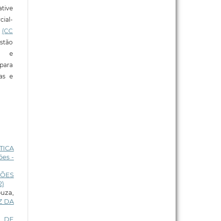
tive
ial-
l
(CC
stão
e e
para
ras e
TICA
es -
XÕES
2)
uza,
Z DA
A DE