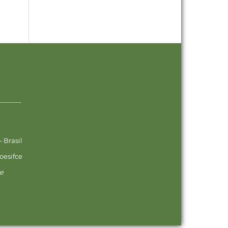
______
 Brasil
oesifce
ve