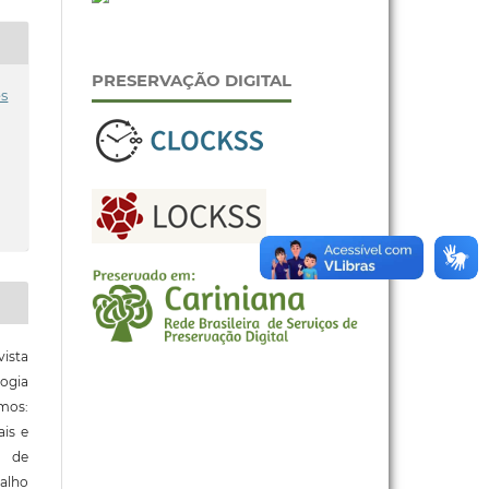
PRESERVAÇÃO DIGITAL
es
ista
ogia
mos:
ais e
o de
alho