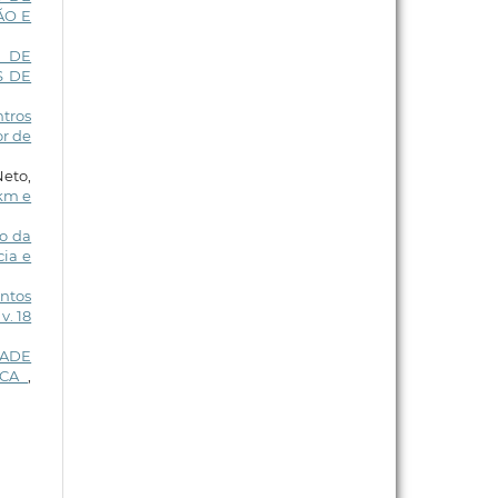
ÃO E
I DE
S DE
ntros
or de
Neto,
km e
o da
cia e
entos
v. 18
DADE
ICA
,