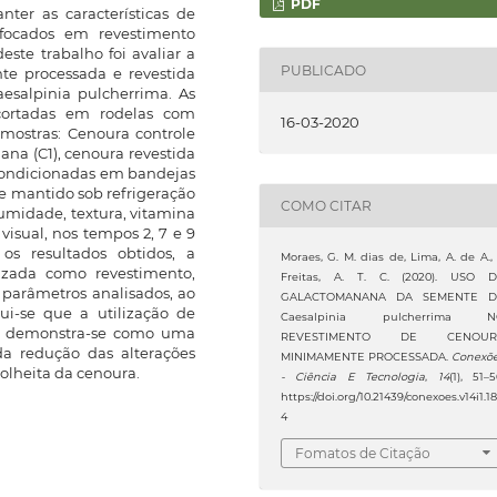
PDF
nter as características de
 focados em revestimento
este trabalho foi avaliar a
PUBLICADO
te processada e revestida
salpinia pulcherrima. As
 cortadas em rodelas com
16-03-2020
mostras: Cenoura controle
na (C1), cenoura revestida
condicionadas em bandejas
e mantido sob refrigeração
COMO CITAR
 umidade, textura, vitamina
 visual, nos tempos 2, 7 e 9
s resultados obtidos, a
Moraes, G. M. dias de, Lima, A. de A.,
izada como revestimento,
Freitas, A. T. C. (2020). USO 
parâmetros analisados, ao
GALACTOMANANA DA SEMENTE D
ui-se que a utilização de
Caesalpinia pulcherrima N
na demonstra-se como uma
REVESTIMENTO DE CENOUR
da redução das alterações
MINIMAMENTE PROCESSADA.
Conexõ
olheita da cenoura.
- Ciência E Tecnologia
,
14
(1), 51–5
https://doi.org/10.21439/conexoes.v14i1.18
4
Fomatos de Citação