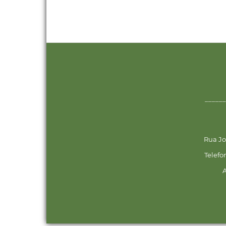
______
Rua Jo
Telefo
A