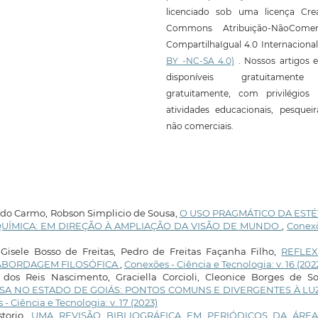
licenciado sob uma licença Crea
Commons Atribuição-NãoComerc
CompartilhaIgual 4.0 Internaciona
BY -NC-SA 4.0)
. Nossos artigos e
disponíveis gratuitament
gratuitamente, com privilégios 
atividades educacionais, pesquei
não comerciais.
 do Carmo, Robson Simplicio de Sousa,
O USO PRAGMÁTICO DA ESTÉ
UÍMICA: EM DIREÇÃO À AMPLIAÇÃO DA VISÃO DE MUNDO
,
Conexõ
 Gisele Bosso de Freitas, Pedro de Freitas Façanha Filho,
REFLE
A ABORDAGEM FILOSÓFICA
,
Conexões - Ciência e Tecnologia: v. 16 (202
os Reis Nascimento, Graciella Corcioli, Cleonice Borges de So
A NO ESTADO DE GOIÁS: PONTOS COMUNS E DIVERGENTES À LU
- Ciência e Tecnologia: v. 17 (2023)
torio,
UMA REVISÃO BIBLIOGRÁFICA EM PERIÓDICOS DA ÁRE