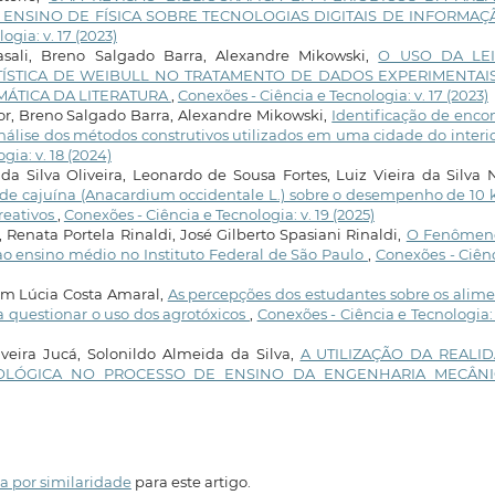
 ENSINO DE FÍSICA SOBRE TECNOLOGIAS DIGITAIS DE INFORMAÇ
gia: v. 17 (2023)
asali, Breno Salgado Barra, Alexandre Mikowski,
O USO DA LE
TÍSTICA DE WEIBULL NO TRATAMENTO DE DADOS EXPERIMENTAI
MÁTICA DA LITERATURA
,
Conexões - Ciência e Tecnologia: v. 17 (2023)
or, Breno Salgado Barra, Alexandre Mikowski,
Identificação de enco
álise dos métodos construtivos utilizados em uma cidade do interi
gia: v. 18 (2024)
 da Silva Oliveira, Leonardo de Sousa Fortes, Luiz Vieira da Silva 
de cajuína (Anacardium occidentale L.) sobre o desempenho de 10 
reativos
,
Conexões - Ciência e Tecnologia: v. 19 (2025)
enata Portela Rinaldi, José Gilberto Spasiani Rinaldi,
O Fenômen
ao ensino médio no Instituto Federal de São Paulo
,
Conexões - Ciên
mem Lúcia Costa Amaral,
As percepções dos estudantes sobre os alim
 questionar o uso dos agrotóxicos
,
Conexões - Ciência e Tecnologia: 
lveira Jucá, Solonildo Almeida da Silva,
A UTILIZAÇÃO DA REALI
LÓGICA NO PROCESSO DE ENSINO DA ENGENHARIA MECÂN
a por similaridade
para este artigo.