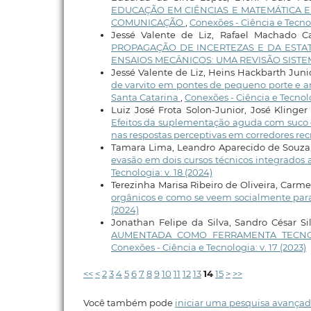
EDUCAÇÃO EM CIÊNCIAS E MATEMÁTICA E
COMUNICAÇÃO
,
Conexões - Ciência e Tecnolo
Jessé Valente de Liz, Rafael Machado C
PROPAGAÇÃO DE INCERTEZAS E DA ESTA
ENSAIOS MECÂNICOS: UMA REVISÃO SISTE
Jessé Valente de Liz, Heins Hackbarth Juni
de varvito em pontes de pequeno porte e an
Santa Catarina
,
Conexões - Ciência e Tecnolo
Luiz José Frota Solon-Junior, José Klinger
Efeitos da suplementação aguda com suco 
nas respostas perceptivas em corredores rec
Tamara Lima, Leandro Aparecido de Souza, R
evasão em dois cursos técnicos integrados 
Tecnologia: v. 18 (2024)
Terezinha Marisa Ribeiro de Oliveira, Car
orgânicos e como se veem socialmente para
(2024)
Jonathan Felipe da Silva, Sandro César Si
AUMENTADA COMO FERRAMENTA TECNO
Conexões - Ciência e Tecnologia: v. 17 (2023)
<<
<
2
3
4
5
6
7
8
9
10
11
12
13
14
15
>
>>
Você também pode
iniciar uma pesquisa avançad