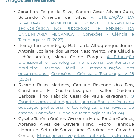
Artigos Semelhantes
Jonathan Felipe da Silva, Sandro César Silveira Jucá,
Solonildo Almeida da Silva,
A UTILIZAÇÃO DA
REALIDADE AUMENTADA COMO FERRAMENTA
TECNOLÓGICA NO PROCESSO DE ENSINO DA
ENGENHARIA MECÂNICA
,
Conexões - Ciência e
Tecnologia: v. 17 (2023)
Roinuj Tamborindeguy Batista de Albuquerque Junior,
Antonia Jozilane dos Santos Nascimento, Ana Cláudia
Uchôa Araújo, Maria Celine Borges,
A Educação
profissional e tecnológica no sistema penitenciário
brasileiro: terreno fértil à ressocialização dos
encarcerados
,
Conexões - Ciência e Tecnologia: v. 18
(2024)
Ricardo Rojas Martines, Caroline Rezende dos Reis,
Christianne F. Coelho-Ravagnani, Valter Cordeiro
Barbosa Filho, Fabricio Cesar de Paula Ravagnani,
O
Esporte como estratégia de permanência e êxito na
educação profissional e tecnológica: uma revisão de
escopo
,
Conexões - Ciência e Tecnologia: v. 18 (2024)
Gyselle Tenório Guênes, Gymenna Maria Tenório Guênes,
Abrahão Alves de Oliveira Filho, Pedro Henrique
Henrique Sette-de-Souza, Ana Carolina de Carvalho
Correia,
Etnoespécies vegetais utilizadas pelo povo