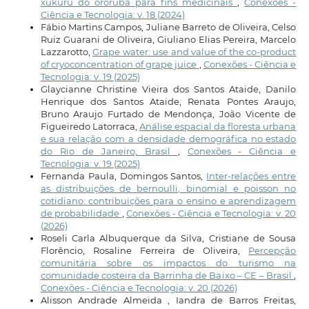
xukuru do ororubá para fins medicinais
,
Conexões -
Ciência e Tecnologia: v. 18 (2024)
Fábio Martins Campos, Juliane Barreto de Oliveira, Celso
Ruiz Guarani de Oliveira, Giuliano Elias Pereira, Marcelo
Lazzarotto,
Grape water: use and value of the co-product
of cryoconcentration of grape juice
,
Conexões - Ciência e
Tecnologia: v. 19 (2025)
Glaycianne Christine Vieira dos Santos Ataide, Danilo
Henrique dos Santos Ataide, Renata Pontes Araujo,
Bruno Araujo Furtado de Mendonça, João Vicente de
Figueiredo Latorraca,
Análise espacial da floresta urbana
e sua relação com a densidade demográfica no estado
do Rio de Janeiro, Brasil
,
Conexões - Ciência e
Tecnologia: v. 19 (2025)
Fernanda Paula, Domingos Santos,
Inter-relações entre
as distribuições de bernoulli, binomial e poisson no
cotidiano: contribuições para o ensino e aprendizagem
de probabilidade
,
Conexões - Ciência e Tecnologia: v. 20
(2026)
Roseli Carla Albuquerque da Silva, Cristiane de Sousa
Florêncio, Rosaline Ferreira de Oliveira,
Percepção
comunitária sobre os impactos do turismo na
comunidade costeira da Barrinha de Baixo – CE – Brasil
,
Conexões - Ciência e Tecnologia: v. 20 (2026)
Alisson Andrade Almeida , Iandra de Barros Freitas,