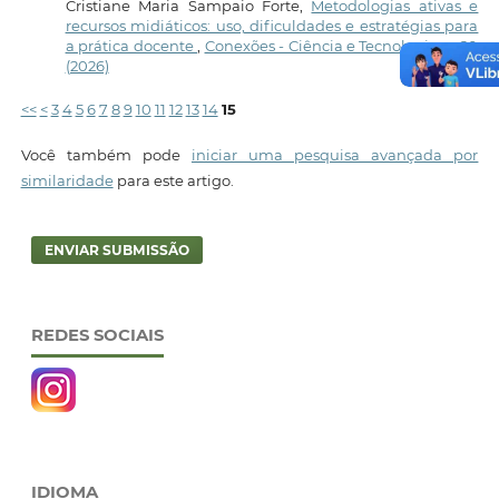
Cristiane Maria Sampaio Forte,
Metodologias ativas e
recursos midiáticos: uso, dificuldades e estratégias para
a prática docente
,
Conexões - Ciência e Tecnologia: v. 20
(2026)
<<
<
3
4
5
6
7
8
9
10
11
12
13
14
15
Você também pode
iniciar uma pesquisa avançada por
similaridade
para este artigo.
ENVIAR SUBMISSÃO
REDES SOCIAIS
IDIOMA