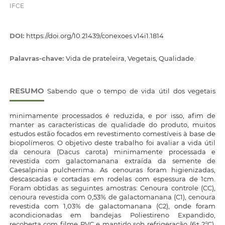
IFCE
DOI:
https://doi.org/10.21439/conexoes.v14i1.1814
Palavras-chave:
Vida de prateleira, Vegetais, Qualidade.
RESUMO
Sabendo que o tempo de vida útil dos vegetais
minimamente processados é reduzida, e por isso, afim de
manter as características de qualidade do produto, muitos
estudos estão focados em revestimento comestíveis à base de
biopolímeros. O objetivo deste trabalho foi avaliar a vida útil
da cenoura (Dacus carota) minimamente processada e
revestida com galactomanana extraída da semente de
Caesalpinia pulcherrima. As cenouras foram higienizadas,
descascadas e cortadas em rodelas com espessura de 1cm.
Foram obtidas as seguintes amostras: Cenoura controle (CC),
cenoura revestida com 0,53% de galactomanana (C1), cenoura
revestida com 1,03% de galactomanana (C2), onde foram
acondicionadas em bandejas Poliestireno Expandido,
recoberta com filme PVC e mantido sob refrigeração (6± 2°C).