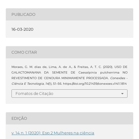
PUBLICADO
16-03-2020
COMO CITAR
Moraes, G. M. dias de, Lima, A. de A., & Freitas, A. T. C. (2020). USO DE
GALACTOMANANA DA SEMENTE DE Caesalpinia pulcherrima NO
REVESTIMENTO DE CENOURA MINIMAMENTE PROCESSADA.
Conexões -
Ciência E Tecnologia
,
14
(1), 51–56. https://doi.org/10.21439/conexoes.v14i1.1814
Fomatos de Citação
EDIÇÃO
v. 14 n. 1 (2020): Esp.2 Mulheres na ciência