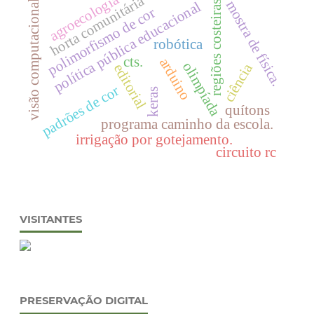
agroecologia
horta comunitária
mostra de física.
política pública educacional
visão computacional
regiões costeiras
polimorfismo de cor
robótica
cts.
arduino
olimpíada
ciência
editorial
padrões de cor
keras
quítons
programa caminho da escola.
irrigação por gotejamento.
circuito rc
VISITANTES
PRESERVAÇÃO DIGITAL