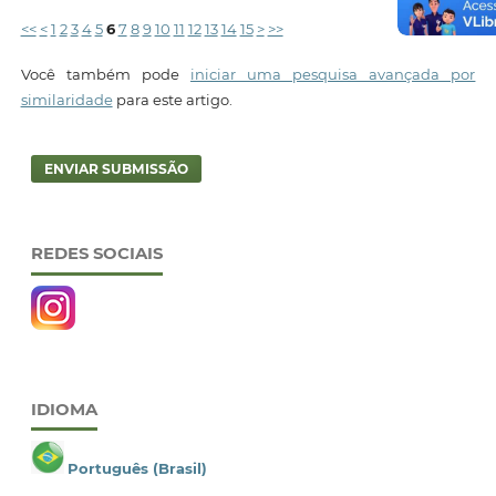
<<
<
1
2
3
4
5
6
7
8
9
10
11
12
13
14
15
>
>>
Você também pode
iniciar uma pesquisa avançada por
similaridade
para este artigo.
ENVIAR SUBMISSÃO
REDES SOCIAIS
IDIOMA
Português (Brasil)