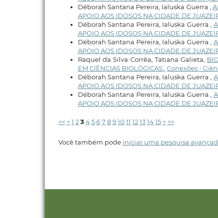
Déborah Santana Pereira, Ialuska Guerra ,
A
APOIO AOS IDOSOS NA CIDADE DE JUAZEI
Déborah Santana Pereira, Ialuska Guerra ,
A
APOIO AOS IDOSOS NA CIDADE DE JUAZE
Déborah Santana Pereira, Ialuska Guerra ,
A
APOIO AOS IDOSOS NA CIDADE DE JUAZEI
Raquel da Silva Corrêa, Tatiana Galieta,
BI
EM CIÊNCIAS BIOLÓGICAS
,
Conexões - Ciênci
Déborah Santana Pereira, Ialuska Guerra ,
A
APOIO AOS IDOSOS NA CIDADE DE JUAZEI
Déborah Santana Pereira, Ialuska Guerra ,
A
APOIO AOS IDOSOS NA CIDADE DE JUAZEI
<<
<
1
2
3
4
5
6
7
8
9
10
11
12
13
14
15
>
>>
Você também pode
iniciar uma pesquisa avançad