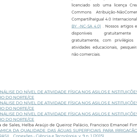
licenciado sob uma licença Crea
Commons Atribuição-NãoComerc
CompartilhaIgual 4.0 Internaciona
BY -NC-SA 4.0)
. Nossos artigos e
disponíveis gratuitament
gratuitamente, com privilégios 
atividades educacionais, pesquei
não comerciais.
NÁLISE DO NÍVEL DE ATIVIDADE FÍSICA NOS ASILOS E NSTITUIÇÕE
RO DO NORTE/CE
NÁLISE DO NÍVEL DE ATIVIDADE FÍSICA NOS ASILOS E NSTITUIÇÕE
RO DO NORTE/CE
NÁLISE DO NÍVEL DE ATIVIDADE FÍSICA NOS ASILOS E NSTITUIÇÕE
RO DO NORTE/CE
a de Sales, Helba Araújo de Queiroz Palácio, Francisco Emanoel Fi
ÂMICA DA QUALIDADE DAS ÁGUAS SUPERFICIAIS PARA IRRIGAÇÃ
RASIL
,
Conexões - Ciência e Tecnologia: v. 9 n. 1 (2015)