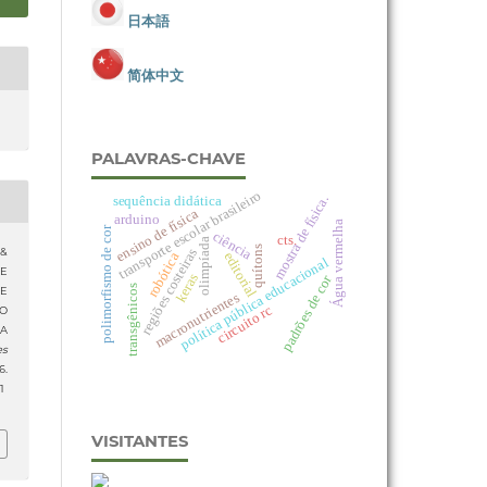
日本語
简体中文
PALAVRAS-CHAVE
transporte escolar brasileiro
mostra de física.
sequência didática
ensino de física
arduino
Água vermelha
polimorfismo de cor
ciência
cts.
olimpíada
quítons
regiões costeiras
 &
editorial
robótica
política pública educacional
DE
keras
padrões de cor
transgênicos
E
macronutrientes
circuito rc
O
A
es
6.
1
VISITANTES