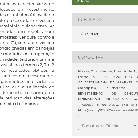
PDF
nter as características de
 focados em revestimento
este trabalho foi avaliar a
PUBLICADO
te processada e revestida
salpinia pulcherrima. As
 cortadas em rodelas com
16-03-2020
mostras: Cenoura controle
na (C1), cenoura revestida
condicionadas em bandejas
e mantido sob refrigeração
COMO CITAR
 umidade, textura, vitamina
 visual, nos tempos 2, 7 e 9
s resultados obtidos, a
Moraes, G. M. dias de, Lima, A. de A.,
izada como revestimento,
Freitas, A. T. C. (2020). USO 
parâmetros analisados, ao
GALACTOMANANA DA SEMENTE D
ui-se que a utilização de
Caesalpinia pulcherrima N
na demonstra-se como uma
REVESTIMENTO DE CENOUR
da redução das alterações
MINIMAMENTE PROCESSADA.
Conexõ
olheita da cenoura.
- Ciência E Tecnologia
,
14
(1), 51–5
https://doi.org/10.21439/conexoes.v14i1.18
4
Fomatos de Citação