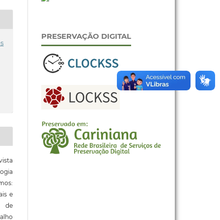
PRESERVAÇÃO DIGITAL
es
ista
ogia
mos:
ais e
o de
alho