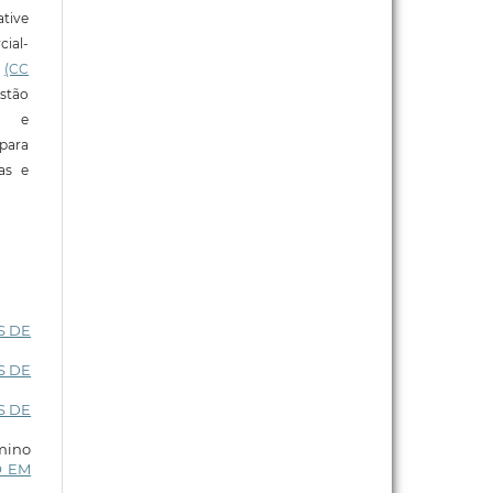
tive
ial-
l
(CC
stão
e e
para
ras e
S DE
S DE
S DE
rmino
O EM