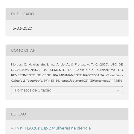
PUBLICADO
16-03-2020
COMO CITAR
Moraes, G. M. dias de, Lima, A. de A., & Freitas, A. T. C. (2020). USO DE
GALACTOMANANA DA SEMENTE DE Caesalpinia pulcherrima NO
REVESTIMENTO DE CENOURA MINIMAMENTE PROCESSADA.
Conexões -
Ciência E Tecnologia
,
14
(1), 51–56. https://doi.org/10.21439/conexoes.v14i1.1814
Fomatos de Citação
EDIÇÃO
v. 14 n. 1 (2020): Esp.2 Mulheres na ciência