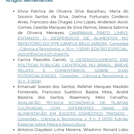
Artigos Semelhantes
Silvia Patrícia de Oliveira Silva Bacalhau, Maria do
Socorro Santos da Silva, Joelma Fortunato Cordeiro
Alves, Francisco das Chagas Lino Lopes, Anderson Acioli
Gomes, Gesilda Marques da Silva Ramos, Jessica Sabrina
de Oliveira Menezes,
CAMPANHA PRATO LIMPO:
EVITANDO O DESPERDÍCIO DE ALIMENTOS NO
REFEITÓRIO DO IFPE CAMPUS BELO JARDIM
,
Conexões
- Ciência e Tecnologia: v. 10 n. 1 (2016): EDIÇÃO ESPECIAL:
ASSISTÊNCIA ESTUDANTIL
Carina Pascotto Garroti,
O DESENVOLVIMENTO DAS
POLÍTICAS PÚBLICAS CIENTÍFICAS NO BRASIL: BREVE
RELATO E COMENTÁRIOS SOBRE SUAS
POTENCIALIDADES
,
Conexões - Ciência e Tecnologia: v.
10 n. 3 (2016)
Emanuel Soares dos Santos, Rafahel Marques Macêdo
Fontenele, Francisco Suetônio Bastos Mota, André
Bezerra dos Santos, Rosemeiry Melo Carvalho,
AVALIAÇÃO TÉCNICA ECONÔMICA DE TILÁPIAS
CULTIVADAS COM DIFERENTES TAXAS DE
ALIMENTAÇÃO EM ESGOTO DOMÉSTICO TRATADO
,
Conexões - Ciência e Tecnologia: v. 9 n. 3 (2015): Edição
Especial sobre Pesca e Aquicultura
Antonio Glaydson Lima Moreira, Wladimir Ronald Lobo