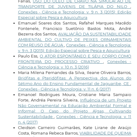
Farias,
USO DO ÓLEO DE CRAVO NA SIMULAÇÃO DE
TRANSPORTE DE JUVENIS DE TILÁPIA DO NILO
,
Conexões - Ciência e Tecnologia: v. 9 n. 3 (2015): Edição
Especial sobre Pesca e Aquicultura
Emanuel Soares dos Santos, Rafahel Marques Macêdo
Fontenele, Francisco Suetônio Bastos Mota, André
Bezerra dos Santos,
AVALIAÇÃO DA SUSTENTABILIDADE
AMBIENTAL DO CULTIVO DE PEIXES ORNAMENTAIS
COM REUSO DE ÁGUA
,
Conexões - Ciência e Tecnologia:
v. 9 n. 3 (2015): Edição Especial sobre Pesca e Aquicultura
Paulo Ess,
O ATOR ESPONTÂNEO E SEU CORPO COMO
FRONTEIRA DO PROCESSO CRIATIVO
,
Conexões -
Ciência e Tecnologia: v. 10 n. 3 (2016)
Maria Milena Fernandes da Silva, Ileane Oliveira Barros,
Briófitas e Pteridófitas: A Perspectiva dos Alunos do
Sétimo Ano do Ensino Fundamental de Jaguaribe, CE
,
Conexões - Ciência e Tecnologia: v. 11 n. 6 (2017)
Emanoel Rodrigues Moura, Cristiane Maria Sampaio
Forte, Andréa Pereira Silveira,
Influência de um Projeto
Não Governamental na Educação Ambiental Formal e
Informal: O Caso do Projeto Algas, Cultivando
Sustentabilidade
,
Conexões - Ciência e Tecnologia: v. 11
n. 4 (2017)
Cleidson Carneiro Guimarães, Kate Lirane de Araújo
Costa, Romana Rebeca Barros,
VIABILIDADE DE QUEIMA