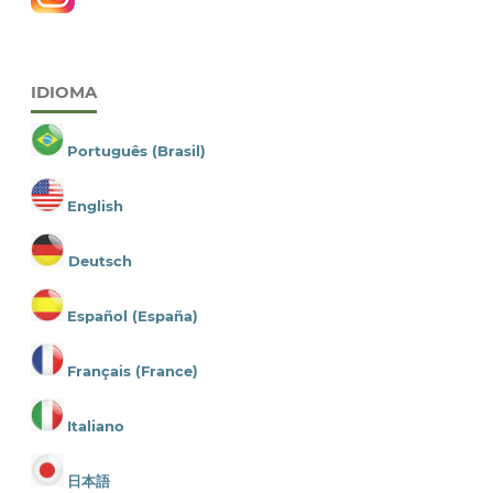
IDIOMA
Português (Brasil)
English
Deutsch
Español (España)
Français (France)
Italiano
日本語