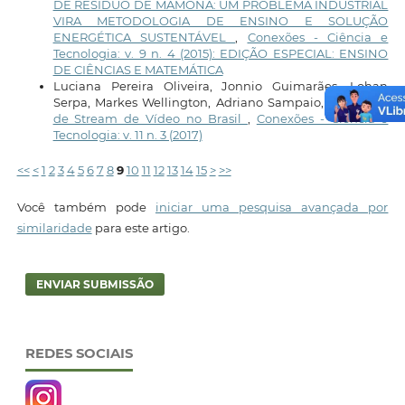
DE RESÍDUO DE MAMONA: UM PROBLEMA INDUSTRIAL
VIRA METODOLOGIA DE ENSINO E SOLUÇÃO
ENERGÉTICA SUSTENTÁVEL
,
Conexões - Ciência e
Tecnologia: v. 9 n. 4 (2015): EDIÇÃO ESPECIAL: ENSINO
DE CIÊNCIAS E MATEMÁTICA
Luciana Pereira Oliveira, Jonnio Guimarães, Lohan
Serpa, Markes Wellington, Adriano Sampaio,
Restrições
de Stream de Vídeo no Brasil
,
Conexões - Ciência e
Tecnologia: v. 11 n. 3 (2017)
<<
<
1
2
3
4
5
6
7
8
9
10
11
12
13
14
15
>
>>
Você também pode
iniciar uma pesquisa avançada por
similaridade
para este artigo.
ENVIAR SUBMISSÃO
REDES SOCIAIS