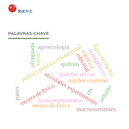
简体中文
PALAVRAS-CHAVE
Água vermelha
olimpíada
política pública educacional
agroecologia
transgênicos
robótica
editorial
keras
quítons
atividades experimentais
padrões de cor
regiões costeiras
mostra de física.
arduino
cts.
pancs
horta comunitária
ensino de física
macronutrientes