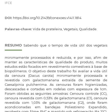
IFCE
DOI:
https://doi.org/10.21439/conexoes.v14i1.1814
Palavras-chave:
Vida de prateleira, Vegetais, Qualidade.
RESUMO
Sabendo que o tempo de vida útil dos vegetais
minimamente processados é reduzida, e por isso, afim de
manter as características de qualidade do produto, muitos
estudos estão focados em revestimento comestíveis à base de
biopolímeros. O objetivo deste trabalho foi avaliar a vida útil
da cenoura (Dacus carota) minimamente processada e
revestida com galactomanana extraída da semente de
Caesalpinia pulcherrima. As cenouras foram higienizadas,
descascadas e cortadas em rodelas com espessura de 1cm.
Foram obtidas as seguintes amostras: Cenoura controle (CC),
cenoura revestida com 0,53% de galactomanana (C1), cenoura
revestida com 1,03% de galactomanana (C2), onde foram
acondicionadas em bandejas Poliestireno Expandido,
recoberta com filme PVC e mantido sob refrigeração (6± 2°C).