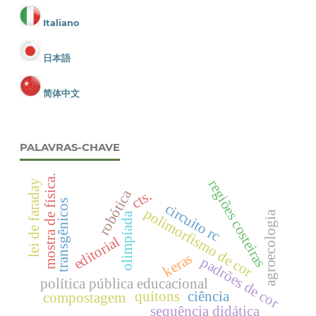
Italiano
日本語
简体中文
PALAVRAS-CHAVE
mostra de física.
regiões costeiras
lei de faraday
robótica
cts.
transgênicos
circuito rc
polimorfismo de cor
agroecologia
olimpíada
editorial
keras
padrões de cor
política pública educacional
quítons
ciência
compostagem
sequência didática