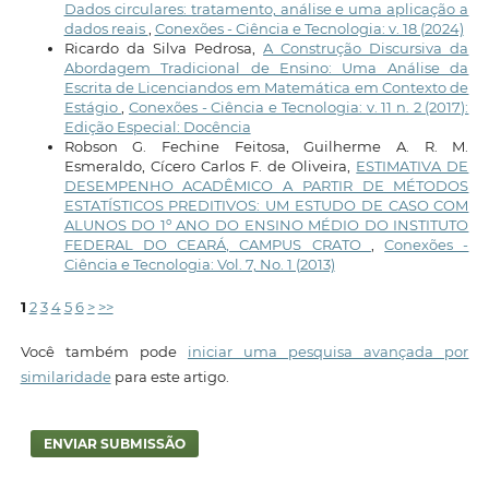
Dados circulares: tratamento, análise e uma aplicação a
dados reais
,
Conexões - Ciência e Tecnologia: v. 18 (2024)
Ricardo da Silva Pedrosa,
A Construção Discursiva da
Abordagem Tradicional de Ensino: Uma Análise da
Escrita de Licenciandos em Matemática em Contexto de
Estágio
,
Conexões - Ciência e Tecnologia: v. 11 n. 2 (2017):
Edição Especial: Docência
Robson G. Fechine Feitosa, Guilherme A. R. M.
Esmeraldo, Cícero Carlos F. de Oliveira,
ESTIMATIVA DE
DESEMPENHO ACADÊMICO A PARTIR DE MÉTODOS
ESTATÍSTICOS PREDITIVOS: UM ESTUDO DE CASO COM
ALUNOS DO 1º ANO DO ENSINO MÉDIO DO INSTITUTO
FEDERAL DO CEARÁ, CAMPUS CRATO
,
Conexões -
Ciência e Tecnologia: Vol. 7, No. 1 (2013)
1
2
3
4
5
6
>
>>
Você também pode
iniciar uma pesquisa avançada por
similaridade
para este artigo.
ENVIAR SUBMISSÃO