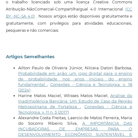
o trabalho licenciado sob uma licença Creative Commons
Atribuição-NãoComercial-CompartilhaIgual 4.0 Internacional
(CC
BY -NC-SA 4.0)
. Nossos artigos estão disponíveis gratuitamente e
gratuitamente, com privilégios para atividades educacionais,
pesqueiras e não comerciais.
Artigos Semelhantes
Ailton Paulo de Oliveira Júnior, Nilceia Datori Barbosa,
Probabilidade em ação: um jogo digital para o ensino
de probabilidade nos anos iniciais do ensino
fundamental
,
Conexões - Ciência e Tecnologia: v. 18
(2024)
Harine Matos Maciel, Wlisses Matos Maciel,
Análise da
Inadimplência Bancária: Um Estudo de Caso da Região
Metropolitana de Fortaleza
,
Conexões - Ciência e
Tecnologia: v. 11 n. 3 (2017)
Alexandre Costa Freitas, Laercio de Matos Ferreira, Maria
do Socorro Ribeiro Silva,
A IMPORTÂNCIA DAS
INCUBADORAS DE EMPRESAS PARA O
DESENVOLVIMENTO ECONÔMICO SUSTENTÁVEL E