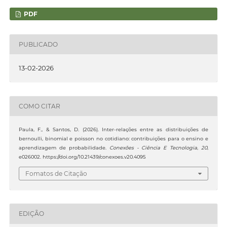
PDF
PUBLICADO
13-02-2026
COMO CITAR
Paula, F., & Santos, D. (2026). Inter-relações entre as distribuições de
bernoulli, binomial e poisson no cotidiano: contribuições para o ensino e
aprendizagem de probabilidade.
Conexões - Ciência E Tecnologia
,
20
,
e026002. https://doi.org/10.21439/conexoes.v20.4095
Fomatos de Citação
EDIÇÃO