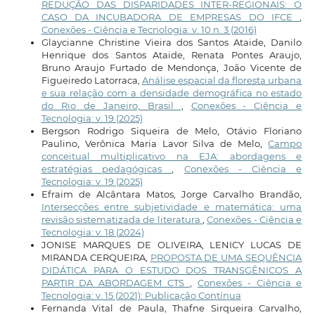
REDUÇÃO DAS DISPARIDADES INTER-REGIONAIS: O
CASO DA INCUBADORA DE EMPRESAS DO IFCE
,
Conexões - Ciência e Tecnologia: v. 10 n. 3 (2016)
Glaycianne Christine Vieira dos Santos Ataide, Danilo
Henrique dos Santos Ataide, Renata Pontes Araujo,
Bruno Araujo Furtado de Mendonça, João Vicente de
Figueiredo Latorraca,
Análise espacial da floresta urbana
e sua relação com a densidade demográfica no estado
do Rio de Janeiro, Brasil
,
Conexões - Ciência e
Tecnologia: v. 19 (2025)
Bergson Rodrigo Siqueira de Melo, Otávio Floriano
Paulino, Verônica Maria Lavor Silva de Melo,
Campo
conceitual multiplicativo na EJA: abordagens e
estratégias pedagógicas
,
Conexões - Ciência e
Tecnologia: v. 19 (2025)
Efraim de Alcântara Matos, Jorge Carvalho Brandão,
Intersecções entre subjetividade e matemática: uma
revisão sistematizada de literatura
,
Conexões - Ciência e
Tecnologia: v. 18 (2024)
JONISE MARQUES DE OLIVEIRA, LENICY LUCAS DE
MIRANDA CERQUEIRA,
PROPOSTA DE UMA SEQUÊNCIA
DIDÁTICA PARA O ESTUDO DOS TRANSGÊNICOS A
PARTIR DA ABORDAGEM CTS
,
Conexões - Ciência e
Tecnologia: v. 15 (2021): Publicação Contínua
Fernanda Vital de Paula, Thafne Sirqueira Carvalho,