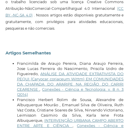
o trabalho licenciado sob uma licença Creative Commons
Atribuição-NãoComercial-CompartilhaIgual 4.0 Internacional
(CC
BY -NC-SA 4.0)
. Nossos artigos estão disponíveis gratuitamente e
gratuitamente, com privilégios para atividades educacionais,
pesqueiras e não comerciais.
Artigos Semelhantes
Francinilda de Araujo Pereira, Diana Araujo Ferreira,
Jose Lucas Ferreira do Nascimento, Priscila Izidro de
Figueiredo,
ANÁLISE DA ATIVIDADE EXTRATIVISTA DO
PEQUI (Caryocar coriaceum Wittm) EM COMUNIDADES
DA CHAPADA DO ARARIPE NA REGIÃO DO CARIRI
CEARENSE
,
Conexões - Ciência e Tecnologia: v. 8 n. 3
(2014)
Francisco Herbert Rolim de Sousa, Alexandre de
Albuquerque Mourão , Emanuel Silva de Oliveira, Ruth
Vaz Costa, Cristiane Soares de Silva, Nirvando Victoriano,
Leimisson Casimiro da Silva, Karla Iene Frota
Albuquerque,
INTERVENÇÃO URBANA: CAMPO ABERTO
ENTRE ARTE E CIÊNCIA
,
Conexões - Ciência e