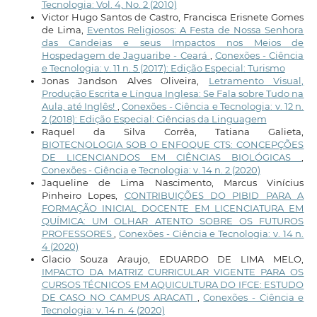
Tecnologia: Vol. 4, No. 2 (2010)
Victor Hugo Santos de Castro, Francisca Erisnete Gomes
de Lima,
Eventos Religiosos: A Festa de Nossa Senhora
das Candeias e seus Impactos nos Meios de
Hospedagem de Jaguaribe - Ceará
,
Conexões - Ciência
e Tecnologia: v. 11 n. 5 (2017): Edição Especial: Turismo
Jonas Jandson Alves Oliveira,
Letramento Visual,
Produção Escrita e Língua Inglesa: Se Fala sobre Tudo na
Aula, até Inglês!
,
Conexões - Ciência e Tecnologia: v. 12 n.
2 (2018): Edição Especial: Ciências da Linguagem
Raquel da Silva Corrêa, Tatiana Galieta,
BIOTECNOLOGIA SOB O ENFOQUE CTS: CONCEPÇÕES
DE LICENCIANDOS EM CIÊNCIAS BIOLÓGICAS
,
Conexões - Ciência e Tecnologia: v. 14 n. 2 (2020)
Jaqueline de Lima Nascimento, Marcus Vinícius
Pinheiro Lopes,
CONTRIBUIÇÕES DO PIBID PARA A
FORMAÇÃO INICIAL DOCENTE EM LICENCIATURA EM
QUÍMICA: UM OLHAR ATENTO SOBRE OS FUTUROS
PROFESSORES
,
Conexões - Ciência e Tecnologia: v. 14 n.
4 (2020)
Glacio Souza Araujo, EDUARDO DE LIMA MELO,
IMPACTO DA MATRIZ CURRICULAR VIGENTE PARA OS
CURSOS TÉCNICOS EM AQUICULTURA DO IFCE: ESTUDO
DE CASO NO CAMPUS ARACATI
,
Conexões - Ciência e
Tecnologia: v. 14 n. 4 (2020)