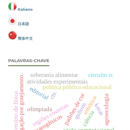
Italiano
日本語
简体中文
PALAVRAS-CHAVE
soberania alimentar
circuito rc
irrigação por gotejamento.
atividades experimentais
política pública educacional
editorial
cts.
ensino de física
padrões de cor
agroecologia
robótica
quítons
regiões costeiras
keras
olimpíada
ciência
transgênicos
visão computacional