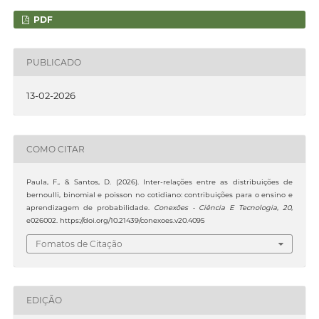
PDF
PUBLICADO
13-02-2026
COMO CITAR
Paula, F., & Santos, D. (2026). Inter-relações entre as distribuições de
bernoulli, binomial e poisson no cotidiano: contribuições para o ensino e
aprendizagem de probabilidade.
Conexões - Ciência E Tecnologia
,
20
,
e026002. https://doi.org/10.21439/conexoes.v20.4095
Fomatos de Citação
EDIÇÃO