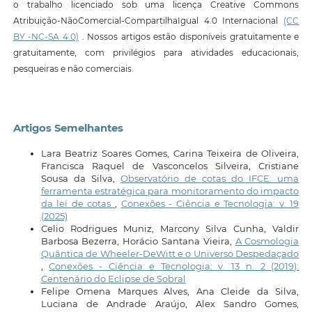
o trabalho licenciado sob uma licença Creative Commons
Atribuição-NãoComercial-CompartilhaIgual 4.0 Internacional
(CC
BY -NC-SA 4.0)
. Nossos artigos estão disponíveis gratuitamente e
gratuitamente, com privilégios para atividades educacionais,
pesqueiras e não comerciais.
Artigos Semelhantes
Lara Beatriz Soares Gomes, Carina Teixeira de Oliveira,
Francisca Raquel de Vasconcelos Silveira, Cristiane
Sousa da Silva,
Observatório de cotas do IFCE: uma
ferramenta estratégica para monitoramento do impacto
da lei de cotas
,
Conexões - Ciência e Tecnologia: v. 19
(2025)
Celio Rodrigues Muniz, Marcony Silva Cunha, Valdir
Barbosa Bezerra, Horácio Santana Vieira,
A Cosmologia
Quântica de Wheeler-DeWitt e o Universo Despedaçado
,
Conexões - Ciência e Tecnologia: v. 13 n. 2 (2019):
Centenário do Eclipse de Sobral
Felipe Omena Marques Alves, Ana Cleide da Silva,
Luciana de Andrade Araújo, Alex Sandro Gomes,