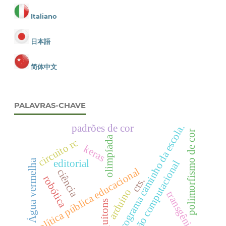
Italiano
日本語
简体中文
PALAVRAS-CHAVE
programa caminho da escola.
padrões de cor
polimorfismo de cor
olimpíada
circuito rc
keras
editorial
Água vermelha
visão computacional
política pública educacional
ciência
robótica
cts.
arduino
transgênicos
quítons