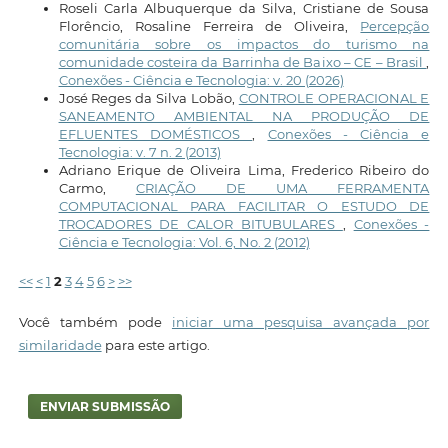
Roseli Carla Albuquerque da Silva, Cristiane de Sousa
Florêncio, Rosaline Ferreira de Oliveira,
Percepção
comunitária sobre os impactos do turismo na
comunidade costeira da Barrinha de Baixo – CE – Brasil
,
Conexões - Ciência e Tecnologia: v. 20 (2026)
José Reges da Silva Lobão,
CONTROLE OPERACIONAL E
SANEAMENTO AMBIENTAL NA PRODUÇÃO DE
EFLUENTES DOMÉSTICOS
,
Conexões - Ciência e
Tecnologia: v. 7 n. 2 (2013)
Adriano Erique de Oliveira Lima, Frederico Ribeiro do
Carmo,
CRIAÇÃO DE UMA FERRAMENTA
COMPUTACIONAL PARA FACILITAR O ESTUDO DE
TROCADORES DE CALOR BITUBULARES
,
Conexões -
Ciência e Tecnologia: Vol. 6, No. 2 (2012)
<<
<
1
2
3
4
5
6
>
>>
Você também pode
iniciar uma pesquisa avançada por
similaridade
para este artigo.
ENVIAR SUBMISSÃO