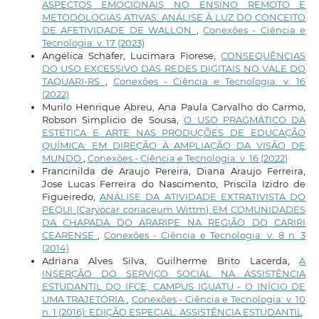
ASPECTOS EMOCIONAIS NO ENSINO REMOTO E
METODOLOGIAS ATIVAS: ANÁLISE À LUZ DO CONCEITO
DE AFETIVIDADE DE WALLON
,
Conexões - Ciência e
Tecnologia: v. 17 (2023)
Angélica Schäfer, Lucimara Fiorese,
CONSEQUÊNCIAS
DO USO EXCESSIVO DAS REDES DIGITAIS NO VALE DO
TAQUARI-RS
,
Conexões - Ciência e Tecnologia: v. 16
(2022)
Murilo Henrique Abreu, Ana Paula Carvalho do Carmo,
Robson Simplicio de Sousa,
O USO PRAGMÁTICO DA
ESTÉTICA E ARTE NAS PRODUÇÕES DE EDUCAÇÃO
QUÍMICA: EM DIREÇÃO À AMPLIAÇÃO DA VISÃO DE
MUNDO
,
Conexões - Ciência e Tecnologia: v. 16 (2022)
Francinilda de Araujo Pereira, Diana Araujo Ferreira,
Jose Lucas Ferreira do Nascimento, Priscila Izidro de
Figueiredo,
ANÁLISE DA ATIVIDADE EXTRATIVISTA DO
PEQUI (Caryocar coriaceum Wittm) EM COMUNIDADES
DA CHAPADA DO ARARIPE NA REGIÃO DO CARIRI
CEARENSE
,
Conexões - Ciência e Tecnologia: v. 8 n. 3
(2014)
Adriana Alves Silva, Guilherme Brito Lacerda,
A
INSERÇÃO DO SERVIÇO SOCIAL NA ASSISTÊNCIA
ESTUDANTIL DO IFCE, CAMPUS IGUATU - O INÍCIO DE
UMA TRAJETÓRIA
,
Conexões - Ciência e Tecnologia: v. 10
n. 1 (2016): EDIÇÃO ESPECIAL: ASSISTÊNCIA ESTUDANTIL