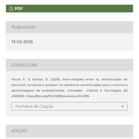
PDF
PUBLICADO
13-02-2026
COMO CITAR
Paula, F., & Santos, D. (2026). Inter-relações entre as distribuições de
bernoulli, binomial e poisson no cotidiano: contribuições para o ensino e
aprendizagem de probabilidade.
Conexões - Ciência E Tecnologia
,
20
,
e026002. https://doi.org/10.21439/conexoes.v20.4095
Fomatos de Citação
EDIÇÃO