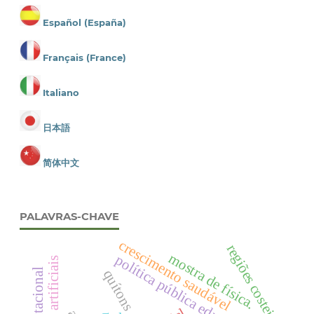
Español (España)
Français (France)
Italiano
日本語
简体中文
PALAVRAS-CHAVE
crescimento saudável
regiões costeiras
mostra de física.
política pública educacional
quítons