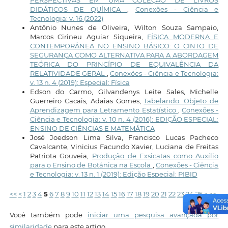
PERSPECTIVAS EM UMA COLEÇÃO DE LIVROS
DIDÁTICOS DE QUÍMICA
,
Conexões - Ciência e
Tecnologia: v. 16 (2022)
Antônio Nunes de Oliveira, Wilton Souza Sampaio,
Marcos Cirineu Aguiar Siqueira,
FÍSICA MODERNA E
CONTEMPORÂNEA NO ENSINO BÁSICO: O CINTO DE
SEGURANÇA COMO ALTERNATIVA PARA A ABORDAGEM
TEÓRICA DO PRINCÍPIO DE EQUIVALÊNCIA DA
RELATIVIDADE GERAL
,
Conexões - Ciência e Tecnologia:
v. 13 n. 4 (2019): Especial: Física
Edson do Carmo, Gilvandenys Leite Sales, Michelle
Guerreiro Cacais, Adaias Gomes,
Tabelando: Objeto de
Aprendizagem para Letramento Estatístico
,
Conexões -
Ciência e Tecnologia: v. 10 n. 4 (2016): EDIÇÃO ESPECIAL:
ENSINO DE CIÊNCIAS E MATEMÁTICA
José Joedson Lima Silva, Francisco Lucas Pacheco
Cavalcante, Vinicius Facundo Xavier, Luciana de Freitas
Patriota Gouveia,
Produção de Exsicatas como Auxílio
para o Ensino de Botânica na Escola
,
Conexões - Ciência
e Tecnologia: v. 13 n. 1 (2019): Edição Especial: PIBID
<<
<
1
2
3
4
5
6
7
8
9
10
11
12
13
14
15
16
17
18
19
20
21
22
23
24
25
>
>>
Você também pode
iniciar uma pesquisa avançada por
similaridade
para este artigo.