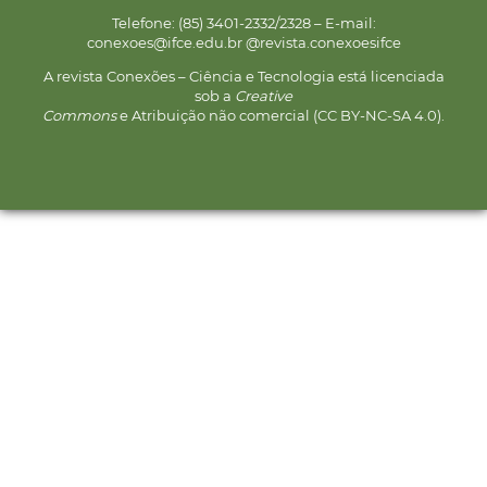
Telefone: (85) 3401-2332/2328 – E-mail:
conexoes@ifce.edu.br @revista.conexoesifce
A revista Conexões – Ciência e Tecnologia está licenciada
sob a
Creative
Commons
e Atribuição não comercial (CC BY-NC-SA 4.0).