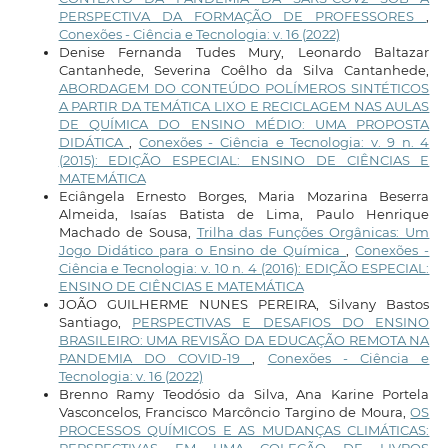
PERSPECTIVA DA FORMAÇÃO DE PROFESSORES
,
Conexões - Ciência e Tecnologia: v. 16 (2022)
Denise Fernanda Tudes Mury, Leonardo Baltazar
Cantanhede, Severina Coêlho da Silva Cantanhede,
ABORDAGEM DO CONTEÚDO POLÍMEROS SINTÉTICOS
A PARTIR DA TEMÁTICA LIXO E RECICLAGEM NAS AULAS
DE QUÍMICA DO ENSINO MÉDIO: UMA PROPOSTA
DIDÁTICA
,
Conexões - Ciência e Tecnologia: v. 9 n. 4
(2015): EDIÇÃO ESPECIAL: ENSINO DE CIÊNCIAS E
MATEMÁTICA
Eciângela Ernesto Borges, Maria Mozarina Beserra
Almeida, Isaías Batista de Lima, Paulo Henrique
Machado de Sousa,
Trilha das Funções Orgânicas: Um
Jogo Didático para o Ensino de Química
,
Conexões -
Ciência e Tecnologia: v. 10 n. 4 (2016): EDIÇÃO ESPECIAL:
ENSINO DE CIÊNCIAS E MATEMÁTICA
JOÃO GUILHERME NUNES PEREIRA, Silvany Bastos
Santiago,
PERSPECTIVAS E DESAFIOS DO ENSINO
BRASILEIRO: UMA REVISÃO DA EDUCAÇÃO REMOTA NA
PANDEMIA DO COVID-19
,
Conexões - Ciência e
Tecnologia: v. 16 (2022)
Brenno Ramy Teodósio da Silva, Ana Karine Portela
Vasconcelos, Francisco Marcôncio Targino de Moura,
OS
PROCESSOS QUÍMICOS E AS MUDANÇAS CLIMÁTICAS: