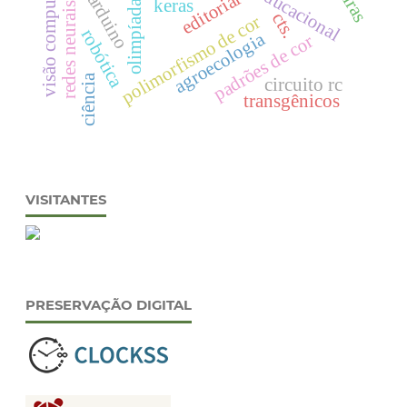
redes neurais artificiais
visão computacional
editorial
arduino
keras
olimpíada
cts.
polimorfismo de cor
robótica
agroecologia
padrões de cor
ciência
circuito rc
transgênicos
VISITANTES
PRESERVAÇÃO DIGITAL