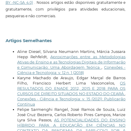
BY -NC-SA 4.0)
. Nossos artigos estão disponíveis gratuitamente e
gratuitamente, com privilégios para atividades educacionais,
pesqueiras e não comerciais.
Artigos Semelhantes
Aline Diesel, Silvana Neumann Martins, Márcia Jussara
Hepp Rehfeldt,
Aproximações entre as Metodologias
Ativas de Ensino e as Tecnologias Digitais de Informação
e Comunicação: Uma Abordagem Teórica
,
Conexões -
Ciência e Tecnologia: v. 12 n. 1 (2018)
Karyne Machado de Araujo, Edgar Marçal de Barros
Filho, Francisco Herbert Lima Vasconcelos,
OS
RESULTADOS DO ENADE 2012, 2015 E 2018 PARA OS
CURSOS DE DIREITO SITUADOS NO ESTADO DO CEARÁ
,
Conexões - Ciência e Tecnologia: v. 15 (2021): Publicação
Contínua
Felipe Sarmenghi Rangel, José Ramos de Souza, Luiz
José Cruz Bezerra, Carlos Roberto Pires Campos, Marize
Lyra Silva Passos,
AS POTENCIALIDADES DO ENSINO
HÍBRIDO PARA A EDUCAÇÃO EM CIÊNCIAS NO
CONTEXTO DA PANDEMIA DA SARS-COV2 SOB A