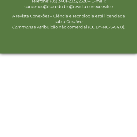
Telefone: (85) 3401-2332/2328 – E-mail:
conexoes@ifce.edu.br @revista.conexoesifce
A revista Conexões – Ciência e Tecnologia está licenciada
sob a
Creative
Commons
e Atribuição não comercial (CC BY-NC-SA 4.0).