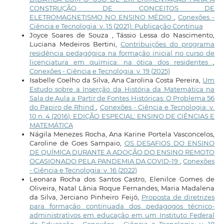
CONSTRUÇÃO DE CONCEITOS DE
ELETROMAGNETISMO NO ENSINO MÉDIO
,
Conexões -
Ciência e Tecnologia: v. 15 (2021): Publicação Contínua
Joyce Soares de Souza , Tássio Lessa do Nascimento,
Luciana Medeiros Bertini,
Contribuições do programa
residência pedagógica na formação inicial no curso de
licenciatura em química: na ótica dos residentes
,
Conexões - Ciência e Tecnologia: v. 19 (2025)
Isabelle Coelho da Silva, Ana Carolina Costa Pereira,
Um
Estudo sobre a Inserção da História da Matemática na
Sala de Aula a Partir de Fontes Históricas: O Problema 56
do Papiro de Rhind
,
Conexões - Ciência e Tecnologia: v.
10 n. 4 (2016): EDIÇÃO ESPECIAL: ENSINO DE CIÊNCIAS E
MATEMÁTICA
Nágila Menezes Rocha, Ana Karine Portela Vasconcelos,
Caroline de Goes Sampaio,
OS DESAFIOS DO ENSINO
DE QUÍMICA DURANTE A ADOÇÃO DO ENSINO REMOTO
OCASIONADO PELA PANDEMIA DA COVID-19
,
Conexões
- Ciência e Tecnologia: v. 16 (2022)
Leonara Rocha dos Santos Castro, Elenilce Gomes de
Oliveira, Natal Lânia Roque Fernandes, Maria Madalena
da Silva, Jerciano Pinheiro Feijó,
Proposta de diretrizes
para formação continuada dos pedagogos técnico-
administrativos em educação em um Instituto Federal