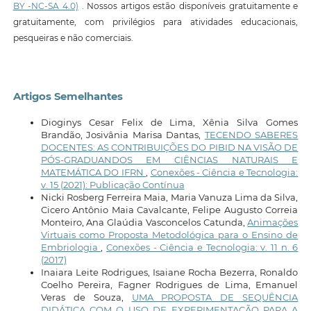
BY -NC-SA 4.0)
. Nossos artigos estão disponíveis gratuitamente e
gratuitamente, com privilégios para atividades educacionais,
pesqueiras e não comerciais.
Artigos Semelhantes
Dioginys Cesar Felix de Lima, Xênia Silva Gomes
Brandão, Josivânia Marisa Dantas,
TECENDO SABERES
DOCENTES: AS CONTRIBUIÇÕES DO PIBID NA VISÃO DE
PÓS-GRADUANDOS EM CIÊNCIAS NATURAIS E
MATEMÁTICA DO IFRN
,
Conexões - Ciência e Tecnologia:
v. 15 (2021): Publicação Contínua
Nicki Rosberg Ferreira Maia, Maria Vanuza Lima da Silva,
Cicero Antônio Maia Cavalcante, Felipe Augusto Correia
Monteiro, Ana Glaúdia Vasconcelos Catunda,
Animações
Virtuais como Proposta Metodológica para o Ensino de
Embriologia
,
Conexões - Ciência e Tecnologia: v. 11 n. 6
(2017)
Inaiara Leite Rodrigues, Isaiane Rocha Bezerra, Ronaldo
Coelho Pereira, Fagner Rodrigues de Lima, Emanuel
Veras de Souza,
UMA PROPOSTA DE SEQUÊNCIA
DIDÁTICA COM O USO DE EXPERIMENTAÇÃO PARA A