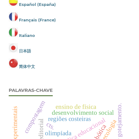
Español (España)
Français (France)
Italiano
日本語
简体中文
PALAVRAS-CHAVE
compostagem
irrigação por gotejamento.
ensino de física
atividades experimentais
desenvolvimento social
regiões costeiras
política pública educacional
agroecologia
editorial
cts.
robótica
olimpíada