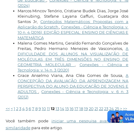
de Educação
,
Conexões - Ciência e Tecnologia: v. 18
(2024)
Marcos Mincov Tenório, Cristiane Budek Dias, Jorge José
Kleinubing, Stefane Layana Gaffuri, Guataçara dos
Santos Jr,
Conteúdos Matemáticos: Propostas com a
Aplicação do Scratch
,
Conexões - Ciência e Tecnologia: v.
10 n. 4 (2016): EDIÇÃO ESPECIAL: ENSINO DE CIÊNCIAS E
MATEMÁTICA
Malena Gomes Martins, Geraldo Fernando Gonçalves de
Freitas, Pedro Hermano Menezes de Vasconcelos,
A
DIFICULDADE DOS ALUNOS NA VISUALIZAÇÃO DE
MOLÉCULAS EM TRÊS DIMENSÕES NO ENSINO DE
GEOMETRIA MOLECULAR
,
Conexões - Ciência e
Tecnologia: v. 14 n. 3 (2020)
Grace Anselmo Viana, Ana Cléa Gomes de Sousa,
A
CONCEPÇÃO DA AVALIAÇÃO DA APRENDIZAGEM NA
PERSPECTIVA DO ALUNO DA EDUCAÇÃO DE JOVENS E
ADULTOS
,
Conexões - Ciência e Tecnologia: v. 6 n. 3
(2012)
<<
<
1
2
3
4
5
6
7
8
9
10
11
12
13
14
15
16
17
18
19
20
21
22
23
24
25
>
>>
Você também pode
iniciar uma pesquisa avançada por
similaridade
para este artigo.