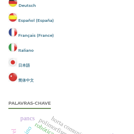
Deutsch
Español (España)
Français (France)
Italiano
日本語
简体中文
PALAVRAS-CHAVE
pancs
horta comunitária
polimorfismo de cor
robótica