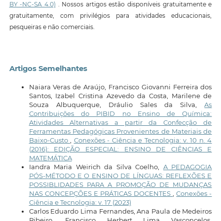
BY -NC-SA 4.0)
. Nossos artigos estão disponíveis gratuitamente e
gratuitamente, com privilégios para atividades educacionais,
pesqueiras e não comerciais.
Artigos Semelhantes
Naiara Veras de Araújo, Francisco Giovanni Ferreira dos
Santos, Izabel Cristina Azevedo da Costa, Marilene de
Souza Albuquerque, Dráulio Sales da Silva,
As
Contribuições do PIBID no Ensino de Química:
Atividades Alternativas a partir da Confecção de
Ferramentas Pedagógicas Provenientes de Materiais de
Baixo-Custo
,
Conexões - Ciência e Tecnologia: v. 10 n. 4
(2016): EDIÇÃO ESPECIAL: ENSINO DE CIÊNCIAS E
MATEMÁTICA
Iandra Maria Weirich da Silva Coelho,
A PEDAGOGIA
PÓS-MÉTODO E O ENSINO DE LÍNGUAS: REFLEXÕES E
POSSIBLIDADES PARA A PROMOÇÃO DE MUDANÇAS
NAS CONCEPÇÕES E PRÁTICAS DOCENTES
,
Conexões -
Ciência e Tecnologia: v. 17 (2023)
Carlos Eduardo Lima Fernandes, Ana Paula de Medeiros
Ribeiro, Francisco Herbert Lima Vasconcelos,