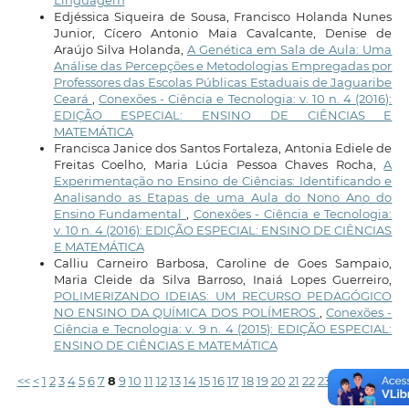
Linguagem
Edjéssica Siqueira de Sousa, Francisco Holanda Nunes
Junior, Cícero Antonio Maia Cavalcante, Denise de
Araújo Silva Holanda,
A Genética em Sala de Aula: Uma
Análise das Percepções e Metodologias Empregadas por
Professores das Escolas Públicas Estaduais de Jaguaribe
Ceará
,
Conexões - Ciência e Tecnologia: v. 10 n. 4 (2016):
EDIÇÃO ESPECIAL: ENSINO DE CIÊNCIAS E
MATEMÁTICA
Francisca Janice dos Santos Fortaleza, Antonia Ediele de
Freitas Coelho, Maria Lúcia Pessoa Chaves Rocha,
A
Experimentação no Ensino de Ciências: Identificando e
Analisando as Etapas de uma Aula do Nono Ano do
Ensino Fundamental
,
Conexões - Ciência e Tecnologia:
v. 10 n. 4 (2016): EDIÇÃO ESPECIAL: ENSINO DE CIÊNCIAS
E MATEMÁTICA
Calliu Carneiro Barbosa, Caroline de Goes Sampaio,
Maria Cleide da Silva Barroso, Inaiá Lopes Guerreiro,
POLIMERIZANDO IDEIAS: UM RECURSO PEDAGÓGICO
NO ENSINO DA QUÍMICA DOS POLÍMEROS
,
Conexões -
Ciência e Tecnologia: v. 9 n. 4 (2015): EDIÇÃO ESPECIAL:
ENSINO DE CIÊNCIAS E MATEMÁTICA
<<
<
1
2
3
4
5
6
7
8
9
10
11
12
13
14
15
16
17
18
19
20
21
22
23
24
25
>
>>