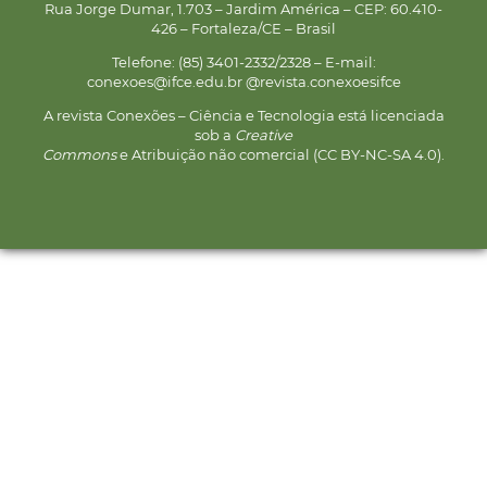
Rua Jorge Dumar, 1.703 – Jardim América – CEP: 60.410-
426 – Fortaleza/CE – Brasil
Telefone: (85) 3401-2332/2328 – E-mail:
conexoes@ifce.edu.br @revista.conexoesifce
A revista Conexões – Ciência e Tecnologia está licenciada
sob a
Creative
Commons
e Atribuição não comercial (CC BY-NC-SA 4.0).