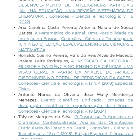
DESENVOLVIMENTO DE INTELIGÊNCIAS ARTIFICIAIS
(IA’s) NA EDUCAÇÃO: UMA REVISÃO SISTEMÁTICA DE
LITERATURA
,
Conexões - Ciência e Tecnologia: v. 16
(2022)
Ana Carolina Costa Pereira, Antonia Naiara de Sousa
Batista,
A Matemática do Kamal: Uma Possibilidade de
Inserção no Ensino
,
Conexões - Ciência e Tecnologia: v.
10 n. 4 (2016): EDIÇÃO ESPECIAL: ENSINO DE CIÊNCIAS E
MATEMÁTICA
Ronaldo Coelho Pereira, Haroldo Reis Alves de Macêdo,
Inaiara Leite Rodrigues,
A INSERÇÃO DA HISTÓRIA E
FILOSOFIA DA CIÊNCIA NO ENSINO DE CIÊNCIAS: UMA
VISÃO GERAL A PARTIR DA ANALISE DE ARTIGOS
DISPONÍVEIS NO PORTAL DE PERIÓDICOS DA CAPES
,
Conexões - Ciência e Tecnologia: v. 13 n. 4 (2019): Especial:
Física
Antônio Nunes de Oliveira, José Wally Mendonça
Menezes,
Evento científico unificado: jornadas de
divulgação científica e popularização da ciência
,
Conexões - Ciência e Tecnologia: v. 18 (2024)
Tályson Marques da Silva,
O Ensino na Perspectiva da
Gramática Contextualizada: Análise das Orientações
Curriculares do Estado do Ceará
,
Conexões - Ciência e
Tecnologia: v. 12 n. 2 (2018): Edição Especial: Ciências da