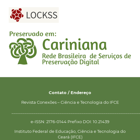
Contato / Endereço
Revista Conexões – Ciência e Tecnologia do IFCE
__________________________________________________________
e-ISSN: 2176-0144 Prefixo DOI: 10.21439
Instituto Federal de Educação, Ciência e Tecnologia do
Ceará (IFCE)