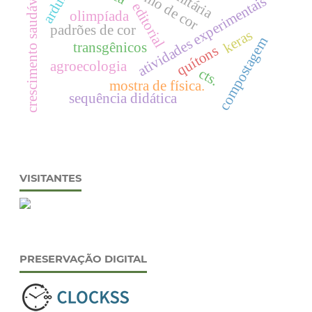
arduino
crescimento saudável
atividades experimentais
editorial
olimpíada
padrões de cor
keras
compostagem
transgênicos
quítons
agroecologia
cts.
mostra de física.
sequência didática
VISITANTES
PRESERVAÇÃO DIGITAL