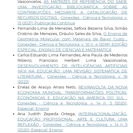
Vasconcelos,
AS MATRIZES DE REFERÊNCIA DO SAEB:
UMA INVESTIGAÇÃO BIBLIOGRÁFICA SOBRE AS
CONTRIBUIÇÕES MEDIANTE A CATALOGAÇÃO DE
RECURSOS DIGITAIS.
,
Conexões - Ciência e Tecnologia: v.
15 (2021): Publicação Contínua
Fernando Lima de Menezes, Séfora Bezerra Silva, Simão
Cristino de Menezes, Dráulio Sales da Silva,
O Ensino de
Geometria Molecular com Materiais de Baixo Custo
,
Conexões - Ciência e Tecnologia: v. 10 n. 4 (2016): EDIÇÃO
ESPECIAL: ENSINO DE CIÊNCIAS E MATEMÁTICA
Carlos Eduardo Lima Fernandes, Ana Paula de Medeiros
Ribeiro, Francisco Herbert Lima Vasconcelos,
DESENVOLVIMENTO DE INTELIGÊNCIAS ARTIFICIAIS
(IA’s) NA EDUCAÇÃO: UMA REVISÃO SISTEMÁTICA DE
LITERATURA
,
Conexões - Ciência e Tecnologia: v. 16
(2022)
Enéas de Araújo Arrais Neto,
REVIRAVOLTA DA NOVA
ECONOMIA MUNDIAL: TRANSFORMAÇÕES POLÍTICAS,
ECONÔMICAS E EDUCAÇÃO NA AMÉRICA DO SUL
,
Conexões - Ciência e Tecnologia: v. 14 n. 5 (2020):
Especial: Ensino
Ana Judith Zepeda Ortega,
INTERNACIONALIZAÇÃO,
EDUCAÇÃO PROFISSIONAL, ARTE E CULTURA: UMA
REFLEXÃO
,
Conexões - Ciência e Tecnologia: v. 14 n. 5
(2020): Especial: Ensino