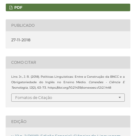
PDF
PUBLICADO
27-11-2018
COMO CITAR
Lins Jr., J. R. (2018). Políticas Linguísticas: Entre a Construção da BNCC e a
Obrigatoriedade do Inglês no Ensino Médio.
Conexões - Ciência E
Tecnologia
,
12
(2), 63–73. https://doi.org/10.21439/conexoes.v12i2.1448
Fomatos de Citação
EDIÇÃO
v. 12 n. 2 (2018): Edição Especial: Ciências da Linguagem