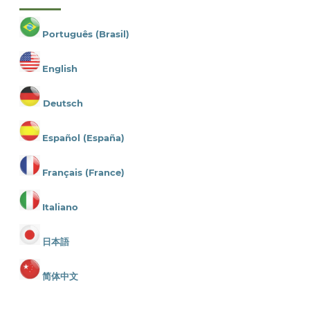
Português (Brasil)
English
Deutsch
Español (España)
Français (France)
Italiano
日本語
简体中文