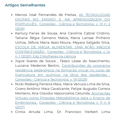
Artigos Semelhantes
Marcos José Fernandes de Freitas,
AS TECNOLOGIAS
DIGITAIS NO ENSINO E NA APRENDIZAGEM DO
PORTUGUÊS
,
Conexões - Ciência e Tecnologia: v. 10 n. 2
(2016)
Karlucy Farias de Sousa, Ana Caroline Cabral Cristino,
Tatiana Régia Carneiro Matos, Maria Larisse Pinheiro
Uchoa, Séfura Maria Assis Moura, Mayara Salgado Silva,
ESCOLA DE MAGIA ALIMENTAR: UMA AÇÃO MÁGICA
CONTRA EVASÃO
,
Conexões - Ciência e Tecnologia: v. 14
n. 1 (2020): Esp.2 Mulheres na ciência
Joyce Soares de Souza , Tássio Lessa do Nascimento,
Luciana Medeiros Bertini,
Contribuições do programa
residência pedagógica na formação inicial no curso de
licenciatura em química: na ótica dos residentes
,
Conexões - Ciência e Tecnologia: v. 19 (2025)
Nicki Rosberg Ferreira Maia, Maria Vanuza Lima da Silva,
Cicero Antônio Maia Cavalcante, Felipe Augusto Correia
Monteiro, Ana Glaúdia Vasconcelos Catunda,
Animações
Virtuais como Proposta Metodológica para o Ensino de
Embriologia
,
Conexões - Ciência e Tecnologia: v. 11 n. 6
(2017)
Cintia Arruda Lima, Dr. Francisco Herbert Lima