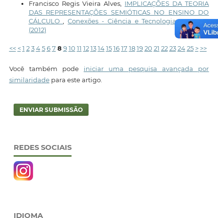
Francisco Regis Vieira Alves,
IMPLICAÇÕES DA TEORIA
DAS REPRESENTAÇÕES SEMIÓTICAS NO ENSINO DO
CÁLCULO
,
Conexões - Ciência e Tecnologia: v. 6 n. 3
(2012)
<<
<
1
2
3
4
5
6
7
8
9
10
11
12
13
14
15
16
17
18
19
20
21
22
23
24
25
>
>>
Você também pode
iniciar uma pesquisa avançada por
similaridade
para este artigo.
ENVIAR SUBMISSÃO
REDES SOCIAIS
IDIOMA