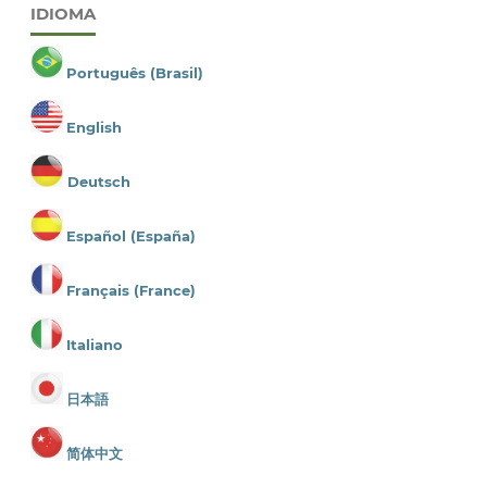
IDIOMA
Português (Brasil)
English
Deutsch
Español (España)
Français (France)
Italiano
日本語
简体中文