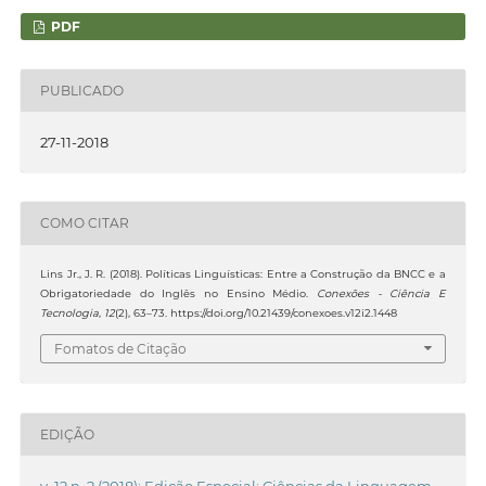
PDF
PUBLICADO
27-11-2018
COMO CITAR
Lins Jr., J. R. (2018). Políticas Linguísticas: Entre a Construção da BNCC e a
Obrigatoriedade do Inglês no Ensino Médio.
Conexões - Ciência E
Tecnologia
,
12
(2), 63–73. https://doi.org/10.21439/conexoes.v12i2.1448
Fomatos de Citação
EDIÇÃO
v. 12 n. 2 (2018): Edição Especial: Ciências da Linguagem