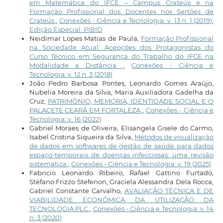
em Matemática do IFCE – Campus Crateús e na
Formação Profissional dos Docentes nos Sertões de
Crateús
,
Conexões - Ciência e Tecnologia: v. 13 n. 1 (2019):
Edição Especial: PIBID
Neidimar Lopes Matias de Paula,
Formação Profissional
na Sociedade Atual: Acepções dos Protagonistas do
Curso Técnico em Segurança do Trabalho do IFCE na
Modalidade a Distância
,
Conexões - Ciência e
Tecnologia: v. 12 n. 3 (2018)
João Pedro Barbosa Pontes, Leonardo Gomes Araújo,
Nubelia Moreira da Silva, Maria Auxiliadora Gadelha da
Cruz,
PATRIMÔNIO, MEMÓRIA, IDENTIDADE SOCIAL E O
PALACETE CEARÁ EM FORTALEZA
,
Conexões - Ciência e
Tecnologia: v. 16 (2022)
Gabriel Moraes de Oliveira, Elisangela Gisele do Carmo,
Isabel Cristina Siqueira da Silva,
Métodos de visualização
de dados em softwares de gestão de saúde para dados
espaço-temporais de doenças infecciosas: uma revisão
sistemática
,
Conexões - Ciência e Tecnologia: v. 19 (2025)
Fabricio Leonardo Ribeiro, Rafael Gattino Furtado,
Stéfano Frizzo Stefenon, Graciela Alessandra Dela Rocca,
Gabriel Constante Carvalho,
AVALIAÇÃO TÉCNICA E DE
VIABILIDADE ECONÔMICA DA UTILIZAÇÃO DA
TECNOLOGIA PLC
,
Conexões - Ciência e Tecnologia: v. 14
n. 3 (2020)