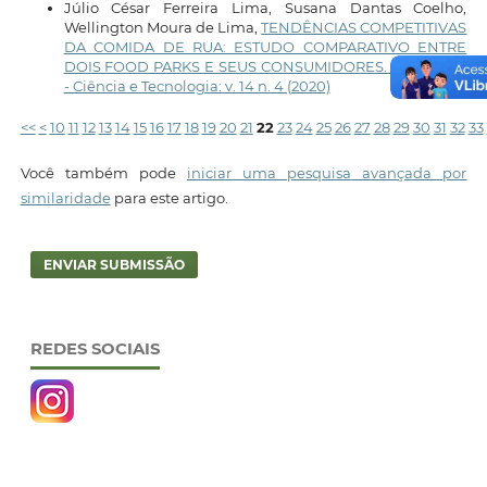
Júlio César Ferreira Lima, Susana Dantas Coelho,
Wellington Moura de Lima,
TENDÊNCIAS COMPETITIVAS
DA COMIDA DE RUA: ESTUDO COMPARATIVO ENTRE
DOIS FOOD PARKS E SEUS CONSUMIDORES.
,
Conexões
- Ciência e Tecnologia: v. 14 n. 4 (2020)
<<
<
10
11
12
13
14
15
16
17
18
19
20
21
22
23
24
25
26
27
28
29
30
31
32
33
Você também pode
iniciar uma pesquisa avançada por
similaridade
para este artigo.
ENVIAR SUBMISSÃO
REDES SOCIAIS