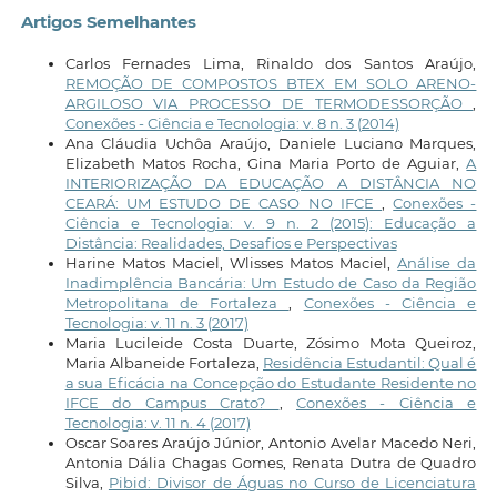
Artigos Semelhantes
Carlos Fernades Lima, Rinaldo dos Santos Araújo,
REMOÇÃO DE COMPOSTOS BTEX EM SOLO ARENO-
ARGILOSO VIA PROCESSO DE TERMODESSORÇÃO
,
Conexões - Ciência e Tecnologia: v. 8 n. 3 (2014)
Ana Cláudia Uchôa Araújo, Daniele Luciano Marques,
Elizabeth Matos Rocha, Gina Maria Porto de Aguiar,
A
INTERIORIZAÇÃO DA EDUCAÇÃO A DISTÂNCIA NO
CEARÁ: UM ESTUDO DE CASO NO IFCE
,
Conexões -
Ciência e Tecnologia: v. 9 n. 2 (2015): Educação a
Distância: Realidades, Desafios e Perspectivas
Harine Matos Maciel, Wlisses Matos Maciel,
Análise da
Inadimplência Bancária: Um Estudo de Caso da Região
Metropolitana de Fortaleza
,
Conexões - Ciência e
Tecnologia: v. 11 n. 3 (2017)
Maria Lucileide Costa Duarte, Zósimo Mota Queiroz,
Maria Albaneide Fortaleza,
Residência Estudantil: Qual é
a sua Eficácia na Concepção do Estudante Residente no
IFCE do Campus Crato?
,
Conexões - Ciência e
Tecnologia: v. 11 n. 4 (2017)
Oscar Soares Araújo Júnior, Antonio Avelar Macedo Neri,
Antonia Dália Chagas Gomes, Renata Dutra de Quadro
Silva,
Pibid: Divisor de Águas no Curso de Licenciatura