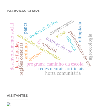
PALAVRAS-CHAVE
compostagem
mostra de física.
olimpíada
pancs
desenvolvimento social
keras
polimorfismo de cor
atividades experimentais
agroecologia
robótica
padrões de cor
cts.
editorial
lei de faraday
regiões costeiras
arduino
quítons
programa caminho da escola.
redes neurais artificiais
horta comunitária
VISITANTES