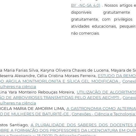
BY -NC-SA 4.0)
. Nossos artigos e
disponíveis gratuitament
gratuitamente, com privilégios 
atividades educacionais, pesquei
não comerciais.
 Maria Farias Silva, Karyna Oliveira Chaves de Lucena, Mayara de 
Beserra Alexandre, Célia Cristina Moraes Ferreira,
ESTUDO DA REM
DO ARGILA MONTMORILONITA E SÍLICA GEL MODIFICADA
,
Conexõ
 Mulheres na ciência
 Lina Yara Monteiro Rebouças Moreira,
UTILIZAÇÃO DE ALGORITMO
O DE ARBOVIROSES TRANSMITIDAS PELO AEDES AEGYPTI
,
Conexõ
 Mulheres na ciência
NGELA MARIA DE AMORIM LIMA,
A GASTRONOMIA COMO ALTERNA
 DE MULHERES DE BATURITÉ-CE
,
Conexões - Ciência e Tecnologia: 
stos Santiago,
A PLURALIDADE DOS SABERES DOS DOCENTES 
OBRE A FORMAÇÃO DOS PROFESSORES DA LICENCIATURA EM QUÍ
ia e Tecnologia: v. 15 (2021): Publicação Contínua