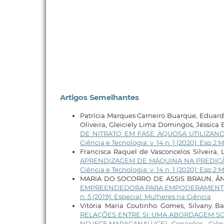
Artigos Semelhantes
Patrícia Marques Carneiro Buarque, Eduarda
Oliveira, Gleiciely Lima Domingos, Jéssica 
DE NITRATO EM FASE AQUOSA UTILIZAN
Ciência e Tecnologia: v. 14 n. 1 (2020): Esp.2
Francisca Raquel de Vasconcelos Silveira,
APRENDIZAGEM DE MÁQUINA NA PREDIÇÃ
Ciência e Tecnologia: v. 14 n. 1 (2020): Esp.2
MARIA DO SOCORRO DE ASSIS BRAUN, Â
EMPREENDEDORA PARA EMPODERAMENTO
n. 5 (2019): Especial: Mulheres na Ciência
Vitória Maria Coutinho Gomes, Silvany Ba
RELAÇÕES ENTRE SI: UMA ABORDAGEM S
NO IFCE MARACANAÚ (CE)
,
Conexões - Ciênc