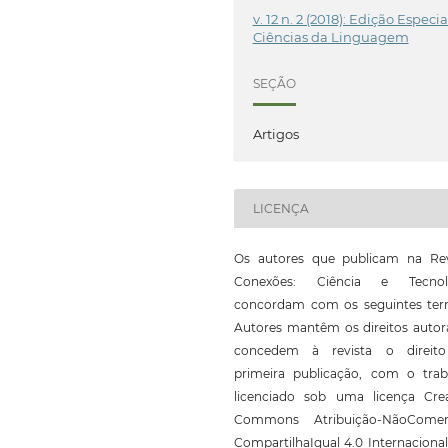
v. 12 n. 2 (2018): Edição Especia
Ciências da Linguagem
SEÇÃO
Artigos
LICENÇA
Os autores que publicam na Rev
Conexões: Ciência e Tecnol
concordam com os seguintes ter
Autores mantêm os direitos autor
concedem à revista o direit
primeira publicação, com o trab
licenciado sob uma licença Crea
Commons Atribuição-NãoComerc
CompartilhaIgual 4.0 Internaciona