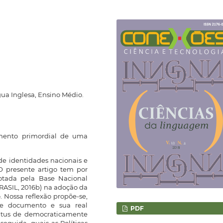
gua Inglesa, Ensino Médio.
emento primordial de uma
de identidades nacionais e
O presente artigo tem por
dotada pela Base Nacional
RASIL, 2016b) na adoção da
 Nossa reflexão propõe-se,
ste documento e sua real
PDF
tatus de democraticamente
eguida, quais as Políticas