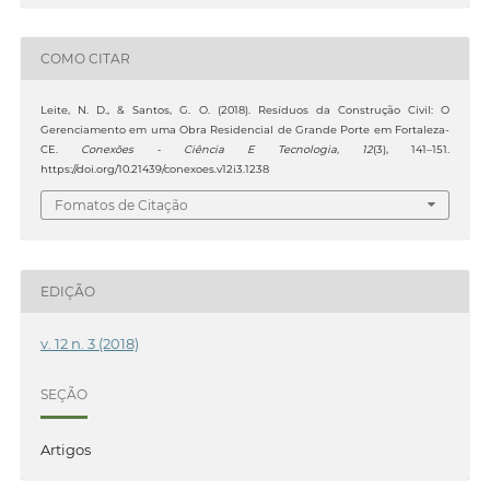
COMO CITAR
Leite, N. D., & Santos, G. O. (2018). Resíduos da Construção Civil: O
Gerenciamento em uma Obra Residencial de Grande Porte em Fortaleza-
CE.
Conexões - Ciência E Tecnologia
,
12
(3), 141–151.
https://doi.org/10.21439/conexoes.v12i3.1238
Fomatos de Citação
EDIÇÃO
v. 12 n. 3 (2018)
SEÇÃO
Artigos