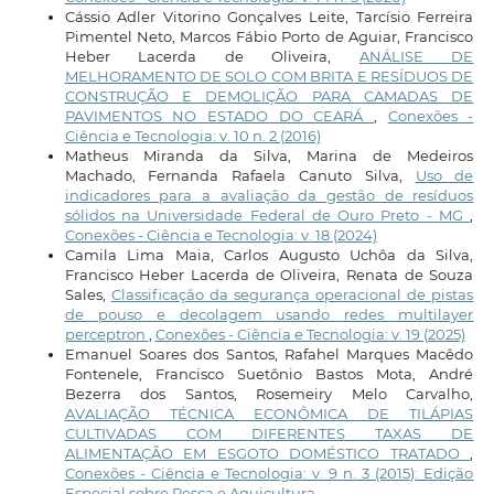
Cássio Adler Vitorino Gonçalves Leite, Tarcísio Ferreira
Pimentel Neto, Marcos Fábio Porto de Aguiar, Francisco
Heber Lacerda de Oliveira,
ANÁLISE DE
MELHORAMENTO DE SOLO COM BRITA E RESÍDUOS DE
CONSTRUÇÃO E DEMOLIÇÃO PARA CAMADAS DE
PAVIMENTOS NO ESTADO DO CEARÁ
,
Conexões -
Ciência e Tecnologia: v. 10 n. 2 (2016)
Matheus Miranda da Silva, Marina de Medeiros
Machado, Fernanda Rafaela Canuto Silva,
Uso de
indicadores para a avaliação da gestão de resíduos
sólidos na Universidade Federal de Ouro Preto - MG
,
Conexões - Ciência e Tecnologia: v. 18 (2024)
Camila Lima Maia, Carlos Augusto Uchôa da Silva,
Francisco Heber Lacerda de Oliveira, Renata de Souza
Sales,
Classificação da segurança operacional de pistas
de pouso e decolagem usando redes multilayer
perceptron
,
Conexões - Ciência e Tecnologia: v. 19 (2025)
Emanuel Soares dos Santos, Rafahel Marques Macêdo
Fontenele, Francisco Suetônio Bastos Mota, André
Bezerra dos Santos, Rosemeiry Melo Carvalho,
AVALIAÇÃO TÉCNICA ECONÔMICA DE TILÁPIAS
CULTIVADAS COM DIFERENTES TAXAS DE
ALIMENTAÇÃO EM ESGOTO DOMÉSTICO TRATADO
,
Conexões - Ciência e Tecnologia: v. 9 n. 3 (2015): Edição
Especial sobre Pesca e Aquicultura