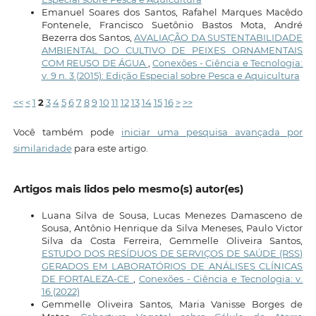
Emanuel Soares dos Santos, Rafahel Marques Macêdo
Fontenele, Francisco Suetônio Bastos Mota, André
Bezerra dos Santos,
AVALIAÇÃO DA SUSTENTABILIDADE
AMBIENTAL DO CULTIVO DE PEIXES ORNAMENTAIS
COM REUSO DE ÁGUA
,
Conexões - Ciência e Tecnologia:
v. 9 n. 3 (2015): Edição Especial sobre Pesca e Aquicultura
<<
<
1
2
3
4
5
6
7
8
9
10
11
12
13
14
15
16
>
>>
Você também pode
iniciar uma pesquisa avançada por
similaridade
para este artigo.
Artigos mais lidos pelo mesmo(s) autor(es)
Luana Silva de Sousa, Lucas Menezes Damasceno de
Sousa, Antônio Henrique da Silva Meneses, Paulo Victor
Silva da Costa Ferreira, Gemmelle Oliveira Santos,
ESTUDO DOS RESÍDUOS DE SERVIÇOS DE SAÚDE (RSS)
GERADOS EM LABORATÓRIOS DE ANÁLISES CLÍNICAS
DE FORTALEZA-CE
,
Conexões - Ciência e Tecnologia: v.
16 (2022)
Gemmelle Oliveira Santos, Maria Vanisse Borges de