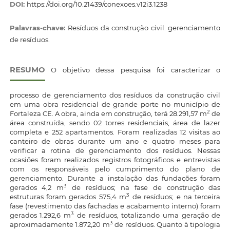
DOI:
https://doi.org/10.21439/conexoes.v12i3.1238
Palavras-chave:
Resíduos da construção civil. gerenciamento
de resíduos.
RESUMO
O objetivo dessa pesquisa foi caracterizar o
processo de gerenciamento dos resíduos da construção civil
em uma obra residencial de grande porte no município de
2
Fortaleza CE. A obra, ainda em construção, terá 28.291,57 m
de
área construída, sendo 02 torres residenciais, área de lazer
completa e 252 apartamentos. Foram realizadas 12 visitas ao
canteiro de obras durante um ano e quatro meses para
verificar a rotina de gerenciamento dos resíduos. Nessas
ocasiões foram realizados registros fotográficos e entrevistas
com os responsáveis pelo cumprimento do plano de
gerenciamento. Durante a instalação das fundações foram
3
gerados 4,2 m
de resíduos; na fase de construção das
3
estruturas foram gerados 575,4 m
de resíduos; e na terceira
fase (revestimento das fachadas e acabamento interno) foram
3
gerados 1.292,6 m
de resíduos, totalizando uma geração de
3
aproximadamente 1.872,20 m
de resíduos. Quanto à tipologia