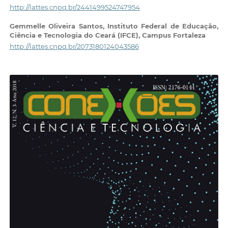
http://lattes.cnpq.br/2441499524747954
Gemmelle Oliveira Santos,
Instituto Federal de Educação,
Ciência e Tecnologia do Ceará (IFCE), Campus Fortaleza
http://lattes.cnpq.br/2073180124043586