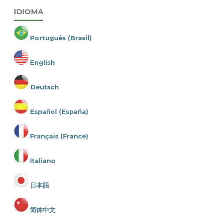
IDIOMA
Português (Brasil)
English
Deutsch
Español (España)
Français (France)
Italiano
日本語
简体中文