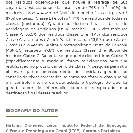
dos resíduos observou-se que houve a retirada de 363
3
caçambas estacionárias do local, sendo 743,4 m
(40%) de
3
3
resíduos Classe A, 482,8 m
(26%) de madeira (Classe B), 315 m
3
(17%) de gesso (Classe B) e 331 m
(17%) de resíduos de todas as
classes (misturado). Quanto ao destino final, a Usina de
Reciclagem de Resíduos (USIR) recebeu 100% dos resíduos
Classe A, 36,6% dos resíduos Classe B e 11,4% dos resíduos
Classe C; a empresa Ceará Pallets recebeu 15,6% dos resíduos
Classe B e o Aterro Sanitário Metropolitano Oeste de Caucaia
(ASMOC) recebeu 47,8% de resíduos Classe B e 88,6% de
resíduos Classe C. Salienta-se que parte dos resíduos Classe B
(especificamente a madeira) foram selecionados para sua
reutilização no próprio canteiro de obras. A pesquisa permitiu
observar que o gerenciamento dos resíduos gerados no
canteiro de obras caracteriza-se como satisfatório, visto que há
um controle interno da quantidade e tipologia do que foi
gerado, além de informações sobre o transportador e a
destinação final desses resíduos.
BIOGRAFIA DO AUTOR
Nirlania Diógenes Leite,
Instituto Federal de Educação,
Ciência e Tecnologia do Ceará (IFCE), Campus Fortaleza