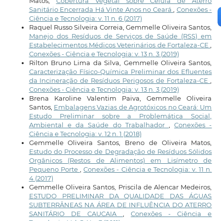
Matos,
Cobertura Vegetal sobre Célula de Aterro
Sanitário Encerrada Há Vinte Anos no Ceará
,
Conexões -
Ciência e Tecnologia: v. 11 n. 6 (2017)
Raquel Russo Silveira Correia, Gemmelle Oliveira Santos,
Manejo dos Resíduos de Serviços de Saúde (RSS) em
Estabelecimentos Médicos Veterinários de Fortaleza-CE
,
Conexões - Ciência e Tecnologia: v. 13 n. 3 (2019)
Rilton Bruno Lima da Silva, Gemmelle Oliveira Santos,
Caracterização Físico-Química Preliminar dos Efluentes
da Incineração de Resíduos Perigosos de Fortaleza-CE
,
Conexões - Ciência e Tecnologia: v. 13 n. 3 (2019)
Brena Karoline Valentim Paiva, Gemmelle Oliveira
Santos,
Embalagens Vazias de Agrotóxicos no Ceará: Um
Estudo Preliminar sobre a Problemática Social,
Ambiental e da Saúde do Trabalhador
,
Conexões -
Ciência e Tecnologia: v. 12 n. 1 (2018)
Gemmelle Oliveira Santos, Breno de Oliveira Matos,
Estudo do Processo de Degradação de Resíduos Sólidos
Orgânicos (Restos de Alimentos) em Lisímetro de
Pequeno Porte
,
Conexões - Ciência e Tecnologia: v. 11 n.
4 (2017)
Gemmelle Oliveira Santos, Priscila de Alencar Medeiros,
ESTUDO PRELIMINAR DA QUALIDADE DAS ÁGUAS
SUBTERRÂNEAS NA ÁREA DE INFLUÊNCIA DO ATERRO
SANITÁRIO DE CAUCAIA
,
Conexões - Ciência e