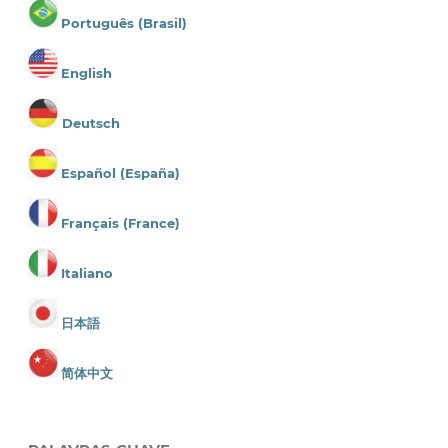
Português (Brasil)
English
Deutsch
Español (España)
Français (France)
Italiano
日本語
简体中文