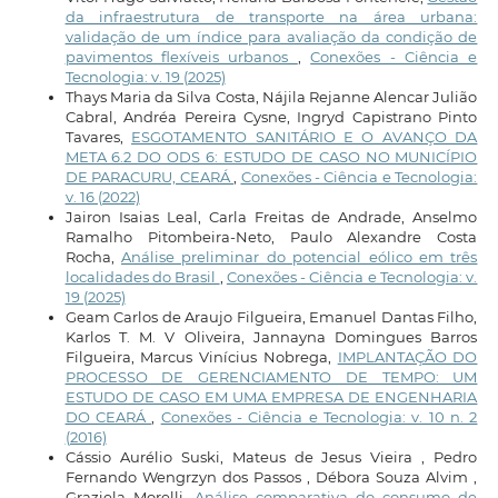
da infraestrutura de transporte na área urbana:
validação de um índice para avaliação da condição de
pavimentos flexíveis urbanos
,
Conexões - Ciência e
Tecnologia: v. 19 (2025)
Thays Maria da Silva Costa, Nájila Rejanne Alencar Julião
Cabral, Andréa Pereira Cysne, Ingryd Capistrano Pinto
Tavares,
ESGOTAMENTO SANITÁRIO E O AVANÇO DA
META 6.2 DO ODS 6: ESTUDO DE CASO NO MUNICÍPIO
DE PARACURU, CEARÁ
,
Conexões - Ciência e Tecnologia:
v. 16 (2022)
Jairon Isaias Leal, Carla Freitas de Andrade, Anselmo
Ramalho Pitombeira-Neto, Paulo Alexandre Costa
Rocha,
Análise preliminar do potencial eólico em três
localidades do Brasil
,
Conexões - Ciência e Tecnologia: v.
19 (2025)
Geam Carlos de Araujo Filgueira, Emanuel Dantas Filho,
Karlos T. M. V Oliveira, Jannayna Domingues Barros
Filgueira, Marcus Vinícius Nobrega,
IMPLANTAÇÃO DO
PROCESSO DE GERENCIAMENTO DE TEMPO: UM
ESTUDO DE CASO EM UMA EMPRESA DE ENGENHARIA
DO CEARÁ
,
Conexões - Ciência e Tecnologia: v. 10 n. 2
(2016)
Cássio Aurélio Suski, Mateus de Jesus Vieira , Pedro
Fernando Wengrzyn dos Passos , Débora Souza Alvim ,
Graziela Morelli,
Análise comparativa do consumo de