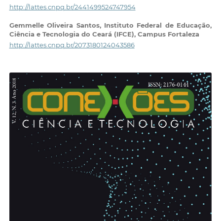
http://lattes.cnpq.br/2441499524747954
Gemmelle Oliveira Santos,
Instituto Federal de Educação,
Ciência e Tecnologia do Ceará (IFCE), Campus Fortaleza
http://lattes.cnpq.br/2073180124043586