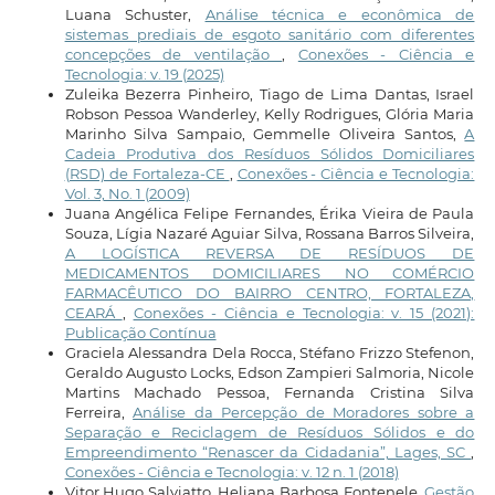
Luana Schuster,
Análise técnica e econômica de
sistemas prediais de esgoto sanitário com diferentes
concepções de ventilação
,
Conexões - Ciência e
Tecnologia: v. 19 (2025)
Zuleika Bezerra Pinheiro, Tiago de Lima Dantas, Israel
Robson Pessoa Wanderley, Kelly Rodrigues, Glória Maria
Marinho Silva Sampaio, Gemmelle Oliveira Santos,
A
Cadeia Produtiva dos Resíduos Sólidos Domiciliares
(RSD) de Fortaleza-CE
,
Conexões - Ciência e Tecnologia:
Vol. 3, No. 1 (2009)
Juana Angélica Felipe Fernandes, Érika Vieira de Paula
Souza, Lígia Nazaré Aguiar Silva, Rossana Barros Silveira,
A LOGÍSTICA REVERSA DE RESÍDUOS DE
MEDICAMENTOS DOMICILIARES NO COMÉRCIO
FARMACÊUTICO DO BAIRRO CENTRO, FORTALEZA,
CEARÁ
,
Conexões - Ciência e Tecnologia: v. 15 (2021):
Publicação Contínua
Graciela Alessandra Dela Rocca, Stéfano Frizzo Stefenon,
Geraldo Augusto Locks, Edson Zampieri Salmoria, Nicole
Martins Machado Pessoa, Fernanda Cristina Silva
Ferreira,
Análise da Percepção de Moradores sobre a
Separação e Reciclagem de Resíduos Sólidos e do
Empreendimento “Renascer da Cidadania”, Lages, SC
,
Conexões - Ciência e Tecnologia: v. 12 n. 1 (2018)
Vitor Hugo Salviatto, Heliana Barbosa Fontenele,
Gestão