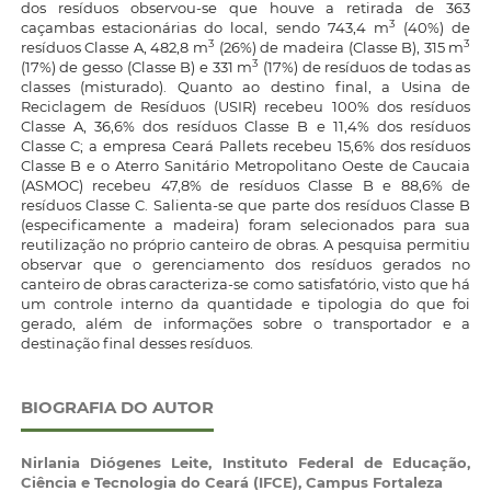
dos resíduos observou-se que houve a retirada de 363
3
caçambas estacionárias do local, sendo 743,4 m
(40%) de
3
3
resíduos Classe A, 482,8 m
(26%) de madeira (Classe B), 315 m
3
(17%) de gesso (Classe B) e 331 m
(17%) de resíduos de todas as
classes (misturado). Quanto ao destino final, a Usina de
Reciclagem de Resíduos (USIR) recebeu 100% dos resíduos
Classe A, 36,6% dos resíduos Classe B e 11,4% dos resíduos
Classe C; a empresa Ceará Pallets recebeu 15,6% dos resíduos
Classe B e o Aterro Sanitário Metropolitano Oeste de Caucaia
(ASMOC) recebeu 47,8% de resíduos Classe B e 88,6% de
resíduos Classe C. Salienta-se que parte dos resíduos Classe B
(especificamente a madeira) foram selecionados para sua
reutilização no próprio canteiro de obras. A pesquisa permitiu
observar que o gerenciamento dos resíduos gerados no
canteiro de obras caracteriza-se como satisfatório, visto que há
um controle interno da quantidade e tipologia do que foi
gerado, além de informações sobre o transportador e a
destinação final desses resíduos.
BIOGRAFIA DO AUTOR
Nirlania Diógenes Leite,
Instituto Federal de Educação,
Ciência e Tecnologia do Ceará (IFCE), Campus Fortaleza