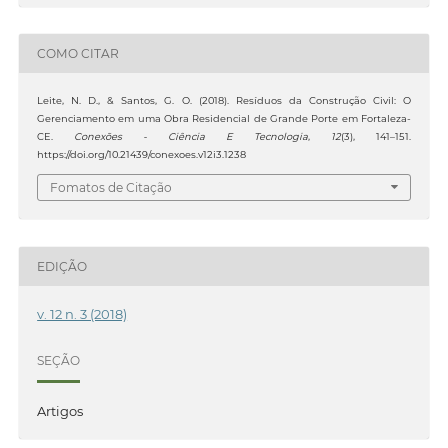
COMO CITAR
Leite, N. D., & Santos, G. O. (2018). Resíduos da Construção Civil: O
Gerenciamento em uma Obra Residencial de Grande Porte em Fortaleza-
CE.
Conexões - Ciência E Tecnologia
,
12
(3), 141–151.
https://doi.org/10.21439/conexoes.v12i3.1238
Fomatos de Citação
EDIÇÃO
v. 12 n. 3 (2018)
SEÇÃO
Artigos