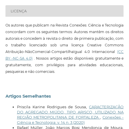
LICENÇA
Os autores que publicam na Revista Conexões: Ciência e Tecnologia
concordam com os seguintes termos: Autores mantêm os direitos
autorais e concedem à revista o direito de primeira publicação, com
o trabalho licenciado sob uma licença Creative Commons
Atribuição-NãoComercial-CompartilhaIgual 4.0 Internacional
(CC
BY -NC-SA 4.0)
. Nossos artigos estão disponíveis gratuitamente e
gratuitamente, com privilégios para atividades educacionais,
pesqueiras e não comerciais.
Artigos Semelhantes
Priscila Karine Rodrigues de Sousa,
CARACTERIZAÇÃO
DO AGREGADO MIÚDO, TIPO ARISCO, UTILIZADO NA
REGIÃO METROPOLITANA DE FORTALEZA
,
Conexões -
Ciência e Tecnologia: v. 14 n. 3 (2020)
Rafael Müller, João Marcos Bosi Mendonça de Moura,