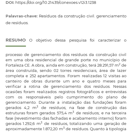
DOI:
https://doi.org/10.21439/conexoes.v12i3.1238
Palavras-chave:
Resíduos da construção civil. gerenciamento
de resíduos.
RESUMO
O objetivo dessa pesquisa foi caracterizar o
processo de gerenciamento dos resíduos da construção civil
em uma obra residencial de grande porte no município de
2
Fortaleza CE. A obra, ainda em construção, terá 28.291,57 m
de
área construída, sendo 02 torres residenciais, área de lazer
completa e 252 apartamentos. Foram realizadas 12 visitas ao
canteiro de obras durante um ano e quatro meses para
verificar a rotina de gerenciamento dos resíduos. Nessas
ocasiões foram realizados registros fotográficos e entrevistas
com os responsáveis pelo cumprimento do plano de
gerenciamento. Durante a instalação das fundações foram
3
gerados 4,2 m
de resíduos; na fase de construção das
3
estruturas foram gerados 575,4 m
de resíduos; e na terceira
fase (revestimento das fachadas e acabamento interno) foram
3
gerados 1.292,6 m
de resíduos, totalizando uma geração de
3
aproximadamente 1.872,20 m
de resíduos. Quanto à tipologia