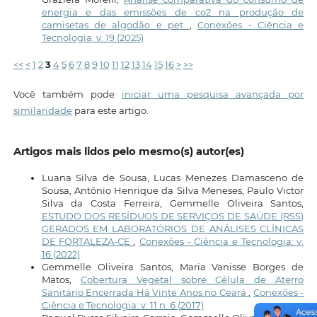
energia e das emissões de co2 na produção de
camisetas de algodão e pet
,
Conexões - Ciência e
Tecnologia: v. 19 (2025)
<<
<
1
2
3
4
5
6
7
8
9
10
11
12
13
14
15
16
>
>>
Você também pode
iniciar uma pesquisa avançada por
similaridade
para este artigo.
Artigos mais lidos pelo mesmo(s) autor(es)
Luana Silva de Sousa, Lucas Menezes Damasceno de
Sousa, Antônio Henrique da Silva Meneses, Paulo Victor
Silva da Costa Ferreira, Gemmelle Oliveira Santos,
ESTUDO DOS RESÍDUOS DE SERVIÇOS DE SAÚDE (RSS)
GERADOS EM LABORATÓRIOS DE ANÁLISES CLÍNICAS
DE FORTALEZA-CE
,
Conexões - Ciência e Tecnologia: v.
16 (2022)
Gemmelle Oliveira Santos, Maria Vanisse Borges de
Matos,
Cobertura Vegetal sobre Célula de Aterro
Sanitário Encerrada Há Vinte Anos no Ceará
,
Conexões -
Ciência e Tecnologia: v. 11 n. 6 (2017)