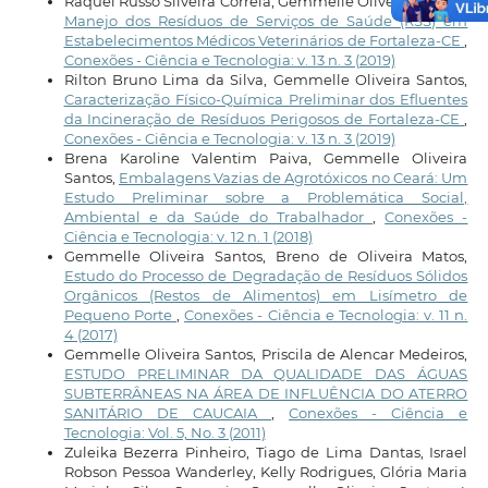
Raquel Russo Silveira Correia, Gemmelle Oliveira Santos,
Manejo dos Resíduos de Serviços de Saúde (RSS) em
Estabelecimentos Médicos Veterinários de Fortaleza-CE
,
Conexões - Ciência e Tecnologia: v. 13 n. 3 (2019)
Rilton Bruno Lima da Silva, Gemmelle Oliveira Santos,
Caracterização Físico-Química Preliminar dos Efluentes
da Incineração de Resíduos Perigosos de Fortaleza-CE
,
Conexões - Ciência e Tecnologia: v. 13 n. 3 (2019)
Brena Karoline Valentim Paiva, Gemmelle Oliveira
Santos,
Embalagens Vazias de Agrotóxicos no Ceará: Um
Estudo Preliminar sobre a Problemática Social,
Ambiental e da Saúde do Trabalhador
,
Conexões -
Ciência e Tecnologia: v. 12 n. 1 (2018)
Gemmelle Oliveira Santos, Breno de Oliveira Matos,
Estudo do Processo de Degradação de Resíduos Sólidos
Orgânicos (Restos de Alimentos) em Lisímetro de
Pequeno Porte
,
Conexões - Ciência e Tecnologia: v. 11 n.
4 (2017)
Gemmelle Oliveira Santos, Priscila de Alencar Medeiros,
ESTUDO PRELIMINAR DA QUALIDADE DAS ÁGUAS
SUBTERRÂNEAS NA ÁREA DE INFLUÊNCIA DO ATERRO
SANITÁRIO DE CAUCAIA
,
Conexões - Ciência e
Tecnologia: Vol. 5, No. 3 (2011)
Zuleika Bezerra Pinheiro, Tiago de Lima Dantas, Israel
Robson Pessoa Wanderley, Kelly Rodrigues, Glória Maria