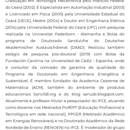
Graduação em Tecnologia Mecatrônica pelo Instituto Federal
do Ceará (2002). É Especialista em Automação Industrial (2003)
e Licenciado em Física (2005) pela Universidade Estadual do
Ceará (UECE), Mestre (2004) e Doutor em Engenharia Elétrica
(2014) pela Universidade Federal do Ceará (UFC) com pesquisa
realizada na Universität Paderborn - Alemanha e Bolsa do
programa de Doutorado Sanduíche do Deutscher
Akademischer Austauschdienst (DAAD). Realizou também
estágio de pesquisa pós-doutoral (2019) com Bolsa da
Fundación Carolina na Universidad de Cádiz - Espanha, onde
é consultor da comissão de garantia de qualidade do
Programa de Doutorado em Engenharia Energética e
Sustentável. É membro fundador da Academia Cearense de
Matemática (ACM), também do ambiente de produtos
educacionais SanUSB.org e do blog sanusb.blogspot.com.
Atualmente é professor titular e pesquisador do IFCE, atuando
como docente nos Mestrados ProfEPT (Educação Profissional e
Tecnológica em rede nacional), PPGER (Mestrado Acadêmico
em Energias Renováveis) e no Doutorado Acadêmico da Rede
Nordeste de Ensino (RENOEN) no IFCE. É moderador do grupo