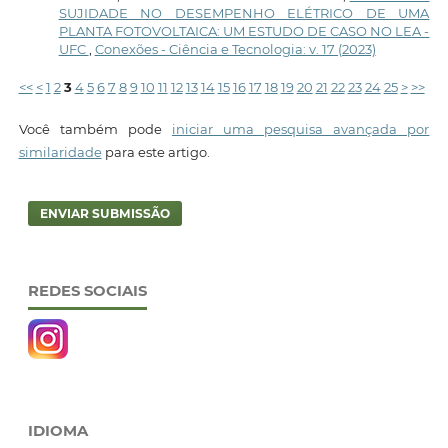
SUJIDADE NO DESEMPENHO ELÉTRICO DE UMA
PLANTA FOTOVOLTAICA: UM ESTUDO DE CASO NO LEA -
UFC
,
Conexões - Ciência e Tecnologia: v. 17 (2023)
<<
<
1
2
3
4
5
6
7
8
9
10
11
12
13
14
15
16
17
18
19
20
21
22
23
24
25
>
>>
Você também pode
iniciar uma pesquisa avançada por
similaridade
para este artigo.
ENVIAR SUBMISSÃO
REDES SOCIAIS
IDIOMA