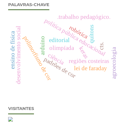
PALAVRAS-CHAVE
.trabalho pedagógico.
política pública educacional
robótica
quítons
desenvolvimento social
ensino de física
polimorfismo de cor
arduino
editorial
cts.
olimpíada
keras
agroecologia
ciência
padrões de cor
regiões costeiras
lei de faraday
VISITANTES