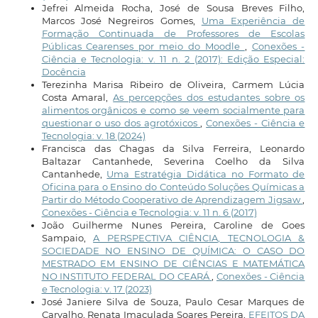
Jefrei Almeida Rocha, José de Sousa Breves Filho,
Marcos José Negreiros Gomes,
Uma Experiência de
Formação Continuada de Professores de Escolas
Públicas Cearenses por meio do Moodle
,
Conexões -
Ciência e Tecnologia: v. 11 n. 2 (2017): Edição Especial:
Docência
Terezinha Marisa Ribeiro de Oliveira, Carmem Lúcia
Costa Amaral,
As percepções dos estudantes sobre os
alimentos orgânicos e como se veem socialmente para
questionar o uso dos agrotóxicos
,
Conexões - Ciência e
Tecnologia: v. 18 (2024)
Francisca das Chagas da Silva Ferreira, Leonardo
Baltazar Cantanhede, Severina Coelho da Silva
Cantanhede,
Uma Estratégia Didática no Formato de
Oficina para o Ensino do Conteúdo Soluções Químicas a
Partir do Método Cooperativo de Aprendizagem Jigsaw
,
Conexões - Ciência e Tecnologia: v. 11 n. 6 (2017)
João Guilherme Nunes Pereira, Caroline de Goes
Sampaio,
A PERSPECTIVA CIÊNCIA, TECNOLOGIA &
SOCIEDADE NO ENSINO DE QUÍMICA: O CASO DO
MESTRADO EM ENSINO DE CIÊNCIAS E MATEMÁTICA
NO INSTITUTO FEDERAL DO CEARÁ
,
Conexões - Ciência
e Tecnologia: v. 17 (2023)
José Janiere Silva de Souza, Paulo Cesar Marques de
Carvalho, Renata Imaculada Soares Pereira,
EFEITOS DA