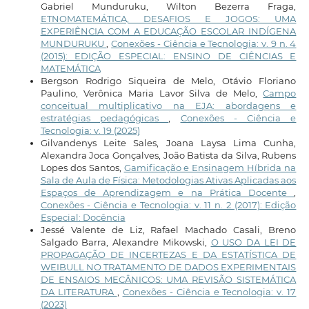
Gabriel Munduruku, Wilton Bezerra Fraga,
ETNOMATEMÁTICA, DESAFIOS E JOGOS: UMA
EXPERIÊNCIA COM A EDUCAÇÃO ESCOLAR INDÍGENA
MUNDURUKU
,
Conexões - Ciência e Tecnologia: v. 9 n. 4
(2015): EDIÇÃO ESPECIAL: ENSINO DE CIÊNCIAS E
MATEMÁTICA
Bergson Rodrigo Siqueira de Melo, Otávio Floriano
Paulino, Verônica Maria Lavor Silva de Melo,
Campo
conceitual multiplicativo na EJA: abordagens e
estratégias pedagógicas
,
Conexões - Ciência e
Tecnologia: v. 19 (2025)
Gilvandenys Leite Sales, Joana Laysa Lima Cunha,
Alexandra Joca Gonçalves, João Batista da Silva, Rubens
Lopes dos Santos,
Gamificação e Ensinagem Híbrida na
Sala de Aula de Física: Metodologias Ativas Aplicadas aos
Espaços de Aprendizagem e na Prática Docente
,
Conexões - Ciência e Tecnologia: v. 11 n. 2 (2017): Edição
Especial: Docência
Jessé Valente de Liz, Rafael Machado Casali, Breno
Salgado Barra, Alexandre Mikowski,
O USO DA LEI DE
PROPAGAÇÃO DE INCERTEZAS E DA ESTATÍSTICA DE
WEIBULL NO TRATAMENTO DE DADOS EXPERIMENTAIS
DE ENSAIOS MECÂNICOS: UMA REVISÃO SISTEMÁTICA
DA LITERATURA
,
Conexões - Ciência e Tecnologia: v. 17
(2023)