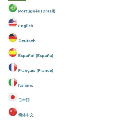
Português (Brasil)
English
Deutsch
Español (España)
Français (France)
Italiano
日本語
简体中文