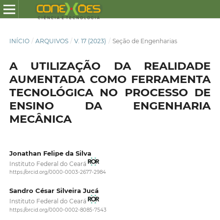
INÍCIO
/
ARQUIVOS
/
V. 17 (2023)
/
Seção de Engenharias
A UTILIZAÇÃO DA REALIDADE
AUMENTADA COMO FERRAMENTA
TECNOLÓGICA NO PROCESSO DE
ENSINO DA ENGENHARIA
MECÂNICA
Jonathan Felipe da Silva
Instituto Federal do Ceará
https://orcid.org/0000-0003-2677-2984
Sandro César Silveira Jucá
Instituto Federal do Ceará
https://orcid.org/0000-0002-8085-7543