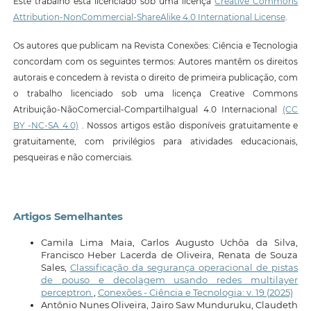
Este trabalho está licenciado sob uma licença
Creative Commons
Attribution-NonCommercial-ShareAlike 4.0 International License
.
Os autores que publicam na Revista Conexões: Ciência e Tecnologia
concordam com os seguintes termos: Autores mantêm os direitos
autorais e concedem à revista o direito de primeira publicação, com
o trabalho licenciado sob uma licença Creative Commons
Atribuição-NãoComercial-CompartilhaIgual 4.0 Internacional
(CC
BY -NC-SA 4.0)
. Nossos artigos estão disponíveis gratuitamente e
gratuitamente, com privilégios para atividades educacionais,
pesqueiras e não comerciais.
Artigos Semelhantes
Camila Lima Maia, Carlos Augusto Uchôa da Silva,
Francisco Heber Lacerda de Oliveira, Renata de Souza
Sales,
Classificação da segurança operacional de pistas
de pouso e decolagem usando redes multilayer
perceptron
,
Conexões - Ciência e Tecnologia: v. 19 (2025)
Antônio Nunes Oliveira, Jairo Saw Munduruku, Claudeth