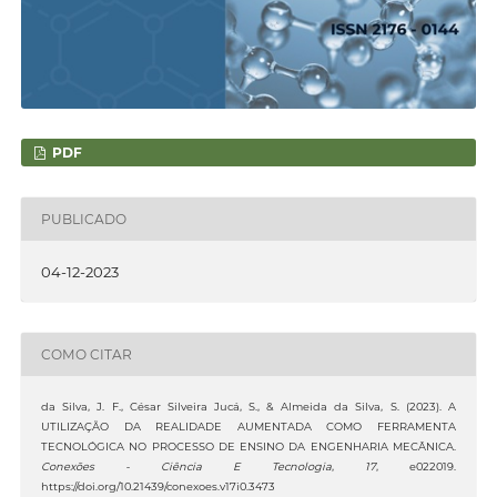
PDF
PUBLICADO
04-12-2023
COMO CITAR
da Silva, J. F., César Silveira Jucá, S., & Almeida da Silva, S. (2023). A
UTILIZAÇÃO DA REALIDADE AUMENTADA COMO FERRAMENTA
TECNOLÓGICA NO PROCESSO DE ENSINO DA ENGENHARIA MECÂNICA.
Conexões - Ciência E Tecnologia
,
17
, e022019.
https://doi.org/10.21439/conexoes.v17i0.3473