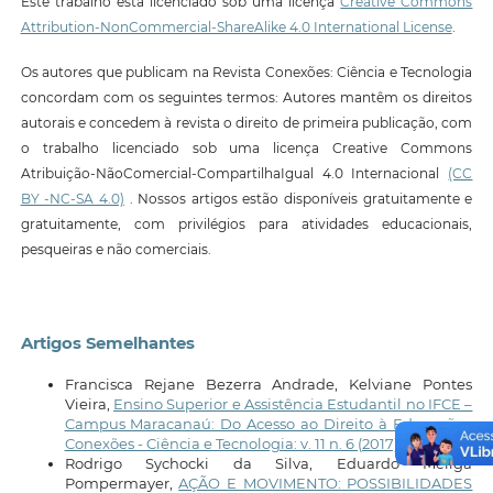
Este trabalho está licenciado sob uma licença
Creative Commons
Attribution-NonCommercial-ShareAlike 4.0 International License
.
Os autores que publicam na Revista Conexões: Ciência e Tecnologia
concordam com os seguintes termos: Autores mantêm os direitos
autorais e concedem à revista o direito de primeira publicação, com
o trabalho licenciado sob uma licença Creative Commons
Atribuição-NãoComercial-CompartilhaIgual 4.0 Internacional
(CC
BY -NC-SA 4.0)
. Nossos artigos estão disponíveis gratuitamente e
gratuitamente, com privilégios para atividades educacionais,
pesqueiras e não comerciais.
Artigos Semelhantes
Francisca Rejane Bezerra Andrade, Kelviane Pontes
Vieira,
Ensino Superior e Assistência Estudantil no IFCE –
Campus Maracanaú: Do Acesso ao Direito à Educação
,
Conexões - Ciência e Tecnologia: v. 11 n. 6 (2017)
Rodrigo Sychocki da Silva, Eduardo Meliga
Pompermayer,
AÇÃO E MOVIMENTO: POSSIBILIDADES