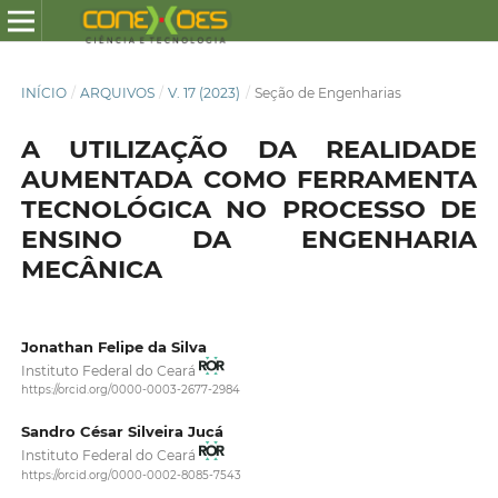
INÍCIO
/
ARQUIVOS
/
V. 17 (2023)
/
Seção de Engenharias
A UTILIZAÇÃO DA REALIDADE
AUMENTADA COMO FERRAMENTA
TECNOLÓGICA NO PROCESSO DE
ENSINO DA ENGENHARIA
MECÂNICA
Jonathan Felipe da Silva
Instituto Federal do Ceará
https://orcid.org/0000-0003-2677-2984
Sandro César Silveira Jucá
Instituto Federal do Ceará
https://orcid.org/0000-0002-8085-7543