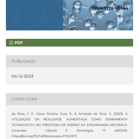
PDF
PUBLICADO
04-12-2023
COMO CITAR
da Silva, J. F., César Silveira Jucá, S., & Almeida da Silva, S. (2023). A
UTILIZAÇÃO DA REALIDADE AUMENTADA COMO FERRAMENTA
TECNOLÓGICA NO PROCESSO DE ENSINO DA ENGENHARIA MECÂNICA.
Conexões - Ciência E Tecnologia
,
17
, e022019.
https://doi.org/10.21439/conexoes.v17i0.3473