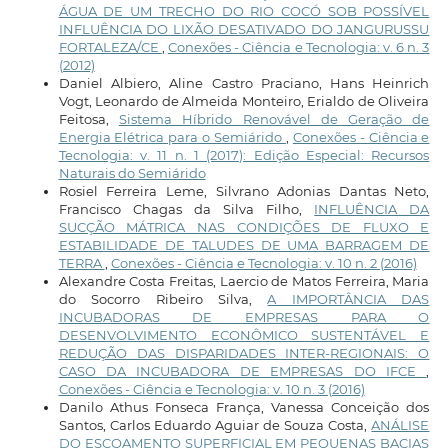
ÁGUA DE UM TRECHO DO RIO COCÓ SOB POSSÍVEL
INFLUÊNCIA DO LIXÃO DESATIVADO DO JANGURUSSU
FORTALEZA/CE
,
Conexões - Ciência e Tecnologia: v. 6 n. 3
(2012)
Daniel Albiero, Aline Castro Praciano, Hans Heinrich
Vogt, Leonardo de Almeida Monteiro, Erialdo de Oliveira
Feitosa,
Sistema Híbrido Renovável de Geração de
Energia Elétrica para o Semiárido
,
Conexões - Ciência e
Tecnologia: v. 11 n. 1 (2017): Edição Especial: Recursos
Naturais do Semiárido
Rosiel Ferreira Leme, Silvrano Adonias Dantas Neto,
Francisco Chagas da Silva Filho,
INFLUÊNCIA DA
SUCÇÃO MÁTRICA NAS CONDIÇÕES DE FLUXO E
ESTABILIDADE DE TALUDES DE UMA BARRAGEM DE
TERRA
,
Conexões - Ciência e Tecnologia: v. 10 n. 2 (2016)
Alexandre Costa Freitas, Laercio de Matos Ferreira, Maria
do Socorro Ribeiro Silva,
A IMPORTÂNCIA DAS
INCUBADORAS DE EMPRESAS PARA O
DESENVOLVIMENTO ECONÔMICO SUSTENTÁVEL E
REDUÇÃO DAS DISPARIDADES INTER-REGIONAIS: O
CASO DA INCUBADORA DE EMPRESAS DO IFCE
,
Conexões - Ciência e Tecnologia: v. 10 n. 3 (2016)
Danilo Athus Fonseca França, Vanessa Conceição dos
Santos, Carlos Eduardo Aguiar de Souza Costa,
ANÁLISE
DO ESCOAMENTO SUPERFICIAL EM PEQUENAS BACIAS