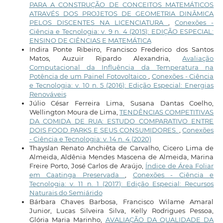
PARA A CONSTRUÇÃO DE CONCEITOS MATEMÁTICOS
ATRAVÉS DOS PROJETOS DE GEOMETRIA DINÂMICA
PELOS DISCENTES NA LICENCIATURA
,
Conexões -
Ciência e Tecnologia: v. 9 n. 4 (2015): EDIÇÃO ESPECIAL:
ENSINO DE CIÊNCIAS E MATEMÁTICA
Indira Ponte Ribeiro, Francisco Frederico dos Santos
Matos, Auzuir Ripardo Alexandria,
Avaliação
Computacional da Influência da Temperatura na
Potência de um Painel Fotovoltaico
,
Conexões - Ciência
e Tecnologia: v. 10 n. 5 (2016): Edição Especial: Energias
Renováveis
Júlio César Ferreira Lima, Susana Dantas Coelho,
Wellington Moura de Lima,
TENDÊNCIAS COMPETITIVAS
DA COMIDA DE RUA: ESTUDO COMPARATIVO ENTRE
DOIS FOOD PARKS E SEUS CONSUMIDORES.
,
Conexões
- Ciência e Tecnologia: v. 14 n. 4 (2020)
Thayslan Renato Anchiêta de Carvalho, Cicero Lima de
Almeida, Aldênia Mendes Mascena de Almeida, Marina
Freire Porto, José Carlos de Araújo,
Índice de Área Foliar
em Caatinga Preservada
,
Conexões - Ciência e
Tecnologia: v. 11 n. 1 (2017): Edição Especial: Recursos
Naturais do Semiárido
Bárbara Chaves Barbosa, Francisco Wilame Amaral
Junior, Lucas Silveira Silva, Kelly Rodrigues Pessoa,
Glória Maria Marinho,
AVALIAÇÃO DA QUALIDADE DA