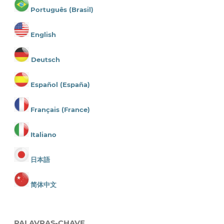
Português (Brasil)
English
Deutsch
Español (España)
Français (France)
Italiano
日本語
简体中文
PALAVRAS-CHAVE