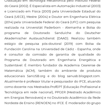
Graduação em Tecnologia Mecatrônica pelo Instituto Federal
do Ceará (2002). É Especialista em Automação Industrial (2003)
e Licenciado em Física (2005) pela Universidade Estadual do
Ceará (UECE), Mestre (2004) e Doutor em Engenharia Elétrica
(2014) pela Universidade Federal do Ceará (UFC) com pesquisa
realizada na Universität Paderborn - Alemanha e Bolsa do
programa de Doutorado Sanduíche do Deutscher
Akademischer Austauschdienst (DAAD). Realizou também
estágio de pesquisa pós-doutoral (2019) com Bolsa da
Fundación Carolina na Universidad de Cádiz - Espanha, onde
é consultor da comissão de garantia de qualidade do
Programa de Doutorado em Engenharia Energética e
Sustentável. É membro fundador da Academia Cearense de
Matemática (ACM), também do ambiente de produtos
educacionais SanUSB.org e do blog sanusb.blogspot.com.
Atualmente é professor titular e pesquisador do IFCE, atuando
como docente nos Mestrados ProfEPT (Educação Profissional e
Tecnológica em rede nacional), PPGER (Mestrado Acadêmico
em Energias Renováveis) e no Doutorado Acadêmico da Rede
Nordeste de Ensino (RENOEN) no IFCE. É moderador do grupo