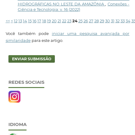
HIDROGRÁFICAS NO LESTE DA AMAZÔNIA
,
Conexões -
Ciência e Tecnologia: v. 16 (2022)
<<
<
12
13
14
15
16
17
18
19
20
21
22
23
24
25
26
27
28
29
30
31
32
33
34
3
Você também pode
iniciar uma pesquisa avançada por
similaridade
para este artigo.
ENVIAR SUBMISSÃO
REDES SOCIAIS
IDIOMA