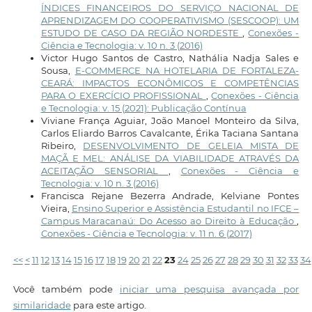
ÍNDICES FINANCEIROS DO SERVIÇO NACIONAL DE
APRENDIZAGEM DO COOPERATIVISMO (SESCOOP): UM
ESTUDO DE CASO DA REGIÃO NORDESTE
,
Conexões -
Ciência e Tecnologia: v. 10 n. 3 (2016)
Victor Hugo Santos de Castro, Nathália Nadja Sales e
Sousa,
E-COMMERCE NA HOTELARIA DE FORTALEZA-
CEARÁ: IMPACTOS ECONÔMICOS E COMPETÊNCIAS
PARA O EXERCÍCIO PROFISSIONAL
,
Conexões - Ciência
e Tecnologia: v. 15 (2021): Publicação Contínua
Viviane França Aguiar, João Manoel Monteiro da Silva,
Carlos Eliardo Barros Cavalcante, Érika Taciana Santana
Ribeiro,
DESENVOLVIMENTO DE GELEIA MISTA DE
MAÇÃ E MEL: ANÁLISE DA VIABILIDADE ATRAVÉS DA
ACEITAÇÃO SENSORIAL
,
Conexões - Ciência e
Tecnologia: v. 10 n. 3 (2016)
Francisca Rejane Bezerra Andrade, Kelviane Pontes
Vieira,
Ensino Superior e Assistência Estudantil no IFCE –
Campus Maracanaú: Do Acesso ao Direito à Educação
,
Conexões - Ciência e Tecnologia: v. 11 n. 6 (2017)
<<
<
11
12
13
14
15
16
17
18
19
20
21
22
23
24
25
26
27
28
29
30
31
32
33
34
Você também pode
iniciar uma pesquisa avançada por
similaridade
para este artigo.