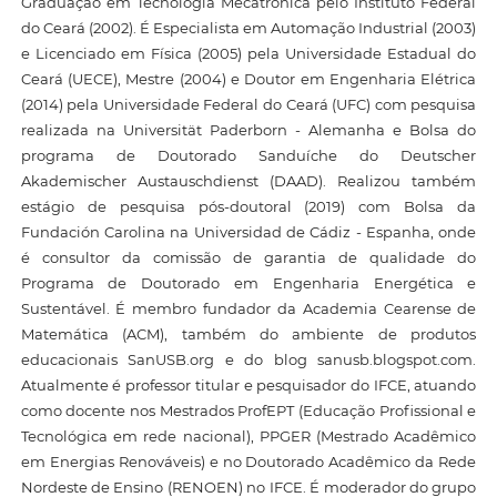
Graduação em Tecnologia Mecatrônica pelo Instituto Federal
do Ceará (2002). É Especialista em Automação Industrial (2003)
e Licenciado em Física (2005) pela Universidade Estadual do
Ceará (UECE), Mestre (2004) e Doutor em Engenharia Elétrica
(2014) pela Universidade Federal do Ceará (UFC) com pesquisa
realizada na Universität Paderborn - Alemanha e Bolsa do
programa de Doutorado Sanduíche do Deutscher
Akademischer Austauschdienst (DAAD). Realizou também
estágio de pesquisa pós-doutoral (2019) com Bolsa da
Fundación Carolina na Universidad de Cádiz - Espanha, onde
é consultor da comissão de garantia de qualidade do
Programa de Doutorado em Engenharia Energética e
Sustentável. É membro fundador da Academia Cearense de
Matemática (ACM), também do ambiente de produtos
educacionais SanUSB.org e do blog sanusb.blogspot.com.
Atualmente é professor titular e pesquisador do IFCE, atuando
como docente nos Mestrados ProfEPT (Educação Profissional e
Tecnológica em rede nacional), PPGER (Mestrado Acadêmico
em Energias Renováveis) e no Doutorado Acadêmico da Rede
Nordeste de Ensino (RENOEN) no IFCE. É moderador do grupo