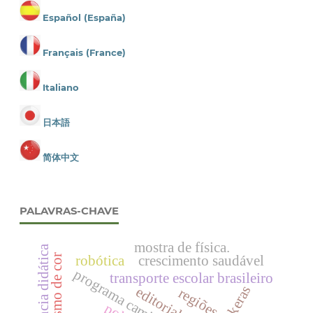
Español (España)
Français (France)
Italiano
日本語
简体中文
PALAVRAS-CHAVE
mostra de física.
sequência didática
robótica
crescimento saudável
polimorfismo de cor
transporte escolar brasileiro
keras
editorial