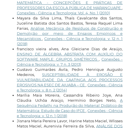
MATEMÁTICA - CONCEPÇÕES E PRÁTICAS DE
PROFESSORES DA ESCOLA PÚBLICA DE MARANGUAPE
,
Conexões - Ciência e Tecnologia: Vol. 4, No. 1 (2010)
Mayara da Silva Lima, Thaís Cavalcante dos Santos,
Juceline Batista dos Santos Bastos, Teresa Raquel Lima
Farias,
Análise Mecânica de Resíduos de Construção e
Demolição por meio de Ensaios Empíricos e
Mecanísticos
,
Conexões - Ciência e Tecnologia: v. 12 n. 1
(2018)
francisco vieira alves, Ana Gleiciane Dias de Araújo,
ENSINO DE ÁLGEBRA ABSTRATA COM AUXÍLIO DO
SOFTWARE MAPLE: GRUPOS SIMÉTRICOS
,
Conexões -
Ciência e Tecnologia: v. 7 n. 3 (2013)
Gustavo Guimarães Ávila, Pedro Henrique Augusto
Medeiros,
SUSCEPTIBILIDADE À EROSÃO E
VULNERABILIDADE DA CAATINGA AOS PROCESSOS
EROSIVOS NA ESEC DE AIUABA – CE
,
Conexões - Ciência
e Tecnologia: v. 8 n. 2 (2014)
Marília Maia Moreira, Cassandra Ribeiro Joye, Ana
Cláudia Uchôa Araújo, Hermínio Borges Neto,
A
Sequência Fedathi na Produção do Material Didático de
Matemática: Estudo de Caso do IFCE
,
Conexões - Ciência
e Tecnologia: v. 12 n. 1 (2018)
Jisnara Maria Pereira Lavor, Harine Matos Maciel, Wlisses
Matos Maciel, Aurenivia Ferreira da Silva,
ANÁLISE DOS