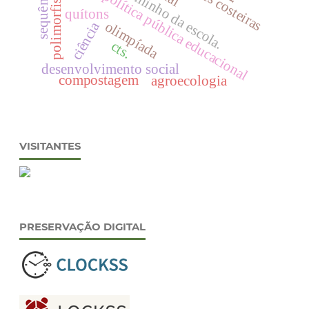
programa caminho da escola.
regiões costeiras
política pública educacional
quítons
olimpíada
ciência
cts.
desenvolvimento social
compostagem
agroecologia
VISITANTES
PRESERVAÇÃO DIGITAL