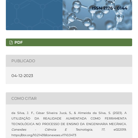
PDF
PUBLICADO
04-12-2023
COMO CITAR
da Silva, J. F., César Silveira Jucá, S., & Almeida da Silva, S. (2023). A
UTILIZAÇÃO DA REALIDADE AUMENTADA COMO FERRAMENTA
TECNOLÓGICA NO PROCESSO DE ENSINO DA ENGENHARIA MECÂNICA.
Conexões - Ciência E Tecnologia
,
17
, e022019.
https://doi.org/10.21439/conexoes.v17i0.3473