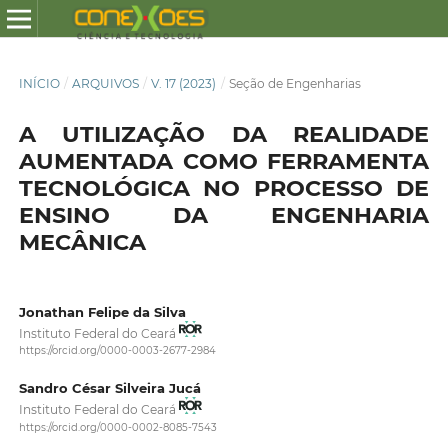
INÍCIO
/
ARQUIVOS
/
V. 17 (2023)
/
Seção de Engenharias
A UTILIZAÇÃO DA REALIDADE
AUMENTADA COMO FERRAMENTA
TECNOLÓGICA NO PROCESSO DE
ENSINO DA ENGENHARIA
MECÂNICA
Jonathan Felipe da Silva
Instituto Federal do Ceará
https://orcid.org/0000-0003-2677-2984
Sandro César Silveira Jucá
Instituto Federal do Ceará
https://orcid.org/0000-0002-8085-7543