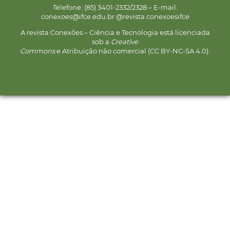
Telefone: (85) 3401-2332/2328 – E-mail:
conexoes@ifce.edu.br @revista.conexoesifce
A revista Conexões – Ciência e Tecnologia está licenciada
sob a
Creative
Commons
e Atribuição não comercial (CC BY-NC-SA 4.0).