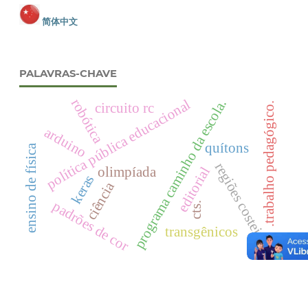
简体中文
PALAVRAS-CHAVE
robótica
política pública educacional
programa caminho da escola.
circuito rc
.trabalho pedagógico.
arduino
quítons
ensino de física
regiões costeiras
olimpíada
editorial
keras
ciência
padrões de cor
cts.
transgênicos