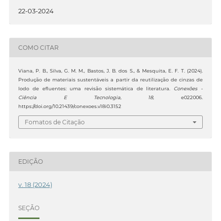
22-03-2024
COMO CITAR
Viana, P. B., Silva, G. M. M., Bastos, J. B. dos S., & Mesquita, E. F. T. (2024).
Produção de materiais sustentáveis a partir da reutilização de cinzas de
lodo de efluentes: uma revisão sistemática de literatura.
Conexões -
Ciência E Tecnologia
,
18
, e022006.
https://doi.org/10.21439/conexoes.v18i0.3152
Fomatos de Citação
EDIÇÃO
v. 18 (2024)
SEÇÃO