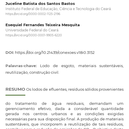
Juceline Batista dos Santos Bastos
Instituto Federal de Educação, Ciência e Tecnologia do Ceará.
https://orcid.org/0000-0002-1125-2196
Esequiel Fernandes Teixeira Mesquita
Universidade Federal do Ceará.
https://orcid.org/0000-0001-9905-6220
DOI:
https://doi.org/10.21439/conexoes.v18i0.3152
Palavras-chave:
Lodo de esgoto, materiais sustentáveis,
reutilização, construção civil.
RESUMO
Os lodos de efluentes, resíduos sólidos provenientes
do tratamento de água residuais, demandam um
gerenciamento efetivo, dada a considerável quantidade
gerada nos centros urbanos e as condições exigidas
necessárias para sua disposição final. A produção de materiais
sustentáveis, que incorporem a reutilização de tais resíduos,