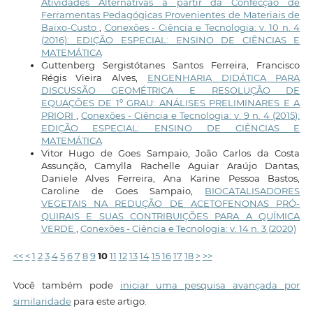
Atividades Alternativas a partir da Confecção de
Ferramentas Pedagógicas Provenientes de Materiais de
Baixo-Custo
,
Conexões - Ciência e Tecnologia: v. 10 n. 4
(2016): EDIÇÃO ESPECIAL: ENSINO DE CIÊNCIAS E
MATEMÁTICA
Guttenberg Sergistótanes Santos Ferreira, Francisco
Régis Vieira Alves,
ENGENHARIA DIDÁTICA PARA
DISCUSSÃO GEOMÉTRICA E RESOLUÇÃO DE
EQUAÇÕES DE 1º GRAU: ANÁLISES PRELIMINARES E A
PRIORI
,
Conexões - Ciência e Tecnologia: v. 9 n. 4 (2015):
EDIÇÃO ESPECIAL: ENSINO DE CIÊNCIAS E
MATEMÁTICA
Vitor Hugo de Goes Sampaio, João Carlos da Costa
Assunção, Camylla Rachelle Aguiar Araújo Dantas,
Daniele Alves Ferreira, Ana Karine Pessoa Bastos,
Caroline de Goes Sampaio,
BIOCATALISADORES
VEGETAIS NA REDUÇÃO DE ACETOFENONAS PRÓ-
QUIRAIS E SUAS CONTRIBUIÇÕES PARA A QUÍMICA
VERDE
,
Conexões - Ciência e Tecnologia: v. 14 n. 3 (2020)
<<
<
1
2
3
4
5
6
7
8
9
10
11
12
13
14
15
16
17
18
>
>>
Você também pode
iniciar uma pesquisa avançada por
similaridade
para este artigo.