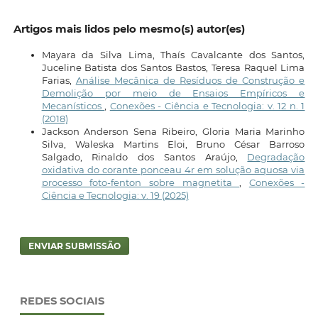
Artigos mais lidos pelo mesmo(s) autor(es)
Mayara da Silva Lima, Thaís Cavalcante dos Santos,
Juceline Batista dos Santos Bastos, Teresa Raquel Lima
Farias,
Análise Mecânica de Resíduos de Construção e
Demolição por meio de Ensaios Empíricos e
Mecanísticos
,
Conexões - Ciência e Tecnologia: v. 12 n. 1
(2018)
Jackson Anderson Sena Ribeiro, Gloria Maria Marinho
Silva, Waleska Martins Eloi, Bruno César Barroso
Salgado, Rinaldo dos Santos Araújo,
Degradação
oxidativa do corante ponceau 4r em solução aquosa via
processo foto-fenton sobre magnetita
,
Conexões -
Ciência e Tecnologia: v. 19 (2025)
ENVIAR SUBMISSÃO
REDES SOCIAIS