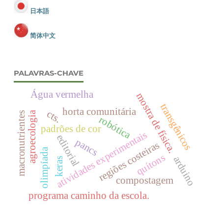
日本語
简体中文
PALAVRAS-CHAVE
Água vermelha
mostra de física.
transgênicos
horta comunitária
cts.
agroecologia
macronutrientes
robótica
padrões de cor
atividades experimentais
editorial
pancs
regiões costeiras
olimpíada
quítons
arduino
keras
compostagem
programa caminho da escola.