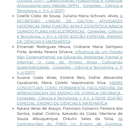
citrifolia Linn.): Determinação Fitoquímica e Potencial
Antioxidante pelo Método DPPH
,
Conexões - Ciência e
Tecnologia: v. 11 n. 4 (2017)
Giselle Costa de Sousa, Juliana Maria Schivani Alves,
A
REGRESSÃO LINEAR DE GALTON: ATIVIDADES
HISTÓRICAS PARA FUNÇÃO AFIM E ESTATÍSTICA BÁSICA
USANDO PLANILHAS ELETRÔNICAS
,
Conexões - Ciência
e Tecnologia: v. 9 n. 4 (2015): EDIÇÃO ESPECIAL: ENSINO
DE CIÊNCIAS E MATEMÁTICA
Emanoel Rodrigues Moura, Cristiane Maria Sampaio
Forte, Andréa Pereira Silveira,
Influência de um Projeto
Não Governamental na Educação Ambiental Formal e
Informal: O Caso do Projeto Algas, Cultivando
Sustentabilidade
,
Conexões - Ciência e Tecnologia: v. 11
n. 4 (2017)
Suiane Costa Alves, Esilene Reis, Dafne Alexandre
Cavalcante, Maria Goretti Vasconcelos Silva,
MAPAS
CONCEITUAIS COMO FERRAMENTA FACILITADORA DA
APRENDIZAGEM DO ENSINO DE QUÍMICA ORGÂNICA
,
Conexões - Ciência e Tecnologia: v. 9 n. 4 (2015): EDIÇÃO
ESPECIAL: ENSINO DE CIÊNCIAS E MATEMÁTICA
Naiara Veras de Araújo, Francisco Giovanni Ferreira dos
Santos, Izabel Cristina Azevedo da Costa, Marilene de
Souza Albuquerque, Dráulio Sales da Silva,
As
Contribuições do PIBID no Ensino de Química: