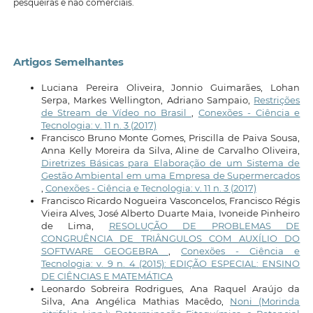
pesqueiras e não comerciais.
Artigos Semelhantes
Luciana Pereira Oliveira, Jonnio Guimarães, Lohan
Serpa, Markes Wellington, Adriano Sampaio,
Restrições
de Stream de Vídeo no Brasil
,
Conexões - Ciência e
Tecnologia: v. 11 n. 3 (2017)
Francisco Bruno Monte Gomes, Priscilla de Paiva Sousa,
Anna Kelly Moreira da Silva, Aline de Carvalho Oliveira,
Diretrizes Básicas para Elaboração de um Sistema de
Gestão Ambiental em uma Empresa de Supermercados
,
Conexões - Ciência e Tecnologia: v. 11 n. 3 (2017)
Francisco Ricardo Nogueira Vasconcelos, Francisco Régis
Vieira Alves, José Alberto Duarte Maia, Ivoneide Pinheiro
de Lima,
RESOLUÇÃO DE PROBLEMAS DE
CONGRUÊNCIA DE TRIÂNGULOS COM AUXÍLIO DO
SOFTWARE GEOGEBRA
,
Conexões - Ciência e
Tecnologia: v. 9 n. 4 (2015): EDIÇÃO ESPECIAL: ENSINO
DE CIÊNCIAS E MATEMÁTICA
Leonardo Sobreira Rodrigues, Ana Raquel Araújo da
Silva, Ana Angélica Mathias Macêdo,
Noni (Morinda