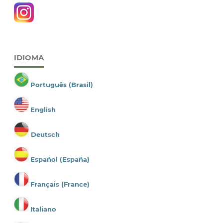
IDIOMA
Português (Brasil)
English
Deutsch
Español (España)
Français (France)
Italiano