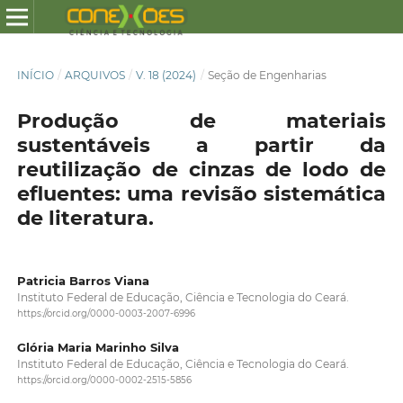
INÍCIO
/
ARQUIVOS
/
V. 18 (2024)
/
Seção de Engenharias
Produção de materiais
sustentáveis a partir da
reutilização de cinzas de lodo de
efluentes: uma revisão sistemática
de literatura.
Patricia Barros Viana
Instituto Federal de Educação, Ciência e Tecnologia do Ceará.
https://orcid.org/0000-0003-2007-6996
Glória Maria Marinho Silva
Instituto Federal de Educação, Ciência e Tecnologia do Ceará.
https://orcid.org/0000-0002-2515-5856