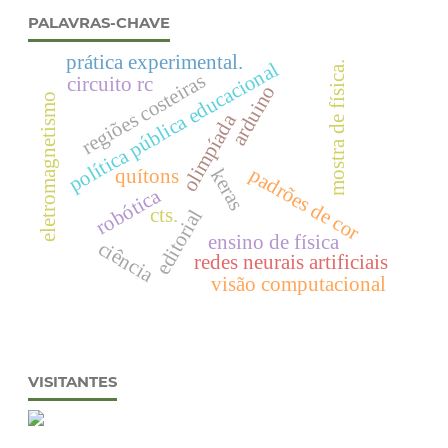
PALAVRAS-CHAVE
prática experimental.
política pública educacional
mostra de física.
regiões costeiras
circuito rc
arduino
eletromagnetismo
olimpíada
padrões de cor
quítons
keras
robótica
cts.
editorial
ensino de física
ciência
redes neurais artificiais
visão computacional
VISITANTES