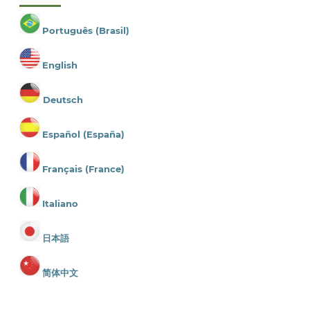
Português (Brasil)
English
Deutsch
Español (España)
Français (France)
Italiano
日本語
简体中文