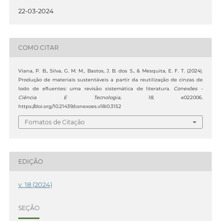
22-03-2024
COMO CITAR
Viana, P. B., Silva, G. M. M., Bastos, J. B. dos S., & Mesquita, E. F. T. (2024).
Produção de materiais sustentáveis a partir da reutilização de cinzas de
lodo de efluentes: uma revisão sistemática de literatura.
Conexões -
Ciência E Tecnologia
,
18
, e022006.
https://doi.org/10.21439/conexoes.v18i0.3152
Fomatos de Citação
EDIÇÃO
v. 18 (2024)
SEÇÃO