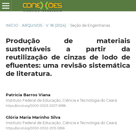
INÍCIO
/
ARQUIVOS
/
V. 18 (2024)
/
Seção de Engenharias
Produção de materiais
sustentáveis a partir da
reutilização de cinzas de lodo de
efluentes: uma revisão sistemática
de literatura.
Patricia Barros Viana
Instituto Federal de Educação, Ciência e Tecnologia do Ceará.
https://orcid.org/0000-0003-2007-6996
Glória Maria Marinho Silva
Instituto Federal de Educação, Ciência e Tecnologia do Ceará.
https://orcid.org/0000-0002-2515-5856