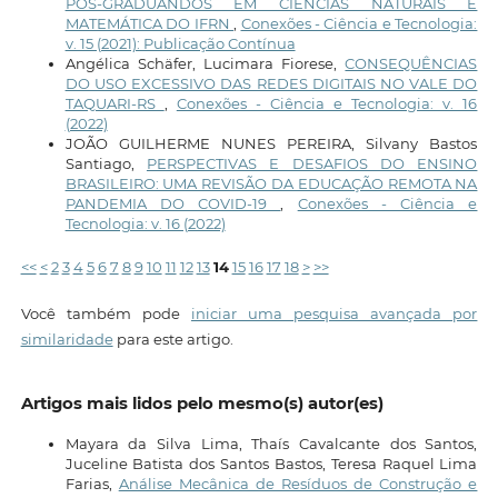
PÓS-GRADUANDOS EM CIÊNCIAS NATURAIS E
MATEMÁTICA DO IFRN
,
Conexões - Ciência e Tecnologia:
v. 15 (2021): Publicação Contínua
Angélica Schäfer, Lucimara Fiorese,
CONSEQUÊNCIAS
DO USO EXCESSIVO DAS REDES DIGITAIS NO VALE DO
TAQUARI-RS
,
Conexões - Ciência e Tecnologia: v. 16
(2022)
JOÃO GUILHERME NUNES PEREIRA, Silvany Bastos
Santiago,
PERSPECTIVAS E DESAFIOS DO ENSINO
BRASILEIRO: UMA REVISÃO DA EDUCAÇÃO REMOTA NA
PANDEMIA DO COVID-19
,
Conexões - Ciência e
Tecnologia: v. 16 (2022)
<<
<
2
3
4
5
6
7
8
9
10
11
12
13
14
15
16
17
18
>
>>
Você também pode
iniciar uma pesquisa avançada por
similaridade
para este artigo.
Artigos mais lidos pelo mesmo(s) autor(es)
Mayara da Silva Lima, Thaís Cavalcante dos Santos,
Juceline Batista dos Santos Bastos, Teresa Raquel Lima
Farias,
Análise Mecânica de Resíduos de Construção e