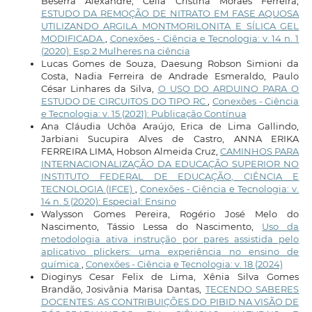
Beserra Alexandre, Célia Cristina Moraes Ferreira,
ESTUDO DA REMOÇÃO DE NITRATO EM FASE AQUOSA
UTILIZANDO ARGILA MONTMORILONITA E SÍLICA GEL
MODIFICADA
,
Conexões - Ciência e Tecnologia: v. 14 n. 1
(2020): Esp.2 Mulheres na ciência
Lucas Gomes de Souza, Daesung Robson Simioni da
Costa, Nadia Ferreira de Andrade Esmeraldo, Paulo
César Linhares da Silva,
O USO DO ARDUINO PARA O
ESTUDO DE CIRCUITOS DO TIPO RC
,
Conexões - Ciência
e Tecnologia: v. 15 (2021): Publicação Contínua
Ana Cláudia Uchôa Araújo, Erica de Lima Gallindo,
Jarbiani Sucupira Alves de Castro, ANNA ERIKA
FERREIRA LIMA, Hobson Almeida Cruz,
CAMINHOS PARA
INTERNACIONALIZAÇÃO DA EDUCAÇÃO SUPERIOR NO
INSTITUTO FEDERAL DE EDUCAÇÃO, CIÊNCIA E
TECNOLOGIA (IFCE)
,
Conexões - Ciência e Tecnologia: v.
14 n. 5 (2020): Especial: Ensino
Walysson Gomes Pereira, Rogério José Melo do
Nascimento, Tássio Lessa do Nascimento,
Uso da
metodologia ativa instrução por pares assistida pelo
aplicativo plickers: uma experiência no ensino de
química
,
Conexões - Ciência e Tecnologia: v. 18 (2024)
Dioginys Cesar Felix de Lima, Xênia Silva Gomes
Brandão, Josivânia Marisa Dantas,
TECENDO SABERES
DOCENTES: AS CONTRIBUIÇÕES DO PIBID NA VISÃO DE