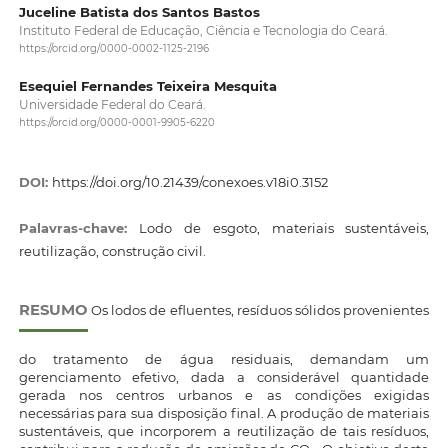
Juceline Batista dos Santos Bastos
Instituto Federal de Educação, Ciência e Tecnologia do Ceará.
https://orcid.org/0000-0002-1125-2196
Esequiel Fernandes Teixeira Mesquita
Universidade Federal do Ceará.
https://orcid.org/0000-0001-9905-6220
DOI:
https://doi.org/10.21439/conexoes.v18i0.3152
Palavras-chave:
Lodo de esgoto, materiais sustentáveis,
reutilização, construção civil.
RESUMO
Os lodos de efluentes, resíduos sólidos provenientes
do tratamento de água residuais, demandam um
gerenciamento efetivo, dada a considerável quantidade
gerada nos centros urbanos e as condições exigidas
necessárias para sua disposição final. A produção de materiais
sustentáveis, que incorporem a reutilização de tais resíduos,