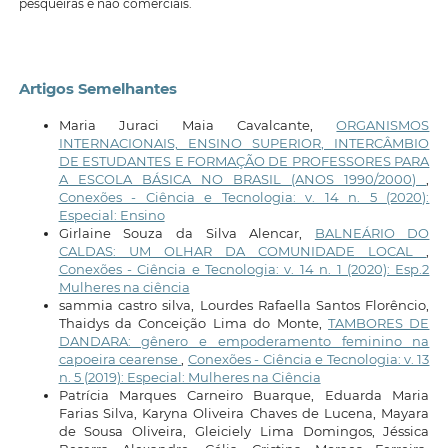
pesqueiras e não comerciais.
Artigos Semelhantes
Maria Juraci Maia Cavalcante,
ORGANISMOS
INTERNACIONAIS, ENSINO SUPERIOR, INTERCÂMBIO
DE ESTUDANTES E FORMAÇÃO DE PROFESSORES PARA
A ESCOLA BÁSICA NO BRASIL (ANOS 1990/2000)
,
Conexões - Ciência e Tecnologia: v. 14 n. 5 (2020):
Especial: Ensino
Girlaine Souza da Silva Alencar,
BALNEÁRIO DO
CALDAS: UM OLHAR DA COMUNIDADE LOCAL
,
Conexões - Ciência e Tecnologia: v. 14 n. 1 (2020): Esp.2
Mulheres na ciência
sammia castro silva, Lourdes Rafaella Santos Florêncio,
Thaidys da Conceição Lima do Monte,
TAMBORES DE
DANDARA: gênero e empoderamento feminino na
capoeira cearense
,
Conexões - Ciência e Tecnologia: v. 13
n. 5 (2019): Especial: Mulheres na Ciência
Patrícia Marques Carneiro Buarque, Eduarda Maria
Farias Silva, Karyna Oliveira Chaves de Lucena, Mayara
de Sousa Oliveira, Gleiciely Lima Domingos, Jéssica