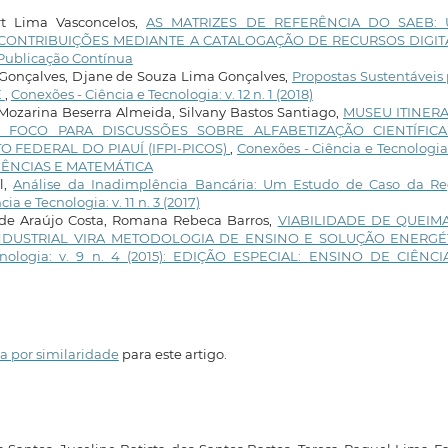
rt Lima Vasconcelos,
AS MATRIZES DE REFERÊNCIA DO SAEB:
 CONTRIBUIÇÕES MEDIANTE A CATALOGAÇÃO DE RECURSOS DIGIT
: Publicação Contínua
 Gonçalves, Djane de Souza Lima Gonçalves,
Propostas Sustentáveis
E
,
Conexões - Ciência e Tecnologia: v. 12 n. 1 (2018)
 Mozarina Beserra Almeida, Silvany Bastos Santiago,
MUSEU ITINER
O FOCO PARA DISCUSSÕES SOBRE ALFABETIZAÇÃO CIENTÍFIC
 FEDERAL DO PIAUÍ (IFPI-PICOS)
,
Conexões - Ciência e Tecnologia:
 CIÊNCIAS E MATEMÁTICA
l,
Análise da Inadimplência Bancária: Um Estudo de Caso da Re
ia e Tecnologia: v. 11 n. 3 (2017)
 de Araújo Costa, Romana Rebeca Barros,
VIABILIDADE DE QUEIM
DUSTRIAL VIRA METODOLOGIA DE ENSINO E SOLUÇÃO ENERGÉ
cnologia: v. 9 n. 4 (2015): EDIÇÃO ESPECIAL: ENSINO DE CIÊNCI
a por similaridade
para este artigo.