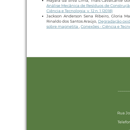
Mayara da Silva Lima, Thaís Cavalcante dos
Análise Mecânica de Resíduos de Construçã
Ciência e Tecnologia: v. 12 n. 1 (2018)
Jackson Anderson Sena Ribeiro, Gloria Mar
Rinaldo dos Santos Araújo,
Degradação oxida
sobre magnetita
,
Conexões - Ciência e Tecnol
______
Rua Jo
Telefo