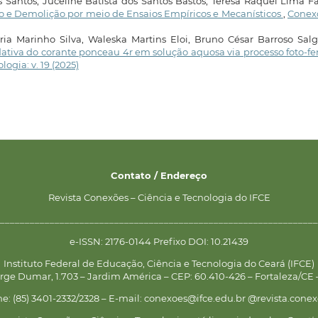
 Santos, Juceline Batista dos Santos Bastos, Teresa Raquel Lima Fa
o e Demolição por meio de Ensaios Empíricos e Mecanísticos
,
Conexõ
ia Marinho Silva, Waleska Martins Eloi, Bruno César Barroso Sal
tiva do corante ponceau 4r em solução aquosa via processo foto-f
ogia: v. 19 (2025)
Contato / Endereço
Revista Conexões – Ciência e Tecnologia do IFCE
________________________________________________________________
e-ISSN: 2176-0144 Prefixo DOI: 10.21439
Instituto Federal de Educação, Ciência e Tecnologia do Ceará (IFCE)
rge Dumar, 1.703 – Jardim América – CEP: 60.410-426 – Fortaleza/CE –
ne: (85) 3401-2332/2328 – E-mail: conexoes@ifce.edu.br @revista.conex