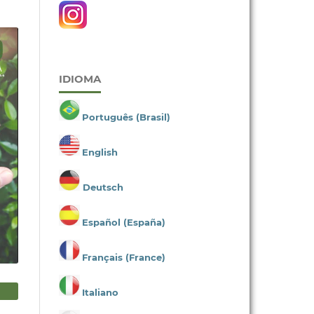
IDIOMA
Português (Brasil)
English
Deutsch
Español (España)
Français (France)
Italiano