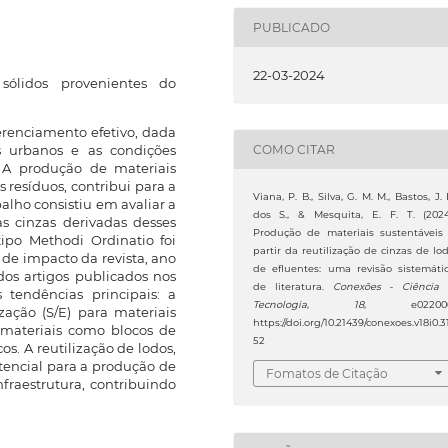
PUBLICADO
22-03-2024
sólidos provenientes do
renciamento efetivo, dada
s urbanos e as condições
COMO CITAR
. A produção de materiais
s resíduos, contribui para a
Viana, P. B., Silva, G. M. M., Bastos, J. 
alho consistiu em avaliar a
dos S., & Mesquita, E. F. T. (2024
as cinzas derivadas desses
Produção de materiais sustentáveis
tipo Methodi Ordinatio foi
partir da reutilização de cinzas de lo
r de impacto da revista, ano
de efluentes: uma revisão sistemáti
dos artigos publicados nos
de literatura.
Conexões - Ciência
 tendências principais: a
Tecnologia
,
18
, e022006
ização (S/E) para materiais
https://doi.org/10.21439/conexoes.v18i0.3
 materiais como blocos de
52
os. A reutilização de lodos,
tencial para a produção de
Fomatos de Citação
nfraestrutura, contribuindo