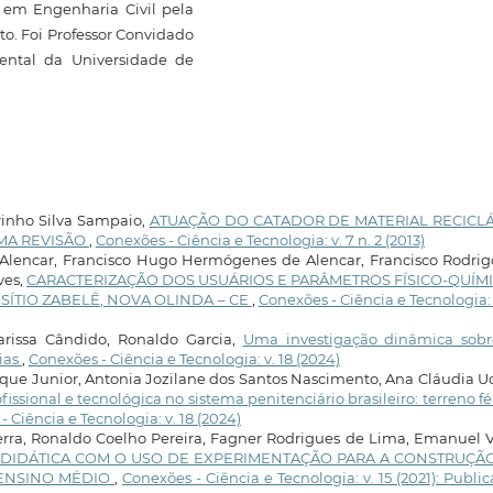
 em Engenharia Civil pela
o. Foi Professor Convidado
ental da Universidade de
arinho Silva Sampaio,
ATUAÇÃO DO CATADOR DE MATERIAL RECICL
MA REVISÃO
,
Conexões - Ciência e Tecnologia: v. 7 n. 2 (2013)
va Alencar, Francisco Hugo Hermógenes de Alencar, Francisco Rodri
ves,
CARACTERIZAÇÃO DOS USUÁRIOS E PARÂMETROS FÍSICO-QUÍM
ÍTIO ZABELÊ, NOVA OLINDA – CE
,
Conexões - Ciência e Tecnologia: 
Larissa Cândido, Ronaldo Garcia,
Uma investigação dinâmica sobr
ias
,
Conexões - Ciência e Tecnologia: v. 18 (2024)
ue Junior, Antonia Jozilane dos Santos Nascimento, Ana Cláudia 
issional e tecnológica no sistema penitenciário brasileiro: terreno fér
 Ciência e Tecnologia: v. 18 (2024)
zerra, Ronaldo Coelho Pereira, Fagner Rodrigues de Lima, Emanuel 
DIDÁTICA COM O USO DE EXPERIMENTAÇÃO PARA A CONSTRUÇÃ
ENSINO MÉDIO
,
Conexões - Ciência e Tecnologia: v. 15 (2021): Publi