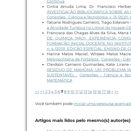
Contínua
Cintia Arruda Lima, Dr. Francisco Herbe
INVESTIGAÇÃO BIBLIOGRÁFICA SOBRE AS
Conexões - Ciência e Tecnologia: v. 15 (2021)
Tatiane Rodrigues Carneiro, Tiago Estevam
a Atividade Turística no Litoral do Iguape-C
Francisca das Chagas Alves da Silva, Maria
DE QUÍMICA (MIQ): EXPERIÊNCIA COM
FORMAÇÃO INICIAL DOCENTE NO INSTITUTO
n. 4 (2015): EDIÇÃO ESPECIAL: ENSINO DE
Harine Matos Maciel, Wlisses Matos Macie
Metropolitana de Fortaleza
,
Conexões - Ciênc
Cleidson Carneiro Guimarães, Kate Lirane
RESÍDUO DE MAMONA: UM PROBLEMA IN
SUSTENTÁVEL
,
Conexões - Ciência e Te
MATEMÁTICA
<<
<
1
2
3
4
5
6
7
8
9
10
11
12
13
14
15
16
17
18
>
>>
Você também pode
iniciar uma pesquisa avançad
Artigos mais lidos pelo mesmo(s) autor(es)