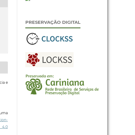
PRESERVAÇÃO DIGITAL
cia e
b uma
ion-
 4.0