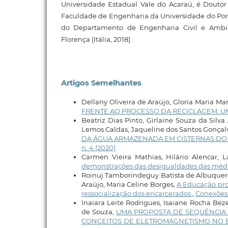
Universidade Estadual Vale do Acaraú, é Doutor
Faculdade de Engenharia da Universidade do Port
do Departamento de Engenharia Civil e Ambi
Florença (Itália, 2018).
Artigos Semelhantes
Dellany Oliveira de Araújo, Gloria Maria M
FRENTE AO PROCESSO DA RECICLAGEM: U
Beatriz Dias Pinto, Girlaine Souza da Sil
Lemos Caldas, Jaqueline dos Santos Gonçal
DA ÁGUA ARMAZENADA EM CISTERNAS DO S
n. 4 (2020)
Carmen Vieira Mathias, Hilário Alencar, 
demonstrações das desigualdades das méd
Roinuj Tamborindeguy Batista de Albuquerq
Araújo, Maria Celine Borges,
A Educação prof
ressocialização dos encarcerados
,
Conexões -
Inaiara Leite Rodrigues, Isaiane Rocha Be
de Souza,
UMA PROPOSTA DE SEQUÊNCIA 
CONCEITOS DE ELETROMAGNETISMO NO 