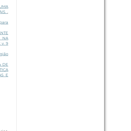
 UMA
AIS.
,
 para
ANTE
A NA
 v. 9
gião
A DE
TICA
AS E