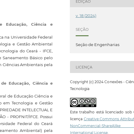
EDIÇÃO
v. 18 (2024)
de Educação, Ciência e
SEÇÃO
ca na Universidade Federal
logia e Gestão Ambiental
Seção de Engenharias
ecnologia do Ceará - IFCE,
e Saneamento Básico pelo
m Ciências Ambientais pela
LICENÇA
Copyright (c) 2024 Conexões - Ciên
l de Educação, Ciência e
Tecnologia
deral de Educação Ciência e
o em Tecnologia e Gestão
ROPRIEDADE INTELECTUAL E
Este trabalho está licenciado so
 - PROFNIT/IFCE. Possui
licença
Creative Commons Attribut
rsidade Federal do Ceará
NonCommercial-ShareAlike
aneamento Ambiental) pela
International License
.