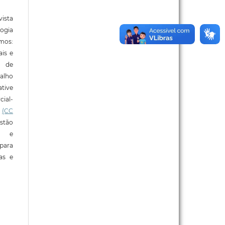
ista
ogia
mos:
ais e
o de
alho
tive
ial-
l
(CC
stão
e e
para
ras e