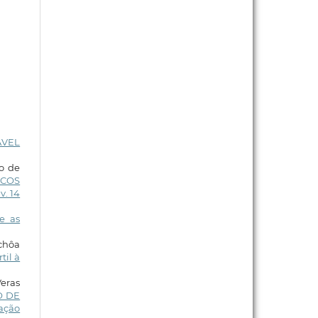
ÁVEL
go de
ICOS
v. 14
e as
Uchôa
til à
Veras
O DE
cação