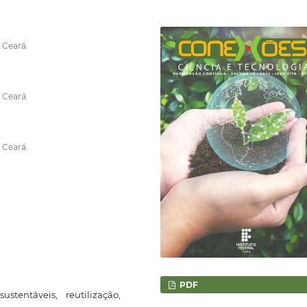
 Ceará.
 Ceará.
 Ceará.
PDF
stentáveis, reutilização,