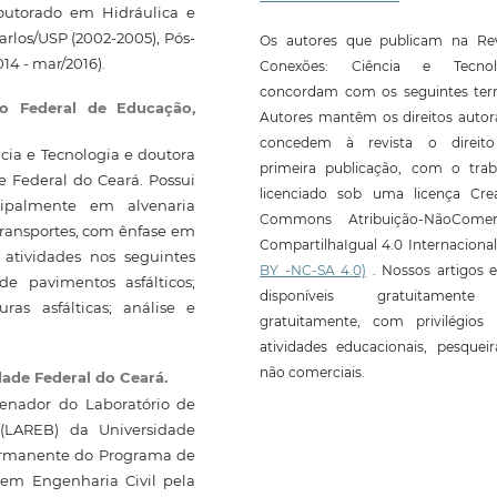
Doutorado em Hidráulica e
rlos/USP (2002-2005), Pós-
Os autores que publicam na Rev
14 - mar/2016).
Conexões: Ciência e Tecnol
concordam com os seguintes ter
uto Federal de Educação,
Autores mantêm os direitos autor
concedem à revista o direit
ncia e Tecnologia e doutora
primeira publicação, com o trab
 Federal do Ceará. Possui
licenciado sob uma licença Crea
cipalmente em alvenaria
Commons Atribuição-NãoComerc
Transportes, com ênfase em
CompartilhaIgual 4.0 Internaciona
 atividades nos seguintes
BY -NC-SA 4.0)
. Nossos artigos e
e pavimentos asfálticos;
disponíveis gratuitament
as asfálticas; análise e
gratuitamente, com privilégios 
atividades educacionais, pesquei
não comerciais.
dade Federal do Ceará.
denador do Laboratório de
 (LAREB) da Universidade
Permanente do Programa de
em Engenharia Civil pela