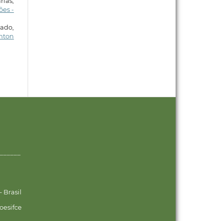
rias,
es -
gado,
enton
______
 Brasil
oesifce