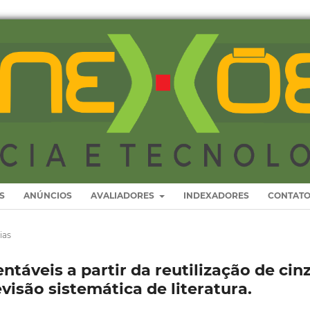
S
ANÚNCIOS
AVALIADORES
INDEXADORES
CONTAT
ias
táveis a partir da reutilização de cin
visão sistemática de literatura.