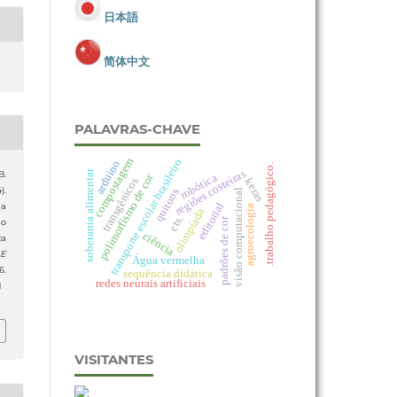
日本語
简体中文
PALAVRAS-CHAVE
compostagem
transporte escolar brasileiro
arduino
.trabalho pedagógico.
regiões costeiras
soberania alimentar
B.
robótica
polimorfismo de cor
transgênicos
keras
).
quítons
visão computacional
editorial
 a
agroecologia
olimpíada
cts.
padrões de cor
do
ciência
ca
 E
Água vermelha
.
sequência didática
redes neurais artificiais
1
VISITANTES