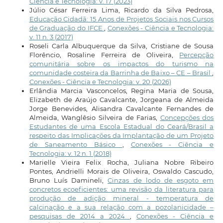
Ciência e Tecnologia: v. 17 (2023)
Júlio César Ferreira Lima, Ricardo da Silva Pedrosa,
Educação Cidadã: 15 Anos de Projetos Sociais nos Cursos
de Graduação do IFCE
,
Conexões - Ciência e Tecnologia:
v. 11 n. 3 (2017)
Roseli Carla Albuquerque da Silva, Cristiane de Sousa
Florêncio, Rosaline Ferreira de Oliveira,
Percepção
comunitária sobre os impactos do turismo na
comunidade costeira da Barrinha de Baixo – CE – Brasil
,
Conexões - Ciência e Tecnologia: v. 20 (2026)
Erlândia Marcia Vasconcelos, Regina Maria de Sousa,
Elizabeth de Araújo Cavalcante, Jorgeana de Almeida
Jorge Benevides, Alisandra Cavalcante Fernandes de
Almeida, Wanglêsio Silveira de Farias,
Concepções dos
Estudantes de uma Escola Estadual do Ceará/Brasil a
respeito das Implicações da Implantação de um Projeto
de Saneamento Básico
,
Conexões - Ciência e
Tecnologia: v. 12 n. 1 (2018)
Marielle Vieira Felix Rocha, Juliana Nobre Ribeiro
Pontes, Andrielli Morais de Oliveira, Oswaldo Cascudo,
Bruno Luís Damineli,
Cinzas de lodo de esgoto em
concretos ecoeficientes: uma revisão da literatura para
produção de adição mineral - temperatura de
calcinação e a sua relação com a pozolanicidade –
pesquisas de 2014 a 2024
,
Conexões - Ciência e