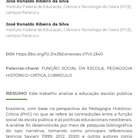
José Ronaldo Ribeiro da Silva
Instituto Federal de Educação, Ciência e Tecnologia do Ceará (IFCE),
campus Paracuru.
José Ronaldo Ribeiro da Silva
Instituto Federal de Educação, Ciência e Tecnologia do Ceará (IFCE),
campus Paracuru.
DOI:
https://doi.org/10.21439/conexoes.v17i0.2340
Palavras-chave:
FUNÇÃO SOCIAL DA ESCOLA, PEDAGOGIA
HISTÓRICO-CRÍTICA, CURRÍCULO
RESUMO
Este trabalho analisa a educação escolar pública
brasileira, com base na perspectiva da Pedagogia Histórico-
Crítica (PHC) no que se refere às contradições entre a função
social da escola pública e as políticas educacionais neoliberais.
A análise foi desenvolvida por meio de pesquisa bibliográfica
do tipo narrativa, tomando como principais referenciais
teóricos Saviani (1999; 2012; 2020) e outros autores como