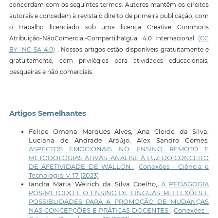
concordam com os seguintes termos: Autores mantêm os direitos
autorais e concedem à revista o direito de primeira publicação, com
o trabalho licenciado sob uma licença Creative Commons
Atribuição-NãoComercial-CompartilhaIgual 4.0 Internacional
(CC
BY -NC-SA 4.0)
. Nossos artigos estão disponíveis gratuitamente e
gratuitamente, com privilégios para atividades educacionais,
pesqueiras e não comerciais.
Artigos Semelhantes
Felipe Omena Marques Alves, Ana Cleide da Silva,
Luciana de Andrade Araújo, Alex Sandro Gomes,
ASPECTOS EMOCIONAIS NO ENSINO REMOTO E
METODOLOGIAS ATIVAS: ANÁLISE À LUZ DO CONCEITO
DE AFETIVIDADE DE WALLON
,
Conexões - Ciência e
Tecnologia: v. 17 (2023)
Iandra Maria Weirich da Silva Coelho,
A PEDAGOGIA
PÓS-MÉTODO E O ENSINO DE LÍNGUAS: REFLEXÕES E
POSSIBLIDADES PARA A PROMOÇÃO DE MUDANÇAS
NAS CONCEPÇÕES E PRÁTICAS DOCENTES
,
Conexões -