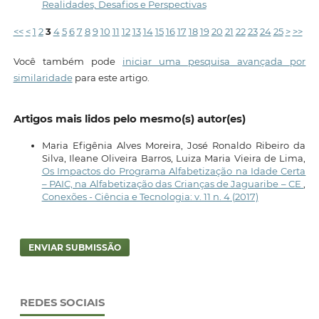
Realidades, Desafios e Perspectivas
<<
<
1
2
3
4
5
6
7
8
9
10
11
12
13
14
15
16
17
18
19
20
21
22
23
24
25
>
>>
Você também pode
iniciar uma pesquisa avançada por
similaridade
para este artigo.
Artigos mais lidos pelo mesmo(s) autor(es)
Maria Efigênia Alves Moreira, José Ronaldo Ribeiro da
Silva, Ileane Oliveira Barros, Luiza Maria Vieira de Lima,
Os Impactos do Programa Alfabetização na Idade Certa
– PAIC, na Alfabetização das Crianças de Jaguaribe – CE
,
Conexões - Ciência e Tecnologia: v. 11 n. 4 (2017)
ENVIAR SUBMISSÃO
REDES SOCIAIS