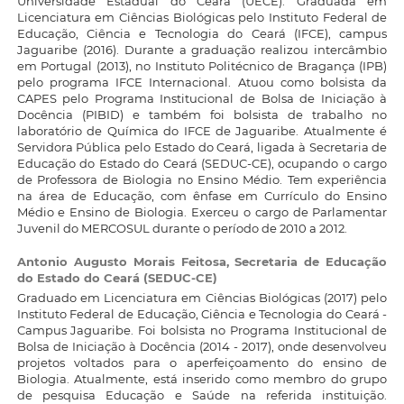
Universidade Estadual do Ceará (UECE). Graduada em
Licenciatura em Ciências Biológicas pelo Instituto Federal de
Educação, Ciência e Tecnologia do Ceará (IFCE), campus
Jaguaribe (2016). Durante a graduação realizou intercâmbio
em Portugal (2013), no Instituto Politécnico de Bragança (IPB)
pelo programa IFCE Internacional. Atuou como bolsista da
CAPES pelo Programa Institucional de Bolsa de Iniciação à
Docência (PIBID) e também foi bolsista de trabalho no
laboratório de Química do IFCE de Jaguaribe. Atualmente é
Servidora Pública pelo Estado do Ceará, ligada à Secretaria de
Educação do Estado do Ceará (SEDUC-CE), ocupando o cargo
de Professora de Biologia no Ensino Médio. Tem experiência
na área de Educação, com ênfase em Currículo do Ensino
Médio e Ensino de Biologia. Exerceu o cargo de Parlamentar
Juvenil do MERCOSUL durante o período de 2010 a 2012.
Antonio Augusto Morais Feitosa,
Secretaria de Educação
do Estado do Ceará (SEDUC-CE)
Graduado em Licenciatura em Ciências Biológicas (2017) pelo
Instituto Federal de Educação, Ciência e Tecnologia do Ceará -
Campus Jaguaribe. Foi bolsista no Programa Institucional de
Bolsa de Iniciação à Docência (2014 - 2017), onde desenvolveu
projetos voltados para o aperfeiçoamento do ensino de
Biologia. Atualmente, está inserido como membro do grupo
de pesquisa Educação e Saúde na referida instituição.