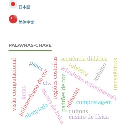
日本語
简体中文
PALAVRAS-CHAVE
sequência didática
regiões costeiras
visão computacional
transgênicos
pancs
robótica
arduino
atividades experimentais
polimorfismo de cor
padrões de cor
cts.
keras
editorial
mostra de física.
compostagem
olimpíada
quítons
ensino de física