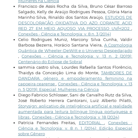
Mulheres na Ciência
Francisco de Assis Rocha da Silva, Bruno César Barroso
Salgado, Kelly de Araújo Rodrigues Pessoa, Glória Maria
Marinho Silva, Rinaldo dos Santos Araújo,
ESTUDOS DE
DESCOLORAÇÃO OXIDATIVA DO AZO CORANTE ACID
RED 27 EM MEIO AQUOSO VIA PROCESSO UV/H2O2
,
Conexões - Ciência e Tecnologia: v. 8 n. 3 (2014)
Celio Rodrigues Muniz, Marcony Silva Cunha, Valdir
Barbosa Bezerra, Horácio Santana Vieira,
A Cosmologia
Quântica de Wheeler-DeWitt e o Universo Despedaçado
,
Conexões - Ciência e Tecnologia: v. 13 n. 2 (2019):
Centenário do Eclipse de Sobral
sammia castro silva, Lourdes Rafaella Santos Florêncio,
Thaidys da Conceição Lima do Monte,
TAMBORES DE
DANDARA: gênero e empoderamento feminino na
capoeira cearense
,
Conexões - Ciência e Tecnologia: v. 13
n. 5 (2019): Especial: Mulheres na Ciência
Diego Fabricio Schlosser, Sani de Carvalho Rutz da Silva,
José Roberto Herrera Cantorani, Luiz Alberto Pilatti,
Storysign: aplicativo de inteligência artificial e realidade
aumentada para leitura bilíngue língua portuguesa e
libras
,
Conexões - Ciência e Tecnologia: v. 18 (2024)
Patrícia Fernandes Freitas,
EDITORIAL
,
Conexões -
Ciência e Tecnologia: v. 8 n. 1 (2014): Edição Especial
sobre Gênero