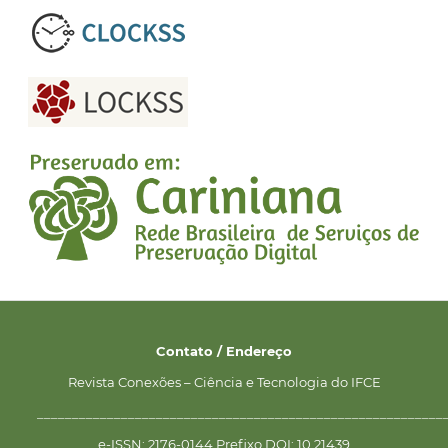
Contato / Endereço
Revista Conexões – Ciência e Tecnologia do IFCE
__________________________________________________________
e-ISSN: 2176-0144 Prefixo DOI: 10.21439