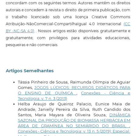
concordam com os seguintes termos: Autores mantêm os direitos
autorais e concedem à revista o direito de primeira publicação, com
o trabalho licenciado sob uma licença Creative Commons
Atribuição-NãoComercial-CompartilhaIgual 4.0 Internacional
(CC
BY -NC-SA 4.0)
. Nossos artigos estão disponíveis gratuitamente e
gratuitamente, com privilégios para atividades educacionais,
pesqueiras e não comerciais.
Artigos Semelhantes
Tássia Pinheiro de Sousa, Raimunda Olímpia de Aguiar
Gomes,
JOGOS LÚDICOS: RECURSOS DIDÁTICOS PARA
O ENSINO DE QUÍMICA
,
Conexões - Ciência e
Tecnologia: v. 7 n. 3 (2013)
Helba Araujo de Queiroz Palacio, Eunice Maia de
Andrade, Janielly Pereira da Silva, Ruth Candido dos
Santos, Maria Mayara de Oliveira Souza,
DINÂMICA
SAZONAL DA PRODUÇÃO DE BIOMASSA HERBÁCEA EM
ÁREA DE GRAMÍNEA NO SEMIÁRIDO DO BRASIL
,
Conexões - Ciência e Tecnologia: v. 13 n. 5 (2019): Especial: