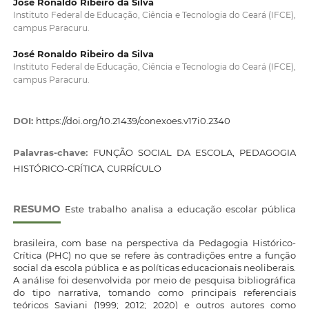
José Ronaldo Ribeiro da Silva
Instituto Federal de Educação, Ciência e Tecnologia do Ceará (IFCE),
campus Paracuru.
José Ronaldo Ribeiro da Silva
Instituto Federal de Educação, Ciência e Tecnologia do Ceará (IFCE),
campus Paracuru.
DOI:
https://doi.org/10.21439/conexoes.v17i0.2340
Palavras-chave:
FUNÇÃO SOCIAL DA ESCOLA, PEDAGOGIA
HISTÓRICO-CRÍTICA, CURRÍCULO
RESUMO
Este trabalho analisa a educação escolar pública
brasileira, com base na perspectiva da Pedagogia Histórico-
Crítica (PHC) no que se refere às contradições entre a função
social da escola pública e as políticas educacionais neoliberais.
A análise foi desenvolvida por meio de pesquisa bibliográfica
do tipo narrativa, tomando como principais referenciais
teóricos Saviani (1999; 2012; 2020) e outros autores como