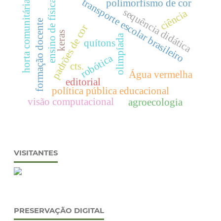
transporte escolar brasileiro
polimorfismo de cor
ensino de física
horta comunitária
sequência didática
ciência
formação docente
padrões de cor
keras
olimpíada
quítons
robótica
cts.
Água vermelha
editorial
política pública educacional
visão computacional
agroecologia
VISITANTES
PRESERVAÇÃO DIGITAL