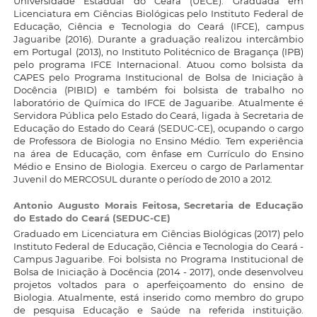
Universidade Estadual do Ceará (UECE). Graduada em
Licenciatura em Ciências Biológicas pelo Instituto Federal de
Educação, Ciência e Tecnologia do Ceará (IFCE), campus
Jaguaribe (2016). Durante a graduação realizou intercâmbio
em Portugal (2013), no Instituto Politécnico de Bragança (IPB)
pelo programa IFCE Internacional. Atuou como bolsista da
CAPES pelo Programa Institucional de Bolsa de Iniciação à
Docência (PIBID) e também foi bolsista de trabalho no
laboratório de Química do IFCE de Jaguaribe. Atualmente é
Servidora Pública pelo Estado do Ceará, ligada à Secretaria de
Educação do Estado do Ceará (SEDUC-CE), ocupando o cargo
de Professora de Biologia no Ensino Médio. Tem experiência
na área de Educação, com ênfase em Currículo do Ensino
Médio e Ensino de Biologia. Exerceu o cargo de Parlamentar
Juvenil do MERCOSUL durante o período de 2010 a 2012.
Antonio Augusto Morais Feitosa,
Secretaria de Educação
do Estado do Ceará (SEDUC-CE)
Graduado em Licenciatura em Ciências Biológicas (2017) pelo
Instituto Federal de Educação, Ciência e Tecnologia do Ceará -
Campus Jaguaribe. Foi bolsista no Programa Institucional de
Bolsa de Iniciação à Docência (2014 - 2017), onde desenvolveu
projetos voltados para o aperfeiçoamento do ensino de
Biologia. Atualmente, está inserido como membro do grupo
de pesquisa Educação e Saúde na referida instituição.