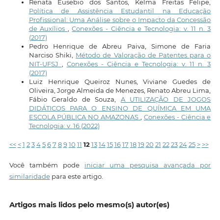
Renata Eusebio dos Santos, Kelma Freitas Felipe,
Política de Assistência Estudantil na Educação
Profissional: Uma Análise sobre o Impacto da Concessão
de Auxílios
,
Conexões - Ciência e Tecnologia: v. 11 n. 3
(2017)
Pedro Henrique de Abreu Paiva, Simone de Faria
Narciso Shiki,
Método de Valoração de Patentes para o
NIT-UFSJ
,
Conexões - Ciência e Tecnologia: v. 11 n. 3
(2017)
Luiz Henrique Queiroz Nunes, Viviane Guedes de
Oliveira, Jorge Almeida de Menezes, Renato Abreu Lima,
Fábio Geraldo de Souza,
A UTILIZAÇÃO DE JOGOS
DIDÁTICOS PARA O ENSINO DE QUÍMICA EM UMA
ESCOLA PÚBLICA NO AMAZONAS
,
Conexões - Ciência e
Tecnologia: v. 16 (2022)
<<
<
1
2
3
4
5
6
7
8
9
10
11
12
13
14
15
16
17
18
19
20
21
22
23
24
25
>
>>
Você também pode
iniciar uma pesquisa avançada por
similaridade
para este artigo.
Artigos mais lidos pelo mesmo(s) autor(es)