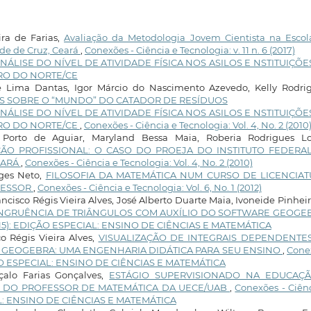
ira de Farias,
Avaliação da Metodologia Jovem Cientista na Escol
de de Cruz, Ceará
,
Conexões - Ciência e Tecnologia: v. 11 n. 6 (2017)
NÁLISE DO NÍVEL DE ATIVIDADE FÍSICA NOS ASILOS E NSTITUIÇÕE
RO DO NORTE/CE
e Lima Dantas, Igor Márcio do Nascimento Azevedo, Kelly Rodrig
 SOBRE O “MUNDO” DO CATADOR DE RESÍDUOS
NÁLISE DO NÍVEL DE ATIVIDADE FÍSICA NOS ASILOS E NSTITUIÇÕE
IRO DO NORTE/CE
,
Conexões - Ciência e Tecnologia: Vol. 4, No. 2 (2010
Porto de Aguiar, Maryland Bessa Maia, Roberia Rodrigues Lo
ÃO PROFISSIONAL: O CASO DO PROEJA DO INSTITUTO FEDERA
EARÁ
,
Conexões - Ciência e Tecnologia: Vol. 4, No. 2 (2010)
rges Neto,
FILOSOFIA DA MATEMÁTICA NUM CURSO DE LICENCIAT
FESSOR
,
Conexões - Ciência e Tecnologia: Vol. 6, No. 1 (2012)
ncisco Régis Vieira Alves, José Alberto Duarte Maia, Ivoneide Pinhei
NGRUÊNCIA DE TRIÂNGULOS COM AUXÍLIO DO SOFTWARE GEOGE
 (2015): EDIÇÃO ESPECIAL: ENSINO DE CIÊNCIAS E MATEMÁTICA
o Régis Vieira Alves,
VISUALIZAÇÃO DE INTEGRAIS DEPENDENTE
GEOGEBRA: UMA ENGENHARIA DIDÁTICA PARA SEU ENSINO
,
Cone
EDIÇÃO ESPECIAL: ENSINO DE CIÊNCIAS E MATEMÁTICA
alo Farias Gonçalves,
ESTÁGIO SUPERVISIONADO NA EDUCAÇ
O DO PROFESSOR DE MATEMÁTICA DA UECE/UAB
,
Conexões - Ciên
CIAL: ENSINO DE CIÊNCIAS E MATEMÁTICA