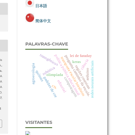
日本語
简体中文
PALAVRAS-CHAVE
transgênicos
política pública educacional
lei de faraday
programa caminho da escola.
transporte escolar brasileiro
is
ciência
keras
redes neurais artificiais
agroecologia
.,
regiões costeiras
robótica
arduino
a,
quítons
olimpíada
VA
padrões de cor
compostagem
editorial
A
cts.
CA
O.
17
,
3
VISITANTES