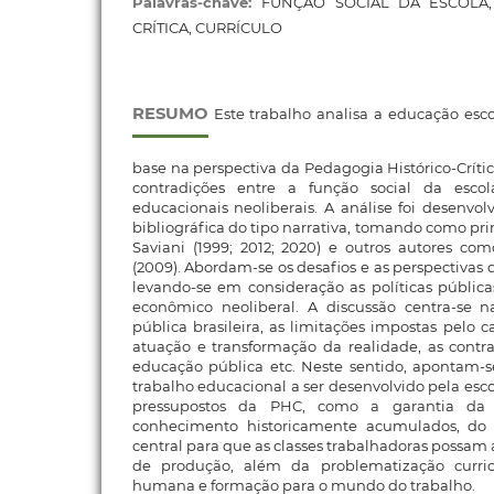
Palavras-chave:
FUNÇÃO SOCIAL DA ESCOLA,
CRÍTICA, CURRÍCULO
RESUMO
Este trabalho analisa a educação escol
base na perspectiva da Pedagogia Histórico-Crític
contradições entre a função social da escol
educacionais neoliberais. A análise foi desenvo
bibliográfica do tipo narrativa, tomando como prin
Saviani (1999; 2012; 2020) e outros autores co
(2009). Abordam-se os desafios e as perspectivas d
levando-se em consideração as políticas públic
econômico neoliberal. A discussão centra-se n
pública brasileira, as limitações impostas pelo ca
atuação e transformação da realidade, as contra
educação pública etc. Neste sentido, apontam-
trabalho educacional a ser desenvolvido pela esc
pressupostos da PHC, como a garantia da 
conhecimento historicamente acumulados, do
central para que as classes trabalhadoras possam
de produção, além da problematização curri
humana e formação para o mundo do trabalho.