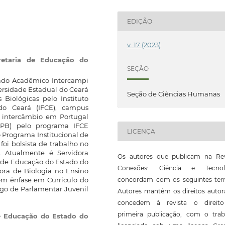
EDIÇÃO
v. 17 (2023)
retaria de Educação do
SEÇÃO
rado Acadêmico Intercampi
ersidade Estadual do Ceará
Seção de Ciências Humanas
Biológicas pelo Instituto
do Ceará (IFCE), campus
u intercâmbio em Portugal
 (IPB) pelo programa IFCE
LICENÇA
 Programa Institucional de
oi bolsista de trabalho no
. Atualmente é Servidora
Os autores que publicam na Rev
a de Educação do Estado do
Conexões: Ciência e Tecnol
ora de Biologia no Ensino
concordam com os seguintes ter
om ênfase em Currículo do
rgo de Parlamentar Juvenil
Autores mantêm os direitos autor
concedem à revista o direit
primeira publicação, com o trab
de Educação do Estado do