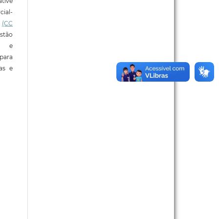
tive
ial-
l
(CC
stão
e e
para
ras e