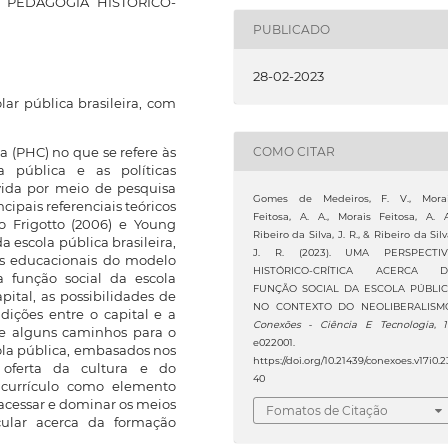
 PEDAGOGIA HISTÓRICO-
PUBLICADO
28-02-2023
ar pública brasileira, com
COMO CITAR
a (PHC) no que se refere às
a pública e as políticas
lvida por meio de pesquisa
Gomes de Medeiros, F. V., Mora
cipais referenciais teóricos
Feitosa, A. A., Morais Feitosa, A. A
mo Frigotto (2006) e Young
Ribeiro da Silva, J. R., & Ribeiro da Silv
a escola pública brasileira,
J. R. (2023). UMA PERSPECTI
as educacionais do modelo
HISTÓRICO-CRÍTICA ACERCA D
a função social da escola
FUNÇÃO SOCIAL DA ESCOLA PÚBLI
pital, as possibilidades de
NO CONTEXTO DO NEOLIBERALISM
dições entre o capital e a
Conexões - Ciência E Tecnologia
,
se alguns caminhos para o
e022001.
ola pública, embasados nos
https://doi.org/10.21439/conexoes.v17i0.2
oferta da cultura e do
40
 currículo como elemento
 acessar e dominar os meios
Fomatos de Citação
cular acerca da formação