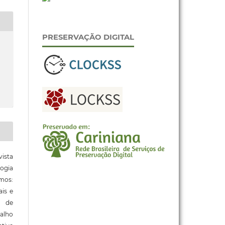
PRESERVAÇÃO DIGITAL
ista
ogia
mos:
ais e
o de
alho