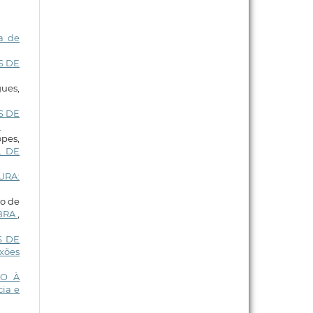
a de
S DE
ues,
S DE
)
pes,
L DE
URA:
ro de
BRA
,
S DE
xões
ÃO À
cia e