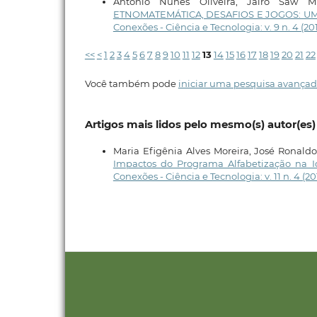
Antônio Nunes Oliveira, Jairo Saw M
ETNOMATEMÁTICA, DESAFIOS E JOGOS: 
Conexões - Ciência e Tecnologia: v. 9 n. 4
<<
<
1
2
3
4
5
6
7
8
9
10
11
12
13
14
15
16
17
18
19
20
21
22
Você também pode
iniciar uma pesquisa avançad
Artigos mais lidos pelo mesmo(s) autor(es)
Maria Efigênia Alves Moreira, José Ronaldo 
Impactos do Programa Alfabetização na I
Conexões - Ciência e Tecnologia: v. 11 n. 4 (20