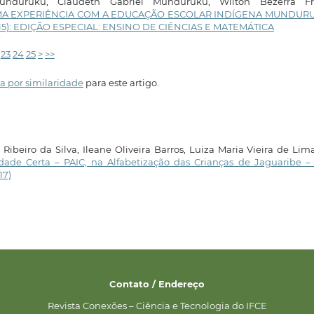
unduruku, Claudeth Gabriel Munduruku, Wilton Bezerra Fr
UMA EXPERIÊNCIA COM A EDUCAÇÃO ESCOLAR INDÍGENA MUNDU
 (2015): EDIÇÃO ESPECIAL: ENSINO DE CIÊNCIAS E MATEMÁTICA
23
24
25
>
>>
a por similaridade
para este artigo.
Ribeiro da Silva, Ileane Oliveira Barros, Luiza Maria Vieira de Lim
dade Certa – PAIC, na Alfabetização das Crianças de Jaguaribe 
17)
Contato / Endereço
Revista Conexões – Ciência e Tecnologia do IFCE