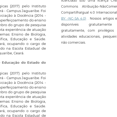
licenciado sob uma licença Crea
cas (2017) pelo Instituto
Commons Atribuição-NãoComerc
rá - Campus Jaguaribe. Foi
CompartilhaIgual 4.0 Internaciona
niciação à Docência (2014 -
BY -NC-SA 4.0)
. Nossos artigos e
 aperfeiçoamento do ensino
disponíveis gratuitament
mbro do grupo de pesquisa
nta experiência de atuação
gratuitamente, com privilégios 
emas: Ensino de Biologia,
atividades educacionais, pesquei
tífica, Educação e Saúde.
não comerciais.
eará, ocupando o cargo de
ndo na Escola Estadual de
uaribe, Ceará.
de Educação do Estado do
cas (2017) pelo Instituto
rá - Campus Jaguaribe. Foi
niciação à Docência (2014 -
 aperfeiçoamento do ensino
mbro do grupo de pesquisa
nta experiência de atuação
emas: Ensino de Biologia,
tífica, Educação e Saúde.
eará, ocupando o cargo de
ndo na Escola Estadual de