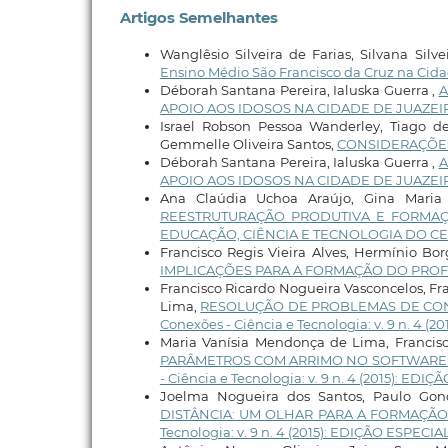
Artigos Semelhantes
Wanglêsio Silveira de Farias, Silvana Silve
Ensino Médio São Francisco da Cruz na Cida
Déborah Santana Pereira, Ialuska Guerra ,
A
APOIO AOS IDOSOS NA CIDADE DE JUAZEI
Israel Robson Pessoa Wanderley, Tiago d
Gemmelle Oliveira Santos,
CONSIDERAÇÕES
Déborah Santana Pereira, Ialuska Guerra ,
A
APOIO AOS IDOSOS NA CIDADE DE JUAZE
Ana Claúdia Uchoa Araújo, Gina Maria 
REESTRUTURAÇÃO PRODUTIVA E FORMAÇ
EDUCAÇÃO, CIÊNCIA E TECNOLOGIA DO C
Francisco Regis Vieira Alves, Hermínio Bo
IMPLICAÇÕES PARA A FORMAÇÃO DO PRO
Francisco Ricardo Nogueira Vasconcelos, Fra
Lima,
RESOLUÇÃO DE PROBLEMAS DE CO
Conexões - Ciência e Tecnologia: v. 9 n. 4
Maria Vanísia Mendonça de Lima, Francisc
PARÂMETROS COM ARRIMO NO SOFTWARE 
- Ciência e Tecnologia: v. 9 n. 4 (2015): 
Joelma Nogueira dos Santos, Paulo Gonç
DISTÂNCIA: UM OLHAR PARA A FORMAÇÃ
Tecnologia: v. 9 n. 4 (2015): EDIÇÃO ESPE