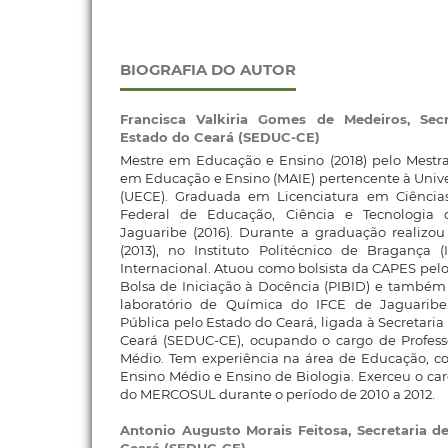
BIOGRAFIA DO AUTOR
Francisca Valkiria Gomes de Medeiros,
Sec
Estado do Ceará (SEDUC-CE)
Mestre em Educação e Ensino (2018) pelo Mest
em Educação e Ensino (MAIE) pertencente à Univ
(UECE). Graduada em Licenciatura em Ciências 
Federal de Educação, Ciência e Tecnologia 
Jaguaribe (2016). Durante a graduação realizo
(2013), no Instituto Politécnico de Bragança
Internacional. Atuou como bolsista da CAPES pelo
Bolsa de Iniciação à Docência (PIBID) e também f
laboratório de Química do IFCE de Jaguaribe
Pública pelo Estado do Ceará, ligada à Secretari
Ceará (SEDUC-CE), ocupando o cargo de Profess
Médio. Tem experiência na área de Educação, c
Ensino Médio e Ensino de Biologia. Exerceu o ca
do MERCOSUL durante o período de 2010 a 2012.
Antonio Augusto Morais Feitosa,
Secretaria 